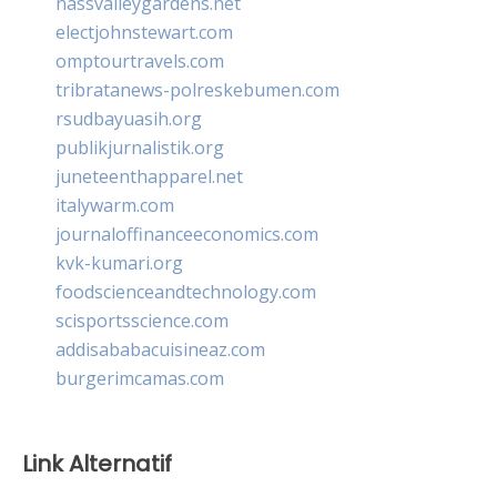
nassvalleygardens.net
electjohnstewart.com
omptourtravels.com
tribratanews-polreskebumen.com
rsudbayuasih.org
publikjurnalistik.org
juneteenthapparel.net
italywarm.com
journaloffinanceeconomics.com
kvk-kumari.org
foodscienceandtechnology.com
scisportsscience.com
addisababacuisineaz.com
burgerimcamas.com
Link Alternatif