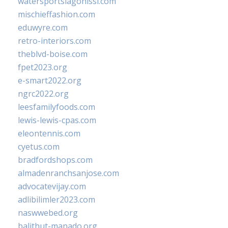
watersportslagonissi.com
mischieffashion.com
eduwyre.com
retro-interiors.com
theblvd-boise.com
fpet2023.org
e-smart2022.org
ngrc2022.org
leesfamilyfoods.com
lewis-lewis-cpas.com
eleontennis.com
cyetus.com
bradfordshops.com
almadenranchsanjose.com
advocatevijay.com
adlibilimler2023.com
naswwebed.org
balithut-manado.org