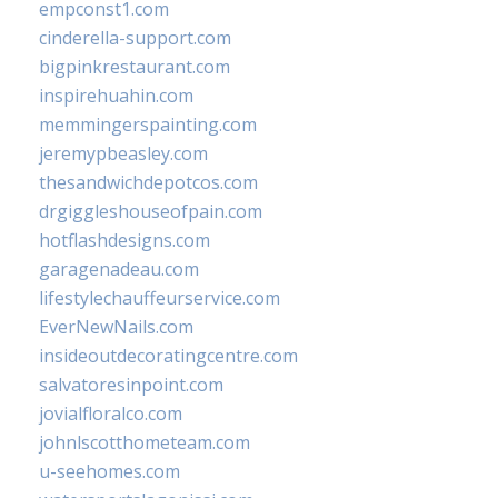
empconst1.com
cinderella-support.com
bigpinkrestaurant.com
inspirehuahin.com
memmingerspainting.com
jeremypbeasley.com
thesandwichdepotcos.com
drgiggleshouseofpain.com
hotflashdesigns.com
garagenadeau.com
lifestylechauffeurservice.com
EverNewNails.com
insideoutdecoratingcentre.com
salvatoresinpoint.com
jovialfloralco.com
johnlscotthometeam.com
u-seehomes.com