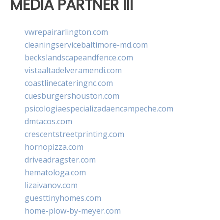
MEDIA PARTNER III
vwrepairarlington.com
cleaningservicebaltimore-md.com
beckslandscapeandfence.com
vistaaltadelveramendi.com
coastlinecateringnc.com
cuesburgershouston.com
psicologiaespecializadaencampeche.com
dmtacos.com
crescentstreetprinting.com
hornopizza.com
driveadragster.com
hematologa.com
lizaivanov.com
guesttinyhomes.com
home-plow-by-meyer.com