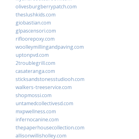
olivesburgberrypatch.com
theslushkids.com
giobastian.com
glpascensori.com
rifloorepoxy.com
woolleymillingandpaving.com
uptonpvd.com
2troublegrill.com
casateranga.com
sticksandstonesstudiooh.com
walkers-treeservice.com
shopmossi.com
untamedcollectivesd.com
mxpwellness.com
infernocanine.com
thepaperhousecollection.com
allisonwillisholley.com