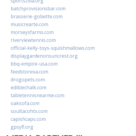
sportszilla.org
batchprovisionsbar.com
brasserie-gobette.com
musicrearte.com
morseysfarms.com
riverviewtennis.com
official-kelly-toys-squishmallows.com
displaygardenonsuncrest.org
bbq-empire-usa.com
feedstoreva.com
drogopets.com
ediblechalk.com
tabletennisnearme.com
oaksofa.com
soultacohtx.com
capishcaps.com
gpsyfl.org