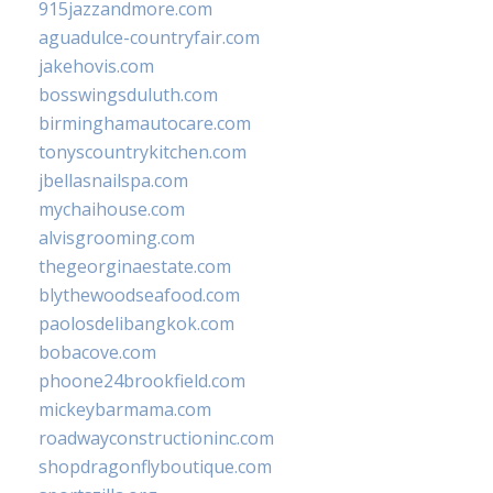
915jazzandmore.com
aguadulce-countryfair.com
jakehovis.com
bosswingsduluth.com
birminghamautocare.com
tonyscountrykitchen.com
jbellasnailspa.com
mychaihouse.com
alvisgrooming.com
thegeorginaestate.com
blythewoodseafood.com
paolosdelibangkok.com
bobacove.com
phoone24brookfield.com
mickeybarmama.com
roadwayconstructioninc.com
shopdragonflyboutique.com