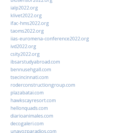
biosensor2022.org
ialp2022.org
klivet2022.org
ifac-hms2022.org
taoms2022.org
iias-euromena-conference2022.org
ivd2022.org
csity2022.org
ibsarstudyabroad.com
bennusehgall.com
tsecincinnati.com
roderconstructiongroup.com
plazabatai.com
hawkscayresort.com
hellonquads.com
diarioanimales.com
decogaleri.com
unavozparadios.com