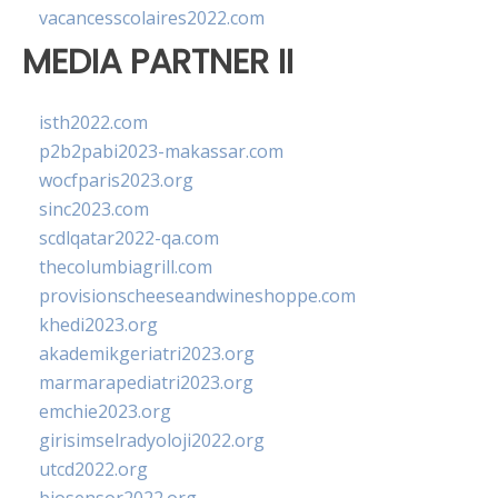
vacancesscolaires2022.com
MEDIA PARTNER II
isth2022.com
p2b2pabi2023-makassar.com
wocfparis2023.org
sinc2023.com
scdlqatar2022-qa.com
thecolumbiagrill.com
provisionscheeseandwineshoppe.com
khedi2023.org
akademikgeriatri2023.org
marmarapediatri2023.org
emchie2023.org
girisimselradyoloji2022.org
utcd2022.org