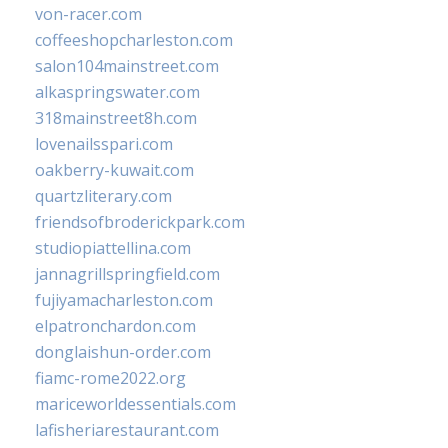
von-racer.com
coffeeshopcharleston.com
salon104mainstreet.com
alkaspringswater.com
318mainstreet8h.com
lovenailsspari.com
oakberry-kuwait.com
quartzliterary.com
friendsofbroderickpark.com
studiopiattellina.com
jannagrillspringfield.com
fujiyamacharleston.com
elpatronchardon.com
donglaishun-order.com
fiamc-rome2022.org
mariceworldessentials.com
lafisheriarestaurant.com