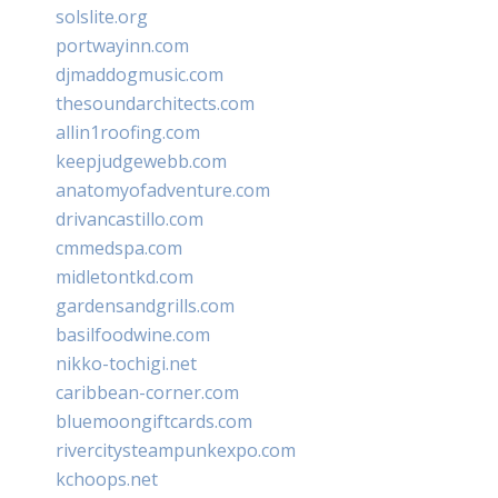
solslite.org
portwayinn.com
djmaddogmusic.com
thesoundarchitects.com
allin1roofing.com
keepjudgewebb.com
anatomyofadventure.com
drivancastillo.com
cmmedspa.com
midletontkd.com
gardensandgrills.com
basilfoodwine.com
nikko-tochigi.net
caribbean-corner.com
bluemoongiftcards.com
rivercitysteampunkexpo.com
kchoops.net