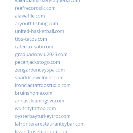
valenciamarketytaqueria.com
reefrecordsllc.com
alawaffle.com
aryouthfishing.com
united-basketball.com
tios-tacos.com
cafecito-satx.com
graduacionviu2023.com
pecanjackstogo.com
zengardendayspa.com
sparklejewelryinc.com
ironcladtattoostudio.com
bruinshome.com
annascleaningsvc.com
wolfcitytattoo.com
oysterbayturkeytrot.com
lafronterarestauranteybar.com
lilyandrosetearoom.com