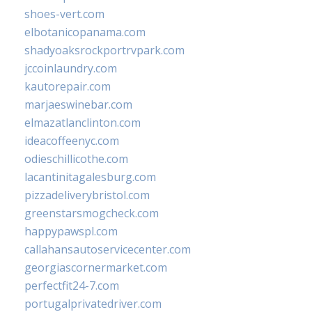
shoes-vert.com
elbotanicopanama.com
shadyoaksrockportrvpark.com
jccoinlaundry.com
kautorepair.com
marjaeswinebar.com
elmazatlanclinton.com
ideacoffeenyc.com
odieschillicothe.com
lacantinitagalesburg.com
pizzadeliverybristol.com
greenstarsmogcheck.com
happypawspl.com
callahansautoservicecenter.com
georgiascornermarket.com
perfectfit24-7.com
portugalprivatedriver.com