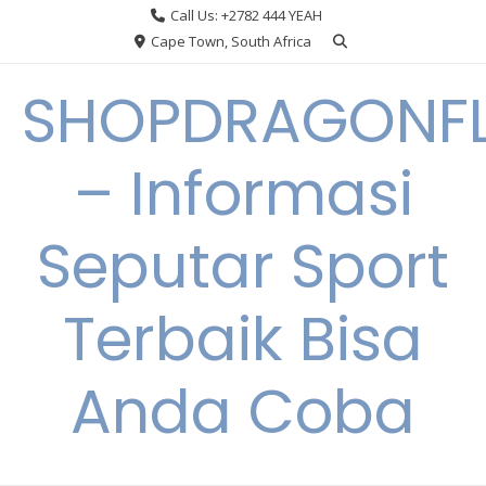
Skip
Call Us: +2782 444 YEAH
to
Cape Town, South Africa
content
SHOPDRAGONF
– Informasi
Seputar Sport
Terbaik Bisa
Anda Coba