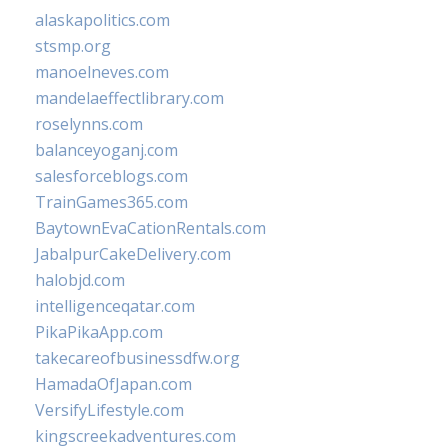
alaskapolitics.com
stsmp.org
manoelneves.com
mandelaeffectlibrary.com
roselynns.com
balanceyoganj.com
salesforceblogs.com
TrainGames365.com
BaytownEvaCationRentals.com
JabalpurCakeDelivery.com
halobjd.com
intelligenceqatar.com
PikaPikaApp.com
takecareofbusinessdfw.org
HamadaOfJapan.com
VersifyLifestyle.com
kingscreekadventures.com