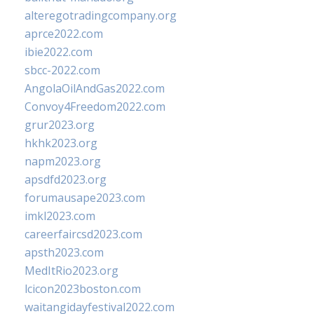
alteregotradingcompany.org
aprce2022.com
ibie2022.com
sbcc-2022.com
AngolaOilAndGas2022.com
Convoy4Freedom2022.com
grur2023.org
hkhk2023.org
napm2023.org
apsdfd2023.org
forumausape2023.com
imkl2023.com
careerfaircsd2023.com
apsth2023.com
MedItRio2023.org
lcicon2023boston.com
waitangidayfestival2022.com