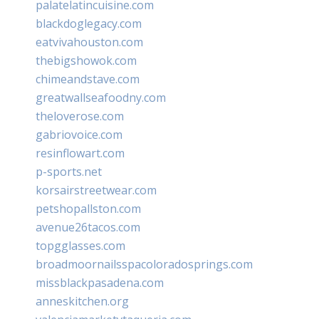
palatelatincuisine.com
blackdoglegacy.com
eatvivahouston.com
thebigshowok.com
chimeandstave.com
greatwallseafoodny.com
theloverose.com
gabriovoice.com
resinflowart.com
p-sports.net
korsairstreetwear.com
petshopallston.com
avenue26tacos.com
topgglasses.com
broadmoornailsspacoloradosprings.com
missblackpasadena.com
anneskitchen.org