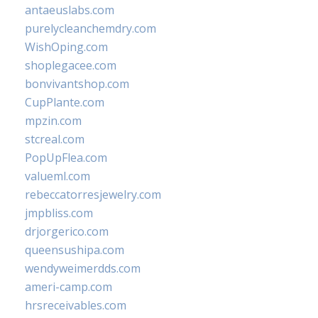
antaeuslabs.com
purelycleanchemdry.com
WishOping.com
shoplegacee.com
bonvivantshop.com
CupPlante.com
mpzin.com
stcreal.com
PopUpFlea.com
valueml.com
rebeccatorresjewelry.com
jmpbliss.com
drjorgerico.com
queensushipa.com
wendyweimerdds.com
ameri-camp.com
hrsreceivables.com