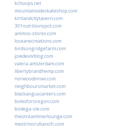
kchoops.net
mountainsideskateshop.com
kirtlandcitytavern.com
301nutritionspot.com
ammos-stores.com
loceanecreations.com
birdsongridgefarm.com
joiedevivblog.com
valera-amsterdam.com
libertybrandhemp.com
norwoodinnwi.com
neighboursmarket.com
blackanguscareers.com
bolesfororegon.com
bodega-ole.com
thestreamlinerlounge.com
mestrinorubanofc.com