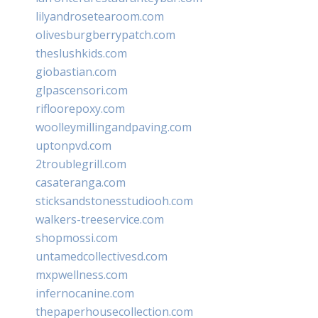
lilyandrosetearoom.com
olivesburgberrypatch.com
theslushkids.com
giobastian.com
glpascensori.com
rifloorepoxy.com
woolleymillingandpaving.com
uptonpvd.com
2troublegrill.com
casateranga.com
sticksandstonesstudiooh.com
walkers-treeservice.com
shopmossi.com
untamedcollectivesd.com
mxpwellness.com
infernocanine.com
thepaperhousecollection.com