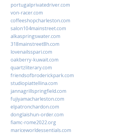
portugalprivatedriver.com
von-racer.com
coffeeshopcharleston.com
salon104mainstreet.com
alkaspringswater.com
318mainstreet8h.com
lovenailsspari.com
oakberry-kuwait.com
quartzliterary.com
friendsofbroderickpark.com
studiopiattellina.com
jannagrillspringfield.com
fujiyamacharleston.com
elpatronchardon.com
donglaishun-order.com
fiamc-rome2022.org
mariceworldessentials.com