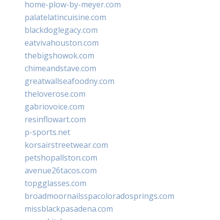
home-plow-by-meyer.com
palatelatincuisine.com
blackdoglegacy.com
eatvivahouston.com
thebigshowok.com
chimeandstave.com
greatwallseafoodny.com
theloverose.com
gabriovoice.com
resinflowart.com
p-sports.net
korsairstreetwear.com
petshopallston.com
avenue26tacos.com
topgglasses.com
broadmoornailsspacoloradosprings.com
missblackpasadena.com