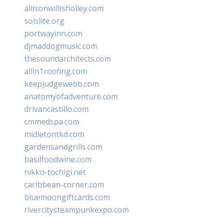
allisonwillisholley.com
solslite.org
portwayinn.com
djmaddogmusic.com
thesoundarchitects.com
allin1roofing.com
keepjudgewebb.com
anatomyofadventure.com
drivancastillo.com
cmmedspa.com
midletontkd.com
gardensandgrills.com
basilfoodwine.com
nikko-tochigi.net
caribbean-corner.com
bluemoongiftcards.com
rivercitysteampunkexpo.com