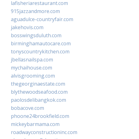
lafisheriarestaurant.com
915jazzandmore.com
aguadulce-countryfair.com
jakehovis.com
bosswingsduluth.com
birminghamautocare.com
tonyscountrykitchen.com
jbellasnailspa.com
mychaihouse.com
alvisgrooming.com
thegeorginaestate.com
blythewoodseafood.com
paolosdelibangkok.com
bobacove.com
phoone24brookfield.com
mickeybarmama.com
roadwayconstructioninc.com