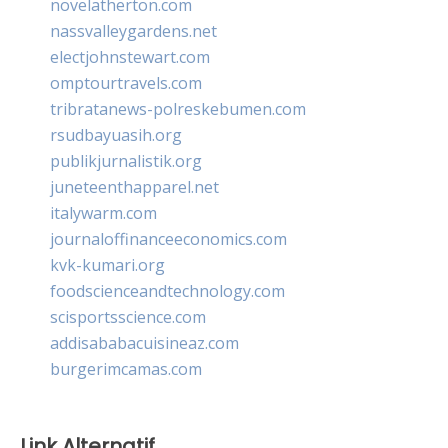
novelatherton.com
nassvalleygardens.net
electjohnstewart.com
omptourtravels.com
tribratanews-polreskebumen.com
rsudbayuasih.org
publikjurnalistik.org
juneteenthapparel.net
italywarm.com
journaloffinanceeconomics.com
kvk-kumari.org
foodscienceandtechnology.com
scisportsscience.com
addisababacuisineaz.com
burgerimcamas.com
Link Alternatif