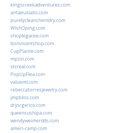
kingscreekadventures.com
antaeuslabs.com
purelycleanchemdry.com
WishOping.com
shoplegacee.com
bonvivantshop.com
CupPlante.com
mpzin.com
stcreal.com
PopUpFlea.com
valueml.com
rebeccatorresjewelry.com
jmpbliss.com
drjorgerico.com
queensushipa.com
wendyweimerdds.com
ameri-camp.com