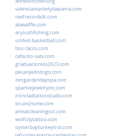
anneskitchen.org
valenciamarketytaqueria.com
reefrecordsllc.com
alawaffle.com
aryouthfishing.com
united-basketball.com
tios-tacos.com
cafecito-satx.com
graduacionviu2023.com
pecanjackstogo.com
zengardendayspa.com
sparklejewelryinc.com
ironcladtattoostudio.com
bruinshome.com
annascleaningsvc.com
wolfcitytattoo.com
oysterbayturkeytrot.com
lafronterarestauranteybar.com