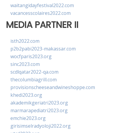
waitangidayfestival2022.com
vacancesscolaires2022.com
MEDIA PARTNER II
isth2022.com
p2b2pabi2023-makassar.com
wocfparis2023.org
sinc2023.com
scdlqatar2022-qa.com
thecolumbiagrill.com
provisionscheeseandwineshoppe.com
khedi2023.org
akademikgeriatri2023.org
marmarapediatri2023.org
emchie2023.org
girisimselradyoloji2022.org