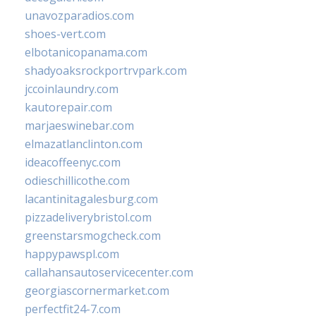
unavozparadios.com
shoes-vert.com
elbotanicopanama.com
shadyoaksrockportrvpark.com
jccoinlaundry.com
kautorepair.com
marjaeswinebar.com
elmazatlanclinton.com
ideacoffeenyc.com
odieschillicothe.com
lacantinitagalesburg.com
pizzadeliverybristol.com
greenstarsmogcheck.com
happypawspl.com
callahansautoservicecenter.com
georgiascornermarket.com
perfectfit24-7.com