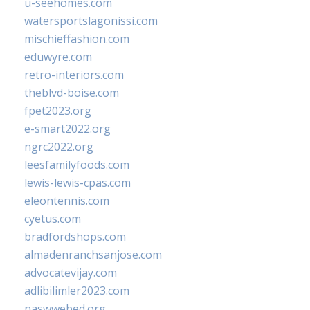
u-seehomes.com
watersportslagonissi.com
mischieffashion.com
eduwyre.com
retro-interiors.com
theblvd-boise.com
fpet2023.org
e-smart2022.org
ngrc2022.org
leesfamilyfoods.com
lewis-lewis-cpas.com
eleontennis.com
cyetus.com
bradfordshops.com
almadenranchsanjose.com
advocatevijay.com
adlibilimler2023.com
naswwebed.org