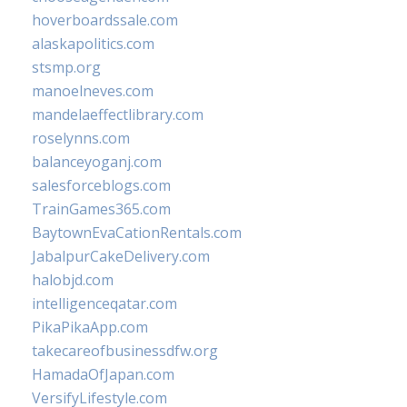
hoverboardssale.com
alaskapolitics.com
stsmp.org
manoelneves.com
mandelaeffectlibrary.com
roselynns.com
balanceyoganj.com
salesforceblogs.com
TrainGames365.com
BaytownEvaCationRentals.com
JabalpurCakeDelivery.com
halobjd.com
intelligenceqatar.com
PikaPikaApp.com
takecareofbusinessdfw.org
HamadaOfJapan.com
VersifyLifestyle.com