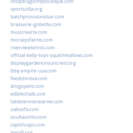
shopdragonflyboutique.com
sportszilla.org
batchprovisionsbar.com
brasserie-gobette.com
musicrearte.com
morseysfarms.com
riverviewtennis.com
official-kelly-toys-squishmallows.com
displaygardenonsuncrest.org
bbq-empire-usa.com
feedstoreva.com
drogopets.com
ediblechalk.com
tabletennisnearme.com
oaksofa.com
soultacohtx.com
capishcaps.com
gpsyfl.org