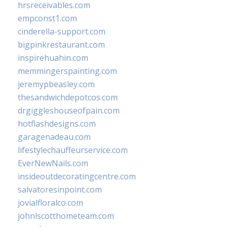
hrsreceivables.com
empconst1.com
cinderella-support.com
bigpinkrestaurant.com
inspirehuahin.com
memmingerspainting.com
jeremypbeasley.com
thesandwichdepotcos.com
drgiggleshouseofpain.com
hotflashdesigns.com
garagenadeau.com
lifestylechauffeurservice.com
EverNewNails.com
insideoutdecoratingcentre.com
salvatoresinpoint.com
jovialfloralco.com
johnlscotthometeam.com