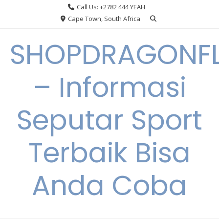
Skip
Call Us: +2782 444 YEAH
to
Cape Town, South Africa
content
SHOPDRAGONF
– Informasi
Seputar Sport
Terbaik Bisa
Anda Coba