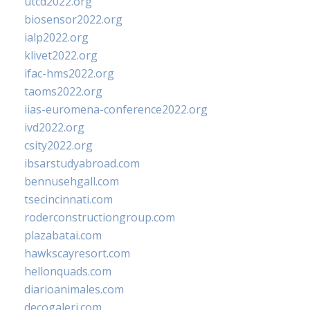
utcd2022.org
biosensor2022.org
ialp2022.org
klivet2022.org
ifac-hms2022.org
taoms2022.org
iias-euromena-conference2022.org
ivd2022.org
csity2022.org
ibsarstudyabroad.com
bennusehgall.com
tsecincinnati.com
roderconstructiongroup.com
plazabatai.com
hawkscayresort.com
hellonquads.com
diarioanimales.com
decogaleri.com