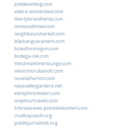
joiedevivblog.com
valera-amsterdam.com
libertybrandhemp.com
norwoodinnwi.com
neighboursmarket.com
blackanguscareers.com
bolesfororegon.com
bodega-ole.com
thestreamlinerlounge.com
mestrinorubanofc.com
novelatherton.com
nassvalleygardens.net
electjohnstewart.com
omptourtravels.com
tribratanews-polreskebumen.com
rsudbayuasih.org
publikjurnalistik.org