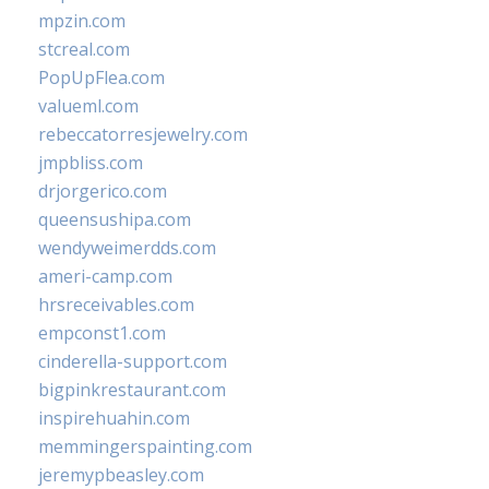
mpzin.com
stcreal.com
PopUpFlea.com
valueml.com
rebeccatorresjewelry.com
jmpbliss.com
drjorgerico.com
queensushipa.com
wendyweimerdds.com
ameri-camp.com
hrsreceivables.com
empconst1.com
cinderella-support.com
bigpinkrestaurant.com
inspirehuahin.com
memmingerspainting.com
jeremypbeasley.com