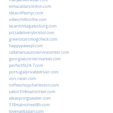
elmazatlanclinton.com
ideacoffeenyc.com
odieschillicothe.com
lacantinitagalesburg.com
pizzadeliverybristol.com
greenstarsmogcheck.com
happypawspl.com
callahansautoservicecenter.com
georgiascornermarket.com
perfectfit24-7.com
portugalprivatedriver.com
von-racer.com
coffeeshopcharleston.com
salon104mainstreet.com
alkaspringswater.com
318mainstreet8h.com
lovenailsspari.com