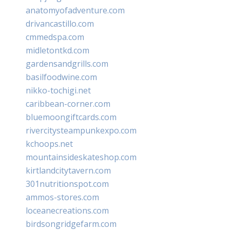
anatomyofadventure.com
drivancastillo.com
cmmedspa.com
midletontkd.com
gardensandgrills.com
basilfoodwine.com
nikko-tochigi.net
caribbean-corner.com
bluemoongiftcards.com
rivercitysteampunkexpo.com
kchoops.net
mountainsideskateshop.com
kirtlandcitytavern.com
301nutritionspot.com
ammos-stores.com
loceanecreations.com
birdsongridgefarm.com