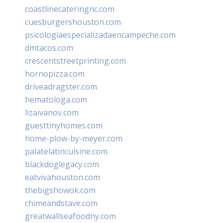
coastlinecateringnc.com
cuesburgershouston.com
psicologiaespecializadaencampeche.com
dmtacos.com
crescentstreetprinting.com
hornopizza.com
driveadragster.com
hematologa.com
lizaivanov.com
guesttinyhomes.com
home-plow-by-meyer.com
palatelatincuisine.com
blackdoglegacy.com
eatvivahouston.com
thebigshowok.com
chimeandstave.com
greatwallseafoodny.com