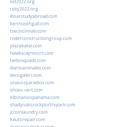
ivd2022.org
csity2022.org
ibsarstudyabroad.com
bennusehgall.com
tsecincinnati.com
roderconstructiongroup.com
plazabatai.com
hawkscayresort.com
hellonquads.com
diarioanimales.com
decogaleri.com
unavozparadios.com
shoes-vert.com
elbotanicopanama.com
shadyoaksrockportrvpark.com
jccoinlaundry.com
kautorepair.com
marjaeswinebar.com