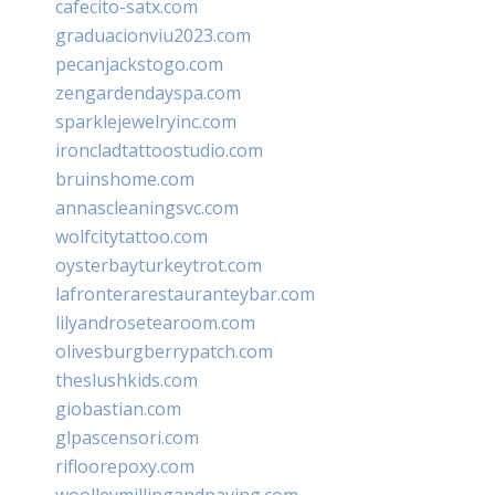
cafecito-satx.com
graduacionviu2023.com
pecanjackstogo.com
zengardendayspa.com
sparklejewelryinc.com
ironcladtattoostudio.com
bruinshome.com
annascleaningsvc.com
wolfcitytattoo.com
oysterbayturkeytrot.com
lafronterarestauranteybar.com
lilyandrosetearoom.com
olivesburgberrypatch.com
theslushkids.com
giobastian.com
glpascensori.com
rifloorepoxy.com
woolleymillingandpaving.com