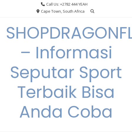
Skip
Call Us: +2782 444 YEAH
to
Cape Town, South Africa
content
SHOPDRAGONF
– Informasi
Seputar Sport
Terbaik Bisa
Anda Coba