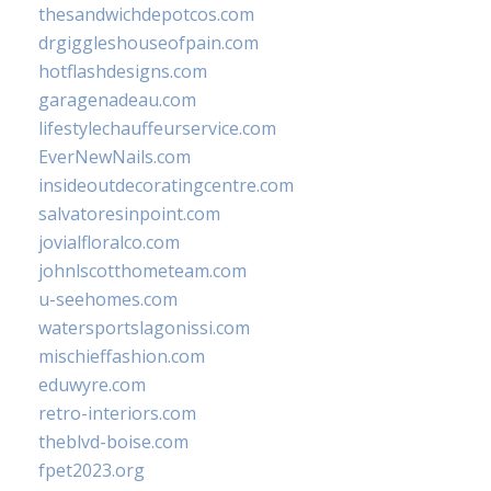
thesandwichdepotcos.com
drgiggleshouseofpain.com
hotflashdesigns.com
garagenadeau.com
lifestylechauffeurservice.com
EverNewNails.com
insideoutdecoratingcentre.com
salvatoresinpoint.com
jovialfloralco.com
johnlscotthometeam.com
u-seehomes.com
watersportslagonissi.com
mischieffashion.com
eduwyre.com
retro-interiors.com
theblvd-boise.com
fpet2023.org