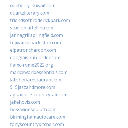
oakberry-kuwait.com
quartzliterary.com
friendsofbroderickpark.com
studiopiattellina.com
jannagrillspringfield.com
fujiyamacharleston.com
elpatronchardon.com
donglaishun-order.com
fiamc-rome2022.org
mariceworldessentials.com
lafisheriarestaurant.com
915jazzandmore.com
aguadulce-countryfair.com
jakehovis.com
bosswingsduluth.com
birminghamautocare.com
tonyscountrykitchen.com