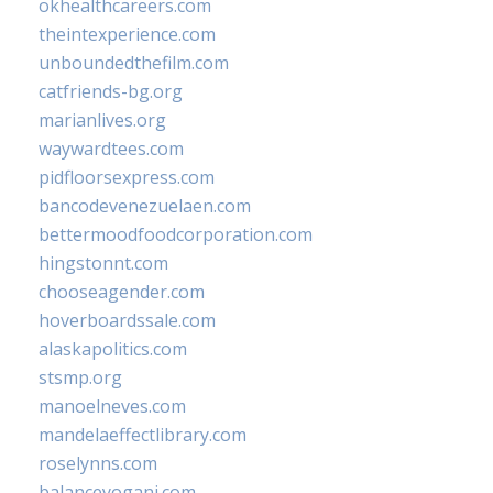
okhealthcareers.com
theintexperience.com
unboundedthefilm.com
catfriends-bg.org
marianlives.org
waywardtees.com
pidfloorsexpress.com
bancodevenezuelaen.com
bettermoodfoodcorporation.com
hingstonnt.com
chooseagender.com
hoverboardssale.com
alaskapolitics.com
stsmp.org
manoelneves.com
mandelaeffectlibrary.com
roselynns.com
balanceyoganj.com