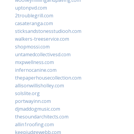
uptonpvd.com
2troublegrill.com
casateranga.com
sticksandstonesstudiooh.com
walkers-treeservice.com
shopmossi.com
untamedcollectivesd.com
mxpwellness.com
infernocanine.com
thepaperhousecollection.com
allisonwillisholley.com
solslite.org
portwayinn.com
djmaddogmusic.com
thesoundarchitects.com
allin1roofing.com
keepjudgewebb.com