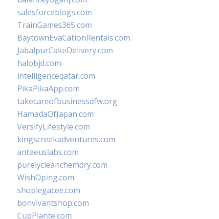
salesforceblogs.com
TrainGames365.com
BaytownEvaCationRentals.com
JabalpurCakeDelivery.com
halobjd.com
intelligenceqatar.com
PikaPikaApp.com
takecareofbusinessdfw.org
HamadaOfJapan.com
VersifyLifestyle.com
kingscreekadventures.com
antaeuslabs.com
purelycleanchemdry.com
WishOping.com
shoplegacee.com
bonvivantshop.com
CupPlante.com