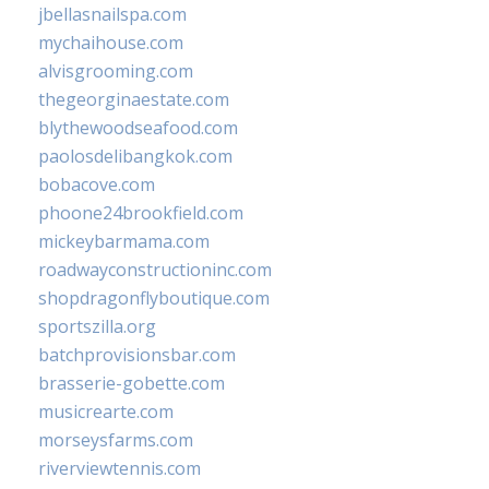
jbellasnailspa.com
mychaihouse.com
alvisgrooming.com
thegeorginaestate.com
blythewoodseafood.com
paolosdelibangkok.com
bobacove.com
phoone24brookfield.com
mickeybarmama.com
roadwayconstructioninc.com
shopdragonflyboutique.com
sportszilla.org
batchprovisionsbar.com
brasserie-gobette.com
musicrearte.com
morseysfarms.com
riverviewtennis.com