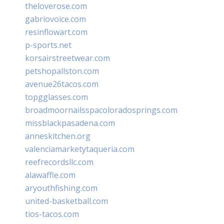
theloverose.com
gabriovoice.com
resinflowart.com
p-sports.net
korsairstreetwear.com
petshopallston.com
avenue26tacos.com
topgglasses.com
broadmoornailsspacoloradosprings.com
missblackpasadena.com
anneskitchen.org
valenciamarketytaqueria.com
reefrecordsllc.com
alawaffle.com
aryouthfishing.com
united-basketball.com
tios-tacos.com