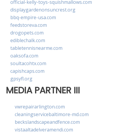
official-kelly-toys-squishmallows.com
displaygardenonsuncrest.org
bbq-empire-usa.com
feedstoreva.com
drogopets.com
ediblechalk.com
tabletennisnearme.com
oaksofa.com
soultacohtx.com
capishcaps.com
gpsyfl.org
MEDIA PARTNER III
vwrepairarlington.com
cleaningservicebaltimore-md.com
beckslandscapeandfence.com
vistaaltadelveramendi.com