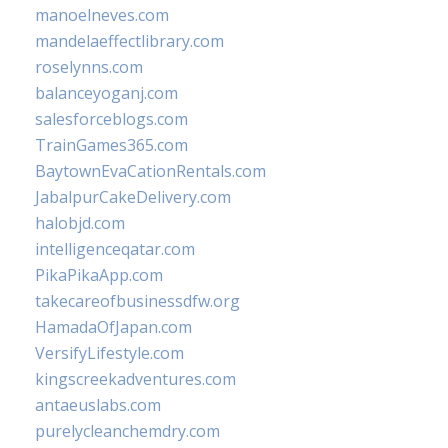
manoelneves.com
mandelaeffectlibrary.com
roselynns.com
balanceyoganj.com
salesforceblogs.com
TrainGames365.com
BaytownEvaCationRentals.com
JabalpurCakeDelivery.com
halobjd.com
intelligenceqatar.com
PikaPikaApp.com
takecareofbusinessdfw.org
HamadaOfJapan.com
VersifyLifestyle.com
kingscreekadventures.com
antaeuslabs.com
purelycleanchemdry.com