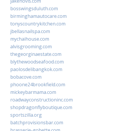
jakehovis.com
bosswingsduluth.com
birminghamautocare.com
tonyscountrykitchen.com
jbellasnailspa.com
mychaihouse.com
alvisgrooming.com
thegeorginaestate.com
blythewoodseafood.com
paolosdelibangkok.com
bobacove.com
phoone24brookfield.com
mickeybarmama.com
roadwayconstructioninc.com
shopdragonflyboutique.com
sportszilla.org
batchprovisionsbar.com
brasserie-gobette.com