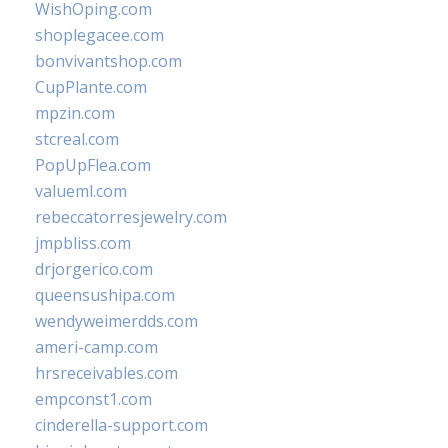
WishOping.com
shoplegacee.com
bonvivantshop.com
CupPlante.com
mpzin.com
stcreal.com
PopUpFlea.com
valueml.com
rebeccatorresjewelry.com
jmpbliss.com
drjorgerico.com
queensushipa.com
wendyweimerdds.com
ameri-camp.com
hrsreceivables.com
empconst1.com
cinderella-support.com