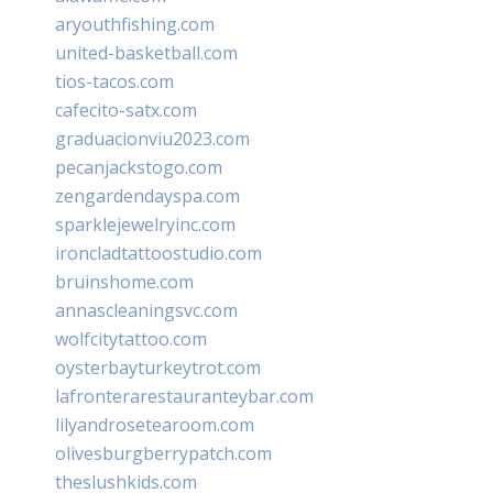
aryouthfishing.com
united-basketball.com
tios-tacos.com
cafecito-satx.com
graduacionviu2023.com
pecanjackstogo.com
zengardendayspa.com
sparklejewelryinc.com
ironcladtattoostudio.com
bruinshome.com
annascleaningsvc.com
wolfcitytattoo.com
oysterbayturkeytrot.com
lafronterarestauranteybar.com
lilyandrosetearoom.com
olivesburgberrypatch.com
theslushkids.com