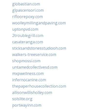
giobastian.com
glpascensori.com
rifloorepoxy.com
woolleymillingandpaving.com
uptonpvd.com
2troublegrill.com
casateranga.com
sticksandstonesstudiooh.com
walkers-treeservice.com
shopmossi.com
untamedcollectivesd.com
mxpwellness.com
infernocanine.com
thepaperhousecollection.com
allisonwillisholley.com
solslite.org
portwayinn.com