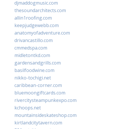
djmaddogmusic.com
thesoundarchitects.com
allin1roofing.com
keepjudgewebb.com
anatomyofadventure.com
drivancastillo.com
cmmedspa.com
midletontkd.com
gardensandgrills.com
basilfoodwine.com
nikko-tochigi.net
caribbean-corner.com
bluemoongiftcards.com
rivercitysteampunkexpo.com
kchoops.net
mountainsideskateshop.com
kirtlandcitytavern.com