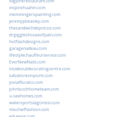
bigpinkrestaurant.com
inspirehuahin.com
memmingerspainting.com
jeremypbeasley.com
thesandwichdepotcos.com
drgiggleshouseofpain.com
hotflashdesigns.com
garagenadeau.com
lifestylechauffeurservice.com
EverNewNails.com
insideoutdecoratingcentre.com
salvatoresinpoint.com
jovialfloralco.com
johnlscotthometeam.com
u-seehomes.com
watersportslagonissi.com
mischieffashion.com
eduwyre.com