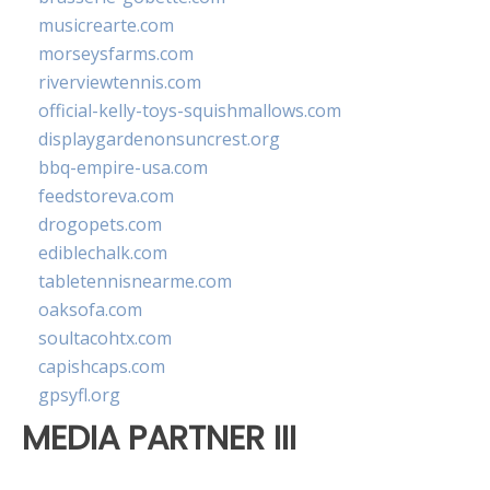
musicrearte.com
morseysfarms.com
riverviewtennis.com
official-kelly-toys-squishmallows.com
displaygardenonsuncrest.org
bbq-empire-usa.com
feedstoreva.com
drogopets.com
ediblechalk.com
tabletennisnearme.com
oaksofa.com
soultacohtx.com
capishcaps.com
gpsyfl.org
MEDIA PARTNER III