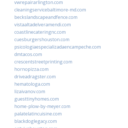
vwrepairarlington.com
cleaningservicebaltimore-md.com
beckslandscapeandfence.com
vistaaltadelveramendi.com
coastlinecateringnc.com
cuesburgershouston.com
psicologiaespecializadaencampeche.com
dmtacos.com
crescentstreetprinting.com
hornopizza.com
driveadragster.com
hematologa.com
lizaivanov.com
guesttinyhomes.com
home-plow-by-meyer.com
palatelatincuisine.com
blackdoglegacy.com