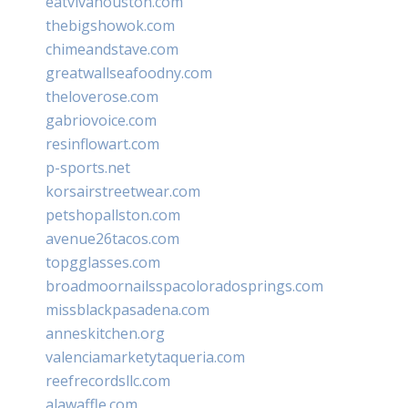
eatvivahouston.com
thebigshowok.com
chimeandstave.com
greatwallseafoodny.com
theloverose.com
gabriovoice.com
resinflowart.com
p-sports.net
korsairstreetwear.com
petshopallston.com
avenue26tacos.com
topgglasses.com
broadmoornailsspacoloradosprings.com
missblackpasadena.com
anneskitchen.org
valenciamarketytaqueria.com
reefrecordsllc.com
alawaffle.com