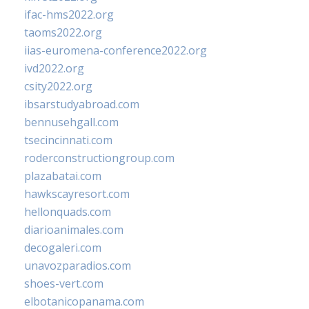
ifac-hms2022.org
taoms2022.org
iias-euromena-conference2022.org
ivd2022.org
csity2022.org
ibsarstudyabroad.com
bennusehgall.com
tsecincinnati.com
roderconstructiongroup.com
plazabatai.com
hawkscayresort.com
hellonquads.com
diarioanimales.com
decogaleri.com
unavozparadios.com
shoes-vert.com
elbotanicopanama.com