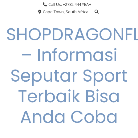
Skip
Call Us: +2782 444 YEAH
to
Cape Town, South Africa
content
SHOPDRAGONF
– Informasi
Seputar Sport
Terbaik Bisa
Anda Coba