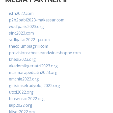
isth2022.com
p2b2pabi2023-makassar.com
wocfparis2023.org
sinc2023.com
scdlqatar2022-qa.com
thecolumbiagrill.com
provisionscheeseandwineshoppe.com
khedi2023.org
akademikgeriatri2023.org
marmarapediatri2023.org
emchie2023.org
girisimselradyoloji2022.org
utcd2022.org
biosensor2022.org
ialp2022.org
klivet2022.org