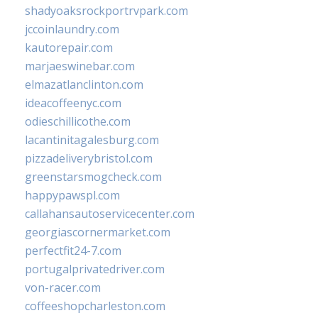
shadyoaksrockportrvpark.com
jccoinlaundry.com
kautorepair.com
marjaeswinebar.com
elmazatlanclinton.com
ideacoffeenyc.com
odieschillicothe.com
lacantinitagalesburg.com
pizzadeliverybristol.com
greenstarsmogcheck.com
happypawspl.com
callahansautoservicecenter.com
georgiascornermarket.com
perfectfit24-7.com
portugalprivatedriver.com
von-racer.com
coffeeshopcharleston.com