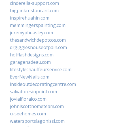
cinderella-support.com
bigpinkrestaurant.com
inspirehuahin.com
memmingerspainting.com
jeremypbeasley.com
thesandwichdepotcos.com
drgiggleshouseofpain.com
hotflashdesigns.com
garagenadeau.com
lifestylechauffeurservice.com
EverNewNails.com
insideoutdecoratingcentre.com
salvatoresinpoint.com
jovialfloralco.com
johnlscotthometeam.com
u-seehomes.com
watersportslagonissi.com