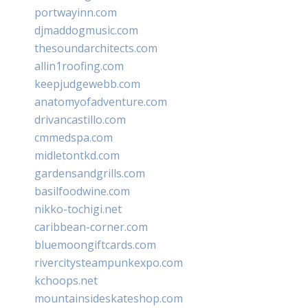
portwayinn.com
djmaddogmusic.com
thesoundarchitects.com
allin1roofing.com
keepjudgewebb.com
anatomyofadventure.com
drivancastillo.com
cmmedspa.com
midletontkd.com
gardensandgrills.com
basilfoodwine.com
nikko-tochigi.net
caribbean-corner.com
bluemoongiftcards.com
rivercitysteampunkexpo.com
kchoops.net
mountainsideskateshop.com