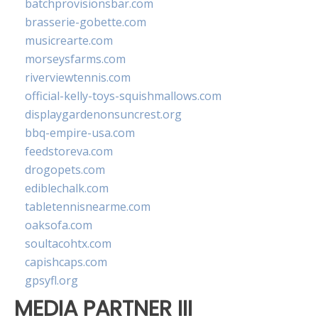
batchprovisionsbar.com
brasserie-gobette.com
musicrearte.com
morseysfarms.com
riverviewtennis.com
official-kelly-toys-squishmallows.com
displaygardenonsuncrest.org
bbq-empire-usa.com
feedstoreva.com
drogopets.com
ediblechalk.com
tabletennisnearme.com
oaksofa.com
soultacohtx.com
capishcaps.com
gpsyfl.org
MEDIA PARTNER III