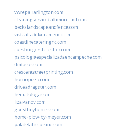
vwrepairarlington.com
cleaningservicebaltimore-md.com
beckslandscapeandfence.com
vistaaltadelveramendi.com
coastlinecateringnc.com
cuesburgershouston.com
psicologiaespecializadaencampeche.com
dmtacos.com
crescentstreetprinting.com
hornopizza.com
driveadragster.com
hematologa.com
lizaivanov.com
guesttinyhomes.com
home-plow-by-meyer.com
palatelatincuisine.com