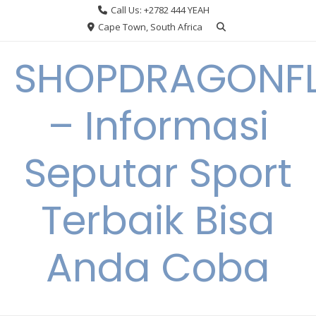
Skip
Call Us: +2782 444 YEAH
to
Cape Town, South Africa
content
SHOPDRAGONF
– Informasi
Seputar Sport
Terbaik Bisa
Anda Coba