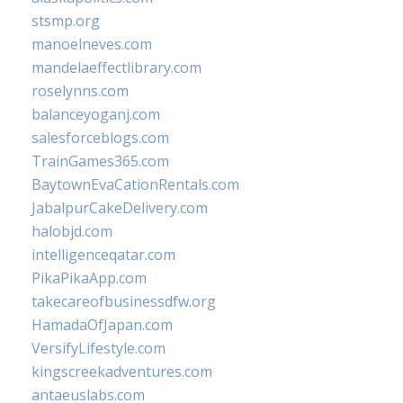
stsmp.org
manoelneves.com
mandelaeffectlibrary.com
roselynns.com
balanceyoganj.com
salesforceblogs.com
TrainGames365.com
BaytownEvaCationRentals.com
JabalpurCakeDelivery.com
halobjd.com
intelligenceqatar.com
PikaPikaApp.com
takecareofbusinessdfw.org
HamadaOfJapan.com
VersifyLifestyle.com
kingscreekadventures.com
antaeuslabs.com