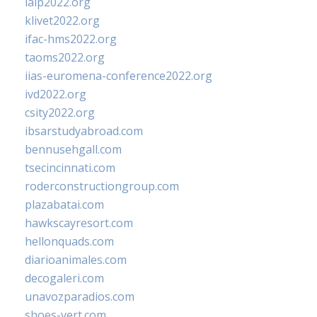
ialp2022.org
klivet2022.org
ifac-hms2022.org
taoms2022.org
iias-euromena-conference2022.org
ivd2022.org
csity2022.org
ibsarstudyabroad.com
bennusehgall.com
tsecincinnati.com
roderconstructiongroup.com
plazabatai.com
hawkscayresort.com
hellonquads.com
diarioanimales.com
decogaleri.com
unavozparadios.com
shoes-vert.com