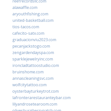
reefrecordsllc.com
alawaffle.com
aryouthfishing.com
united-basketball.com
tios-tacos.com
cafecito-satx.com
graduacionviu2023.com
pecanjackstogo.com
zengardendayspa.com
sparklejewelryinc.com
ironcladtattoostudio.com
bruinshome.com
annascleaningsvc.com
wolfcitytattoo.com
oysterbayturkeytrot.com
lafronterarestauranteybar.com
lilyandrosetearoom.com
olivesburgberrypatch.com