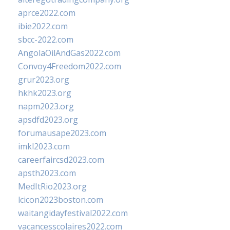
aprce2022.com
ibie2022.com
sbcc-2022.com
AngolaOilAndGas2022.com
Convoy4Freedom2022.com
grur2023.org
hkhk2023.org
napm2023.org
apsdfd2023.org
forumausape2023.com
imkl2023.com
careerfaircsd2023.com
apsth2023.com
MedItRio2023.org
lcicon2023boston.com
waitangidayfestival2022.com
vacancesscolaires2022.com