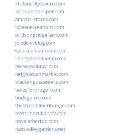
kirtlandcitytavern.com
301nutritionspot.com
ammos-stores.com
loceanecreations.com
birdsongridgefarm.com
joiedevivblog.com
valera-amsterdam.com
libertybrandhemp.com
norwoodinnwi.com
neighboursmarket.com
blackanguscareers.com
bolesfororegon.com
bodega-ole.com
thestreamlinerlounge.com
mestrinorubanofc.com
novelatherton.com
nassvalleygardens.net