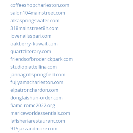
coffeeshopcharleston.com
salon104mainstreet.com
alkaspringswater.com
318mainstreet8h.com
lovenailsspari.com
oakberry-kuwait.com
quartzliterary.com
friendsofbroderickpark.com
studiopiattellina.com
jannagrillspringfield.com
fujiyamacharleston.com
elpatronchardon.com
donglaishun-order.com
fiamc-rome2022.org
mariceworldessentials.com
lafisheriarestaurant.com
915jazzandmore.com