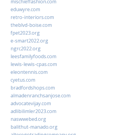
mischieffashion.com
eduwyre.com
retro-interiors.com
theblvd-boise.com
fpet2023.org
e-smart2022.org
ngrc2022.org
leesfamilyfoods.com
lewis-lewis-cpas.com
eleontennis.com
cyetus.com
bradfordshops.com
almadenranchsanjose.com
advocatevijay.com
adlibilimler2023.com
naswwebed.org
balithut-manado.org
alteregotradingcompany.org