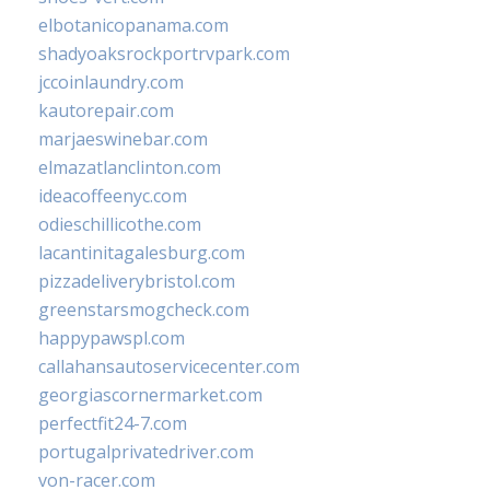
elbotanicopanama.com
shadyoaksrockportrvpark.com
jccoinlaundry.com
kautorepair.com
marjaeswinebar.com
elmazatlanclinton.com
ideacoffeenyc.com
odieschillicothe.com
lacantinitagalesburg.com
pizzadeliverybristol.com
greenstarsmogcheck.com
happypawspl.com
callahansautoservicecenter.com
georgiascornermarket.com
perfectfit24-7.com
portugalprivatedriver.com
von-racer.com