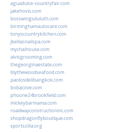
aguadulce-countryfair.com
jakehovis.com
bosswingsduluth.com
birminghamautocare.com
tonyscountrykitchen.com
jbellasnailspa.com
mychaihouse.com
alvisgrooming.com
thegeorginaestate.com
blythewoodseafood.com
paolosdelibangkok.com
bobacove.com
phoone24brookfield.com
mickeybarmama.com
roadwayconstructioninc.com
shopdragonflyboutique.com
sportszilla.org