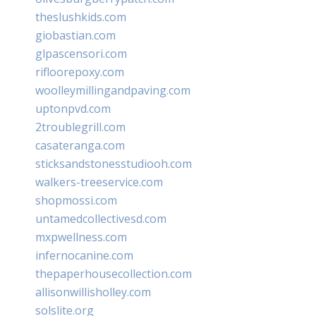
theslushkids.com
giobastian.com
glpascensori.com
rifloorepoxy.com
woolleymillingandpaving.com
uptonpvd.com
2troublegrill.com
casateranga.com
sticksandstonesstudiooh.com
walkers-treeservice.com
shopmossi.com
untamedcollectivesd.com
mxpwellness.com
infernocanine.com
thepaperhousecollection.com
allisonwillisholley.com
solslite.org