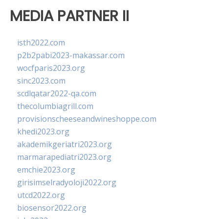
MEDIA PARTNER II
isth2022.com
p2b2pabi2023-makassar.com
wocfparis2023.org
sinc2023.com
scdlqatar2022-qa.com
thecolumbiagrill.com
provisionscheeseandwineshoppe.com
khedi2023.org
akademikgeriatri2023.org
marmarapediatri2023.org
emchie2023.org
girisimselradyoloji2022.org
utcd2022.org
biosensor2022.org