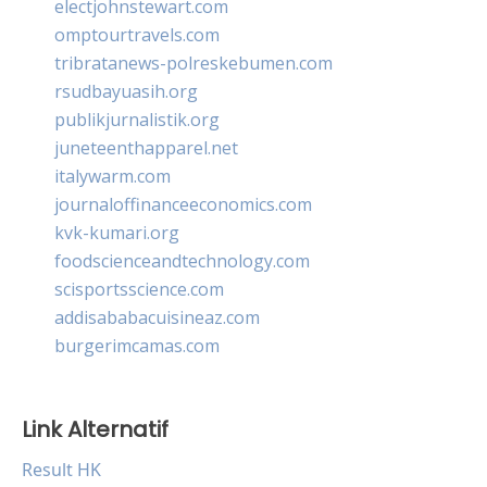
electjohnstewart.com
omptourtravels.com
tribratanews-polreskebumen.com
rsudbayuasih.org
publikjurnalistik.org
juneteenthapparel.net
italywarm.com
journaloffinanceeconomics.com
kvk-kumari.org
foodscienceandtechnology.com
scisportsscience.com
addisababacuisineaz.com
burgerimcamas.com
Link Alternatif
Result HK