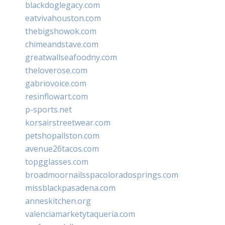
blackdoglegacy.com
eatvivahouston.com
thebigshowok.com
chimeandstave.com
greatwallseafoodny.com
theloverose.com
gabriovoice.com
resinflowart.com
p-sports.net
korsairstreetwear.com
petshopallston.com
avenue26tacos.com
topgglasses.com
broadmoornailsspacoloradosprings.com
missblackpasadena.com
anneskitchen.org
valenciamarketytaqueria.com