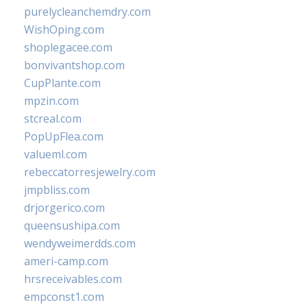
purelycleanchemdry.com
WishOping.com
shoplegacee.com
bonvivantshop.com
CupPlante.com
mpzin.com
stcreal.com
PopUpFlea.com
valueml.com
rebeccatorresjewelry.com
jmpbliss.com
drjorgerico.com
queensushipa.com
wendyweimerdds.com
ameri-camp.com
hrsreceivables.com
empconst1.com