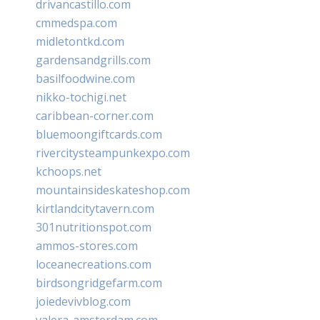
drivancastillo.com
cmmedspa.com
midletontkd.com
gardensandgrills.com
basilfoodwine.com
nikko-tochigi.net
caribbean-corner.com
bluemoongiftcards.com
rivercitysteampunkexpo.com
kchoops.net
mountainsideskateshop.com
kirtlandcitytavern.com
301nutritionspot.com
ammos-stores.com
loceanecreations.com
birdsongridgefarm.com
joiedevivblog.com
valera-amsterdam.com