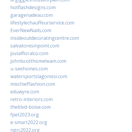
hotflashdesigns.com
garagenadeau.com
lifestylechauffeurservice.com
EverNewNails.com
insideoutdecoratingcentre.com
salvatoresinpoint.com
jovialfloralco.com
johnlscotthometeam.com
u-seehomes.com
watersportslagonissi.com
mischieffashion.com
eduwyre.com
retro-interiors.com
theblvd-boise.com
fpet2023.org
e-smart2022.org
ngrc2022.org