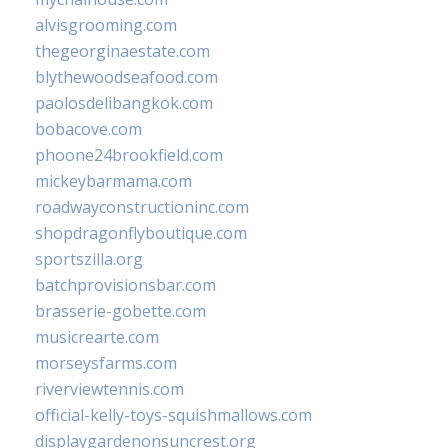
alvisgrooming.com
thegeorginaestate.com
blythewoodseafood.com
paolosdelibangkok.com
bobacove.com
phoone24brookfield.com
mickeybarmama.com
roadwayconstructioninc.com
shopdragonflyboutique.com
sportszilla.org
batchprovisionsbar.com
brasserie-gobette.com
musicrearte.com
morseysfarms.com
riverviewtennis.com
official-kelly-toys-squishmallows.com
displaygardenonsuncrest.org