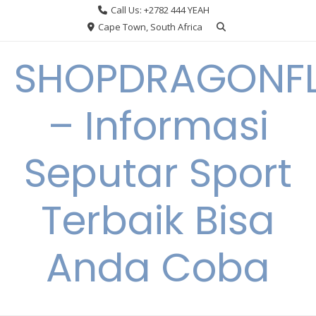
Skip
Call Us: +2782 444 YEAH
to
Cape Town, South Africa
content
SHOPDRAGONF
– Informasi
Seputar Sport
Terbaik Bisa
Anda Coba