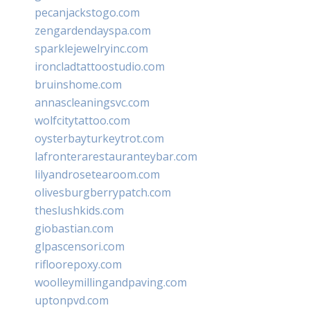
pecanjackstogo.com
zengardendayspa.com
sparklejewelryinc.com
ironcladtattoostudio.com
bruinshome.com
annascleaningsvc.com
wolfcitytattoo.com
oysterbayturkeytrot.com
lafronterarestauranteybar.com
lilyandrosetearoom.com
olivesburgberrypatch.com
theslushkids.com
giobastian.com
glpascensori.com
rifloorepoxy.com
woolleymillingandpaving.com
uptonpvd.com