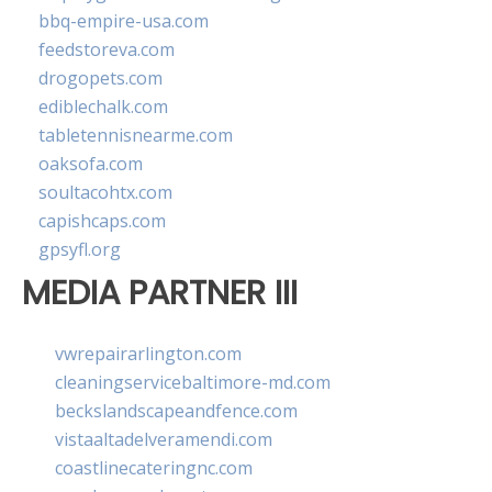
bbq-empire-usa.com
feedstoreva.com
drogopets.com
ediblechalk.com
tabletennisnearme.com
oaksofa.com
soultacohtx.com
capishcaps.com
gpsyfl.org
MEDIA PARTNER III
vwrepairarlington.com
cleaningservicebaltimore-md.com
beckslandscapeandfence.com
vistaaltadelveramendi.com
coastlinecateringnc.com