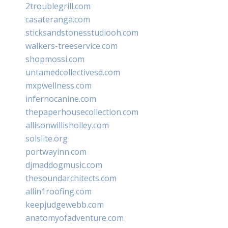
2troublegrill.com
casateranga.com
sticksandstonesstudiooh.com
walkers-treeservice.com
shopmossi.com
untamedcollectivesd.com
mxpwellness.com
infernocanine.com
thepaperhousecollection.com
allisonwillisholley.com
solslite.org
portwayinn.com
djmaddogmusic.com
thesoundarchitects.com
allin1roofing.com
keepjudgewebb.com
anatomyofadventure.com