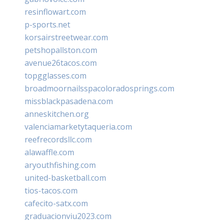
resinflowart.com
p-sports.net
korsairstreetwear.com
petshopallston.com
avenue26tacos.com
topgglasses.com
broadmoornailsspacoloradosprings.com
missblackpasadena.com
anneskitchen.org
valenciamarketytaqueria.com
reefrecordsllc.com
alawaffle.com
aryouthfishing.com
united-basketball.com
tios-tacos.com
cafecito-satx.com
graduacionviu2023.com