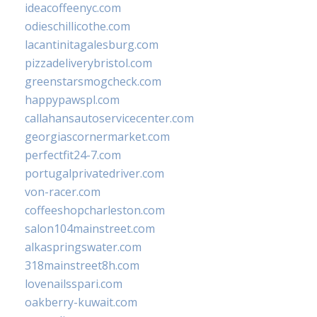
ideacoffeenyc.com
odieschillicothe.com
lacantinitagalesburg.com
pizzadeliverybristol.com
greenstarsmogcheck.com
happypawspl.com
callahansautoservicecenter.com
georgiascornermarket.com
perfectfit24-7.com
portugalprivatedriver.com
von-racer.com
coffeeshopcharleston.com
salon104mainstreet.com
alkaspringswater.com
318mainstreet8h.com
lovenailsspari.com
oakberry-kuwait.com