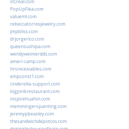
stcreal.com
PopUpFlea.com
valueml.com
rebeccatorresjewelry.com
jmpbliss.com
drjorgerico.com
queensushipa.com
wendyweimerdds.com
ameri-camp.com
hrsreceivables.com
empconst1.com
cinderella-support.com
bigpinkrestaurant.com
inspirehuahin.com
memmingerspainting.com
jeremypbeasley.com
thesandwichdepotcos.com
drgiggleshouseofpain.com