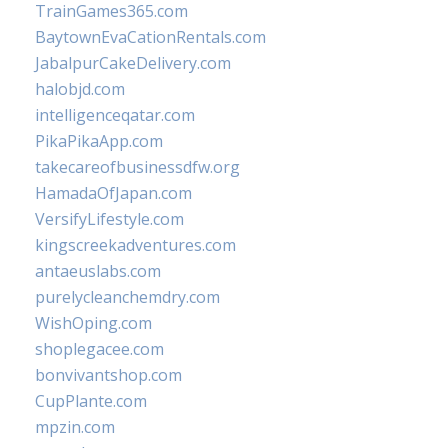
TrainGames365.com
BaytownEvaCationRentals.com
JabalpurCakeDelivery.com
halobjd.com
intelligenceqatar.com
PikaPikaApp.com
takecareofbusinessdfw.org
HamadaOfJapan.com
VersifyLifestyle.com
kingscreekadventures.com
antaeuslabs.com
purelycleanchemdry.com
WishOping.com
shoplegacee.com
bonvivantshop.com
CupPlante.com
mpzin.com