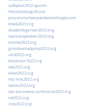
scdlqatar2022-qa.com
thecolumbiagrill.com
provisionscheeseandwineshoppe.com
khedi2023.org
akademikgeriatri2023.org
marmarapediatri2023.org
emchie2023.org
girisimselradyoloji2022.org
utcd2022.org
biosensor2022.org
ialp2022.org
klivet2022.org
ifac-hms2022.org
taoms2022.org
iias-euromena-conference2022.org
ivd2022.org
csity2022.org