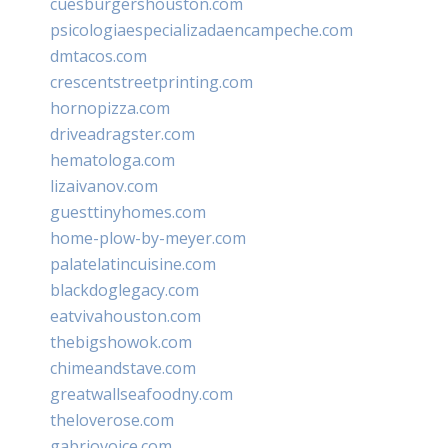
cuesburgershouston.com
psicologiaespecializadaencampeche.com
dmtacos.com
crescentstreetprinting.com
hornopizza.com
driveadragster.com
hematologa.com
lizaivanov.com
guesttinyhomes.com
home-plow-by-meyer.com
palatelatincuisine.com
blackdoglegacy.com
eatvivahouston.com
thebigshowok.com
chimeandstave.com
greatwallseafoodny.com
theloverose.com
gabriovoice.com