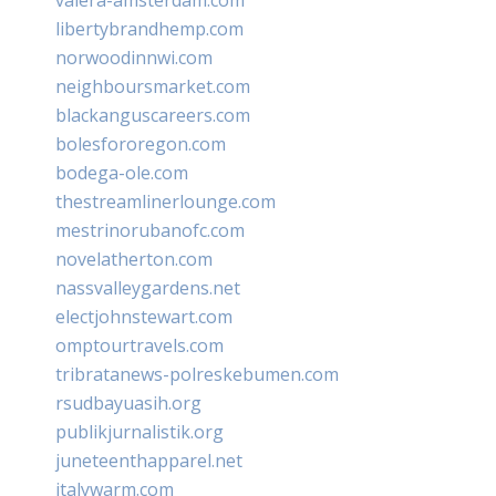
libertybrandhemp.com
norwoodinnwi.com
neighboursmarket.com
blackanguscareers.com
bolesfororegon.com
bodega-ole.com
thestreamlinerlounge.com
mestrinorubanofc.com
novelatherton.com
nassvalleygardens.net
electjohnstewart.com
omptourtravels.com
tribratanews-polreskebumen.com
rsudbayuasih.org
publikjurnalistik.org
juneteenthapparel.net
italywarm.com