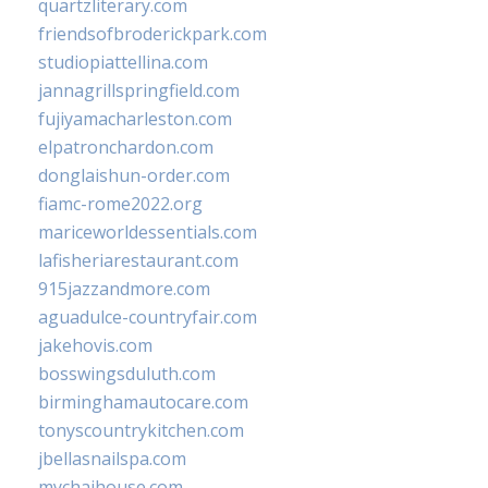
quartzliterary.com
friendsofbroderickpark.com
studiopiattellina.com
jannagrillspringfield.com
fujiyamacharleston.com
elpatronchardon.com
donglaishun-order.com
fiamc-rome2022.org
mariceworldessentials.com
lafisheriarestaurant.com
915jazzandmore.com
aguadulce-countryfair.com
jakehovis.com
bosswingsduluth.com
birminghamautocare.com
tonyscountrykitchen.com
jbellasnailspa.com
mychaihouse.com