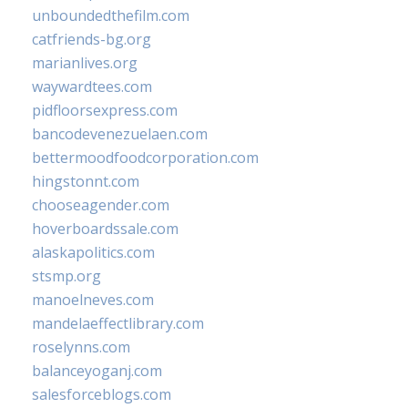
unboundedthefilm.com
catfriends-bg.org
marianlives.org
waywardtees.com
pidfloorsexpress.com
bancodevenezuelaen.com
bettermoodfoodcorporation.com
hingstonnt.com
chooseagender.com
hoverboardssale.com
alaskapolitics.com
stsmp.org
manoelneves.com
mandelaeffectlibrary.com
roselynns.com
balanceyoganj.com
salesforceblogs.com