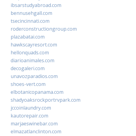
ibsarstudyabroad.com
bennusehgall.com
tsecincinnati.com
roderconstructiongroup.com
plazabatai.com
hawkscayresort.com
hellonquads.com
diarioanimales.com
decogaleri.com
unavozparadios.com
shoes-vert.com
elbotanicopanama.com
shadyoaksrockportrvpark.com
jccoinlaundry.com
kautorepair.com
marjaeswinebar.com
elmazatlanclinton.com