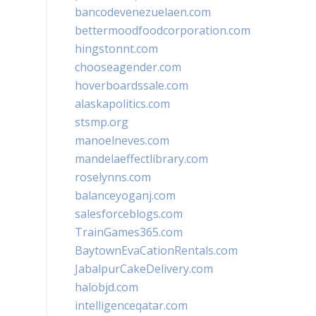
bancodevenezuelaen.com
bettermoodfoodcorporation.com
hingstonnt.com
chooseagender.com
hoverboardssale.com
alaskapolitics.com
stsmp.org
manoelneves.com
mandelaeffectlibrary.com
roselynns.com
balanceyoganj.com
salesforceblogs.com
TrainGames365.com
BaytownEvaCationRentals.com
JabalpurCakeDelivery.com
halobjd.com
intelligenceqatar.com