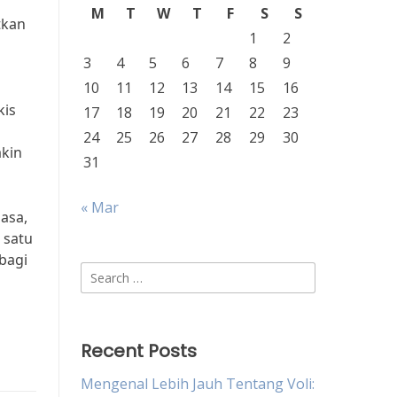
M
T
W
T
F
S
S
tkan
1
2
3
4
5
6
7
8
9
10
11
12
13
14
15
16
kis
17
18
19
20
21
22
23
24
25
26
27
28
29
30
kin
31
« Mar
asa,
 satu
bagi
Search
for:
Recent Posts
Mengenal Lebih Jauh Tentang Voli: