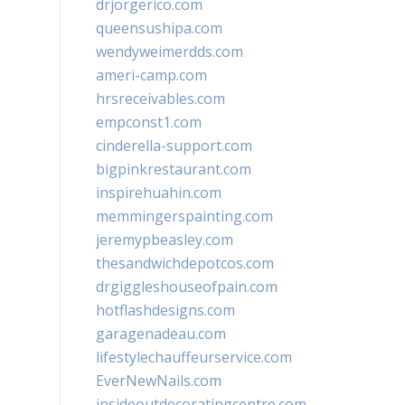
drjorgerico.com
queensushipa.com
wendyweimerdds.com
ameri-camp.com
hrsreceivables.com
empconst1.com
cinderella-support.com
bigpinkrestaurant.com
inspirehuahin.com
memmingerspainting.com
jeremypbeasley.com
thesandwichdepotcos.com
drgiggleshouseofpain.com
hotflashdesigns.com
garagenadeau.com
lifestylechauffeurservice.com
EverNewNails.com
insideoutdecoratingcentre.com