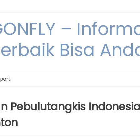
NFLY – Informa
Terbaik Bisa An
Sport
 Pebulutangkis Indonesi
nton