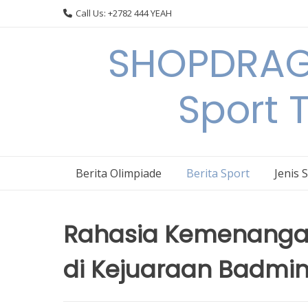
Skip
Call Us: +2782 444 YEAH
to
content
SHOPDRAGO
Sport 
Berita Olimpiade
Berita Sport
Jenis 
Rahasia Kemenangan
di Kejuaraan Badmi