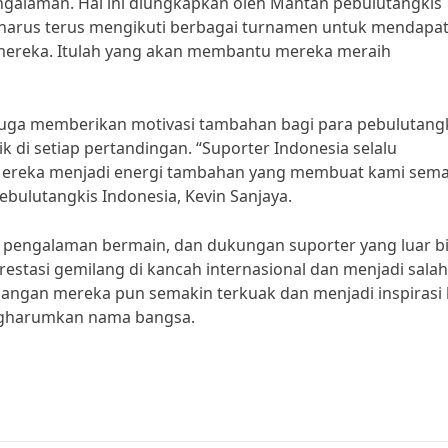
alaman. Hal ini diungkapkan oleh Mantan pebulutangkis
a harus terus mengikuti berbagai turnamen untuk mendapa
mereka. Itulah yang akan membantu mereka meraih
 juga memberikan motivasi tambahan bagi para pebulutang
 di setiap pertandingan. “Suporter Indonesia selalu
Mereka menjadi energi tambahan yang membuat kami sema
bulutangkis Indonesia, Kevin Sanjaya.
t, pengalaman bermain, dan dukungan suporter yang luar bi
estasi gemilang di kancah internasional dan menjadi salah
nangan mereka pun semakin terkuak dan menjadi inspirasi 
ngharumkan nama bangsa.