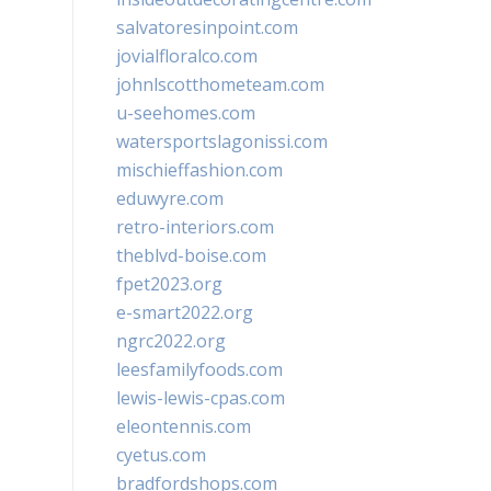
salvatoresinpoint.com
jovialfloralco.com
johnlscotthometeam.com
u-seehomes.com
watersportslagonissi.com
mischieffashion.com
eduwyre.com
retro-interiors.com
theblvd-boise.com
fpet2023.org
e-smart2022.org
ngrc2022.org
leesfamilyfoods.com
lewis-lewis-cpas.com
eleontennis.com
cyetus.com
bradfordshops.com