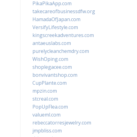
PikaPikaApp.com
takecareofbusinessdfw.org
HamadaOfJapan.com
VersifyLifestyle.com
kingscreekadventures.com
antaeuslabs.com
purelycleanchemdry.com
WishOping.com
shoplegacee.com
bonvivantshop.com
CupPlante.com
mpzin.com
stcreal.com
PopUpFlea.com
valueml.com
rebeccatorresjewelry.com
jmpbliss.com