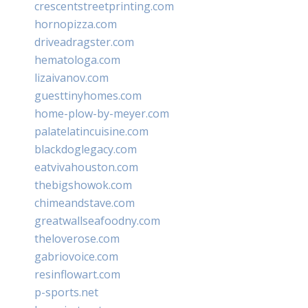
crescentstreetprinting.com
hornopizza.com
driveadragster.com
hematologa.com
lizaivanov.com
guesttinyhomes.com
home-plow-by-meyer.com
palatelatincuisine.com
blackdoglegacy.com
eatvivahouston.com
thebigshowok.com
chimeandstave.com
greatwallseafoodny.com
theloverose.com
gabriovoice.com
resinflowart.com
p-sports.net