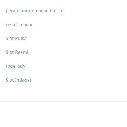
pengeluaran macau hari ini
result macau
Slot Pulsa
Slot Resmi
togel sdy
Slot Indosat