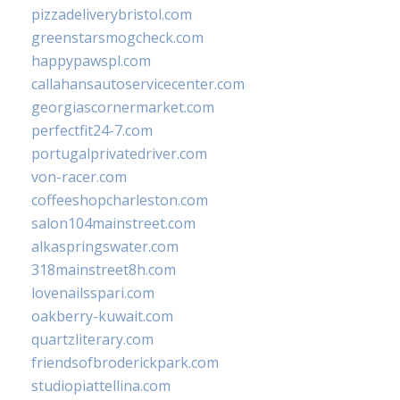
pizzadeliverybristol.com
greenstarsmogcheck.com
happypawspl.com
callahansautoservicecenter.com
georgiascornermarket.com
perfectfit24-7.com
portugalprivatedriver.com
von-racer.com
coffeeshopcharleston.com
salon104mainstreet.com
alkaspringswater.com
318mainstreet8h.com
lovenailsspari.com
oakberry-kuwait.com
quartzliterary.com
friendsofbroderickpark.com
studiopiattellina.com