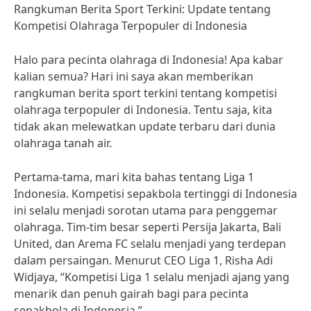
Rangkuman Berita Sport Terkini: Update tentang
Kompetisi Olahraga Terpopuler di Indonesia
Halo para pecinta olahraga di Indonesia! Apa kabar
kalian semua? Hari ini saya akan memberikan
rangkuman berita sport terkini tentang kompetisi
olahraga terpopuler di Indonesia. Tentu saja, kita
tidak akan melewatkan update terbaru dari dunia
olahraga tanah air.
Pertama-tama, mari kita bahas tentang Liga 1
Indonesia. Kompetisi sepakbola tertinggi di Indonesia
ini selalu menjadi sorotan utama para penggemar
olahraga. Tim-tim besar seperti Persija Jakarta, Bali
United, dan Arema FC selalu menjadi yang terdepan
dalam persaingan. Menurut CEO Liga 1, Risha Adi
Widjaya, “Kompetisi Liga 1 selalu menjadi ajang yang
menarik dan penuh gairah bagi para pecinta
sepakbola di Indonesia.”