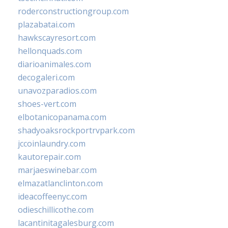
roderconstructiongroup.com
plazabatai.com
hawkscayresort.com
hellonquads.com
diarioanimales.com
decogaleri.com
unavozparadios.com
shoes-vert.com
elbotanicopanama.com
shadyoaksrockportrvpark.com
jccoinlaundry.com
kautorepair.com
marjaeswinebar.com
elmazatlanclinton.com
ideacoffeenyc.com
odieschillicothe.com
lacantinitagalesburg.com