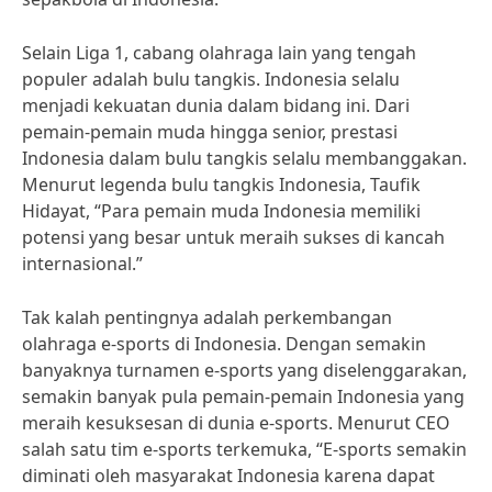
Selain Liga 1, cabang olahraga lain yang tengah
populer adalah bulu tangkis. Indonesia selalu
menjadi kekuatan dunia dalam bidang ini. Dari
pemain-pemain muda hingga senior, prestasi
Indonesia dalam bulu tangkis selalu membanggakan.
Menurut legenda bulu tangkis Indonesia, Taufik
Hidayat, “Para pemain muda Indonesia memiliki
potensi yang besar untuk meraih sukses di kancah
internasional.”
Tak kalah pentingnya adalah perkembangan
olahraga e-sports di Indonesia. Dengan semakin
banyaknya turnamen e-sports yang diselenggarakan,
semakin banyak pula pemain-pemain Indonesia yang
meraih kesuksesan di dunia e-sports. Menurut CEO
salah satu tim e-sports terkemuka, “E-sports semakin
diminati oleh masyarakat Indonesia karena dapat