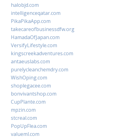
halobjd.com
intelligenceqatar.com
PikaPikaApp.com
takecareofbusinessdfw.org
HamadaOfJapan.com
VersifyLifestyle.com
kingscreekadventures.com
antaeuslabs.com
purelycleanchemdry.com
WishOping.com
shoplegacee.com
bonvivantshop.com
CupPlante.com
mpzin.com
stcreal.com
PopUpFlea.com
valueml.com