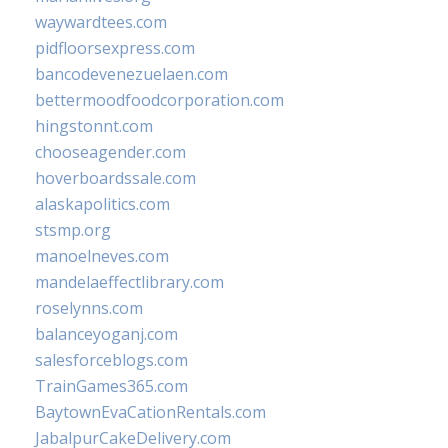
waywardtees.com
pidfloorsexpress.com
bancodevenezuelaen.com
bettermoodfoodcorporation.com
hingstonnt.com
chooseagender.com
hoverboardssale.com
alaskapolitics.com
stsmp.org
manoelneves.com
mandelaeffectlibrary.com
roselynns.com
balanceyoganj.com
salesforceblogs.com
TrainGames365.com
BaytownEvaCationRentals.com
JabalpurCakeDelivery.com