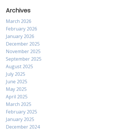
Archives
March 2026
February 2026
January 2026
December 2025
November 2025
September 2025
August 2025
July 2025
June 2025
May 2025
April 2025
March 2025
February 2025
January 2025
December 2024