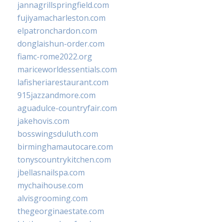
jannagrillspringfield.com
fujiyamacharleston.com
elpatronchardon.com
donglaishun-order.com
fiamc-rome2022.org
mariceworldessentials.com
lafisheriarestaurant.com
915jazzandmore.com
aguadulce-countryfair.com
jakehovis.com
bosswingsduluth.com
birminghamautocare.com
tonyscountrykitchen.com
jbellasnailspa.com
mychaihouse.com
alvisgrooming.com
thegeorginaestate.com