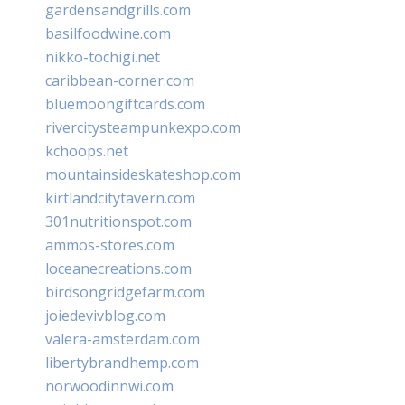
gardensandgrills.com
basilfoodwine.com
nikko-tochigi.net
caribbean-corner.com
bluemoongiftcards.com
rivercitysteampunkexpo.com
kchoops.net
mountainsideskateshop.com
kirtlandcitytavern.com
301nutritionspot.com
ammos-stores.com
loceanecreations.com
birdsongridgefarm.com
joiedevivblog.com
valera-amsterdam.com
libertybrandhemp.com
norwoodinnwi.com