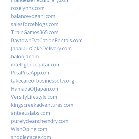
mandelaeffectlibrary.com
roselynns.com
balanceyoganj.com
salesforceblogs.com
TrainGames365.com
BaytownEvaCationRentals.com
JabalpurCakeDelivery.com
halobjd.com
intelligenceqatar.com
PikaPikaApp.com
takecareofbusinessdfw.org
HamadaOfJapan.com
VersifyLifestyle.com
kingscreekadventures.com
antaeuslabs.com
purelycleanchemdry.com
WishOping.com
shoplegacee.com