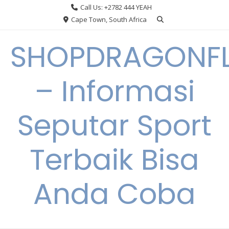
Skip
Call Us: +2782 444 YEAH
to
Cape Town, South Africa
content
SHOPDRAGONF
– Informasi
Seputar Sport
Terbaik Bisa
Anda Coba