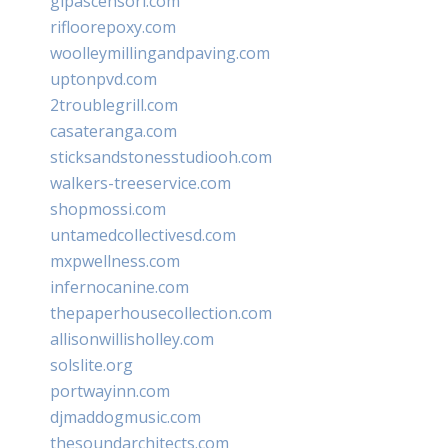
glpascensori.com
rifloorepoxy.com
woolleymillingandpaving.com
uptonpvd.com
2troublegrill.com
casateranga.com
sticksandstonesstudiooh.com
walkers-treeservice.com
shopmossi.com
untamedcollectivesd.com
mxpwellness.com
infernocanine.com
thepaperhousecollection.com
allisonwillisholley.com
solslite.org
portwayinn.com
djmaddogmusic.com
thesoundarchitects.com