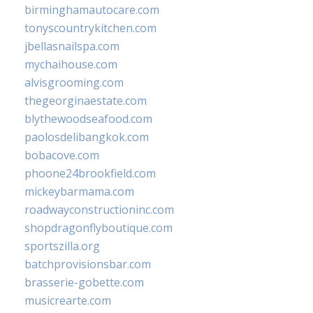
birminghamautocare.com
tonyscountrykitchen.com
jbellasnailspa.com
mychaihouse.com
alvisgrooming.com
thegeorginaestate.com
blythewoodseafood.com
paolosdelibangkok.com
bobacove.com
phoone24brookfield.com
mickeybarmama.com
roadwayconstructioninc.com
shopdragonflyboutique.com
sportszilla.org
batchprovisionsbar.com
brasserie-gobette.com
musicrearte.com