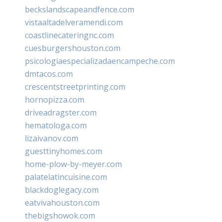
beckslandscapeandfence.com
vistaaltadelveramendi.com
coastlinecateringnc.com
cuesburgershouston.com
psicologiaespecializadaencampeche.com
dmtacos.com
crescentstreetprinting.com
hornopizza.com
driveadragster.com
hematologa.com
lizaivanov.com
guesttinyhomes.com
home-plow-by-meyer.com
palatelatincuisine.com
blackdoglegacy.com
eatvivahouston.com
thebigshowok.com