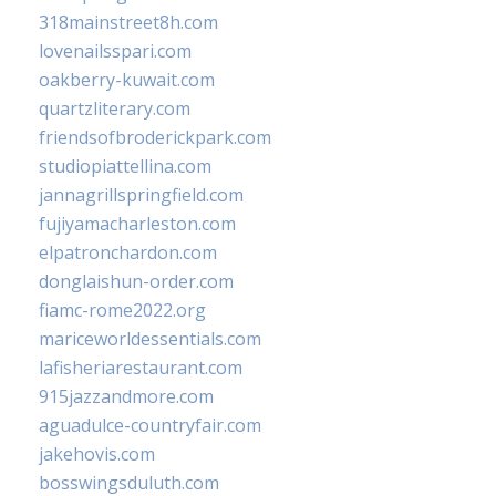
318mainstreet8h.com
lovenailsspari.com
oakberry-kuwait.com
quartzliterary.com
friendsofbroderickpark.com
studiopiattellina.com
jannagrillspringfield.com
fujiyamacharleston.com
elpatronchardon.com
donglaishun-order.com
fiamc-rome2022.org
mariceworldessentials.com
lafisheriarestaurant.com
915jazzandmore.com
aguadulce-countryfair.com
jakehovis.com
bosswingsduluth.com