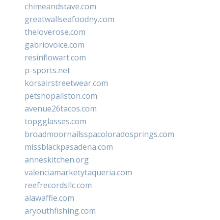
chimeandstave.com
greatwallseafoodny.com
theloverose.com
gabriovoice.com
resinflowart.com
p-sports.net
korsairstreetwear.com
petshopallston.com
avenue26tacos.com
topgglasses.com
broadmoornailsspacoloradosprings.com
missblackpasadena.com
anneskitchen.org
valenciamarketytaqueria.com
reefrecordsllc.com
alawaffle.com
aryouthfishing.com