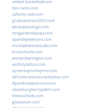
united-basketball.com
tios-tacos.com
cafecito-satx.com
graduacionviu2023.com
pecanjackstogo.com
zengardendayspa.com
sparklejewelryinc.com
ironcladtattoostudio.com
bruinshome.com
annascleaningsvc.com
wolfcitytattoo.com
oysterbayturkeytrot.com
lafronterarestauranteybar.com
lilyandrosetearoom.com
olivesburgberrypatch.com
theslushkids.com
giobastian.com