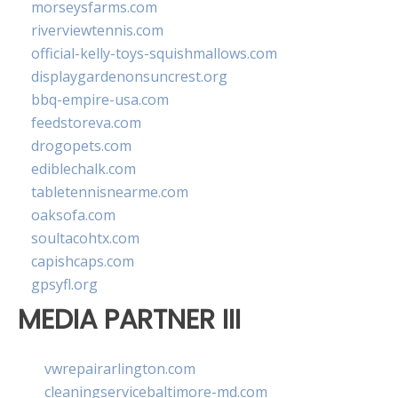
morseysfarms.com
riverviewtennis.com
official-kelly-toys-squishmallows.com
displaygardenonsuncrest.org
bbq-empire-usa.com
feedstoreva.com
drogopets.com
ediblechalk.com
tabletennisnearme.com
oaksofa.com
soultacohtx.com
capishcaps.com
gpsyfl.org
MEDIA PARTNER III
vwrepairarlington.com
cleaningservicebaltimore-md.com