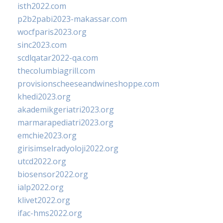
isth2022.com
p2b2pabi2023-makassar.com
wocfparis2023.org
sinc2023.com
scdlqatar2022-qa.com
thecolumbiagrill.com
provisionscheeseandwineshoppe.com
khedi2023.org
akademikgeriatri2023.org
marmarapediatri2023.org
emchie2023.org
girisimselradyoloji2022.org
utcd2022.org
biosensor2022.org
ialp2022.org
klivet2022.org
ifac-hms2022.org