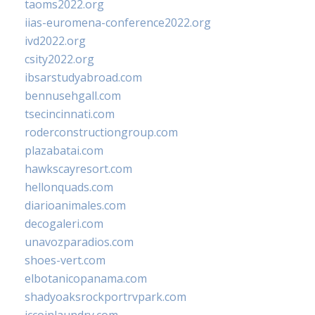
taoms2022.org
iias-euromena-conference2022.org
ivd2022.org
csity2022.org
ibsarstudyabroad.com
bennusehgall.com
tsecincinnati.com
roderconstructiongroup.com
plazabatai.com
hawkscayresort.com
hellonquads.com
diarioanimales.com
decogaleri.com
unavozparadios.com
shoes-vert.com
elbotanicopanama.com
shadyoaksrockportrvpark.com