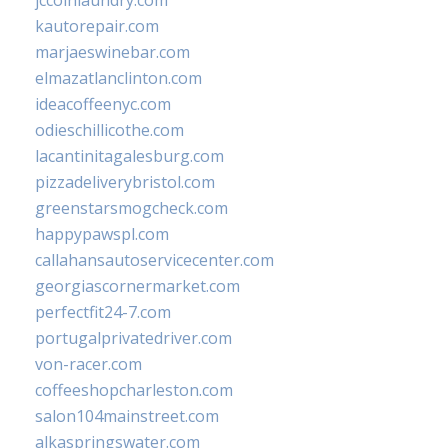
jccoinlaundry.com
kautorepair.com
marjaeswinebar.com
elmazatlanclinton.com
ideacoffeenyc.com
odieschillicothe.com
lacantinitagalesburg.com
pizzadeliverybristol.com
greenstarsmogcheck.com
happypawspl.com
callahansautoservicecenter.com
georgiascornermarket.com
perfectfit24-7.com
portugalprivatedriver.com
von-racer.com
coffeeshopcharleston.com
salon104mainstreet.com
alkaspringswater.com