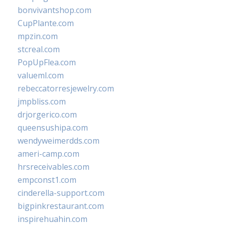
bonvivantshop.com
CupPlante.com
mpzin.com
stcreal.com
PopUpFlea.com
valueml.com
rebeccatorresjewelry.com
jmpbliss.com
drjorgerico.com
queensushipa.com
wendyweimerdds.com
ameri-camp.com
hrsreceivables.com
empconst1.com
cinderella-support.com
bigpinkrestaurant.com
inspirehuahin.com