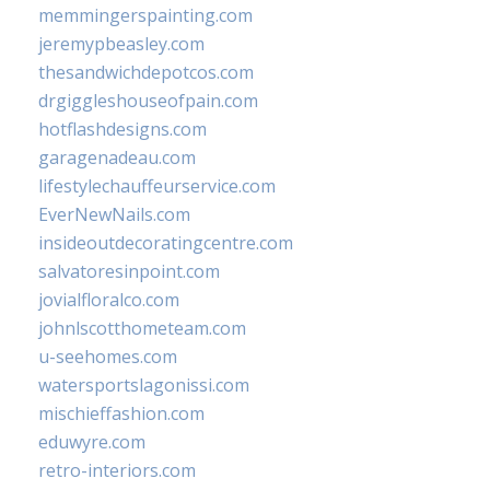
memmingerspainting.com
jeremypbeasley.com
thesandwichdepotcos.com
drgiggleshouseofpain.com
hotflashdesigns.com
garagenadeau.com
lifestylechauffeurservice.com
EverNewNails.com
insideoutdecoratingcentre.com
salvatoresinpoint.com
jovialfloralco.com
johnlscotthometeam.com
u-seehomes.com
watersportslagonissi.com
mischieffashion.com
eduwyre.com
retro-interiors.com