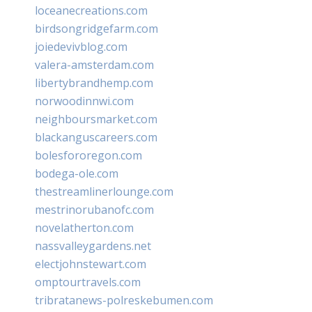
loceanecreations.com
birdsongridgefarm.com
joiedevivblog.com
valera-amsterdam.com
libertybrandhemp.com
norwoodinnwi.com
neighboursmarket.com
blackanguscareers.com
bolesfororegon.com
bodega-ole.com
thestreamlinerlounge.com
mestrinorubanofc.com
novelatherton.com
nassvalleygardens.net
electjohnstewart.com
omptourtravels.com
tribratanews-polreskebumen.com