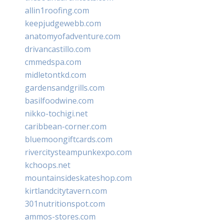
allin1roofing.com
keepjudgewebb.com
anatomyofadventure.com
drivancastillo.com
cmmedspa.com
midletontkd.com
gardensandgrills.com
basilfoodwine.com
nikko-tochigi.net
caribbean-corner.com
bluemoongiftcards.com
rivercitysteampunkexpo.com
kchoops.net
mountainsideskateshop.com
kirtlandcitytavern.com
301nutritionspot.com
ammos-stores.com