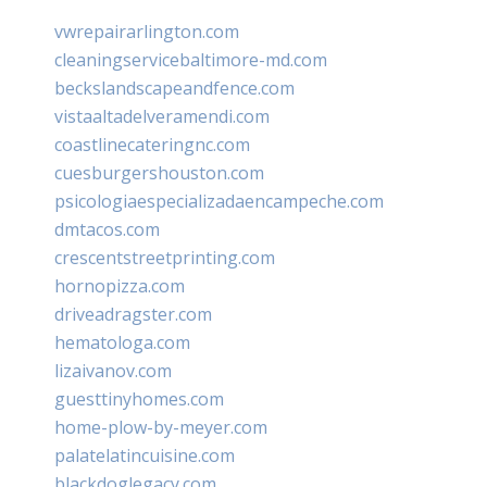
vwrepairarlington.com
cleaningservicebaltimore-md.com
beckslandscapeandfence.com
vistaaltadelveramendi.com
coastlinecateringnc.com
cuesburgershouston.com
psicologiaespecializadaencampeche.com
dmtacos.com
crescentstreetprinting.com
hornopizza.com
driveadragster.com
hematologa.com
lizaivanov.com
guesttinyhomes.com
home-plow-by-meyer.com
palatelatincuisine.com
blackdoglegacy.com