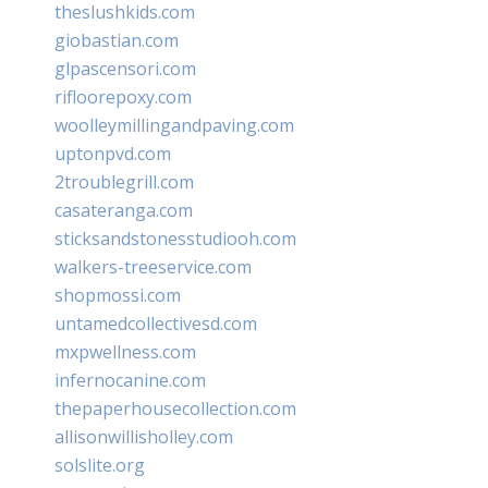
theslushkids.com
giobastian.com
glpascensori.com
rifloorepoxy.com
woolleymillingandpaving.com
uptonpvd.com
2troublegrill.com
casateranga.com
sticksandstonesstudiooh.com
walkers-treeservice.com
shopmossi.com
untamedcollectivesd.com
mxpwellness.com
infernocanine.com
thepaperhousecollection.com
allisonwillisholley.com
solslite.org