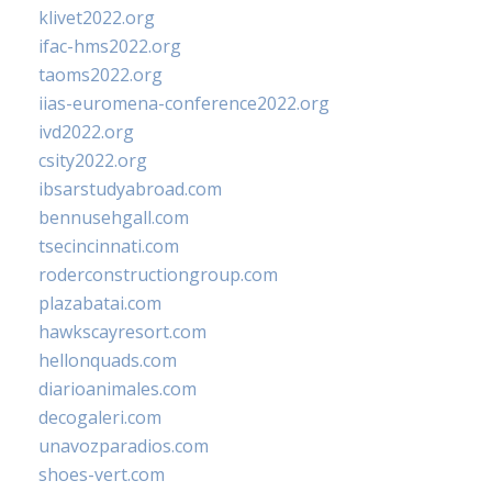
klivet2022.org
ifac-hms2022.org
taoms2022.org
iias-euromena-conference2022.org
ivd2022.org
csity2022.org
ibsarstudyabroad.com
bennusehgall.com
tsecincinnati.com
roderconstructiongroup.com
plazabatai.com
hawkscayresort.com
hellonquads.com
diarioanimales.com
decogaleri.com
unavozparadios.com
shoes-vert.com