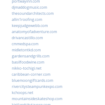
portwayinn.com
djmaddogmusic.com
thesoundarchitects.com
allin1roofing.com
keepjudgewebb.com
anatomyofadventure.com
drivancastillo.com
cmmedspa.com
midletontkd.com
gardensandgrills.com
basilfoodwine.com
nikko-tochigi.net
caribbean-corner.com
bluemoongiftcards.com
rivercitysteampunkexpo.com
kchoops.net
mountainsideskateshop.com
kirtlandcitytavern.com