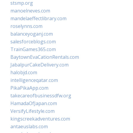
stsmp.org
manoelneves.com
mandelaeffectlibrary.com
roselynns.com
balanceyoganj.com
salesforceblogs.com
TrainGames365.com
BaytownEvaCationRentals.com
JabalpurCakeDelivery.com
halobjd.com
intelligenceqatar.com
PikaPikaApp.com
takecareofbusinessdfw.org
HamadaOfJapan.com
VersifyLifestyle.com
kingscreekadventures.com
antaeuslabs.com