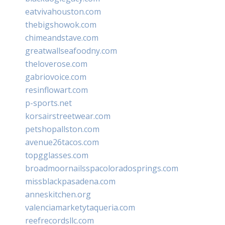
eatvivahouston.com
thebigshowok.com
chimeandstave.com
greatwallseafoodny.com
theloverose.com
gabriovoice.com
resinflowart.com
p-sports.net
korsairstreetwear.com
petshopallston.com
avenue26tacos.com
topgglasses.com
broadmoornailsspacoloradosprings.com
missblackpasadena.com
anneskitchen.org
valenciamarketytaqueria.com
reefrecordsllc.com