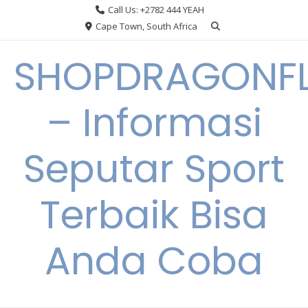
Skip
Call Us: +2782 444 YEAH
to
Cape Town, South Africa
content
SHOPDRAGONF
– Informasi
Seputar Sport
Terbaik Bisa
Anda Coba