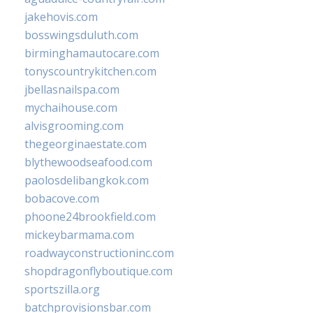
jakehovis.com
bosswingsduluth.com
birminghamautocare.com
tonyscountrykitchen.com
jbellasnailspa.com
mychaihouse.com
alvisgrooming.com
thegeorginaestate.com
blythewoodseafood.com
paolosdelibangkok.com
bobacove.com
phoone24brookfield.com
mickeybarmama.com
roadwayconstructioninc.com
shopdragonflyboutique.com
sportszilla.org
batchprovisionsbar.com