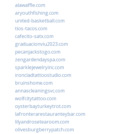
alawaffle.com
aryouthfishing.com
united-basketball.com
tios-tacos.com
cafecito-satx.com
graduacionviu2023.com
pecanjackstogo.com
zengardendayspa.com
sparklejewelryinc.com
ironcladtattoostudio.com
bruinshome.com
annascleaningsvc.com
wolfcitytattoo.com
oysterbayturkeytrot.com
lafronterarestauranteybar.com
lilyandrosetearoom.com
olivesburgberrypatch.com