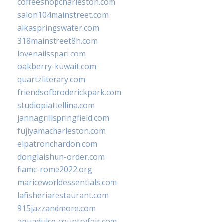
coffeeshopcharleston.com
salon104mainstreet.com
alkaspringswater.com
318mainstreet8h.com
lovenailsspari.com
oakberry-kuwait.com
quartzliterary.com
friendsofbroderickpark.com
studiopiattellina.com
jannagrillspringfield.com
fujiyamacharleston.com
elpatronchardon.com
donglaishun-order.com
fiamc-rome2022.org
mariceworldessentials.com
lafisheriarestaurant.com
915jazzandmore.com
aguadulce-countryfair.com