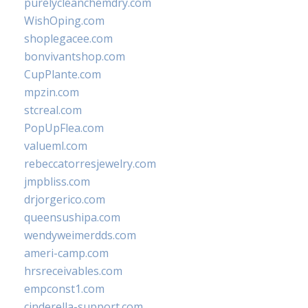
purelycleanchemdry.com
WishOping.com
shoplegacee.com
bonvivantshop.com
CupPlante.com
mpzin.com
stcreal.com
PopUpFlea.com
valueml.com
rebeccatorresjewelry.com
jmpbliss.com
drjorgerico.com
queensushipa.com
wendyweimerdds.com
ameri-camp.com
hrsreceivables.com
empconst1.com
cinderella-support.com