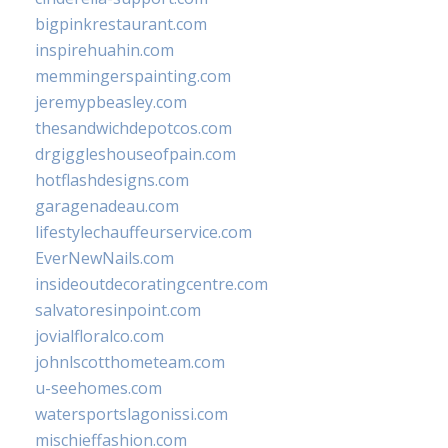
bigpinkrestaurant.com
inspirehuahin.com
memmingerspainting.com
jeremypbeasley.com
thesandwichdepotcos.com
drgiggleshouseofpain.com
hotflashdesigns.com
garagenadeau.com
lifestylechauffeurservice.com
EverNewNails.com
insideoutdecoratingcentre.com
salvatoresinpoint.com
jovialfloralco.com
johnlscotthometeam.com
u-seehomes.com
watersportslagonissi.com
mischieffashion.com