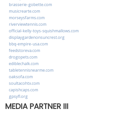
brasserie-gobette.com
musicrearte.com
morseysfarms.com
riverviewtennis.com
official-kelly-toys-squishmallows.com
displaygardenonsuncrest.org
bbq-empire-usa.com
feedstoreva.com
drogopets.com
ediblechalk.com
tabletennisnearme.com
oaksofa.com
soultacohtx.com
capishcaps.com
gpsyfl.org
MEDIA PARTNER III