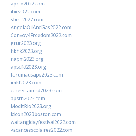
aprce2022.com
ibie2022.com
sbcc-2022.com
AngolaOilAndGas2022.com
Convoy4Freedom2022.com
grur2023.org
hkhk2023.org
napm2023.org
apsdfd2023.org
forumausape2023.com
imkl2023.com
careerfaircsd2023.com
apsth2023.com
MedItRio2023.org
lcicon2023boston.com
waitangidayfestival2022.com
vacancesscolaires2022.com