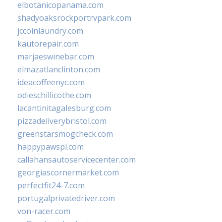
elbotanicopanama.com
shadyoaksrockportrvpark.com
jccoinlaundry.com
kautorepair.com
marjaeswinebar.com
elmazatlanclinton.com
ideacoffeenyc.com
odieschillicothe.com
lacantinitagalesburg.com
pizzadeliverybristol.com
greenstarsmogcheck.com
happypawspl.com
callahansautoservicecenter.com
georgiascornermarket.com
perfectfit24-7.com
portugalprivatedriver.com
von-racer.com