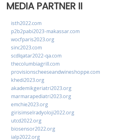
MEDIA PARTNER II
isth2022.com
p2b2pabi2023-makassar.com
wocfparis2023.org
sinc2023.com
scdlqatar2022-qa.com
thecolumbiagrill.com
provisionscheeseandwineshoppe.com
khedi2023.org
akademikgeriatri2023.org
marmarapediatri2023.org
emchie2023.org
girisimselradyoloji2022.org
utcd2022.org
biosensor2022.org
ialp2022.org