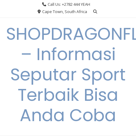
Skip
Call Us: +2782 444 YEAH
to
Cape Town, South Africa
content
SHOPDRAGONF
– Informasi
Seputar Sport
Terbaik Bisa
Anda Coba