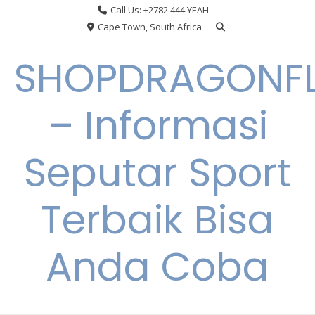
Skip
Call Us: +2782 444 YEAH
to
Cape Town, South Africa
content
SHOPDRAGONF
– Informasi
Seputar Sport
Terbaik Bisa
Anda Coba