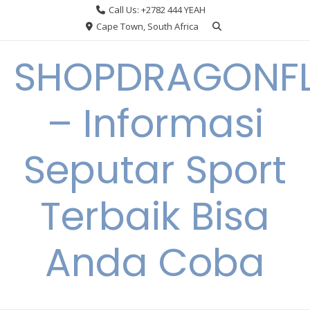
Skip
Call Us: +2782 444 YEAH
to
Cape Town, South Africa
content
SHOPDRAGONF
– Informasi
Seputar Sport
Terbaik Bisa
Anda Coba