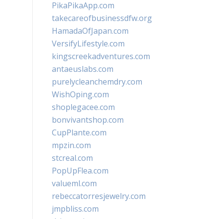
PikaPikaApp.com
takecareofbusinessdfw.org
HamadaOfJapan.com
VersifyLifestyle.com
kingscreekadventures.com
antaeuslabs.com
purelycleanchemdry.com
WishOping.com
shoplegacee.com
bonvivantshop.com
CupPlante.com
mpzin.com
stcreal.com
PopUpFlea.com
valueml.com
rebeccatorresjewelry.com
jmpbliss.com