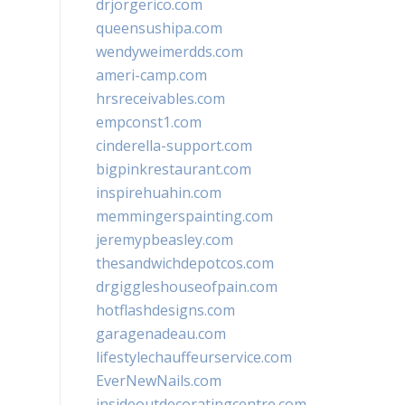
drjorgerico.com
queensushipa.com
wendyweimerdds.com
ameri-camp.com
hrsreceivables.com
empconst1.com
cinderella-support.com
bigpinkrestaurant.com
inspirehuahin.com
memmingerspainting.com
jeremypbeasley.com
thesandwichdepotcos.com
drgiggleshouseofpain.com
hotflashdesigns.com
garagenadeau.com
lifestylechauffeurservice.com
EverNewNails.com
insideoutdecoratingcentre.com