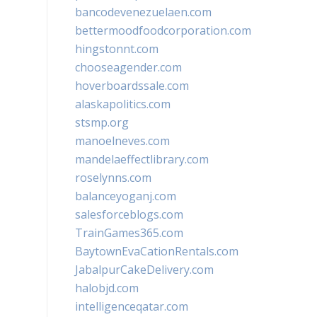
bancodevenezuelaen.com
bettermoodfoodcorporation.com
hingstonnt.com
chooseagender.com
hoverboardssale.com
alaskapolitics.com
stsmp.org
manoelneves.com
mandelaeffectlibrary.com
roselynns.com
balanceyoganj.com
salesforceblogs.com
TrainGames365.com
BaytownEvaCationRentals.com
JabalpurCakeDelivery.com
halobjd.com
intelligenceqatar.com