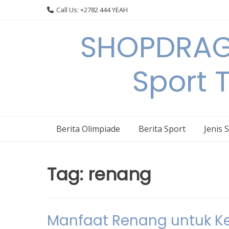
Skip
Call Us: +2782 444 YEAH
to
content
SHOPDRAGO
Sport 
Berita Olimpiade
Berita Sport
Jenis 
Tag:
renang
Manfaat Renang untuk K