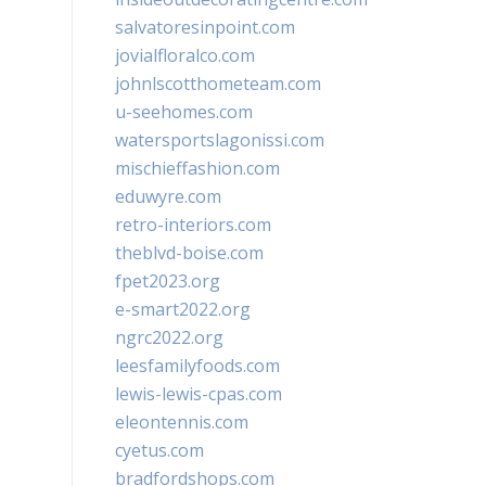
salvatoresinpoint.com
jovialfloralco.com
johnlscotthometeam.com
u-seehomes.com
watersportslagonissi.com
mischieffashion.com
eduwyre.com
retro-interiors.com
theblvd-boise.com
fpet2023.org
e-smart2022.org
ngrc2022.org
leesfamilyfoods.com
lewis-lewis-cpas.com
eleontennis.com
cyetus.com
bradfordshops.com