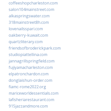
coffeeshopcharleston.com
salon104mainstreet.com
alkaspringswater.com
318mainstreet8h.com
lovenailsspari.com
oakberry-kuwait.com
quartzliterary.com
friendsofbroderickpark.com
studiopiattellina.com
jannagrillspringfield.com
fujiyamacharleston.com
elpatronchardon.com
donglaishun-order.com
fiamc-rome2022.org
mariceworldessentials.com
lafisheriarestaurant.com
915jazzandmore.com