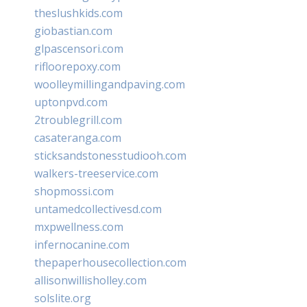
theslushkids.com
giobastian.com
glpascensori.com
rifloorepoxy.com
woolleymillingandpaving.com
uptonpvd.com
2troublegrill.com
casateranga.com
sticksandstonesstudiooh.com
walkers-treeservice.com
shopmossi.com
untamedcollectivesd.com
mxpwellness.com
infernocanine.com
thepaperhousecollection.com
allisonwillisholley.com
solslite.org