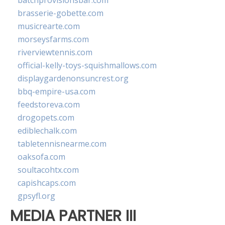
batchprovisionsbar.com
brasserie-gobette.com
musicrearte.com
morseysfarms.com
riverviewtennis.com
official-kelly-toys-squishmallows.com
displaygardenonsuncrest.org
bbq-empire-usa.com
feedstoreva.com
drogopets.com
ediblechalk.com
tabletennisnearme.com
oaksofa.com
soultacohtx.com
capishcaps.com
gpsyfl.org
MEDIA PARTNER III