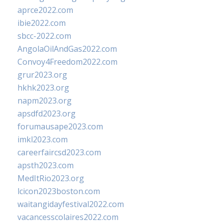
aprce2022.com
ibie2022.com
sbcc-2022.com
AngolaOilAndGas2022.com
Convoy4Freedom2022.com
grur2023.org
hkhk2023.org
napm2023.org
apsdfd2023.org
forumausape2023.com
imkl2023.com
careerfaircsd2023.com
apsth2023.com
MedItRio2023.org
lcicon2023boston.com
waitangidayfestival2022.com
vacancesscolaires2022.com