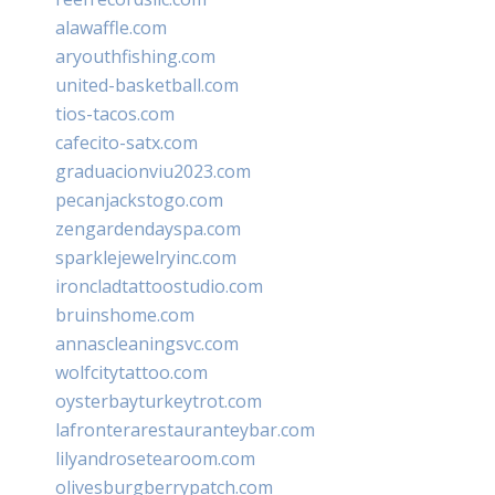
alawaffle.com
aryouthfishing.com
united-basketball.com
tios-tacos.com
cafecito-satx.com
graduacionviu2023.com
pecanjackstogo.com
zengardendayspa.com
sparklejewelryinc.com
ironcladtattoostudio.com
bruinshome.com
annascleaningsvc.com
wolfcitytattoo.com
oysterbayturkeytrot.com
lafronterarestauranteybar.com
lilyandrosetearoom.com
olivesburgberrypatch.com