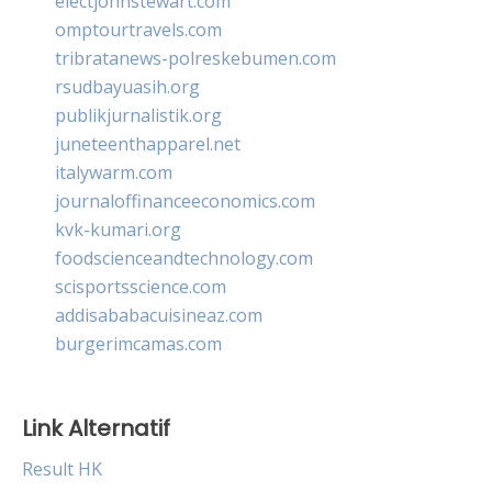
electjohnstewart.com
omptourtravels.com
tribratanews-polreskebumen.com
rsudbayuasih.org
publikjurnalistik.org
juneteenthapparel.net
italywarm.com
journaloffinanceeconomics.com
kvk-kumari.org
foodscienceandtechnology.com
scisportsscience.com
addisababacuisineaz.com
burgerimcamas.com
Link Alternatif
Result HK