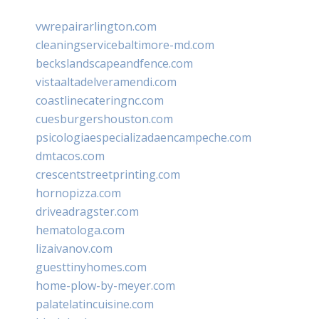
vwrepairarlington.com
cleaningservicebaltimore-md.com
beckslandscapeandfence.com
vistaaltadelveramendi.com
coastlinecateringnc.com
cuesburgershouston.com
psicologiaespecializadaencampeche.com
dmtacos.com
crescentstreetprinting.com
hornopizza.com
driveadragster.com
hematologa.com
lizaivanov.com
guesttinyhomes.com
home-plow-by-meyer.com
palatelatincuisine.com