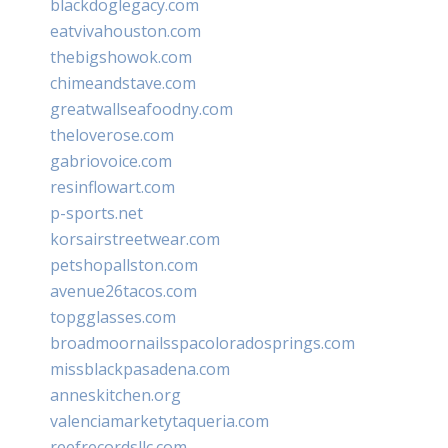
blackdoglegacy.com
eatvivahouston.com
thebigshowok.com
chimeandstave.com
greatwallseafoodny.com
theloverose.com
gabriovoice.com
resinflowart.com
p-sports.net
korsairstreetwear.com
petshopallston.com
avenue26tacos.com
topgglasses.com
broadmoornailsspacoloradosprings.com
missblackpasadena.com
anneskitchen.org
valenciamarketytaqueria.com
reefrecordsllc.com