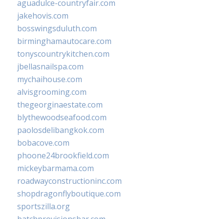
aguadulce-countryfair.com
jakehovis.com
bosswingsduluth.com
birminghamautocare.com
tonyscountrykitchen.com
jbellasnailspa.com
mychaihouse.com
alvisgrooming.com
thegeorginaestate.com
blythewoodseafood.com
paolosdelibangkok.com
bobacove.com
phoone24brookfield.com
mickeybarmama.com
roadwayconstructioninc.com
shopdragonflyboutique.com
sportszilla.org