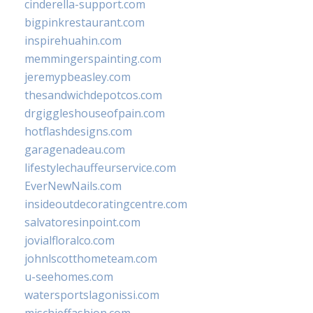
cinderella-support.com
bigpinkrestaurant.com
inspirehuahin.com
memmingerspainting.com
jeremypbeasley.com
thesandwichdepotcos.com
drgiggleshouseofpain.com
hotflashdesigns.com
garagenadeau.com
lifestylechauffeurservice.com
EverNewNails.com
insideoutdecoratingcentre.com
salvatoresinpoint.com
jovialfloralco.com
johnlscotthometeam.com
u-seehomes.com
watersportslagonissi.com