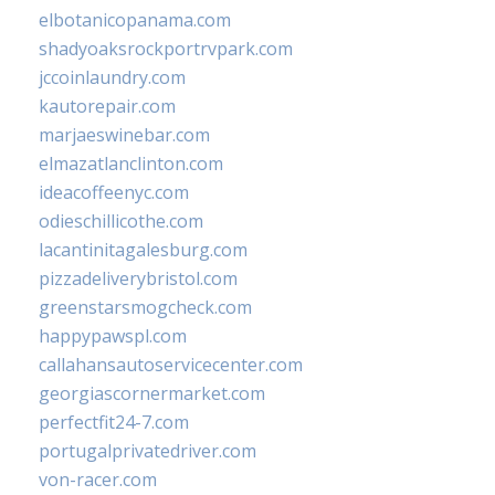
elbotanicopanama.com
shadyoaksrockportrvpark.com
jccoinlaundry.com
kautorepair.com
marjaeswinebar.com
elmazatlanclinton.com
ideacoffeenyc.com
odieschillicothe.com
lacantinitagalesburg.com
pizzadeliverybristol.com
greenstarsmogcheck.com
happypawspl.com
callahansautoservicecenter.com
georgiascornermarket.com
perfectfit24-7.com
portugalprivatedriver.com
von-racer.com