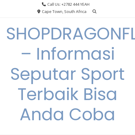
Skip
Call Us: +2782 444 YEAH
to
Cape Town, South Africa
content
SHOPDRAGONF
– Informasi
Seputar Sport
Terbaik Bisa
Anda Coba