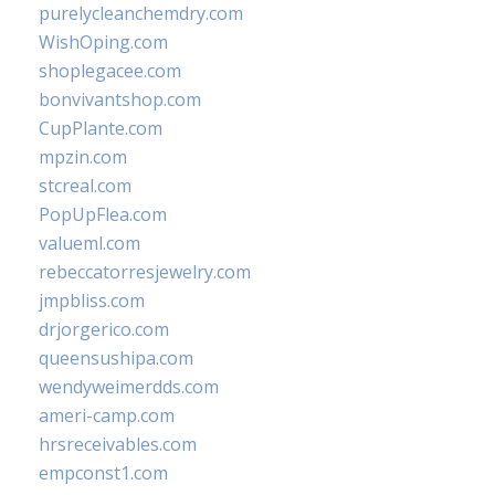
purelycleanchemdry.com
WishOping.com
shoplegacee.com
bonvivantshop.com
CupPlante.com
mpzin.com
stcreal.com
PopUpFlea.com
valueml.com
rebeccatorresjewelry.com
jmpbliss.com
drjorgerico.com
queensushipa.com
wendyweimerdds.com
ameri-camp.com
hrsreceivables.com
empconst1.com