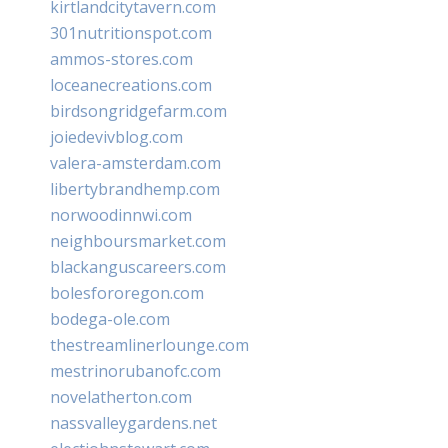
kirtlandcitytavern.com
301nutritionspot.com
ammos-stores.com
loceanecreations.com
birdsongridgefarm.com
joiedevivblog.com
valera-amsterdam.com
libertybrandhemp.com
norwoodinnwi.com
neighboursmarket.com
blackanguscareers.com
bolesfororegon.com
bodega-ole.com
thestreamlinerlounge.com
mestrinorubanofc.com
novelatherton.com
nassvalleygardens.net