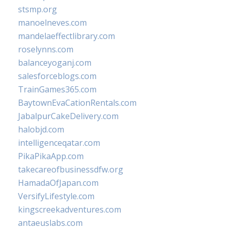
stsmp.org
manoelneves.com
mandelaeffectlibrary.com
roselynns.com
balanceyoganj.com
salesforceblogs.com
TrainGames365.com
BaytownEvaCationRentals.com
JabalpurCakeDelivery.com
halobjd.com
intelligenceqatar.com
PikaPikaApp.com
takecareofbusinessdfw.org
HamadaOfJapan.com
VersifyLifestyle.com
kingscreekadventures.com
antaeuslabs.com