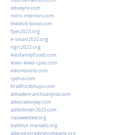
mischieffashion.com
eduwyre.com
retro-interiors.com
theblvd-boise.com
fpet2023.org
e-smart2022.org
ngrc2022.org
leesfamilyfoods.com
lewis-lewis-cpas.com
eleontennis.com
cyetus.com
bradfordshops.com
almadenranchsanjose.com
advocatevijay.com
adlibilimler2023.com
naswwebed.org
balithut-manado.org
alteregotradingcompany.org