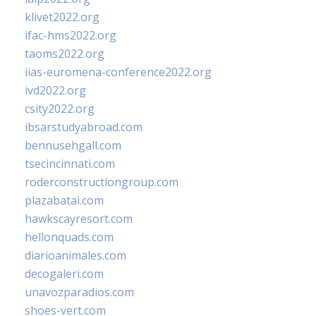
klivet2022.org
ifac-hms2022.org
taoms2022.org
iias-euromena-conference2022.org
ivd2022.org
csity2022.org
ibsarstudyabroad.com
bennusehgall.com
tsecincinnati.com
roderconstructiongroup.com
plazabatai.com
hawkscayresort.com
hellonquads.com
diarioanimales.com
decogaleri.com
unavozparadios.com
shoes-vert.com