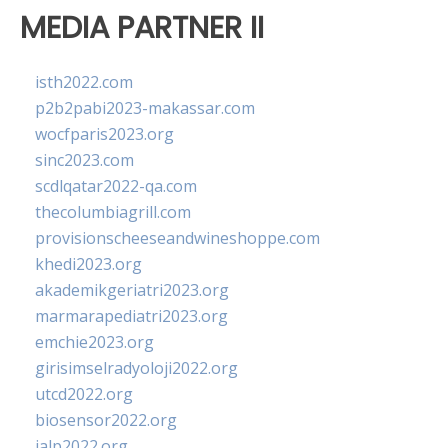
MEDIA PARTNER II
isth2022.com
p2b2pabi2023-makassar.com
wocfparis2023.org
sinc2023.com
scdlqatar2022-qa.com
thecolumbiagrill.com
provisionscheeseandwineshoppe.com
khedi2023.org
akademikgeriatri2023.org
marmarapediatri2023.org
emchie2023.org
girisimselradyoloji2022.org
utcd2022.org
biosensor2022.org
ialp2022.org