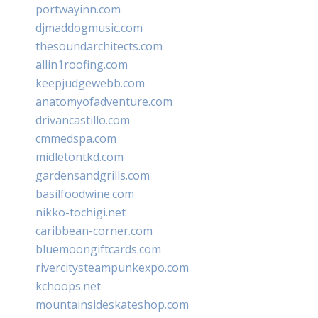
portwayinn.com
djmaddogmusic.com
thesoundarchitects.com
allin1roofing.com
keepjudgewebb.com
anatomyofadventure.com
drivancastillo.com
cmmedspa.com
midletontkd.com
gardensandgrills.com
basilfoodwine.com
nikko-tochigi.net
caribbean-corner.com
bluemoongiftcards.com
rivercitysteampunkexpo.com
kchoops.net
mountainsideskateshop.com