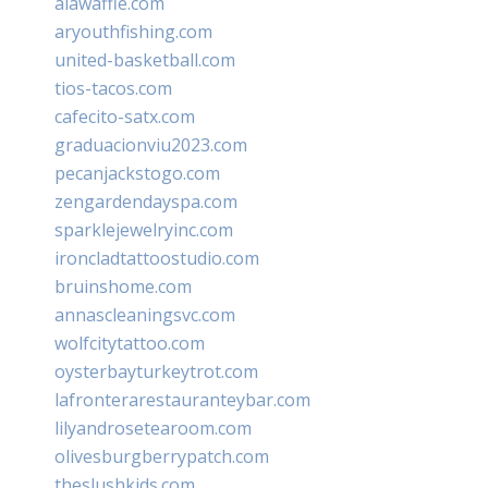
alawaffle.com
aryouthfishing.com
united-basketball.com
tios-tacos.com
cafecito-satx.com
graduacionviu2023.com
pecanjackstogo.com
zengardendayspa.com
sparklejewelryinc.com
ironcladtattoostudio.com
bruinshome.com
annascleaningsvc.com
wolfcitytattoo.com
oysterbayturkeytrot.com
lafronterarestauranteybar.com
lilyandrosetearoom.com
olivesburgberrypatch.com
theslushkids.com