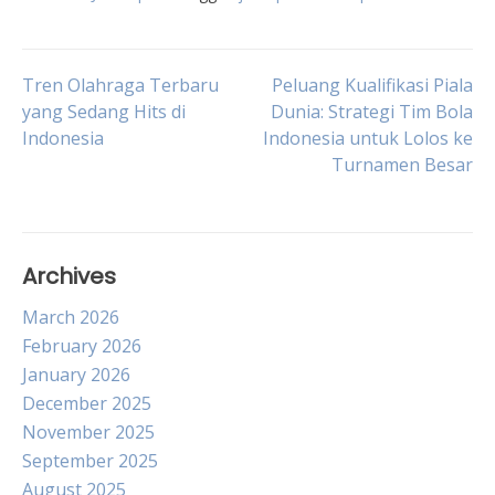
Post
Tren Olahraga Terbaru
Peluang Kualifikasi Piala
yang Sedang Hits di
Dunia: Strategi Tim Bola
Indonesia
Indonesia untuk Lolos ke
navigation
Turnamen Besar
Archives
March 2026
February 2026
January 2026
December 2025
November 2025
September 2025
August 2025