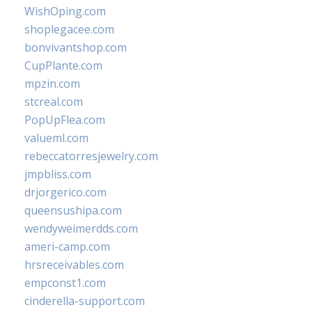
WishOping.com
shoplegacee.com
bonvivantshop.com
CupPlante.com
mpzin.com
stcreal.com
PopUpFlea.com
valueml.com
rebeccatorresjewelry.com
jmpbliss.com
drjorgerico.com
queensushipa.com
wendyweimerdds.com
ameri-camp.com
hrsreceivables.com
empconst1.com
cinderella-support.com