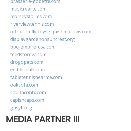
brasserie-gobette.com
musicrearte.com
morseysfarms.com
riverviewtennis.com
official-kelly-toys-squishmallows.com
displaygardenonsuncrest.org
bbq-empire-usa.com
feedstoreva.com
drogopets.com
ediblechalk.com
tabletennisnearme.com
oaksofa.com
soultacohtx.com
capishcaps.com
gpsyfl.org
MEDIA PARTNER III