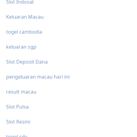
Slot Indosat
Keluaran Macau
togel cambodia
keluaran sgp
Slot Deposit Dana
pengeluaran macau hari ini
result macau
Slot Pulsa
Slot Resmi
togel sdy