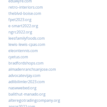
eduwyre.com
retro-interiors.com
theblvd-boise.com
fpet2023.org
e-smart2022.org
ngrc2022.org
leesfamilyfoods.com
lewis-lewis-cpas.com
eleontennis.com
cyetus.com
bradfordshops.com
almadenranchsanjose.com
advocatevijay.com
adlibilimler2023.com
naswwebed.org
balithut-manado.org
alteregotradingcompany.org
aprce2022.com