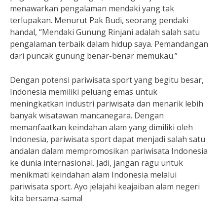
menawarkan pengalaman mendaki yang tak
terlupakan. Menurut Pak Budi, seorang pendaki
handal, “Mendaki Gunung Rinjani adalah salah satu
pengalaman terbaik dalam hidup saya. Pemandangan
dari puncak gunung benar-benar memukau.”
Dengan potensi pariwisata sport yang begitu besar,
Indonesia memiliki peluang emas untuk
meningkatkan industri pariwisata dan menarik lebih
banyak wisatawan mancanegara. Dengan
memanfaatkan keindahan alam yang dimiliki oleh
Indonesia, pariwisata sport dapat menjadi salah satu
andalan dalam mempromosikan pariwisata Indonesia
ke dunia internasional. Jadi, jangan ragu untuk
menikmati keindahan alam Indonesia melalui
pariwisata sport. Ayo jelajahi keajaiban alam negeri
kita bersama-sama!