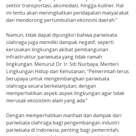
sektor transportasi, akomodasi, hingga kuliner. Hal
ini tentu akan meningkatkan pendapatan masyarakat
dan mendorong pertumbuhan ekonomi daerah.”
Namun, tidak dapat dipungkiri bahwa pariwisata
olahraga juga memiliki dampak negatif, seperti
kerusakan lingkungan akibat pembangunan
infrastruktur pariwisata yang tidak ramah
lingkungan. Menurut Dr. Ir. Siti Nurbaya, Menteri
Lingkungan Hidup dan Kehutanan, “Pemerintah terus
berupaya untuk mengembangkan pariwisata
olahraga secara berkelanjutan, dengan
memperhatikan aspek-aspek lingkungan agar tidak
merusak ekosistem alam yang ada.”
Dengan memperhatikan manfaat dan dampak dari
pariwisata olahraga bagi pengembangan industri
pariwisata di Indonesia, penting bagi pemerintah,