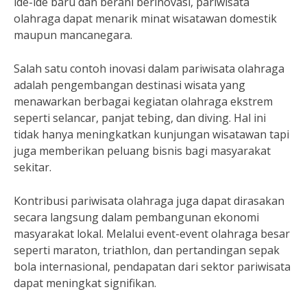
ide-ide baru dan berani berinovasi, pariwisata
olahraga dapat menarik minat wisatawan domestik
maupun mancanegara.
Salah satu contoh inovasi dalam pariwisata olahraga
adalah pengembangan destinasi wisata yang
menawarkan berbagai kegiatan olahraga ekstrem
seperti selancar, panjat tebing, dan diving. Hal ini
tidak hanya meningkatkan kunjungan wisatawan tapi
juga memberikan peluang bisnis bagi masyarakat
sekitar.
Kontribusi pariwisata olahraga juga dapat dirasakan
secara langsung dalam pembangunan ekonomi
masyarakat lokal. Melalui event-event olahraga besar
seperti maraton, triathlon, dan pertandingan sepak
bola internasional, pendapatan dari sektor pariwisata
dapat meningkat signifikan.