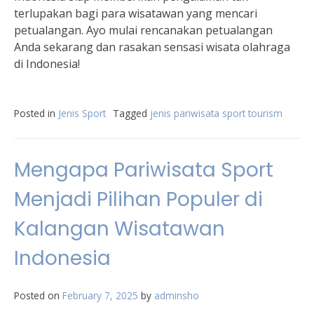
terlupakan bagi para wisatawan yang mencari
petualangan. Ayo mulai rencanakan petualangan
Anda sekarang dan rasakan sensasi wisata olahraga
di Indonesia!
Posted in
Jenis Sport
Tagged
jenis pariwisata sport tourism
Mengapa Pariwisata Sport
Menjadi Pilihan Populer di
Kalangan Wisatawan
Indonesia
Posted on
February 7, 2025
by
adminsho