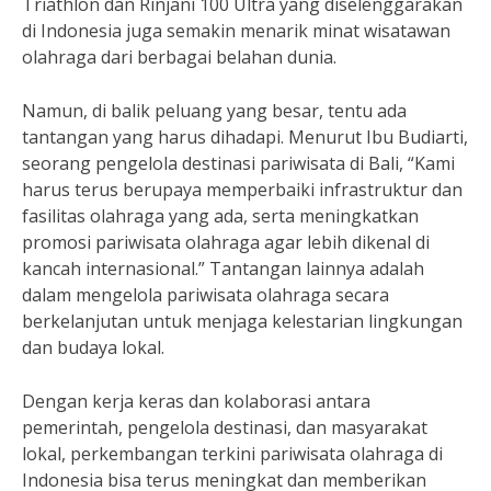
Triathlon dan Rinjani 100 Ultra yang diselenggarakan
di Indonesia juga semakin menarik minat wisatawan
olahraga dari berbagai belahan dunia.
Namun, di balik peluang yang besar, tentu ada
tantangan yang harus dihadapi. Menurut Ibu Budiarti,
seorang pengelola destinasi pariwisata di Bali, “Kami
harus terus berupaya memperbaiki infrastruktur dan
fasilitas olahraga yang ada, serta meningkatkan
promosi pariwisata olahraga agar lebih dikenal di
kancah internasional.” Tantangan lainnya adalah
dalam mengelola pariwisata olahraga secara
berkelanjutan untuk menjaga kelestarian lingkungan
dan budaya lokal.
Dengan kerja keras dan kolaborasi antara
pemerintah, pengelola destinasi, dan masyarakat
lokal, perkembangan terkini pariwisata olahraga di
Indonesia bisa terus meningkat dan memberikan