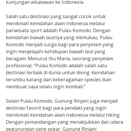
kunjungan wisatawan ke Indonesia.
Salah satu destinasi yang sangat cocok untuk
menikmati keindahan alam Indonesia melalui
pariwisata sport adalah Pulau Komodo. Dengan
keindahan bawah lautnya yang memukau, Pulau
Komodo menjadi surga bagi para penyelam yang
ingin menjelajahi kehidupan bawah laut yang
beragam. Menurut Ibu Maria, seorang penyelam
profesional, “Pulau Komodo adalah salah satu
destinasi terbaik di dunia untuk diving. Keindahan
terumbu karang dan keberagaman spesies ikan
membuat saya selalu ingin kembali.”
Selain Pulau Komodo, Gunung Rinjani juga menjadi
destinasi favorit bagi para pendaki yang ingin
menikmati keindahan alam Indonesia melalui hiking.
Dengan pemandangan yang menakjubkan dan udara
pegunungan yang segar, Gunung Rinjani