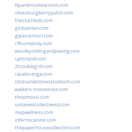
lilyandrosetearoom.com
olivesburgberrypatch.com
theslushkids.com
giobastian.com
glpascensori.com
rifloorepoxy.com
woolleymillingandpaving.com
uptonpvd.com
2troublegrill.com
casateranga.com
sticksandstonesstudiooh.com
walkers-treeservice.com
shopmossi.com
untamedcollectivesd.com
mxpwellness.com
infernocanine.com
thepaperhousecollection.com