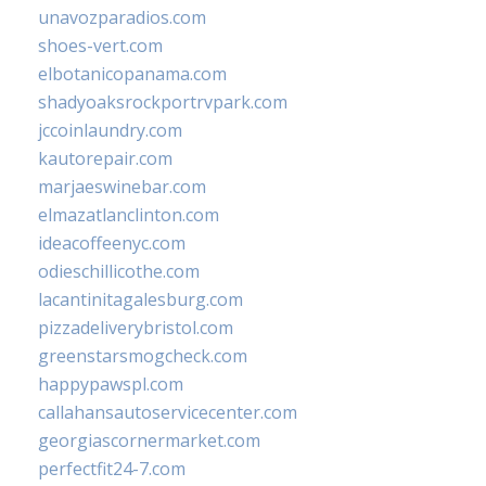
unavozparadios.com
shoes-vert.com
elbotanicopanama.com
shadyoaksrockportrvpark.com
jccoinlaundry.com
kautorepair.com
marjaeswinebar.com
elmazatlanclinton.com
ideacoffeenyc.com
odieschillicothe.com
lacantinitagalesburg.com
pizzadeliverybristol.com
greenstarsmogcheck.com
happypawspl.com
callahansautoservicecenter.com
georgiascornermarket.com
perfectfit24-7.com