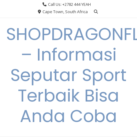
Skip
Call Us: +2782 444 YEAH
to
Cape Town, South Africa
content
SHOPDRAGONF
– Informasi
Seputar Sport
Terbaik Bisa
Anda Coba