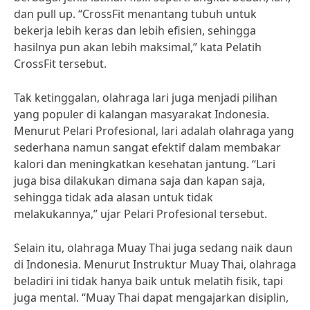
dan pull up. “CrossFit menantang tubuh untuk
bekerja lebih keras dan lebih efisien, sehingga
hasilnya pun akan lebih maksimal,” kata Pelatih
CrossFit tersebut.
Tak ketinggalan, olahraga lari juga menjadi pilihan
yang populer di kalangan masyarakat Indonesia.
Menurut Pelari Profesional, lari adalah olahraga yang
sederhana namun sangat efektif dalam membakar
kalori dan meningkatkan kesehatan jantung. “Lari
juga bisa dilakukan dimana saja dan kapan saja,
sehingga tidak ada alasan untuk tidak
melakukannya,” ujar Pelari Profesional tersebut.
Selain itu, olahraga Muay Thai juga sedang naik daun
di Indonesia. Menurut Instruktur Muay Thai, olahraga
beladiri ini tidak hanya baik untuk melatih fisik, tapi
juga mental. “Muay Thai dapat mengajarkan disiplin,