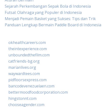
Aturan Bermain
Sejarah Perkembangan Sepak Bola di Indonesia
Futsal: Olahraga yang Populer di Indonesia
Menjadi Pemain Basket yang Sukses: Tips dan Trik
Panduan Lengkap Bermain Paddle Board di Indonesia
okhealthcareers.com
theintexperience.com
unboundedthefilm.com
catfriends-bg.org
marianlives.org
waywardtees.com
pidfloorsexpress.com
bancodevenezuelaen.com
bettermoodfoodcorporation.com
hingstonnt.com
chooseagender.com