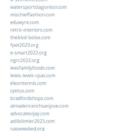
watersportslagonissi.com
mischieffashion.com
eduwyre.com
retro-interiors.com
theblvd-boise.com
fpet2023.org
e-smart2022.org
ngrc2022.org
leesfamilyfoods.com
lewis-lewis-cpas.com
eleontennis.com
cyetus.com
bradfordshops.com
almadenranchsanjose.com
advocatevijay.com
adlibilimler2023.com
naswwebed.org