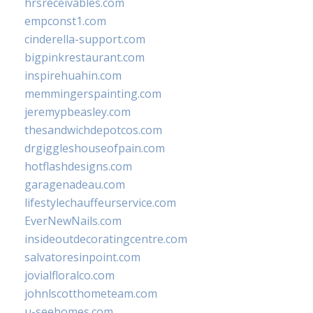
hrsreceivables.com
empconst1.com
cinderella-support.com
bigpinkrestaurant.com
inspirehuahin.com
memmingerspainting.com
jeremypbeasley.com
thesandwichdepotcos.com
drgiggleshouseofpain.com
hotflashdesigns.com
garagenadeau.com
lifestylechauffeurservice.com
EverNewNails.com
insideoutdecoratingcentre.com
salvatoresinpoint.com
jovialfloralco.com
johnlscotthometeam.com
u-seehomes.com