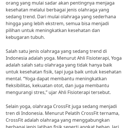
orang yang mulai sadar akan pentingnya menjaga
kesehatan melalui berbagai jenis olahraga yang
sedang trend. Dari mulai olahraga yang sederhana
hingga yang lebih ekstrem, semua bisa menjadi
pilihan untuk meningkatkan kesehatan dan
kebugaran tubuh.
Salah satu jenis olahraga yang sedang trend di
Indonesia adalah yoga. Menurut Ahli Fisioterapi, Yoga
adalah salah satu olahraga yang tidak hanya baik
untuk kesehatan fisik, tapi juga baik untuk kesehatan
mental. “Yoga dapat membantu meningkatkan
fleksibilitas, kekuatan otot, dan juga membantu
mengurangi stres,” ujar Ahli Fisioterapi tersebut.
Selain yoga, olahraga CrossFit juga sedang menjadi
tren di Indonesia. Menurut Pelatih CrossFit ternama,
CrossFit adalah olahraga yang menggabungkan
berbagai jenis latihan fisik seperti angkat beban, lari,