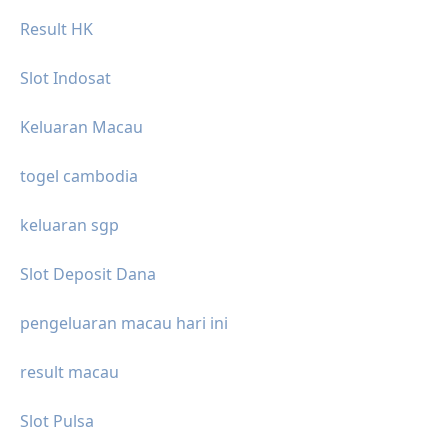
Result HK
Slot Indosat
Keluaran Macau
togel cambodia
keluaran sgp
Slot Deposit Dana
pengeluaran macau hari ini
result macau
Slot Pulsa