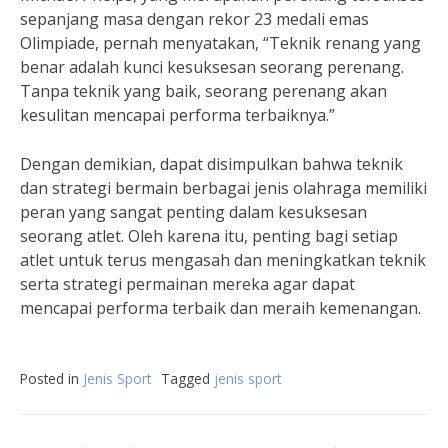
sepanjang masa dengan rekor 23 medali emas
Olimpiade, pernah menyatakan, “Teknik renang yang
benar adalah kunci kesuksesan seorang perenang.
Tanpa teknik yang baik, seorang perenang akan
kesulitan mencapai performa terbaiknya.”
Dengan demikian, dapat disimpulkan bahwa teknik
dan strategi bermain berbagai jenis olahraga memiliki
peran yang sangat penting dalam kesuksesan
seorang atlet. Oleh karena itu, penting bagi setiap
atlet untuk terus mengasah dan meningkatkan teknik
serta strategi permainan mereka agar dapat
mencapai performa terbaik dan meraih kemenangan.
Posted in
Jenis Sport
Tagged
jenis sport