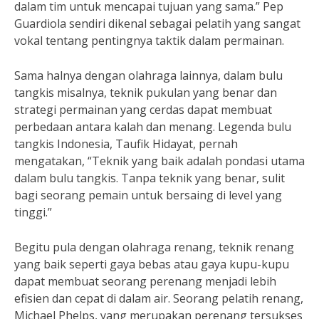
dalam tim untuk mencapai tujuan yang sama.” Pep
Guardiola sendiri dikenal sebagai pelatih yang sangat
vokal tentang pentingnya taktik dalam permainan.
Sama halnya dengan olahraga lainnya, dalam bulu
tangkis misalnya, teknik pukulan yang benar dan
strategi permainan yang cerdas dapat membuat
perbedaan antara kalah dan menang. Legenda bulu
tangkis Indonesia, Taufik Hidayat, pernah
mengatakan, “Teknik yang baik adalah pondasi utama
dalam bulu tangkis. Tanpa teknik yang benar, sulit
bagi seorang pemain untuk bersaing di level yang
tinggi.”
Begitu pula dengan olahraga renang, teknik renang
yang baik seperti gaya bebas atau gaya kupu-kupu
dapat membuat seorang perenang menjadi lebih
efisien dan cepat di dalam air. Seorang pelatih renang,
Michael Phelps, yang merupakan perenang tersukses