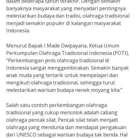
dalam beberapa tahun terakhir. Dengan semakin
banyaknya masyarakat yang menyadari pentingnya
melestarikan budaya dan tradisi, olahraga tradisional
menjadi semakin populer di kalangan masyarakat
Indonesia.
Menurut Bapak I Made Dwipayana, Ketua Umum
Perkumpulan Olahraga Tradisional Indonesia (POTI),
“Perkembangan jenis olahraga tradisional di
Indonesia sangat menggembirakan. Semakin banyak
anak muda yang tertarik untuk mempelajari dan
mengikuti olahraga tradisional, sehingga turut
melestarikan warisan budaya nenek moyang kita.”
Salah satu contoh perkembangan olahraga
tradisional yang cukup mencolok adalah cabang
olahraga pencak silat. Pencak silat telah menjadi
olahraga yang mendunia dan mendapat pengakuan
dari UNESCO sebagai warisan budaya tak benda. Hal