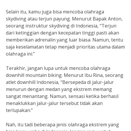
Selain itu, kamu juga bisa mencoba olahraga
skydiving atau terjun payung. Menurut Bapak Anton,
seorang instruktur skydiving di Indonesia, “Terjun
dari ketinggian dengan kecepatan tinggi pasti akan
memberikan adrenalin yang luar biasa. Namun, tentu
saja keselamatan tetap menjadi prioritas utama dalam
olahraga ini.”
Terakhir, jangan lupa untuk mencoba olahraga
downhill mountain biking. Menurut Ibu Rina, seorang
atlet downhill Indonesia, “Bersepeda di jalur-jalur
menurun dengan medan yang ekstrem memang
sangat menantang. Namun, sensasi ketika berhasil
menaklukkan jalur-jalur tersebut tidak akan
terlupakan.”
Nah, itu tadi beberapa jenis olahraga ekstrem yang