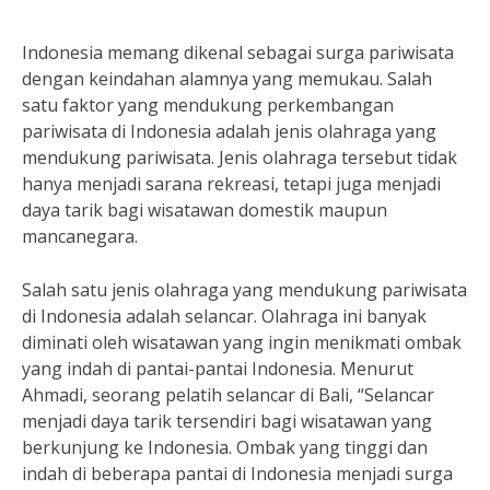
Indonesia memang dikenal sebagai surga pariwisata
dengan keindahan alamnya yang memukau. Salah
satu faktor yang mendukung perkembangan
pariwisata di Indonesia adalah jenis olahraga yang
mendukung pariwisata. Jenis olahraga tersebut tidak
hanya menjadi sarana rekreasi, tetapi juga menjadi
daya tarik bagi wisatawan domestik maupun
mancanegara.
Salah satu jenis olahraga yang mendukung pariwisata
di Indonesia adalah selancar. Olahraga ini banyak
diminati oleh wisatawan yang ingin menikmati ombak
yang indah di pantai-pantai Indonesia. Menurut
Ahmadi, seorang pelatih selancar di Bali, “Selancar
menjadi daya tarik tersendiri bagi wisatawan yang
berkunjung ke Indonesia. Ombak yang tinggi dan
indah di beberapa pantai di Indonesia menjadi surga