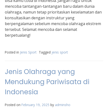
bisa kamu coba di Indonesia. Jangan ragu untuk
mencoba tantangan-tantangan baru dalam dunia
olahraga, namun tetap prioritaskan keselamatan dan
konsultasikan dengan instruktur yang
berpengalaman sebelum mencoba olahraga ekstrem
tersebut. Selamat mencoba dan selamat
berpetualang!
Posted in
Jenis Sport
Tagged
jenis sport
Jenis Olahraga yang
Mendukung Pariwisata di
Indonesia
Posted on
February 19, 2025
by
adminsho