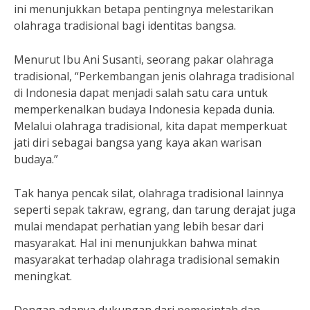
ini menunjukkan betapa pentingnya melestarikan
olahraga tradisional bagi identitas bangsa.
Menurut Ibu Ani Susanti, seorang pakar olahraga
tradisional, “Perkembangan jenis olahraga tradisional
di Indonesia dapat menjadi salah satu cara untuk
memperkenalkan budaya Indonesia kepada dunia.
Melalui olahraga tradisional, kita dapat memperkuat
jati diri sebagai bangsa yang kaya akan warisan
budaya.”
Tak hanya pencak silat, olahraga tradisional lainnya
seperti sepak takraw, egrang, dan tarung derajat juga
mulai mendapat perhatian yang lebih besar dari
masyarakat. Hal ini menunjukkan bahwa minat
masyarakat terhadap olahraga tradisional semakin
meningkat.