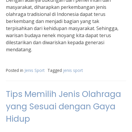
Dengan adanya dukungan dari pemerintah dan
masyarakat, diharapkan perkembangan jenis
olahraga tradisional di Indonesia dapat terus
berkembang dan menjadi bagian yang tak
terpisahkan dari kehidupan masyarakat. Sehingga,
warisan budaya nenek moyang kita dapat terus
dilestarikan dan diwariskan kepada generasi
mendatang.
Posted in
Jenis Sport
Tagged
jenis sport
Tips Memilih Jenis Olahraga
yang Sesuai dengan Gaya
Hidup