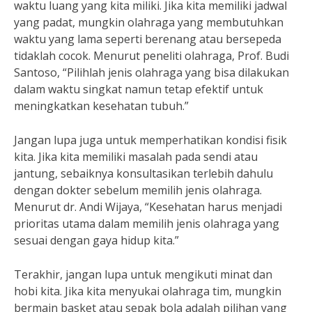
waktu luang yang kita miliki. Jika kita memiliki jadwal
yang padat, mungkin olahraga yang membutuhkan
waktu yang lama seperti berenang atau bersepeda
tidaklah cocok. Menurut peneliti olahraga, Prof. Budi
Santoso, “Pilihlah jenis olahraga yang bisa dilakukan
dalam waktu singkat namun tetap efektif untuk
meningkatkan kesehatan tubuh.”
Jangan lupa juga untuk memperhatikan kondisi fisik
kita. Jika kita memiliki masalah pada sendi atau
jantung, sebaiknya konsultasikan terlebih dahulu
dengan dokter sebelum memilih jenis olahraga.
Menurut dr. Andi Wijaya, “Kesehatan harus menjadi
prioritas utama dalam memilih jenis olahraga yang
sesuai dengan gaya hidup kita.”
Terakhir, jangan lupa untuk mengikuti minat dan
hobi kita. Jika kita menyukai olahraga tim, mungkin
bermain basket atau sepak bola adalah pilihan yang