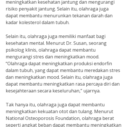
meningkatkan kesehatan jantung dan mengurangi
risiko penyakit jantung. Selain itu, olahraga juga
dapat membantu menurunkan tekanan darah dan
kadar kolesterol dalam tubuh.
Selain itu, olahraga juga memiliki manfaat bagi
kesehatan mental. Menurut Dr. Susan, seorang
psikolog klinis, olahraga dapat membantu
mengurangi stres dan meningkatkan mood.
“Olahraga dapat meningkatkan produksi endorfin
dalam tubuh, yang dapat membantu meredakan stres
dan meningkatkan mood. Selain itu, olahraga juga
dapat membantu meningkatkan rasa percaya diri dan
kesejahteraan secara keseluruhan,” ujarnya.
Tak hanya itu, olahraga juga dapat membantu
meningkatkan kekuatan otot dan tulang. Menurut
National Osteoporosis Foundation, olahraga berat
seperti angkat beban dapat membantu meningkatkan