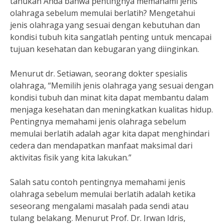
tahukah Anda bahwa pentingnya memahami jenis
olahraga sebelum memulai berlatih? Mengetahui
jenis olahraga yang sesuai dengan kebutuhan dan
kondisi tubuh kita sangatlah penting untuk mencapai
tujuan kesehatan dan kebugaran yang diinginkan.
Menurut dr. Setiawan, seorang dokter spesialis
olahraga, “Memilih jenis olahraga yang sesuai dengan
kondisi tubuh dan minat kita dapat membantu dalam
menjaga kesehatan dan meningkatkan kualitas hidup.
Pentingnya memahami jenis olahraga sebelum
memulai berlatih adalah agar kita dapat menghindari
cedera dan mendapatkan manfaat maksimal dari
aktivitas fisik yang kita lakukan.”
Salah satu contoh pentingnya memahami jenis
olahraga sebelum memulai berlatih adalah ketika
seseorang mengalami masalah pada sendi atau
tulang belakang. Menurut Prof. Dr. Irwan Idris,