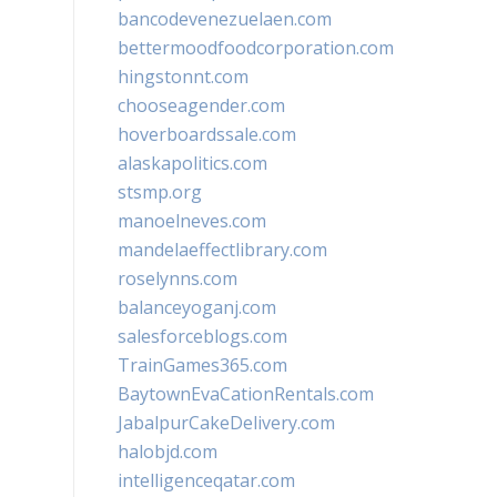
bancodevenezuelaen.com
bettermoodfoodcorporation.com
hingstonnt.com
chooseagender.com
hoverboardssale.com
alaskapolitics.com
stsmp.org
manoelneves.com
mandelaeffectlibrary.com
roselynns.com
balanceyoganj.com
salesforceblogs.com
TrainGames365.com
BaytownEvaCationRentals.com
JabalpurCakeDelivery.com
halobjd.com
intelligenceqatar.com