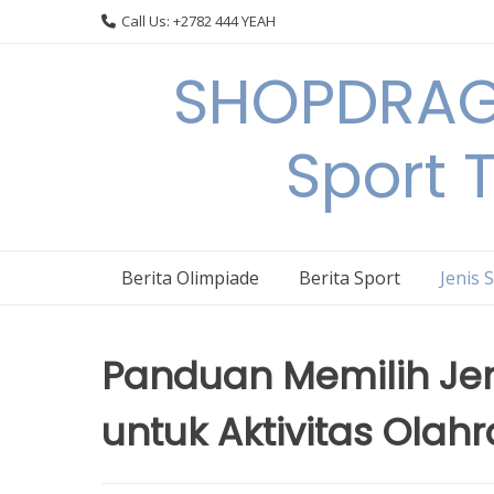
Skip
Call Us: +2782 444 YEAH
to
content
SHOPDRAGO
Sport 
Berita Olimpiade
Berita Sport
Jenis 
Panduan Memilih Jen
untuk Aktivitas Ola