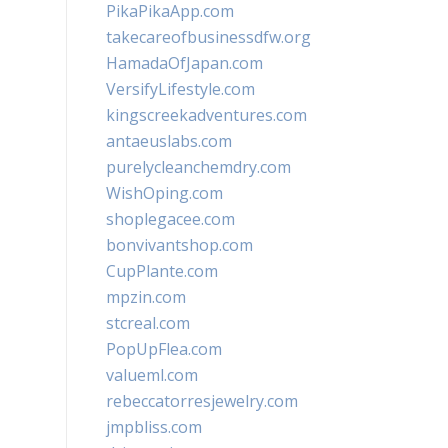
PikaPikaApp.com
takecareofbusinessdfw.org
HamadaOfJapan.com
VersifyLifestyle.com
kingscreekadventures.com
antaeuslabs.com
purelycleanchemdry.com
WishOping.com
shoplegacee.com
bonvivantshop.com
CupPlante.com
mpzin.com
stcreal.com
PopUpFlea.com
valueml.com
rebeccatorresjewelry.com
jmpbliss.com