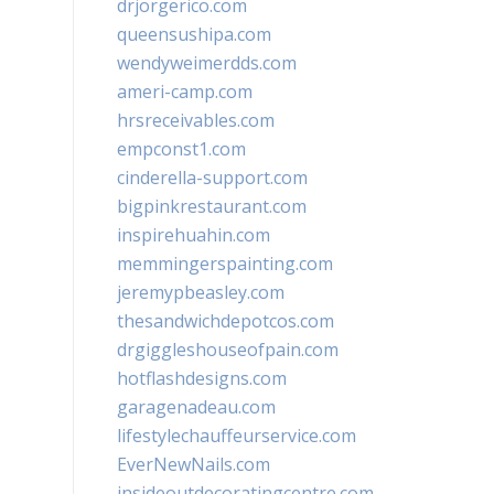
drjorgerico.com
queensushipa.com
wendyweimerdds.com
ameri-camp.com
hrsreceivables.com
empconst1.com
cinderella-support.com
bigpinkrestaurant.com
inspirehuahin.com
memmingerspainting.com
jeremypbeasley.com
thesandwichdepotcos.com
drgiggleshouseofpain.com
hotflashdesigns.com
garagenadeau.com
lifestylechauffeurservice.com
EverNewNails.com
insideoutdecoratingcentre.com