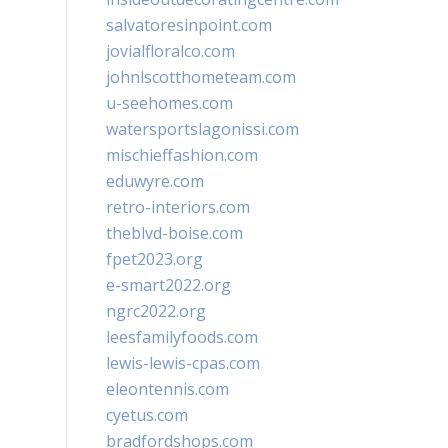
salvatoresinpoint.com
jovialfloralco.com
johnlscotthometeam.com
u-seehomes.com
watersportslagonissi.com
mischieffashion.com
eduwyre.com
retro-interiors.com
theblvd-boise.com
fpet2023.org
e-smart2022.org
ngrc2022.org
leesfamilyfoods.com
lewis-lewis-cpas.com
eleontennis.com
cyetus.com
bradfordshops.com