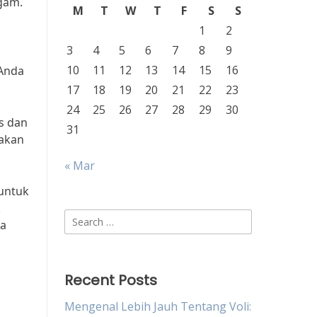
gam.
M
T
W
T
F
S
S
1
2
3
4
5
6
7
8
9
10
11
12
13
14
15
16
 Anda
17
18
19
20
21
22
23
24
25
26
27
28
29
30
s dan
31
akan
« Mar
untuk
k
Search
da
for:
Recent Posts
Mengenal Lebih Jauh Tentang Voli: