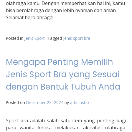
olahraga kamu. Dengan memperhatikan hal ini, kamu
bisa berolahraga dengan lebih nyaman dan aman.
Selamat berolahraga!
Posted in
Jenis Sport
Tagged
jenis sport bra
Mengapa Penting Memilih
Jenis Sport Bra yang Sesuai
dengan Bentuk Tubuh Anda
Posted on
December 23, 2024
by
adminsho
Sport bra adalah salah satu item yang penting bagi
para wanita ketika melakukan aktivitas olahraga.