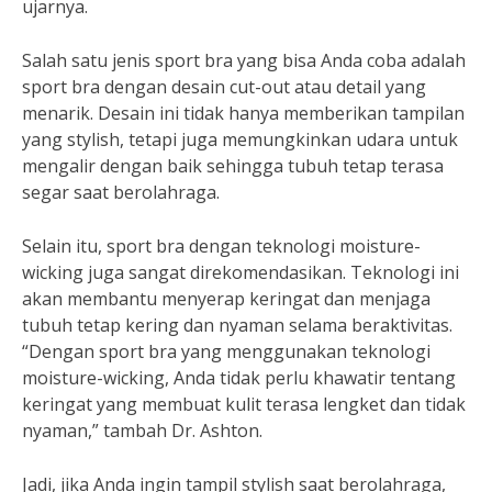
ujarnya.
Salah satu jenis sport bra yang bisa Anda coba adalah
sport bra dengan desain cut-out atau detail yang
menarik. Desain ini tidak hanya memberikan tampilan
yang stylish, tetapi juga memungkinkan udara untuk
mengalir dengan baik sehingga tubuh tetap terasa
segar saat berolahraga.
Selain itu, sport bra dengan teknologi moisture-
wicking juga sangat direkomendasikan. Teknologi ini
akan membantu menyerap keringat dan menjaga
tubuh tetap kering dan nyaman selama beraktivitas.
“Dengan sport bra yang menggunakan teknologi
moisture-wicking, Anda tidak perlu khawatir tentang
keringat yang membuat kulit terasa lengket dan tidak
nyaman,” tambah Dr. Ashton.
Jadi, jika Anda ingin tampil stylish saat berolahraga,