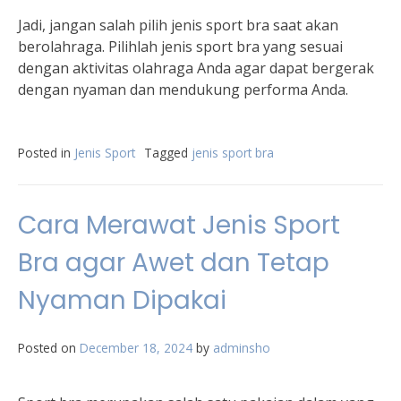
Jadi, jangan salah pilih jenis sport bra saat akan
berolahraga. Pilihlah jenis sport bra yang sesuai
dengan aktivitas olahraga Anda agar dapat bergerak
dengan nyaman dan mendukung performa Anda.
Posted in
Jenis Sport
Tagged
jenis sport bra
Cara Merawat Jenis Sport
Bra agar Awet dan Tetap
Nyaman Dipakai
Posted on
December 18, 2024
by
adminsho