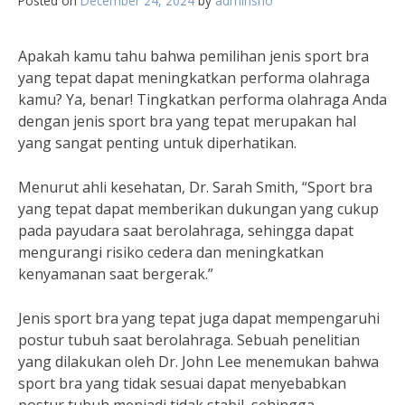
Posted on
December 24, 2024
by
adminsho
Apakah kamu tahu bahwa pemilihan jenis sport bra
yang tepat dapat meningkatkan performa olahraga
kamu? Ya, benar! Tingkatkan performa olahraga Anda
dengan jenis sport bra yang tepat merupakan hal
yang sangat penting untuk diperhatikan.
Menurut ahli kesehatan, Dr. Sarah Smith, “Sport bra
yang tepat dapat memberikan dukungan yang cukup
pada payudara saat berolahraga, sehingga dapat
mengurangi risiko cedera dan meningkatkan
kenyamanan saat bergerak.”
Jenis sport bra yang tepat juga dapat mempengaruhi
postur tubuh saat berolahraga. Sebuah penelitian
yang dilakukan oleh Dr. John Lee menemukan bahwa
sport bra yang tidak sesuai dapat menyebabkan