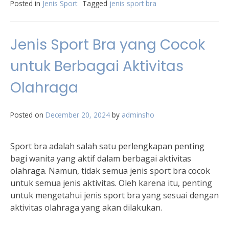
Posted in
Jenis Sport
Tagged
jenis sport bra
Jenis Sport Bra yang Cocok
untuk Berbagai Aktivitas
Olahraga
Posted on
December 20, 2024
by
adminsho
Sport bra adalah salah satu perlengkapan penting
bagi wanita yang aktif dalam berbagai aktivitas
olahraga. Namun, tidak semua jenis sport bra cocok
untuk semua jenis aktivitas. Oleh karena itu, penting
untuk mengetahui jenis sport bra yang sesuai dengan
aktivitas olahraga yang akan dilakukan.