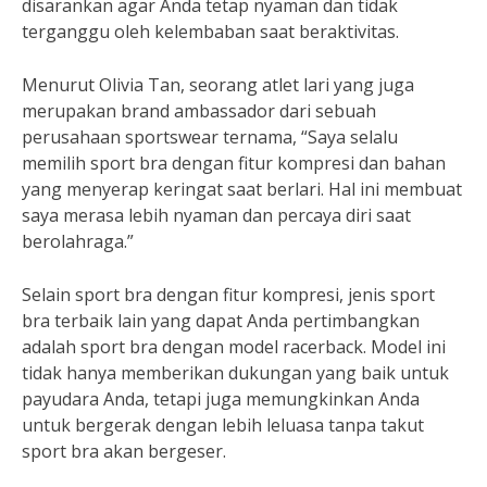
disarankan agar Anda tetap nyaman dan tidak
terganggu oleh kelembaban saat beraktivitas.
Menurut Olivia Tan, seorang atlet lari yang juga
merupakan brand ambassador dari sebuah
perusahaan sportswear ternama, “Saya selalu
memilih sport bra dengan fitur kompresi dan bahan
yang menyerap keringat saat berlari. Hal ini membuat
saya merasa lebih nyaman dan percaya diri saat
berolahraga.”
Selain sport bra dengan fitur kompresi, jenis sport
bra terbaik lain yang dapat Anda pertimbangkan
adalah sport bra dengan model racerback. Model ini
tidak hanya memberikan dukungan yang baik untuk
payudara Anda, tetapi juga memungkinkan Anda
untuk bergerak dengan lebih leluasa tanpa takut
sport bra akan bergeser.