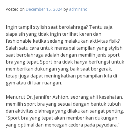
Posted on
December 15, 2024
by
adminsho
Ingin tampil stylish saat berolahraga? Tentu saja,
siapa sih yang tidak ingin terlihat keren dan
fashionable ketika sedang melakukan aktivitas fisik?
Salah satu cara untuk mencapai tampilan yang stylish
saat berolahraga adalah dengan memilih jenis sport
bra yang tepat. Sport bra tidak hanya berfungsi untuk
memberikan dukungan yang baik saat bergerak,
tetapi juga dapat meningkatkan penampilan kita di
gym atau di luar ruangan.
Menurut Dr. Jennifer Ashton, seorang ahli kesehatan,
memilih sport bra yang sesuai dengan bentuk tubuh
dan aktivitas olahraga yang dilakukan sangat penting.
“Sport bra yang tepat akan memberikan dukungan
yang optimal dan mencegah cedera pada payudara,”