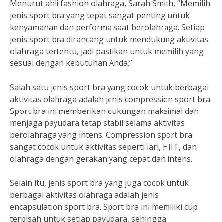
Menurut ahli fashion olahraga, Sarah Smith, “Memilih
jenis sport bra yang tepat sangat penting untuk
kenyamanan dan performa saat berolahraga. Setiap
jenis sport bra dirancang untuk mendukung aktivitas
olahraga tertentu, jadi pastikan untuk memilih yang
sesuai dengan kebutuhan Anda.”
Salah satu jenis sport bra yang cocok untuk berbagai
aktivitas olahraga adalah jenis compression sport bra.
Sport bra ini memberikan dukungan maksimal dan
menjaga payudara tetap stabil selama aktivitas
berolahraga yang intens. Compression sport bra
sangat cocok untuk aktivitas seperti lari, HIIT, dan
olahraga dengan gerakan yang cepat dan intens.
Selain itu, jenis sport bra yang juga cocok untuk
berbagai aktivitas olahraga adalah jenis
encapsulation sport bra. Sport bra ini memiliki cup
terpisah untuk setiap payudara, sehingga