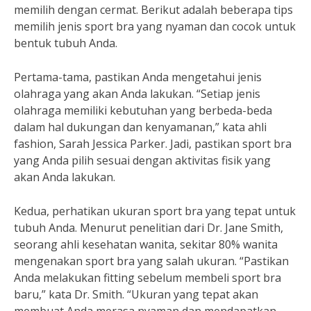
memilih dengan cermat. Berikut adalah beberapa tips
memilih jenis sport bra yang nyaman dan cocok untuk
bentuk tubuh Anda.
Pertama-tama, pastikan Anda mengetahui jenis
olahraga yang akan Anda lakukan. “Setiap jenis
olahraga memiliki kebutuhan yang berbeda-beda
dalam hal dukungan dan kenyamanan,” kata ahli
fashion, Sarah Jessica Parker. Jadi, pastikan sport bra
yang Anda pilih sesuai dengan aktivitas fisik yang
akan Anda lakukan.
Kedua, perhatikan ukuran sport bra yang tepat untuk
tubuh Anda. Menurut penelitian dari Dr. Jane Smith,
seorang ahli kesehatan wanita, sekitar 80% wanita
mengenakan sport bra yang salah ukuran. “Pastikan
Anda melakukan fitting sebelum membeli sport bra
baru,” kata Dr. Smith. “Ukuran yang tepat akan