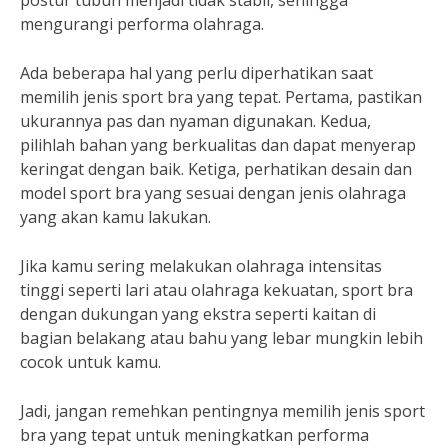
postur tubuh menjadi tidak stabil, sehingga
mengurangi performa olahraga.
Ada beberapa hal yang perlu diperhatikan saat
memilih jenis sport bra yang tepat. Pertama, pastikan
ukurannya pas dan nyaman digunakan. Kedua,
pilihlah bahan yang berkualitas dan dapat menyerap
keringat dengan baik. Ketiga, perhatikan desain dan
model sport bra yang sesuai dengan jenis olahraga
yang akan kamu lakukan.
Jika kamu sering melakukan olahraga intensitas
tinggi seperti lari atau olahraga kekuatan, sport bra
dengan dukungan yang ekstra seperti kaitan di
bagian belakang atau bahu yang lebar mungkin lebih
cocok untuk kamu.
Jadi, jangan remehkan pentingnya memilih jenis sport
bra yang tepat untuk meningkatkan performa