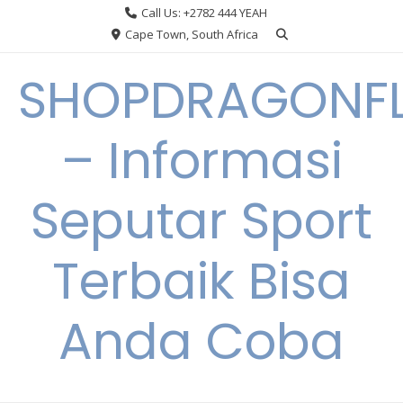
Skip
Call Us: +2782 444 YEAH
to
Cape Town, South Africa
content
SHOPDRAGONF
– Informasi
Seputar Sport
Terbaik Bisa
Anda Coba