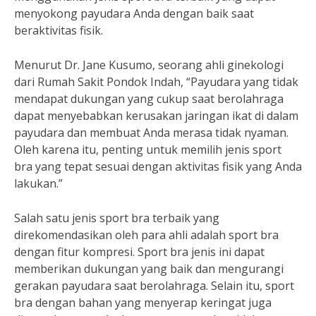
menyokong payudara Anda dengan baik saat
beraktivitas fisik.
Menurut Dr. Jane Kusumo, seorang ahli ginekologi
dari Rumah Sakit Pondok Indah, “Payudara yang tidak
mendapat dukungan yang cukup saat berolahraga
dapat menyebabkan kerusakan jaringan ikat di dalam
payudara dan membuat Anda merasa tidak nyaman.
Oleh karena itu, penting untuk memilih jenis sport
bra yang tepat sesuai dengan aktivitas fisik yang Anda
lakukan.”
Salah satu jenis sport bra terbaik yang
direkomendasikan oleh para ahli adalah sport bra
dengan fitur kompresi. Sport bra jenis ini dapat
memberikan dukungan yang baik dan mengurangi
gerakan payudara saat berolahraga. Selain itu, sport
bra dengan bahan yang menyerap keringat juga