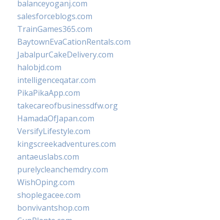
balanceyoganj.com
salesforceblogs.com
TrainGames365.com
BaytownEvaCationRentals.com
JabalpurCakeDelivery.com
halobjd.com
intelligenceqatar.com
PikaPikaApp.com
takecareofbusinessdfw.org
HamadaOfJapan.com
VersifyLifestyle.com
kingscreekadventures.com
antaeuslabs.com
purelycleanchemdry.com
WishOping.com
shoplegacee.com
bonvivantshop.com