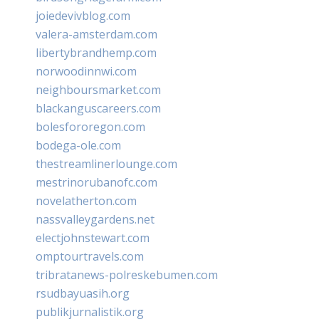
joiedevivblog.com
valera-amsterdam.com
libertybrandhemp.com
norwoodinnwi.com
neighboursmarket.com
blackanguscareers.com
bolesfororegon.com
bodega-ole.com
thestreamlinerlounge.com
mestrinorubanofc.com
novelatherton.com
nassvalleygardens.net
electjohnstewart.com
omptourtravels.com
tribratanews-polreskebumen.com
rsudbayuasih.org
publikjurnalistik.org