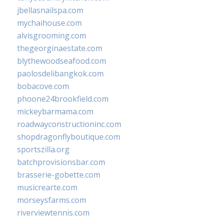
jbellasnailspa.com
mychaihouse.com
alvisgrooming.com
thegeorginaestate.com
blythewoodseafood.com
paolosdelibangkok.com
bobacove.com
phoone24brookfield.com
mickeybarmama.com
roadwayconstructioninc.com
shopdragonflyboutique.com
sportszilla.org
batchprovisionsbar.com
brasserie-gobette.com
musicrearte.com
morseysfarms.com
riverviewtennis.com