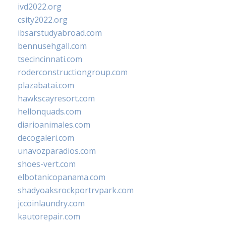
ivd2022.org
csity2022.org
ibsarstudyabroad.com
bennusehgall.com
tsecincinnati.com
roderconstructiongroup.com
plazabatai.com
hawkscayresort.com
hellonquads.com
diarioanimales.com
decogaleri.com
unavozparadios.com
shoes-vert.com
elbotanicopanama.com
shadyoaksrockportrvpark.com
jccoinlaundry.com
kautorepair.com