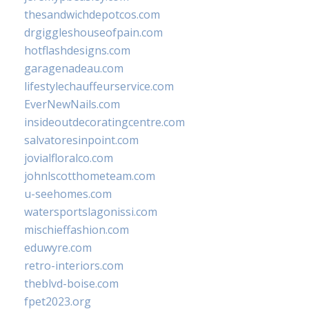
thesandwichdepotcos.com
drgiggleshouseofpain.com
hotflashdesigns.com
garagenadeau.com
lifestylechauffeurservice.com
EverNewNails.com
insideoutdecoratingcentre.com
salvatoresinpoint.com
jovialfloralco.com
johnlscotthometeam.com
u-seehomes.com
watersportslagonissi.com
mischieffashion.com
eduwyre.com
retro-interiors.com
theblvd-boise.com
fpet2023.org