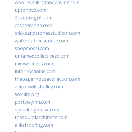
woolleymillingandpaving.com
uptonpvd.com
2troublegrill.com
casateranga.com
sticksandstonesstudiooh.com
walkers-treeservice.com
shopmossi.com
untamedcollectivesd.com
mxpwellness.com
infernocanine.com
thepaperhousecollection.com
allisonwillisholley.com
solslite.org
portwayinn.com
djmaddogmusic.com
thesoundarchitects.com
allin1roofing.com