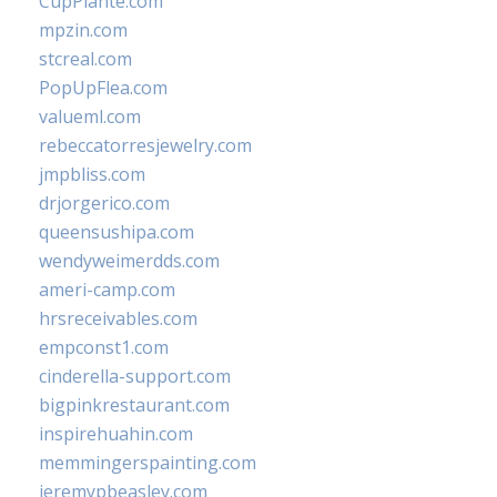
CupPlante.com
mpzin.com
stcreal.com
PopUpFlea.com
valueml.com
rebeccatorresjewelry.com
jmpbliss.com
drjorgerico.com
queensushipa.com
wendyweimerdds.com
ameri-camp.com
hrsreceivables.com
empconst1.com
cinderella-support.com
bigpinkrestaurant.com
inspirehuahin.com
memmingerspainting.com
jeremypbeasley.com