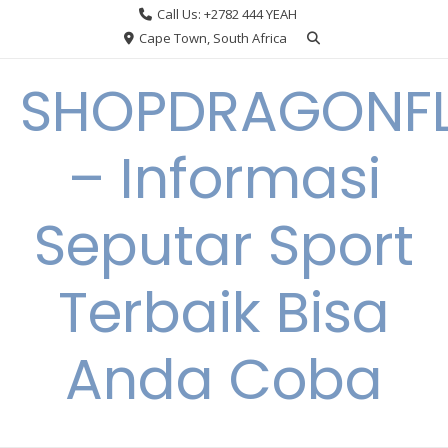
Skip
Call Us: +2782 444 YEAH
to
Cape Town, South Africa
content
SHOPDRAGONF
– Informasi
Seputar Sport
Terbaik Bisa
Anda Coba