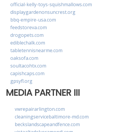
official-kelly-toys-squishmallows.com
displaygardenonsuncrest.org
bbq-empire-usa.com
feedstoreva.com
drogopets.com
ediblechalk.com
tabletennisnearme.com
oaksofa.com
soultacohtx.com
capishcaps.com
gpsyfl.org
MEDIA PARTNER III
vwrepairarlington.com
cleaningservicebaltimore-md.com
beckslandscapeandfence.com
vistaaltadelveramendi.com