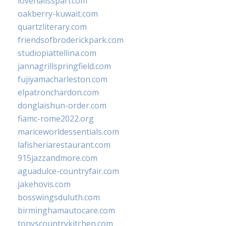
lovenailsspari.com
oakberry-kuwait.com
quartzliterary.com
friendsofbroderickpark.com
studiopiattellina.com
jannagrillspringfield.com
fujiyamacharleston.com
elpatronchardon.com
donglaishun-order.com
fiamc-rome2022.org
mariceworldessentials.com
lafisheriarestaurant.com
915jazzandmore.com
aguadulce-countryfair.com
jakehovis.com
bosswingsduluth.com
birminghamautocare.com
tonyscountrykitchen.com