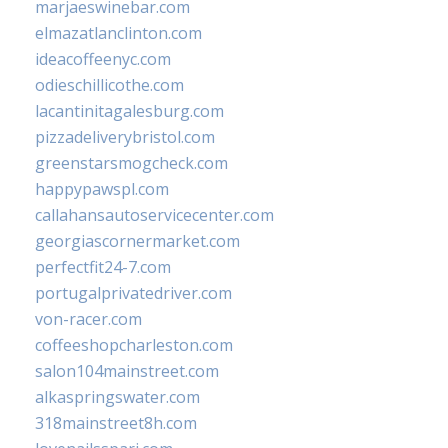
marjaeswinebar.com
elmazatlanclinton.com
ideacoffeenyc.com
odieschillicothe.com
lacantinitagalesburg.com
pizzadeliverybristol.com
greenstarsmogcheck.com
happypawspl.com
callahansautoservicecenter.com
georgiascornermarket.com
perfectfit24-7.com
portugalprivatedriver.com
von-racer.com
coffeeshopcharleston.com
salon104mainstreet.com
alkaspringswater.com
318mainstreet8h.com