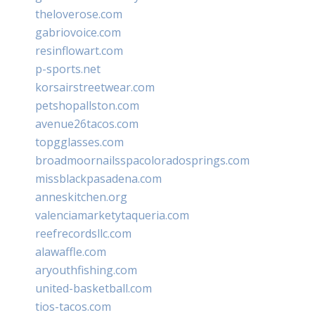
theloverose.com
gabriovoice.com
resinflowart.com
p-sports.net
korsairstreetwear.com
petshopallston.com
avenue26tacos.com
topgglasses.com
broadmoornailsspacoloradosprings.com
missblackpasadena.com
anneskitchen.org
valenciamarketytaqueria.com
reefrecordsllc.com
alawaffle.com
aryouthfishing.com
united-basketball.com
tios-tacos.com