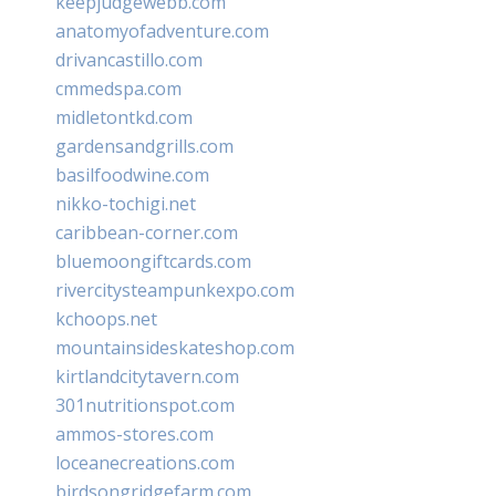
keepjudgewebb.com
anatomyofadventure.com
drivancastillo.com
cmmedspa.com
midletontkd.com
gardensandgrills.com
basilfoodwine.com
nikko-tochigi.net
caribbean-corner.com
bluemoongiftcards.com
rivercitysteampunkexpo.com
kchoops.net
mountainsideskateshop.com
kirtlandcitytavern.com
301nutritionspot.com
ammos-stores.com
loceanecreations.com
birdsongridgefarm.com