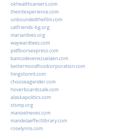
okhealthcareers.com
theintexperience.com
unboundedthefilm.com
catfriends-bg.org
marianlives.org
waywardtees.com
pidfloorsexpress.com
bancodevenezuelaen.com
bettermoodfoodcorporation.com
hingstonnt.com
chooseagender.com
hoverboardssale.com
alaskapolitics.com
stsmp.org
manoelneves.com
mandelaeffectlibrary.com
roselynns.com