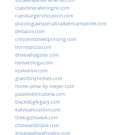
coastlinecateringnc.com
cuesburgershouston.com
psicologiaespecializadaencampeche.com
dmtacos.com
crescentstreetprinting.com
hornopizza.com
driveadragster.com
hematologa.com
lizaivanov.com
guesttinyhomes.com
home-plow-by-meyer.com
palatelatincuisine.com
blackdoglegacy.com
eatvivahouston.com
thebigshowok.com
chimeandstave.com
greatwallseafoodny.com