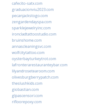
cafecito-satx.com
graduacionviu2023.com
pecanjackstogo.com
zengardendayspa.com
sparklejewelryinc.com
ironcladtattoostudio.com
bruinshome.com
annascleaningsvc.com
wolfcitytattoo.com
oysterbayturkeytrot.com
lafronterarestauranteybar.com
lilyandrosetearoom.com
olivesburgberrypatch.com
theslushkids.com
giobastian.com
glpascensori.com
rifloorepoxy.com