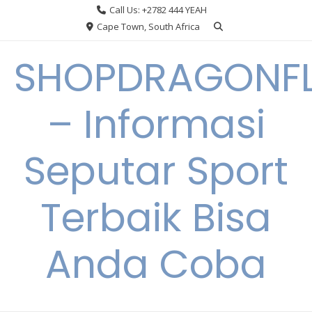
Skip
Call Us: +2782 444 YEAH
to
Cape Town, South Africa
content
SHOPDRAGONF
– Informasi
Seputar Sport
Terbaik Bisa
Anda Coba