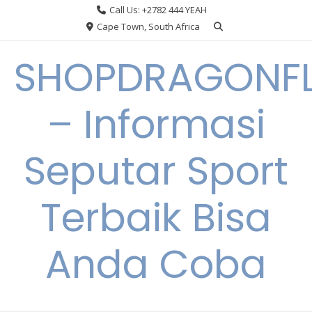
Skip
Call Us: +2782 444 YEAH
to
Cape Town, South Africa
content
SHOPDRAGONF
– Informasi
Seputar Sport
Terbaik Bisa
Anda Coba