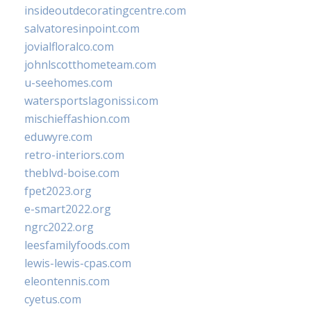
insideoutdecoratingcentre.com
salvatoresinpoint.com
jovialfloralco.com
johnlscotthometeam.com
u-seehomes.com
watersportslagonissi.com
mischieffashion.com
eduwyre.com
retro-interiors.com
theblvd-boise.com
fpet2023.org
e-smart2022.org
ngrc2022.org
leesfamilyfoods.com
lewis-lewis-cpas.com
eleontennis.com
cyetus.com