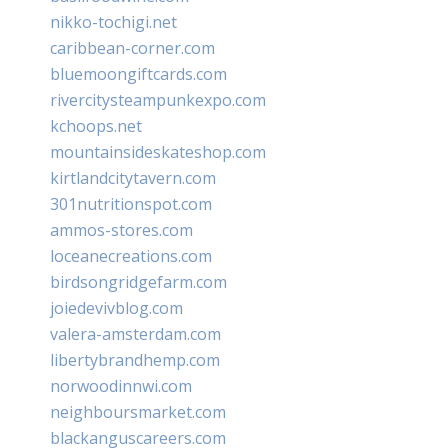
nikko-tochigi.net
caribbean-corner.com
bluemoongiftcards.com
rivercitysteampunkexpo.com
kchoops.net
mountainsideskateshop.com
kirtlandcitytavern.com
301nutritionspot.com
ammos-stores.com
loceanecreations.com
birdsongridgefarm.com
joiedevivblog.com
valera-amsterdam.com
libertybrandhemp.com
norwoodinnwi.com
neighboursmarket.com
blackanguscareers.com