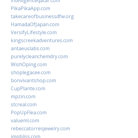
intelligenceqatar.com
PikaPikaApp.com
takecareofbusinessdfw.org
HamadaOfJapan.com
VersifyLifestyle.com
kingscreekadventures.com
antaeuslabs.com
purelycleanchemdry.com
WishOping.com
shoplegacee.com
bonvivantshop.com
CupPlante.com
mpzin.com
stcreal.com
PopUpFlea.com
valueml.com
rebeccatorresjewelry.com
jmpbliss.com