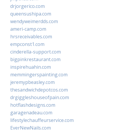
drjorgerico.com
queensushipa.com
wendyweimerdds.com
ameri-camp.com
hrsreceivables.com
empconst1.com
cinderella-support.com
bigpinkrestaurant.com
inspirehuahin.com
memmingerspainting.com
jeremypbeasley.com
thesandwichdepotcos.com
drgiggleshouseofpain.com
hotflashdesigns.com
garagenadeau.com
lifestylechauffeurservice.com
EverNewNails.com