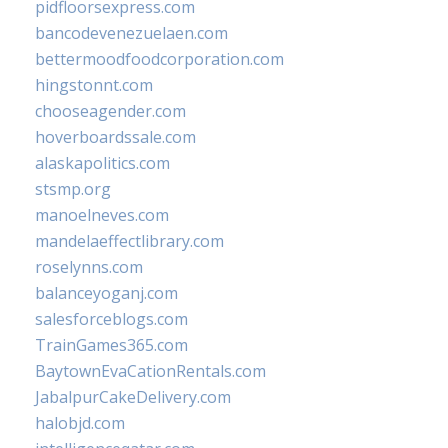
pidfloorsexpress.com
bancodevenezuelaen.com
bettermoodfoodcorporation.com
hingstonnt.com
chooseagender.com
hoverboardssale.com
alaskapolitics.com
stsmp.org
manoelneves.com
mandelaeffectlibrary.com
roselynns.com
balanceyoganj.com
salesforceblogs.com
TrainGames365.com
BaytownEvaCationRentals.com
JabalpurCakeDelivery.com
halobjd.com