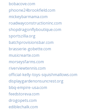
bobacove.com
phoone24brookfield.com
mickeybarmama.com
roadwayconstructioninc.com
shopdragonflyboutique.com
sportszilla.org
batchprovisionsbar.com
brasserie-gobette.com
musicrearte.com
morseysfarms.com
riverviewtennis.com
official-kelly-toys-squishmallows.com
displaygardenonsuncrest.org
bbq-empire-usa.com
feedstoreva.com
drogopets.com
ediblechalk.com