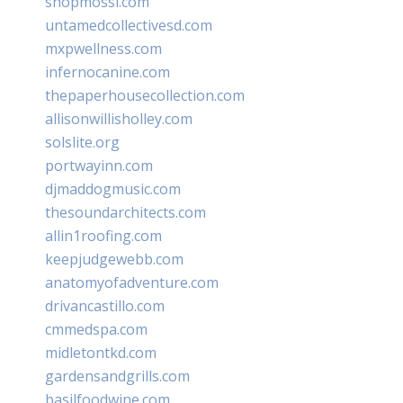
shopmossi.com
untamedcollectivesd.com
mxpwellness.com
infernocanine.com
thepaperhousecollection.com
allisonwillisholley.com
solslite.org
portwayinn.com
djmaddogmusic.com
thesoundarchitects.com
allin1roofing.com
keepjudgewebb.com
anatomyofadventure.com
drivancastillo.com
cmmedspa.com
midletontkd.com
gardensandgrills.com
basilfoodwine.com