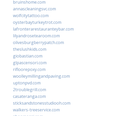
bruinshome.com
annascleaningsvc.com
wolfcitytattoo.com
oysterbayturkeytrot.com
lafronterarestauranteybar.com
lilyandrosetearoom.com
olivesburgberrypatch.com
theslushkids.com
giobastian.com
glpascensori.com
rifloorepoxy.com
woolleymillingandpaving.com
uptonpvd.com
2troublegrill.com
casateranga.com
sticksandstonesstudiooh.com
walkers-treeservice.com