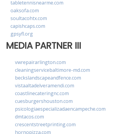
tabletennisnearme.com
oaksofa.com
soultacohtx.com
capishcaps.com
gpsyfl.org
MEDIA PARTNER III
vwrepairarlington.com
cleaningservicebaltimore-md.com
beckslandscapeandfence.com
vistaaltadelveramendi.com
coastlinecateringnc.com
cuesburgershouston.com
psicologiaespecializadaencampeche.com
dmtacos.com
crescentstreetprinting.com
hornopizza.com