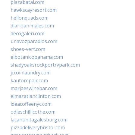
plazabatai.com
hawkscayresort.com
hellonquads.com
diarioanimales.com
decogaleri.com
unavozparadios.com
shoes-vert.com
elbotanicopanama.com
shadyoaksrockportrvpark.com
jccoinlaundry.com
kautorepair.com
marjaeswinebar.com
elmazatlanclinton.com
ideacoffeenyc.com
odieschillicothe.com
lacantinitagalesburg.com
pizzadeliverybristol.com