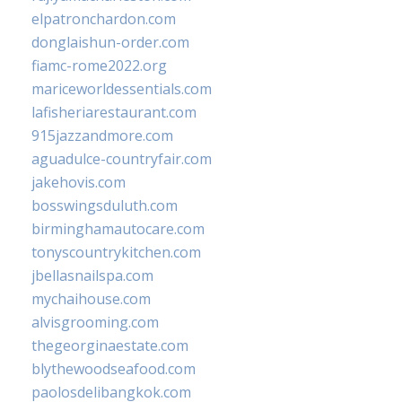
elpatronchardon.com
donglaishun-order.com
fiamc-rome2022.org
mariceworldessentials.com
lafisheriarestaurant.com
915jazzandmore.com
aguadulce-countryfair.com
jakehovis.com
bosswingsduluth.com
birminghamautocare.com
tonyscountrykitchen.com
jbellasnailspa.com
mychaihouse.com
alvisgrooming.com
thegeorginaestate.com
blythewoodseafood.com
paolosdelibangkok.com