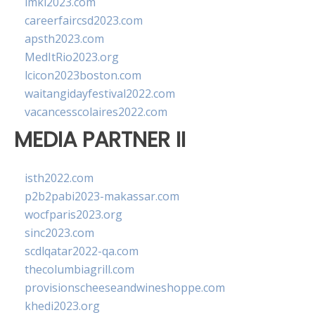
imkl2023.com
careerfaircsd2023.com
apsth2023.com
MedItRio2023.org
lcicon2023boston.com
waitangidayfestival2022.com
vacancesscolaires2022.com
MEDIA PARTNER II
isth2022.com
p2b2pabi2023-makassar.com
wocfparis2023.org
sinc2023.com
scdlqatar2022-qa.com
thecolumbiagrill.com
provisionscheeseandwineshoppe.com
khedi2023.org