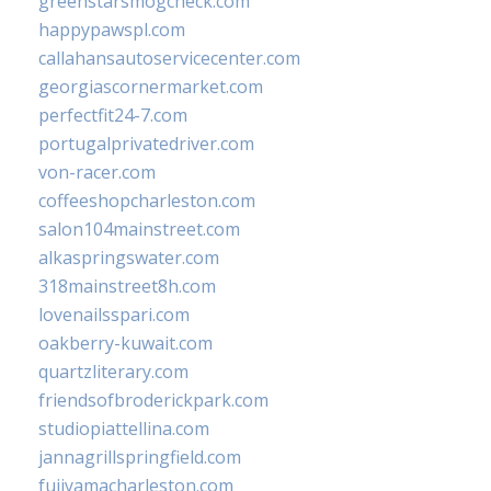
greenstarsmogcheck.com
happypawspl.com
callahansautoservicecenter.com
georgiascornermarket.com
perfectfit24-7.com
portugalprivatedriver.com
von-racer.com
coffeeshopcharleston.com
salon104mainstreet.com
alkaspringswater.com
318mainstreet8h.com
lovenailsspari.com
oakberry-kuwait.com
quartzliterary.com
friendsofbroderickpark.com
studiopiattellina.com
jannagrillspringfield.com
fujiyamacharleston.com