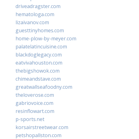
driveadragster.com
hematologa.com
lizaivanov.com
guesttinyhomes.com
home-plow-by-meyer.com
palatelatincuisine.com
blackdoglegacy.com
eatvivahouston.com
thebigshowok.com
chimeandstave.com
greatwallseafoodny.com
theloverose.com
gabriovoice.com
resinflowart.com
p-sports.net
korsairstreetwear.com
petshopallston.com