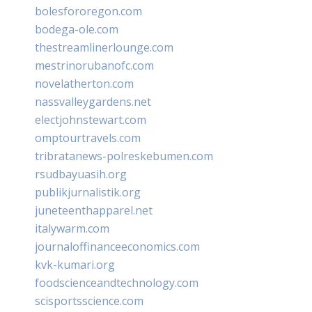
bolesfororegon.com
bodega-ole.com
thestreamlinerlounge.com
mestrinorubanofc.com
novelatherton.com
nassvalleygardens.net
electjohnstewart.com
omptourtravels.com
tribratanews-polreskebumen.com
rsudbayuasih.org
publikjurnalistik.org
juneteenthapparel.net
italywarm.com
journaloffinanceeconomics.com
kvk-kumari.org
foodscienceandtechnology.com
scisportsscience.com