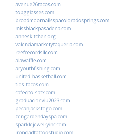
avenue26tacos.com
topgglasses.com
broadmoornailsspacoloradosprings.com
missblackpasadena.com
anneskitchen.org
valenciamarketytaqueria.com
reefrecordsllc.com
alawaffle.com
aryouthfishing.com
united-basketball.com
tios-tacos.com
cafecito-satx.com
graduacionviu2023.com
pecanjackstogo.com
zengardendayspa.com
sparklejewelryinc.com
ironcladtattoostudio.com