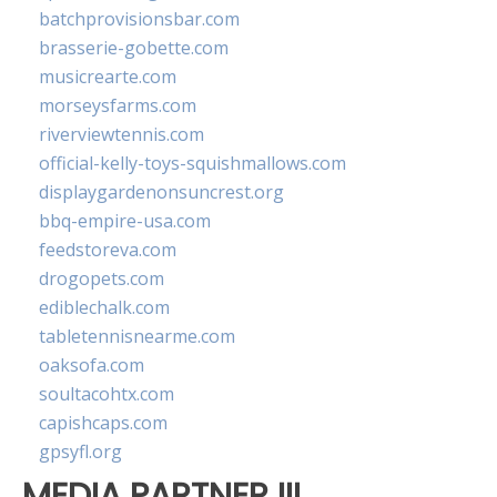
batchprovisionsbar.com
brasserie-gobette.com
musicrearte.com
morseysfarms.com
riverviewtennis.com
official-kelly-toys-squishmallows.com
displaygardenonsuncrest.org
bbq-empire-usa.com
feedstoreva.com
drogopets.com
ediblechalk.com
tabletennisnearme.com
oaksofa.com
soultacohtx.com
capishcaps.com
gpsyfl.org
MEDIA PARTNER III