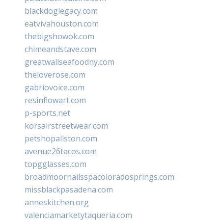
blackdoglegacy.com
eatvivahouston.com
thebigshowok.com
chimeandstave.com
greatwallseafoodny.com
theloverose.com
gabriovoice.com
resinflowart.com
p-sports.net
korsairstreetwear.com
petshopallston.com
avenue26tacos.com
topgglasses.com
broadmoornailsspacoloradosprings.com
missblackpasadena.com
anneskitchen.org
valenciamarketytaqueria.com