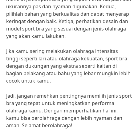
ukurannya pas dan nyaman digunakan. Kedua,
pilihlah bahan yang berkualitas dan dapat menyerap
keringat dengan baik. Ketiga, perhatikan desain dan
model sport bra yang sesuai dengan jenis olahraga
yang akan kamu lakukan.
Jika kamu sering melakukan olahraga intensitas
tinggi seperti lari atau olahraga kekuatan, sport bra
dengan dukungan yang ekstra seperti kaitan di
bagian belakang atau bahu yang lebar mungkin lebih
cocok untuk kamu.
Jadi, jangan remehkan pentingnya memilih jenis sport
bra yang tepat untuk meningkatkan performa
olahraga kamu. Dengan memperhatikan hal ini,
kamu bisa berolahraga dengan lebih nyaman dan
aman. Selamat berolahraga!