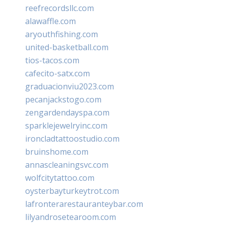
reefrecordsllc.com
alawaffle.com
aryouthfishing.com
united-basketball.com
tios-tacos.com
cafecito-satx.com
graduacionviu2023.com
pecanjackstogo.com
zengardendayspa.com
sparklejewelryinc.com
ironcladtattoostudio.com
bruinshome.com
annascleaningsvc.com
wolfcitytattoo.com
oysterbayturkeytrot.com
lafronterarestauranteybar.com
lilyandrosetearoom.com