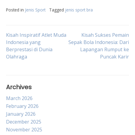
Posted in
Jenis Sport
Tagged
jenis sport bra
Post
Kisah Inspiratif Atlet Muda
Kisah Sukses Pemain
Indonesia yang
Sepak Bola Indonesia: Dari
Berprestasi di Dunia
Lapangan Rumput ke
navigation
Olahraga
Puncak Karir
Archives
March 2026
February 2026
January 2026
December 2025
November 2025