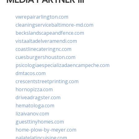
vwrepairarlington.com
cleaningservicebaltimore-md.com
beckslandscapeandfence.com
vistaaltadelveramendi.com
coastlinecateringnc.com
cuesburgershouston.com
psicologiaespecializadaencampeche.com
dmtacos.com
crescentstreetprinting.com
hornopizza.com
driveadragster.com
hematologa.com
lizaivanov.com
guesttinyhomes.com
home-plow-by-meyer.com
palatelatincuisine.com