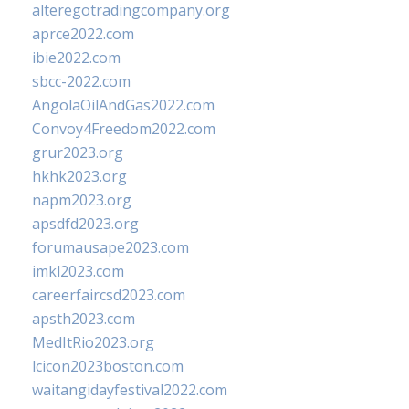
alteregotradingcompany.org
aprce2022.com
ibie2022.com
sbcc-2022.com
AngolaOilAndGas2022.com
Convoy4Freedom2022.com
grur2023.org
hkhk2023.org
napm2023.org
apsdfd2023.org
forumausape2023.com
imkl2023.com
careerfaircsd2023.com
apsth2023.com
MedItRio2023.org
lcicon2023boston.com
waitangidayfestival2022.com