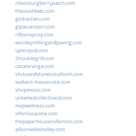
olivesburgberrypatch.com
theslushkids.com
giobastian.com
glpascensori.com
rifloorepoxy.com
woolleymillingandpaving.com
uptonpvd.com
2troublegrill.com
casateranga.com
sticksandstonesstudiooh.com
walkers-treeservice.com
shopmossi.com
untamedcollectivesd.com
mxpwellness.com
infernocanine.com
thepaperhousecollection.com
allisonwillisholley.com