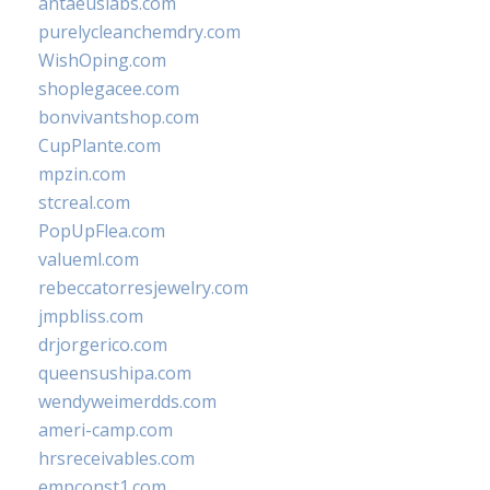
antaeuslabs.com
purelycleanchemdry.com
WishOping.com
shoplegacee.com
bonvivantshop.com
CupPlante.com
mpzin.com
stcreal.com
PopUpFlea.com
valueml.com
rebeccatorresjewelry.com
jmpbliss.com
drjorgerico.com
queensushipa.com
wendyweimerdds.com
ameri-camp.com
hrsreceivables.com
empconst1.com