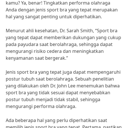
kamu? Ya, benar! Tingkatkan performa olahraga
Anda dengan jenis sport bra yang tepat merupakan
hal yang sangat penting untuk diperhatikan.
Menurut ahli kesehatan, Dr. Sarah Smith, “Sport bra
yang tepat dapat memberikan dukungan yang cukup
pada payudara saat berolahraga, sehingga dapat
mengurangi risiko cedera dan meningkatkan
kenyamanan saat bergerak.”
Jenis sport bra yang tepat juga dapat mempengaruhi
postur tubuh saat berolahraga. Sebuah penelitian
yang dilakukan oleh Dr. John Lee menemukan bahwa
sport bra yang tidak sesuai dapat menyebabkan
postur tubuh menjadi tidak stabil, sehingga
mengurangi performa olahraga.
Ada beberapa hal yang perlu diperhatikan saat
memilih jenis sport bra yang tepat. Pertama, pastikan