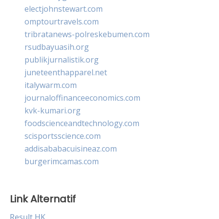
electjohnstewart.com
omptourtravels.com
tribratanews-polreskebumen.com
rsudbayuasih.org
publikjurnalistik.org
juneteenthapparel.net
italywarm.com
journaloffinanceeconomics.com
kvk-kumari.org
foodscienceandtechnology.com
scisportsscience.com
addisababacuisineaz.com
burgerimcamas.com
Link Alternatif
Result HK