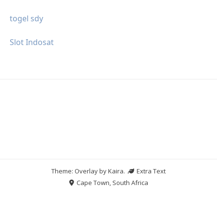
togel sdy
Slot Indosat
Theme: Overlay by
Kaira
.
Extra Text
Cape Town, South Africa