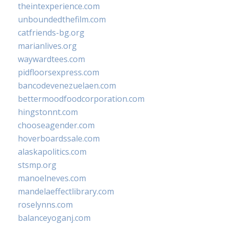
theintexperience.com
unboundedthefilm.com
catfriends-bg.org
marianlives.org
waywardtees.com
pidfloorsexpress.com
bancodevenezuelaen.com
bettermoodfoodcorporation.com
hingstonnt.com
chooseagender.com
hoverboardssale.com
alaskapolitics.com
stsmp.org
manoelneves.com
mandelaeffectlibrary.com
roselynns.com
balanceyoganj.com