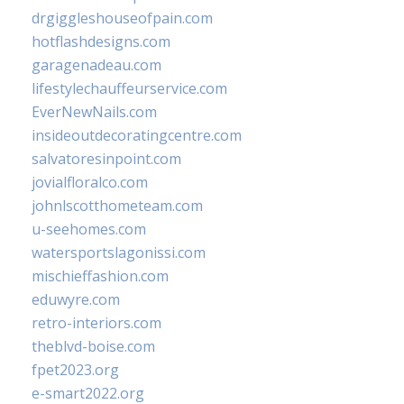
drgiggleshouseofpain.com
hotflashdesigns.com
garagenadeau.com
lifestylechauffeurservice.com
EverNewNails.com
insideoutdecoratingcentre.com
salvatoresinpoint.com
jovialfloralco.com
johnlscotthometeam.com
u-seehomes.com
watersportslagonissi.com
mischieffashion.com
eduwyre.com
retro-interiors.com
theblvd-boise.com
fpet2023.org
e-smart2022.org