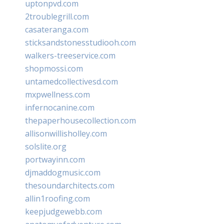
uptonpvd.com
2troublegrill.com
casateranga.com
sticksandstonesstudiooh.com
walkers-treeservice.com
shopmossi.com
untamedcollectivesd.com
mxpwellness.com
infernocanine.com
thepaperhousecollection.com
allisonwillisholley.com
solslite.org
portwayinn.com
djmaddogmusic.com
thesoundarchitects.com
allin1roofing.com
keepjudgewebb.com