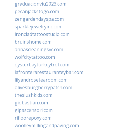
graduacionviu2023.com
pecanjackstogo.com
zengardendayspa.com
sparklejewelryinc.com
ironcladtattoostudio.com
bruinshome.com
annascleaningsvc.com
wolfcitytattoo.com
oysterbayturkeytrot.com
lafronterarestauranteybar.com
lilyandrosetearoom.com
olivesburgberrypatch.com
theslushkids.com
giobastian.com
glpascensori.com
rifloorepoxy.com
woolleymillingandpaving.com