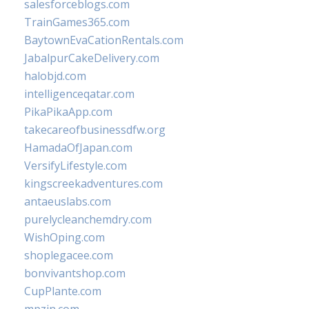
salesforceblogs.com
TrainGames365.com
BaytownEvaCationRentals.com
JabalpurCakeDelivery.com
halobjd.com
intelligenceqatar.com
PikaPikaApp.com
takecareofbusinessdfw.org
HamadaOfJapan.com
VersifyLifestyle.com
kingscreekadventures.com
antaeuslabs.com
purelycleanchemdry.com
WishOping.com
shoplegacee.com
bonvivantshop.com
CupPlante.com