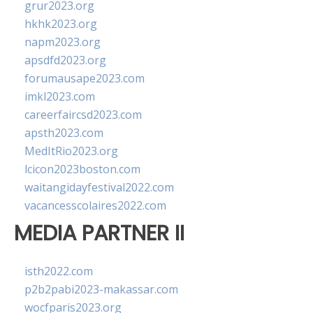
grur2023.org
hkhk2023.org
napm2023.org
apsdfd2023.org
forumausape2023.com
imkl2023.com
careerfaircsd2023.com
apsth2023.com
MedItRio2023.org
lcicon2023boston.com
waitangidayfestival2022.com
vacancesscolaires2022.com
MEDIA PARTNER II
isth2022.com
p2b2pabi2023-makassar.com
wocfparis2023.org