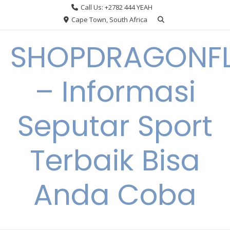
Skip
Call Us: +2782 444 YEAH
to
Cape Town, South Africa
content
SHOPDRAGONF
– Informasi
Seputar Sport
Terbaik Bisa
Anda Coba