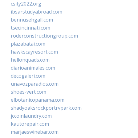
csity2022.org
ibsarstudyabroad.com
bennusehgall.com
tsecincinnati.com
roderconstructiongroup.com
plazabatai.com
hawkscayresort.com
hellonquads.com
diarioanimales.com
decogaleri.com
unavozparadios.com
shoes-vert.com
elbotanicopanama.com
shadyoaksrockportrvpark.com
jccoinlaundry.com
kautorepair.com
marjaeswinebar.com