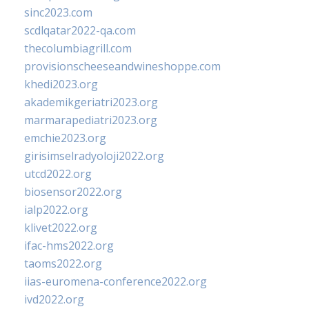
sinc2023.com
scdlqatar2022-qa.com
thecolumbiagrill.com
provisionscheeseandwineshoppe.com
khedi2023.org
akademikgeriatri2023.org
marmarapediatri2023.org
emchie2023.org
girisimselradyoloji2022.org
utcd2022.org
biosensor2022.org
ialp2022.org
klivet2022.org
ifac-hms2022.org
taoms2022.org
iias-euromena-conference2022.org
ivd2022.org