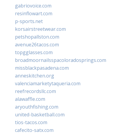
gabriovoice.com
resinflowart.com
p-sports.net
korsairstreetwear.com
petshopallston.com
avenue26tacos.com
topgglasses.com
broadmoornailsspacoloradosprings.com
missblackpasadena.com
anneskitchen.org
valenciamarketytaqueria.com
reefrecordsllc.com
alawaffle.com
aryouthfishing.com
united-basketball.com
tios-tacos.com
cafecito-satx.com