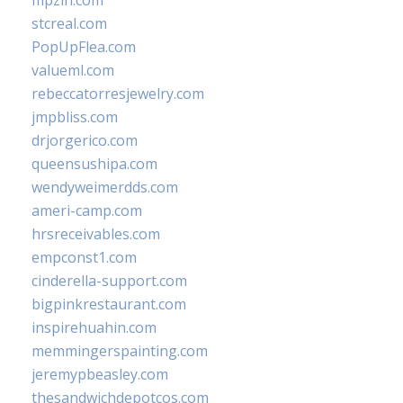
mpzin.com
stcreal.com
PopUpFlea.com
valueml.com
rebeccatorresjewelry.com
jmpbliss.com
drjorgerico.com
queensushipa.com
wendyweimerdds.com
ameri-camp.com
hrsreceivables.com
empconst1.com
cinderella-support.com
bigpinkrestaurant.com
inspirehuahin.com
memmingerspainting.com
jeremypbeasley.com
thesandwichdepotcos.com