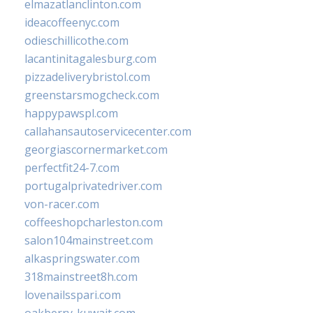
elmazatlanclinton.com
ideacoffeenyc.com
odieschillicothe.com
lacantinitagalesburg.com
pizzadeliverybristol.com
greenstarsmogcheck.com
happypawspl.com
callahansautoservicecenter.com
georgiascornermarket.com
perfectfit24-7.com
portugalprivatedriver.com
von-racer.com
coffeeshopcharleston.com
salon104mainstreet.com
alkaspringswater.com
318mainstreet8h.com
lovenailsspari.com