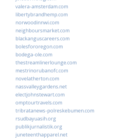
valera-amsterdam.com
libertybrandhemp.com
norwoodinnwi.com
neighboursmarket.com
blackanguscareers.com
bolesfororegon.com
bodega-ole.com
thestreamlinerlounge.com
mestrinorubanofc.com
novelatherton.com
nassvalleygardens.net
electjohnstewart.com
omptourtravels.com
tribratanews-polreskebumen.com
rsudbayuasih.org
publikjurnalistik.org
juneteenthapparel.net