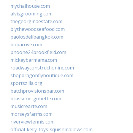
mychaihouse.com
alvisgrooming.com
thegeorginaestate.com
blythewoodseafood.com
paolosdelibangkok.com
bobacove.com
phoone24brookfield.com
mickeybarmama.com
roadwayconstructioninc.com
shopdragonflyboutique.com
sportszilla.org
batchprovisionsbar.com
brasserie-gobette.com
musicrearte.com
morseysfarms.com
riverviewtennis.com
official-kelly-toys-squishmallows.com