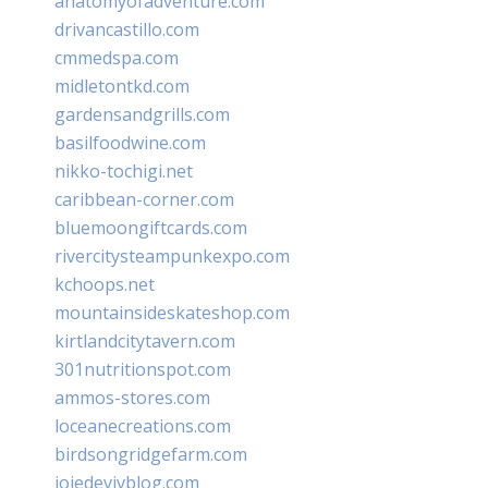
anatomyofadventure.com
drivancastillo.com
cmmedspa.com
midletontkd.com
gardensandgrills.com
basilfoodwine.com
nikko-tochigi.net
caribbean-corner.com
bluemoongiftcards.com
rivercitysteampunkexpo.com
kchoops.net
mountainsideskateshop.com
kirtlandcitytavern.com
301nutritionspot.com
ammos-stores.com
loceanecreations.com
birdsongridgefarm.com
joiedevivblog.com