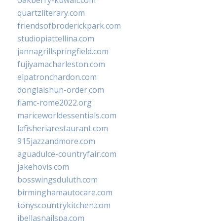
oakberry-kuwait.com
quartzliterary.com
friendsofbroderickpark.com
studiopiattellina.com
jannagrillspringfield.com
fujiyamacharleston.com
elpatronchardon.com
donglaishun-order.com
fiamc-rome2022.org
mariceworldessentials.com
lafisheriarestaurant.com
915jazzandmore.com
aguadulce-countryfair.com
jakehovis.com
bosswingsduluth.com
birminghamautocare.com
tonyscountrykitchen.com
jbellasnailspa.com