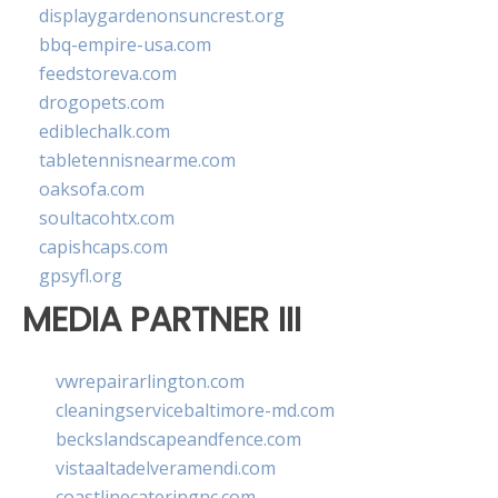
displaygardenonsuncrest.org
bbq-empire-usa.com
feedstoreva.com
drogopets.com
ediblechalk.com
tabletennisnearme.com
oaksofa.com
soultacohtx.com
capishcaps.com
gpsyfl.org
MEDIA PARTNER III
vwrepairarlington.com
cleaningservicebaltimore-md.com
beckslandscapeandfence.com
vistaaltadelveramendi.com
coastlinecateringnc.com