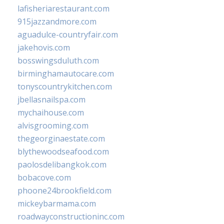
lafisheriarestaurant.com
915jazzandmore.com
aguadulce-countryfair.com
jakehovis.com
bosswingsduluth.com
birminghamautocare.com
tonyscountrykitchen.com
jbellasnailspa.com
mychaihouse.com
alvisgrooming.com
thegeorginaestate.com
blythewoodseafood.com
paolosdelibangkok.com
bobacove.com
phoone24brookfield.com
mickeybarmama.com
roadwayconstructioninc.com