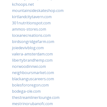
kchoops.net
mountainsideskateshop.com
kirtlandcitytavern.com
301nutritionspot.com
ammos-stores.com
loceanecreations.com
birdsongridgefarm.com
joiedevivblog.com
valera-amsterdam.com
libertybrandhemp.com
norwoodinnwi.com
neighboursmarket.com
blackanguscareers.com
bolesfororegon.com
bodega-ole.com
thestreamlinerlounge.com
mestrinorubanofc.com