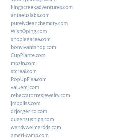
kingscreekadventures.com
antaeuslabs.com
purelycleanchemdry.com
WishOping.com
shoplegacee.com
bonvivantshop.com
CupPlante.com
mpzin.com
stcreal.com
PopUpFlea.com
valueml.com
rebeccatorresjewelry.com
jmpbliss.com
drjorgerico.com
queensushipa.com
wendyweimerdds.com
ameri-camp.com