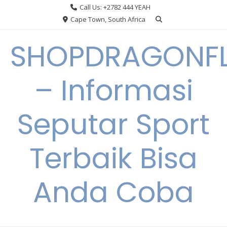
Skip
Call Us: +2782 444 YEAH
to
Cape Town, South Africa
content
SHOPDRAGONF
– Informasi
Seputar Sport
Terbaik Bisa
Anda Coba