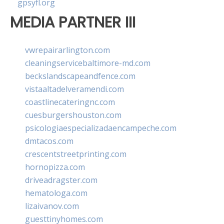
gpsyfl.org
MEDIA PARTNER III
vwrepairarlington.com
cleaningservicebaltimore-md.com
beckslandscapeandfence.com
vistaaltadelveramendi.com
coastlinecateringnc.com
cuesburgershouston.com
psicologiaespecializadaencampeche.com
dmtacos.com
crescentstreetprinting.com
hornopizza.com
driveadragster.com
hematologa.com
lizaivanov.com
guesttinyhomes.com