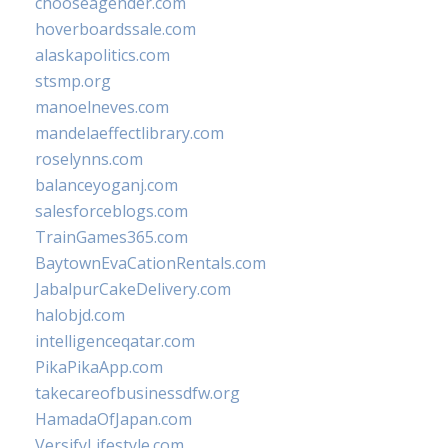
chooseagender.com
hoverboardssale.com
alaskapolitics.com
stsmp.org
manoelneves.com
mandelaeffectlibrary.com
roselynns.com
balanceyoganj.com
salesforceblogs.com
TrainGames365.com
BaytownEvaCationRentals.com
JabalpurCakeDelivery.com
halobjd.com
intelligenceqatar.com
PikaPikaApp.com
takecareofbusinessdfw.org
HamadaOfJapan.com
VersifyLifestyle.com