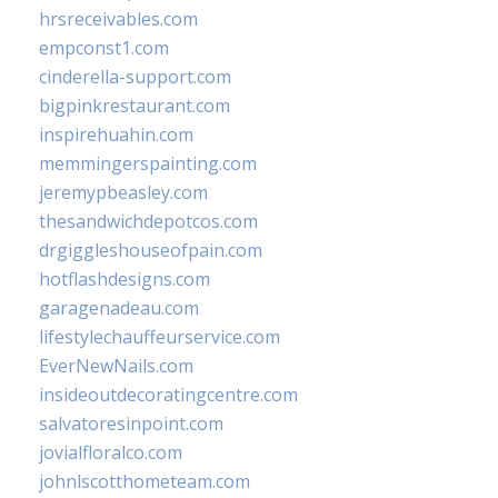
hrsreceivables.com
empconst1.com
cinderella-support.com
bigpinkrestaurant.com
inspirehuahin.com
memmingerspainting.com
jeremypbeasley.com
thesandwichdepotcos.com
drgiggleshouseofpain.com
hotflashdesigns.com
garagenadeau.com
lifestylechauffeurservice.com
EverNewNails.com
insideoutdecoratingcentre.com
salvatoresinpoint.com
jovialfloralco.com
johnlscotthometeam.com