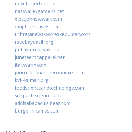
novelatherton.com
nassvalleygardens.net
electjohnstewart.com
omptourtravels.com
tribratanews-polreskebumen.com
rsudbayuasih.org
publikjurnalistik.org
juneteenthapparel.net
italywarm.com
journaloffinanceeconomics.com
kvk-kumari.org
foodscienceandtechnology.com
scisportsscience.com
addisababacuisineaz.com
burgerimcamas.com