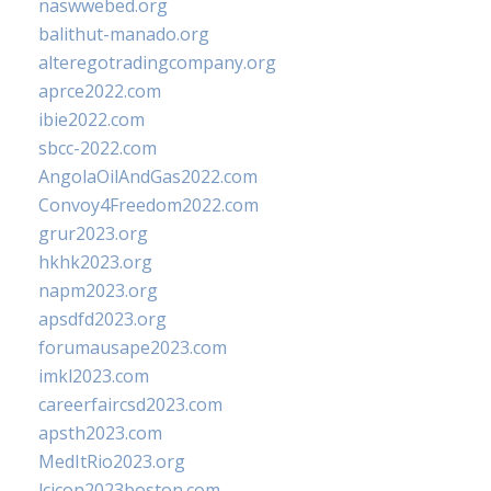
naswwebed.org
balithut-manado.org
alteregotradingcompany.org
aprce2022.com
ibie2022.com
sbcc-2022.com
AngolaOilAndGas2022.com
Convoy4Freedom2022.com
grur2023.org
hkhk2023.org
napm2023.org
apsdfd2023.org
forumausape2023.com
imkl2023.com
careerfaircsd2023.com
apsth2023.com
MedItRio2023.org
lcicon2023boston.com