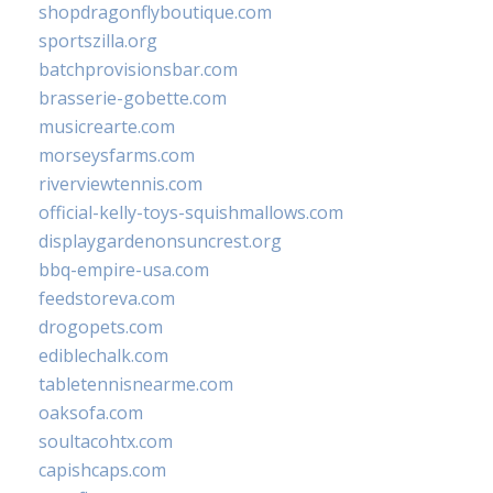
shopdragonflyboutique.com
sportszilla.org
batchprovisionsbar.com
brasserie-gobette.com
musicrearte.com
morseysfarms.com
riverviewtennis.com
official-kelly-toys-squishmallows.com
displaygardenonsuncrest.org
bbq-empire-usa.com
feedstoreva.com
drogopets.com
ediblechalk.com
tabletennisnearme.com
oaksofa.com
soultacohtx.com
capishcaps.com