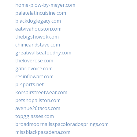
home-plow-by-meyer.com
palatelatincuisine.com
blackdoglegacy.com
eatvivahouston.com
thebigshowok.com
chimeandstave.com
greatwallseafoodny.com
theloverose.com
gabriovoice.com
resinflowart.com
p-sports.net
korsairstreetwear.com
petshopallston.com
avenue26tacos.com
topgglasses.com
broadmoornailsspacoloradosprings.com
missblackpasadena.com