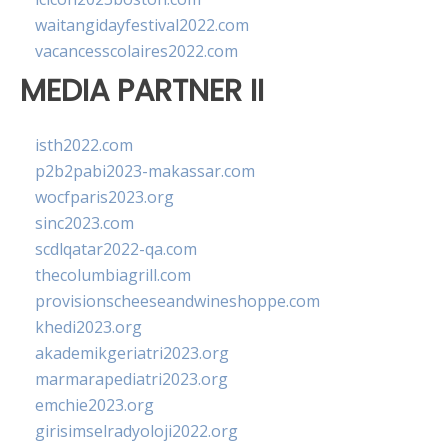
waitangidayfestival2022.com
vacancesscolaires2022.com
MEDIA PARTNER II
isth2022.com
p2b2pabi2023-makassar.com
wocfparis2023.org
sinc2023.com
scdlqatar2022-qa.com
thecolumbiagrill.com
provisionscheeseandwineshoppe.com
khedi2023.org
akademikgeriatri2023.org
marmarapediatri2023.org
emchie2023.org
girisimselradyoloji2022.org