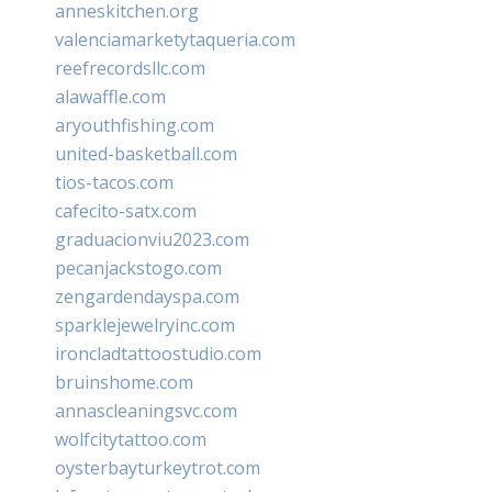
anneskitchen.org
valenciamarketytaqueria.com
reefrecordsllc.com
alawaffle.com
aryouthfishing.com
united-basketball.com
tios-tacos.com
cafecito-satx.com
graduacionviu2023.com
pecanjackstogo.com
zengardendayspa.com
sparklejewelryinc.com
ironcladtattoostudio.com
bruinshome.com
annascleaningsvc.com
wolfcitytattoo.com
oysterbayturkeytrot.com