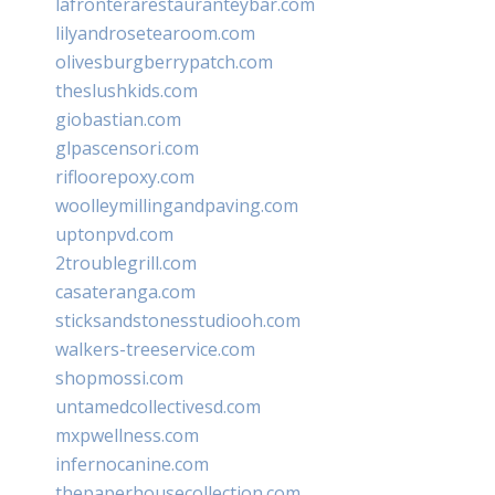
lafronterarestauranteybar.com
lilyandrosetearoom.com
olivesburgberrypatch.com
theslushkids.com
giobastian.com
glpascensori.com
rifloorepoxy.com
woolleymillingandpaving.com
uptonpvd.com
2troublegrill.com
casateranga.com
sticksandstonesstudiooh.com
walkers-treeservice.com
shopmossi.com
untamedcollectivesd.com
mxpwellness.com
infernocanine.com
thepaperhousecollection.com