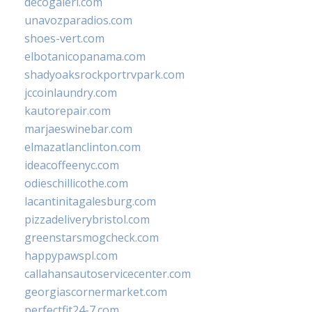
decogaleri.com
unavozparadios.com
shoes-vert.com
elbotanicopanama.com
shadyoaksrockportrvpark.com
jccoinlaundry.com
kautorepair.com
marjaeswinebar.com
elmazatlanclinton.com
ideacoffeenyc.com
odieschillicothe.com
lacantinitagalesburg.com
pizzadeliverybristol.com
greenstarsmogcheck.com
happypawspl.com
callahansautoservicecenter.com
georgiascornermarket.com
perfectfit24-7.com