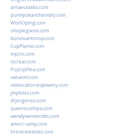
antaeuslabs.com
purelycleanchemdry.com
WishOping.com
shoplegacee.com
bonvivantshop.com
CupPlante.com
mpzin.com
stcreal.com
PopUpFlea.com
valueml.com
rebeccatorresjewelry.com
jmpbliss.com
drjorgerico.com
queensushipa.com
wendyweimerdds.com
ameri-camp.com
hrsreceivables.com