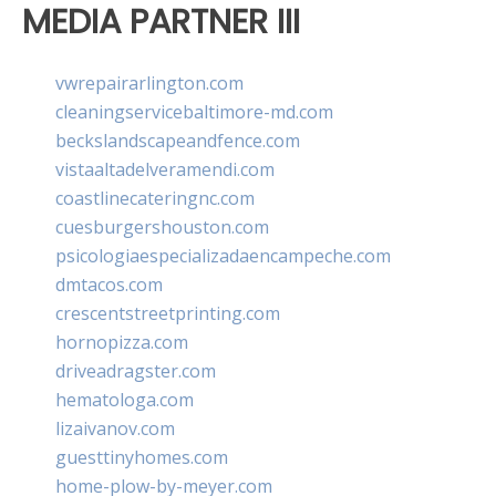
MEDIA PARTNER III
vwrepairarlington.com
cleaningservicebaltimore-md.com
beckslandscapeandfence.com
vistaaltadelveramendi.com
coastlinecateringnc.com
cuesburgershouston.com
psicologiaespecializadaencampeche.com
dmtacos.com
crescentstreetprinting.com
hornopizza.com
driveadragster.com
hematologa.com
lizaivanov.com
guesttinyhomes.com
home-plow-by-meyer.com