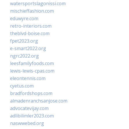
watersportslagonissi.com
mischieffashion.com
eduwyre.com
retro-interiors.com
theblvd-boise.com
fpet2023.org
e-smart2022.org
ngrc2022.org
leesfamilyfoods.com
lewis-lewis-cpas.com
eleontennis.com
cyetus.com
bradfordshops.com
almadenranchsanjose.com
advocatevijay.com
adlibilimler2023.com
naswwebed.org