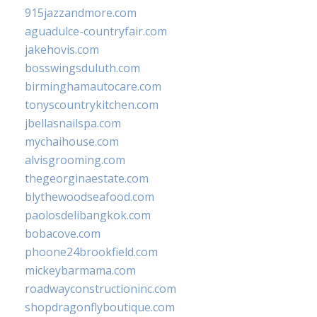
915jazzandmore.com
aguadulce-countryfair.com
jakehovis.com
bosswingsduluth.com
birminghamautocare.com
tonyscountrykitchen.com
jbellasnailspa.com
mychaihouse.com
alvisgrooming.com
thegeorginaestate.com
blythewoodseafood.com
paolosdelibangkok.com
bobacove.com
phoone24brookfield.com
mickeybarmama.com
roadwayconstructioninc.com
shopdragonflyboutique.com