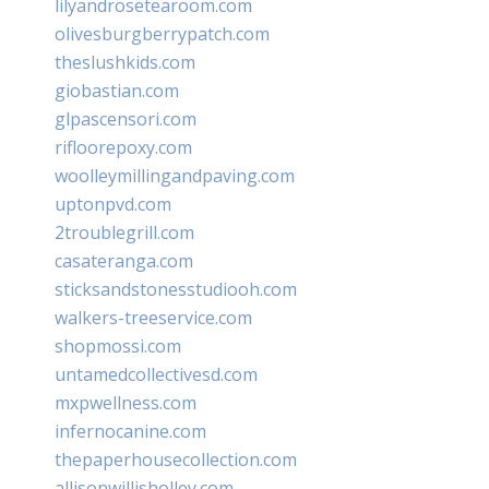
lilyandrosetearoom.com
olivesburgberrypatch.com
theslushkids.com
giobastian.com
glpascensori.com
rifloorepoxy.com
woolleymillingandpaving.com
uptonpvd.com
2troublegrill.com
casateranga.com
sticksandstonesstudiooh.com
walkers-treeservice.com
shopmossi.com
untamedcollectivesd.com
mxpwellness.com
infernocanine.com
thepaperhousecollection.com
allisonwillisholley.com