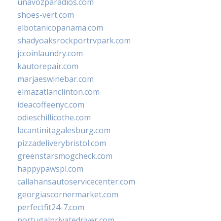
unavozparadios.com
shoes-vert.com
elbotanicopanama.com
shadyoaksrockportrvpark.com
jccoinlaundry.com
kautorepair.com
marjaeswinebar.com
elmazatlanclinton.com
ideacoffeenyc.com
odieschillicothe.com
lacantinitagalesburg.com
pizzadeliverybristol.com
greenstarsmogcheck.com
happypawspl.com
callahansautoservicecenter.com
georgiascornermarket.com
perfectfit24-7.com
portugalprivatedriver.com