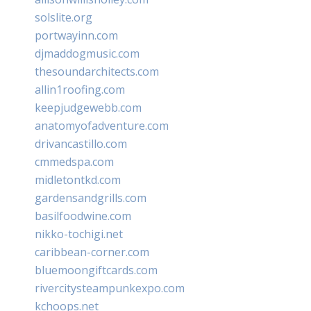
solslite.org
portwayinn.com
djmaddogmusic.com
thesoundarchitects.com
allin1roofing.com
keepjudgewebb.com
anatomyofadventure.com
drivancastillo.com
cmmedspa.com
midletontkd.com
gardensandgrills.com
basilfoodwine.com
nikko-tochigi.net
caribbean-corner.com
bluemoongiftcards.com
rivercitysteampunkexpo.com
kchoops.net