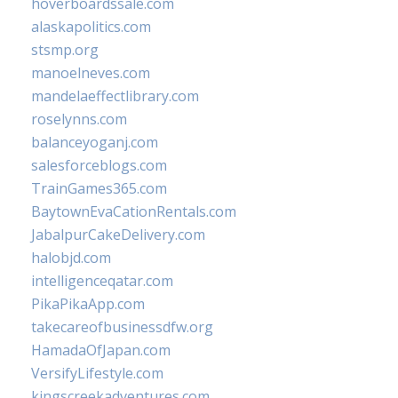
hoverboardssale.com
alaskapolitics.com
stsmp.org
manoelneves.com
mandelaeffectlibrary.com
roselynns.com
balanceyoganj.com
salesforceblogs.com
TrainGames365.com
BaytownEvaCationRentals.com
JabalpurCakeDelivery.com
halobjd.com
intelligenceqatar.com
PikaPikaApp.com
takecareofbusinessdfw.org
HamadaOfJapan.com
VersifyLifestyle.com
kingscreekadventures.com