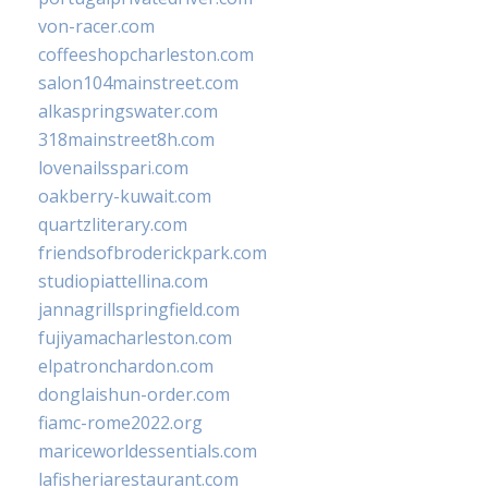
von-racer.com
coffeeshopcharleston.com
salon104mainstreet.com
alkaspringswater.com
318mainstreet8h.com
lovenailsspari.com
oakberry-kuwait.com
quartzliterary.com
friendsofbroderickpark.com
studiopiattellina.com
jannagrillspringfield.com
fujiyamacharleston.com
elpatronchardon.com
donglaishun-order.com
fiamc-rome2022.org
mariceworldessentials.com
lafisheriarestaurant.com