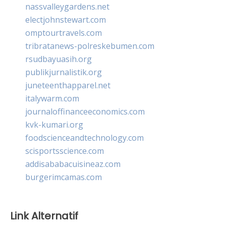
nassvalleygardens.net
electjohnstewart.com
omptourtravels.com
tribratanews-polreskebumen.com
rsudbayuasih.org
publikjurnalistik.org
juneteenthapparel.net
italywarm.com
journaloffinanceeconomics.com
kvk-kumari.org
foodscienceandtechnology.com
scisportsscience.com
addisababacuisineaz.com
burgerimcamas.com
Link Alternatif