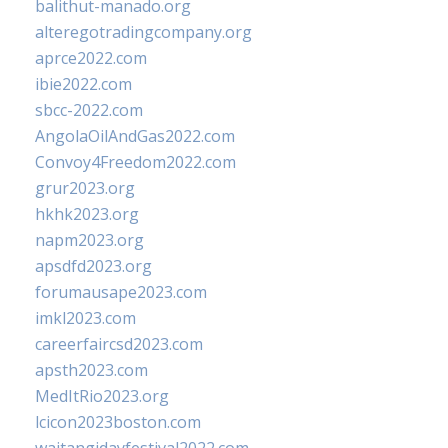
balithut-manado.org
alteregotradingcompany.org
aprce2022.com
ibie2022.com
sbcc-2022.com
AngolaOilAndGas2022.com
Convoy4Freedom2022.com
grur2023.org
hkhk2023.org
napm2023.org
apsdfd2023.org
forumausape2023.com
imkl2023.com
careerfaircsd2023.com
apsth2023.com
MedItRio2023.org
lcicon2023boston.com