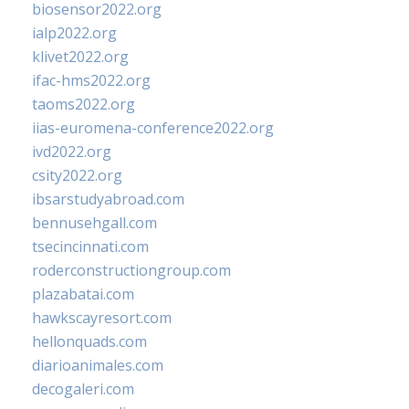
biosensor2022.org
ialp2022.org
klivet2022.org
ifac-hms2022.org
taoms2022.org
iias-euromena-conference2022.org
ivd2022.org
csity2022.org
ibsarstudyabroad.com
bennusehgall.com
tsecincinnati.com
roderconstructiongroup.com
plazabatai.com
hawkscayresort.com
hellonquads.com
diarioanimales.com
decogaleri.com