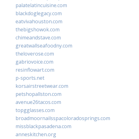
palatelatincuisine.com
blackdoglegacy.com
eatvivahouston.com
thebigshowok.com
chimeandstave.com
greatwallseafoodny.com
theloverose.com
gabriovoice.com
resinflowart.com
p-sports.net
korsairstreetwear.com
petshopallston.com
avenue26tacos.com
topgglasses.com
broadmoornailsspacoloradosprings.com
missblackpasadena.com
anneskitchen.org