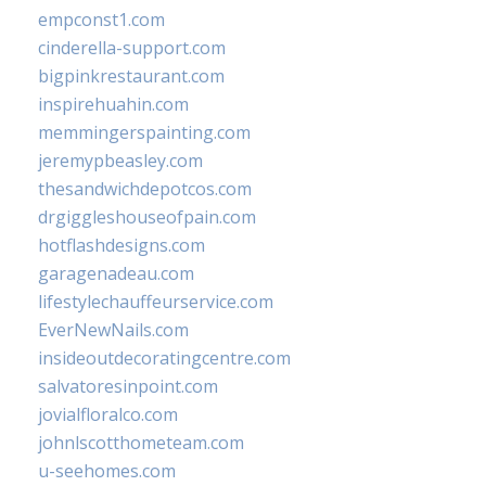
empconst1.com
cinderella-support.com
bigpinkrestaurant.com
inspirehuahin.com
memmingerspainting.com
jeremypbeasley.com
thesandwichdepotcos.com
drgiggleshouseofpain.com
hotflashdesigns.com
garagenadeau.com
lifestylechauffeurservice.com
EverNewNails.com
insideoutdecoratingcentre.com
salvatoresinpoint.com
jovialfloralco.com
johnlscotthometeam.com
u-seehomes.com