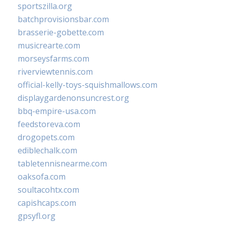
sportszilla.org
batchprovisionsbar.com
brasserie-gobette.com
musicrearte.com
morseysfarms.com
riverviewtennis.com
official-kelly-toys-squishmallows.com
displaygardenonsuncrest.org
bbq-empire-usa.com
feedstoreva.com
drogopets.com
ediblechalk.com
tabletennisnearme.com
oaksofa.com
soultacohtx.com
capishcaps.com
gpsyfl.org