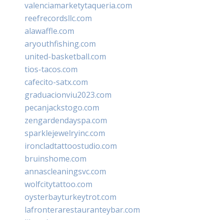
valenciamarketytaqueria.com
reefrecordsllc.com
alawaffle.com
aryouthfishing.com
united-basketball.com
tios-tacos.com
cafecito-satx.com
graduacionviu2023.com
pecanjackstogo.com
zengardendayspa.com
sparklejewelryinc.com
ironcladtattoostudio.com
bruinshome.com
annascleaningsvc.com
wolfcitytattoo.com
oysterbayturkeytrot.com
lafronterarestauranteybar.com