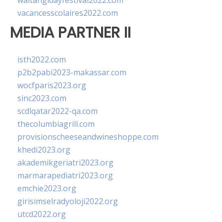
waitangidayfestival2022.com
vacancesscolaires2022.com
MEDIA PARTNER II
isth2022.com
p2b2pabi2023-makassar.com
wocfparis2023.org
sinc2023.com
scdlqatar2022-qa.com
thecolumbiagrill.com
provisionscheeseandwineshoppe.com
khedi2023.org
akademikgeriatri2023.org
marmarapediatri2023.org
emchie2023.org
girisimselradyoloji2022.org
utcd2022.org