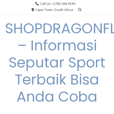
Skip
Call Us: +2782 444 YEAH
to
Cape Town, South Africa
content
SHOPDRAGONF
– Informasi
Seputar Sport
Terbaik Bisa
Anda Coba