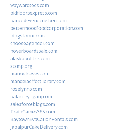
waywardtees.com
pidfloorsexpress.com
bancodevenezuelaen.com
bettermoodfoodcorporation.com
hingstonnt.com
chooseagender.com
hoverboardssale.com
alaskapolitics.com
stsmp.org
manoelneves.com
mandelaeffectlibrary.com
roselynns.com
balanceyoganj.com
salesforceblogs.com
TrainGames365.com
BaytownEvaCationRentals.com
JabalpurCakeDelivery.com