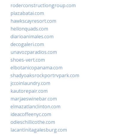
roderconstructiongroup.com
plazabatai.com
hawkscayresort.com
hellonquads.com
diarioanimales.com
decogaleri.com
unavozparadios.com
shoes-vert.com
elbotanicopanama.com
shadyoaksrockportrvpark.com
jccoinlaundry.com
kautorepair.com
marjaeswinebar.com
elmazatlanclinton.com
ideacoffeenyc.com
odieschillicothe.com
lacantinitagalesburg.com