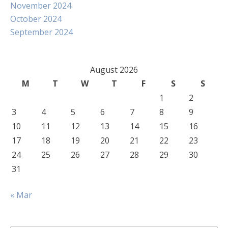
November 2024
October 2024
September 2024
August 2026
M
T
W
T
F
S
S
1
2
3
4
5
6
7
8
9
10
11
12
13
14
15
16
17
18
19
20
21
22
23
24
25
26
27
28
29
30
31
« Mar