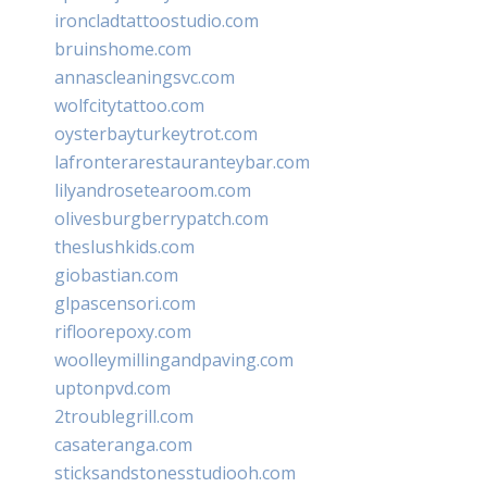
ironcladtattoostudio.com
bruinshome.com
annascleaningsvc.com
wolfcitytattoo.com
oysterbayturkeytrot.com
lafronterarestauranteybar.com
lilyandrosetearoom.com
olivesburgberrypatch.com
theslushkids.com
giobastian.com
glpascensori.com
rifloorepoxy.com
woolleymillingandpaving.com
uptonpvd.com
2troublegrill.com
casateranga.com
sticksandstonesstudiooh.com