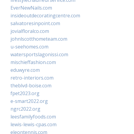
lifestylechauffeurservice.com
EverNewNails.com
insideoutdecoratingcentre.com
salvatoresinpoint.com
jovialfloralco.com
johnlscotthometeam.com
u-seehomes.com
watersportslagonissi.com
mischieffashion.com
eduwyre.com
retro-interiors.com
theblvd-boise.com
fpet2023.org
e-smart2022.org
ngrc2022.org
leesfamilyfoods.com
lewis-lewis-cpas.com
eleontennis.com