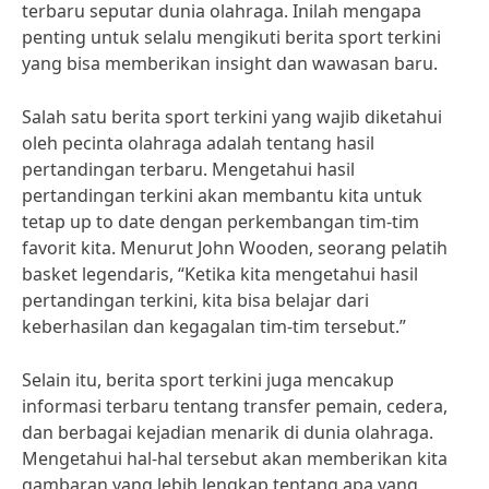
terbaru seputar dunia olahraga. Inilah mengapa
penting untuk selalu mengikuti berita sport terkini
yang bisa memberikan insight dan wawasan baru.
Salah satu berita sport terkini yang wajib diketahui
oleh pecinta olahraga adalah tentang hasil
pertandingan terbaru. Mengetahui hasil
pertandingan terkini akan membantu kita untuk
tetap up to date dengan perkembangan tim-tim
favorit kita. Menurut John Wooden, seorang pelatih
basket legendaris, “Ketika kita mengetahui hasil
pertandingan terkini, kita bisa belajar dari
keberhasilan dan kegagalan tim-tim tersebut.”
Selain itu, berita sport terkini juga mencakup
informasi terbaru tentang transfer pemain, cedera,
dan berbagai kejadian menarik di dunia olahraga.
Mengetahui hal-hal tersebut akan memberikan kita
gambaran yang lebih lengkap tentang apa yang