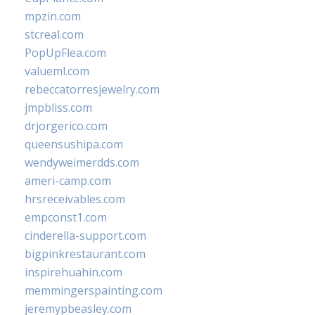
mpzin.com
stcreal.com
PopUpFlea.com
valueml.com
rebeccatorresjewelry.com
jmpbliss.com
drjorgerico.com
queensushipa.com
wendyweimerdds.com
ameri-camp.com
hrsreceivables.com
empconst1.com
cinderella-support.com
bigpinkrestaurant.com
inspirehuahin.com
memmingerspainting.com
jeremypbeasley.com