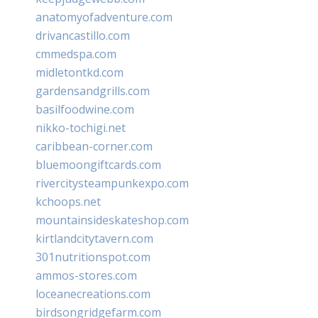
anatomyofadventure.com
drivancastillo.com
cmmedspa.com
midletontkd.com
gardensandgrills.com
basilfoodwine.com
nikko-tochigi.net
caribbean-corner.com
bluemoongiftcards.com
rivercitysteampunkexpo.com
kchoops.net
mountainsideskateshop.com
kirtlandcitytavern.com
301nutritionspot.com
ammos-stores.com
loceanecreations.com
birdsongridgefarm.com