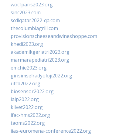
wocfparis2023.org
sinc2023.com
scdlqatar2022-qa.com
thecolumbiagrill.com
provisionscheeseandwineshoppe.com
khedi2023.org
akademikgeriatri2023.org
marmarapediatri2023.org
emchie2023.org
girisimselradyoloji2022.org
utcd2022.org
biosensor2022.org
ialp2022.org
klivet2022.org
ifac-hms2022.org
taoms2022.org
iias-euromena-conference2022.org