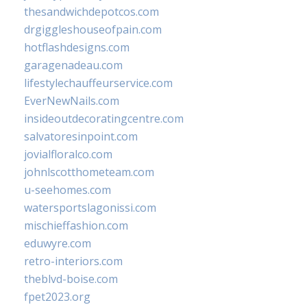
thesandwichdepotcos.com
drgiggleshouseofpain.com
hotflashdesigns.com
garagenadeau.com
lifestylechauffeurservice.com
EverNewNails.com
insideoutdecoratingcentre.com
salvatoresinpoint.com
jovialfloralco.com
johnlscotthometeam.com
u-seehomes.com
watersportslagonissi.com
mischieffashion.com
eduwyre.com
retro-interiors.com
theblvd-boise.com
fpet2023.org