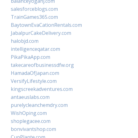
balanceyoganj.com
salesforceblogs.com
TrainGames365.com
BaytownEvaCationRentals.com
JabalpurCakeDelivery.com
halobjd.com
intelligenceqatar.com
PikaPikaApp.com
takecareofbusinessdfw.org
HamadaOfJapan.com
VersifyLifestyle.com
kingscreekadventures.com
antaeuslabs.com
purelycleanchemdry.com
WishOping.com
shoplegacee.com
bonvivantshop.com
CupPlante.com