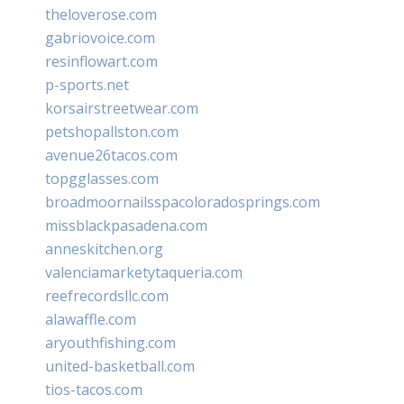
theloverose.com
gabriovoice.com
resinflowart.com
p-sports.net
korsairstreetwear.com
petshopallston.com
avenue26tacos.com
topgglasses.com
broadmoornailsspacoloradosprings.com
missblackpasadena.com
anneskitchen.org
valenciamarketytaqueria.com
reefrecordsllc.com
alawaffle.com
aryouthfishing.com
united-basketball.com
tios-tacos.com