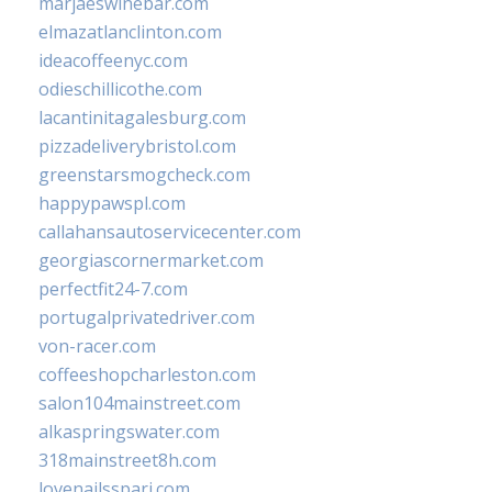
marjaeswinebar.com
elmazatlanclinton.com
ideacoffeenyc.com
odieschillicothe.com
lacantinitagalesburg.com
pizzadeliverybristol.com
greenstarsmogcheck.com
happypawspl.com
callahansautoservicecenter.com
georgiascornermarket.com
perfectfit24-7.com
portugalprivatedriver.com
von-racer.com
coffeeshopcharleston.com
salon104mainstreet.com
alkaspringswater.com
318mainstreet8h.com
lovenailsspari.com