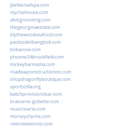
jbellasnailspa.com
mychaihouse.com
alvisgrooming.com
thegeorginaestate.com
blythewoodseafood.com
paolosdelibangkok.com
bobacove.com
phoone24brookfield.com
mickeybarmama.com
roadwayconstructioninc.com
shopdragonflyboutique.com
sportszilla.org
batchprovisionsbar.com
brasserie-gobette.com
musicrearte.com
morseysfarms.com
riverviewtennis.com