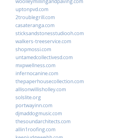
woolleymillingandpaving.com
uptonpvd.com
2troublegrill.com
casateranga.com
sticksandstonesstudiooh.com
walkers-treeservice.com
shopmossi.com
untamedcollectivesd.com
mxpwellness.com
infernocanine.com
thepaperhousecollection.com
allisonwillisholley.com
solslite.org
portwayinn.com
djmaddogmusic.com
thesoundarchitects.com
allin1roofing.com
keepjudgewebb.com