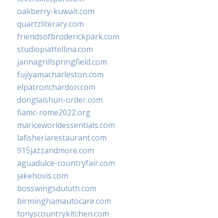
oakberry-kuwait.com
quartzliterary.com
friendsofbroderickpark.com
studiopiattellina.com
jannagrillspringfield.com
fujiyamacharleston.com
elpatronchardon.com
donglaishun-order.com
fiamc-rome2022.org
mariceworldessentials.com
lafisheriarestaurant.com
915jazzandmore.com
aguadulce-countryfair.com
jakehovis.com
bosswingsduluth.com
birminghamautocare.com
tonyscountrykitchen.com