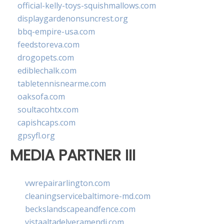
official-kelly-toys-squishmallows.com
displaygardenonsuncrest.org
bbq-empire-usa.com
feedstoreva.com
drogopets.com
ediblechalk.com
tabletennisnearme.com
oaksofa.com
soultacohtx.com
capishcaps.com
gpsyfl.org
MEDIA PARTNER III
vwrepairarlington.com
cleaningservicebaltimore-md.com
beckslandscapeandfence.com
vistaaltadelveramendi.com