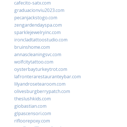
cafecito-satx.com
graduacionviu2023.com
pecanjackstogo.com
zengardendayspa.com
sparklejewelryinc.com
ironcladtattoostudio.com
bruinshome.com
annascleaningsvc.com
wolfcitytattoo.com
oysterbayturkeytrot.com
lafronterarestauranteybar.com
lilyandrosetearoom.com
olivesburgberrypatch.com
theslushkids.com
giobastian.com
glpascensori.com
rifloorepoxy.com