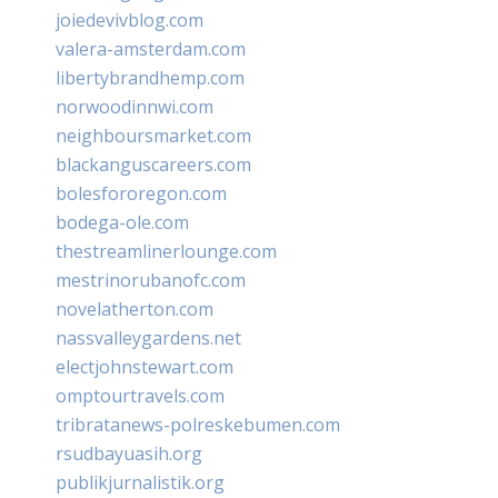
joiedevivblog.com
valera-amsterdam.com
libertybrandhemp.com
norwoodinnwi.com
neighboursmarket.com
blackanguscareers.com
bolesfororegon.com
bodega-ole.com
thestreamlinerlounge.com
mestrinorubanofc.com
novelatherton.com
nassvalleygardens.net
electjohnstewart.com
omptourtravels.com
tribratanews-polreskebumen.com
rsudbayuasih.org
publikjurnalistik.org