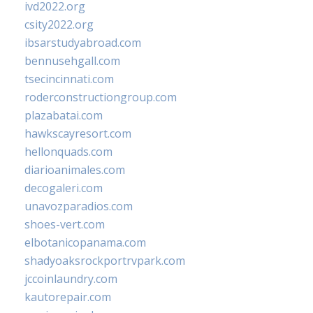
ivd2022.org
csity2022.org
ibsarstudyabroad.com
bennusehgall.com
tsecincinnati.com
roderconstructiongroup.com
plazabatai.com
hawkscayresort.com
hellonquads.com
diarioanimales.com
decogaleri.com
unavozparadios.com
shoes-vert.com
elbotanicopanama.com
shadyoaksrockportrvpark.com
jccoinlaundry.com
kautorepair.com