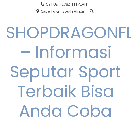
Skip
Call Us: +2782 444 YEAH
to
Cape Town, South Africa
content
SHOPDRAGONF
– Informasi
Seputar Sport
Terbaik Bisa
Anda Coba