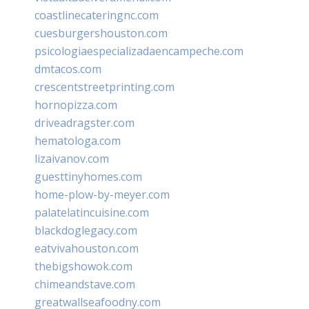
coastlinecateringnc.com
cuesburgershouston.com
psicologiaespecializadaencampeche.com
dmtacos.com
crescentstreetprinting.com
hornopizza.com
driveadragster.com
hematologa.com
lizaivanov.com
guesttinyhomes.com
home-plow-by-meyer.com
palatelatincuisine.com
blackdoglegacy.com
eatvivahouston.com
thebigshowok.com
chimeandstave.com
greatwallseafoodny.com