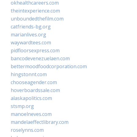
okhealthcareers.com
theintexperience.com
unboundedthefilm.com
catfriends-bg.org
marianlives.org
waywardtees.com
pidfloorsexpress.com
bancodevenezuelaen.com
bettermoodfoodcorporation.com
hingstonnt.com
chooseagender.com
hoverboardssale.com
alaskapolitics.com
stsmp.org
manoelneves.com
mandelaeffectlibrary.com
roselynns.com