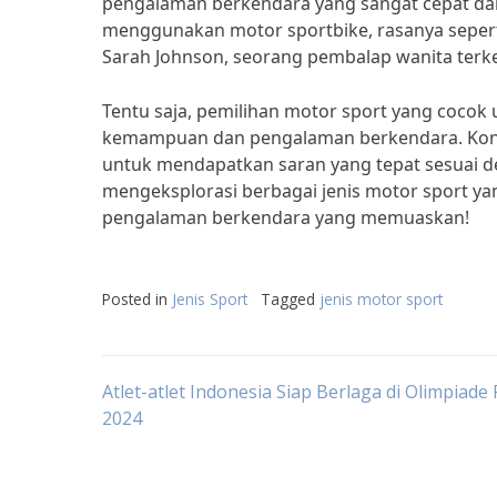
pengalaman berkendara yang sangat cepat da
menggunakan motor sportbike, rasanya seperti
Sarah Johnson, seorang pembalap wanita terke
Tentu saja, pemilihan motor sport yang coco
kemampuan dan pengalaman berkendara. Konsu
untuk mendapatkan saran yang tepat sesuai de
mengeksplorasi berbagai jenis motor sport y
pengalaman berkendara yang memuaskan!
Posted in
Jenis Sport
Tagged
jenis motor sport
Post
Atlet-atlet Indonesia Siap Berlaga di Olimpiade 
2024
navigation