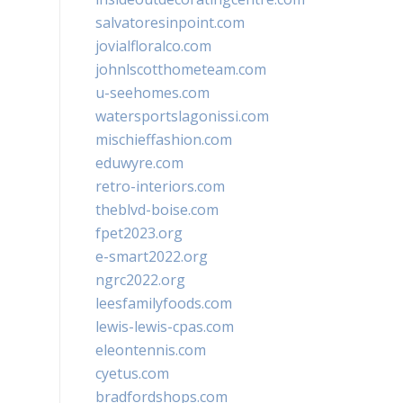
salvatoresinpoint.com
jovialfloralco.com
johnlscotthometeam.com
u-seehomes.com
watersportslagonissi.com
mischieffashion.com
eduwyre.com
retro-interiors.com
theblvd-boise.com
fpet2023.org
e-smart2022.org
ngrc2022.org
leesfamilyfoods.com
lewis-lewis-cpas.com
eleontennis.com
cyetus.com
bradfordshops.com