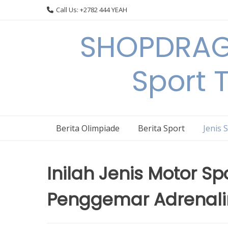
Skip
Call Us: +2782 444 YEAH
to
content
SHOPDRAGO
Sport 
Berita Olimpiade
Berita Sport
Jenis 
Inilah Jenis Motor S
Penggemar Adrenali