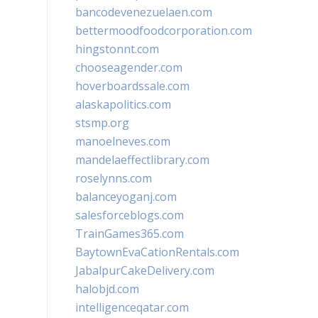
bancodevenezuelaen.com
bettermoodfoodcorporation.com
hingstonnt.com
chooseagender.com
hoverboardssale.com
alaskapolitics.com
stsmp.org
manoelneves.com
mandelaeffectlibrary.com
roselynns.com
balanceyoganj.com
salesforceblogs.com
TrainGames365.com
BaytownEvaCationRentals.com
JabalpurCakeDelivery.com
halobjd.com
intelligenceqatar.com