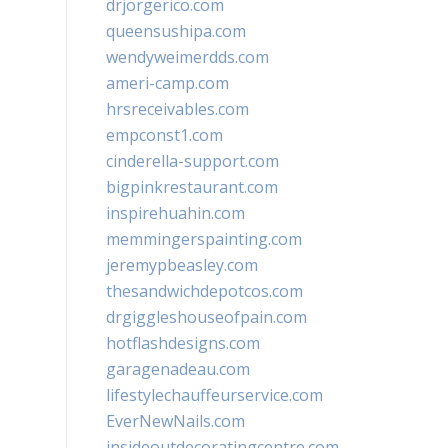
drjorgerico.com
queensushipa.com
wendyweimerdds.com
ameri-camp.com
hrsreceivables.com
empconst1.com
cinderella-support.com
bigpinkrestaurant.com
inspirehuahin.com
memmingerspainting.com
jeremypbeasley.com
thesandwichdepotcos.com
drgiggleshouseofpain.com
hotflashdesigns.com
garagenadeau.com
lifestylechauffeurservice.com
EverNewNails.com
insideoutdecoratingcentre.com