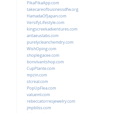
PikaPikaApp.com
takecareofbusinessdfw.org
HamadaOfJapan.com
VersifyLifestyle.com
kingscreekadventures.com
antaeuslabs.com
purelycleanchemdry.com
WishOping.com
shoplegacee.com
bonvivantshop.com
CupPlante.com
mpzin.com
stcreal.com
PopUpFlea.com
valueml.com
rebeccatorresjewelry.com
jmpbliss.com