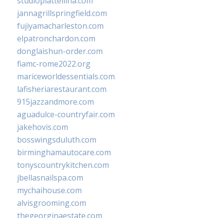
studiopiattellina.com
jannagrillspringfield.com
fujiyamacharleston.com
elpatronchardon.com
donglaishun-order.com
fiamc-rome2022.org
mariceworldessentials.com
lafisheriarestaurant.com
915jazzandmore.com
aguadulce-countryfair.com
jakehovis.com
bosswingsduluth.com
birminghamautocare.com
tonyscountrykitchen.com
jbellasnailspa.com
mychaihouse.com
alvisgrooming.com
thegeorginaestate.com