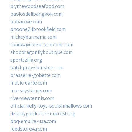
blythewoodseafood.com
paolosdelibangkok.com
bobacove.com
phoone24brookfield.com
mickeybarmama.com
roadwayconstructioninc.com
shopdragonflyboutique.com
sportszilla.org
batchprovisionsbar.com
brasserie-gobette.com
musicrearte.com
morseysfarms.com
riverviewtennis.com
official-kelly-toys-squishmallows.com
displaygardenonsuncrest.org
bbq-empire-usa.com
feedstoreva.com