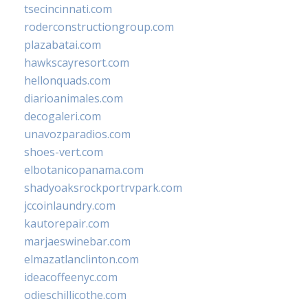
tsecincinnati.com
roderconstructiongroup.com
plazabatai.com
hawkscayresort.com
hellonquads.com
diarioanimales.com
decogaleri.com
unavozparadios.com
shoes-vert.com
elbotanicopanama.com
shadyoaksrockportrvpark.com
jccoinlaundry.com
kautorepair.com
marjaeswinebar.com
elmazatlanclinton.com
ideacoffeenyc.com
odieschillicothe.com