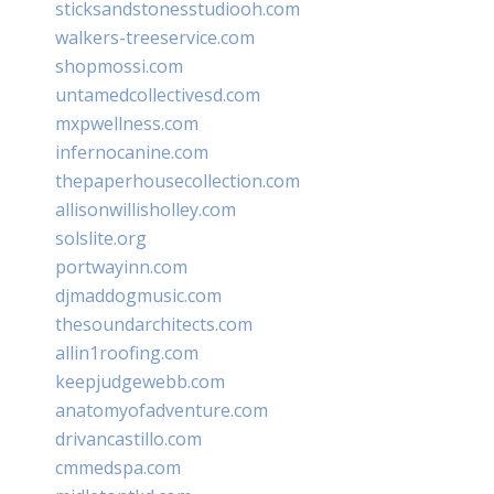
sticksandstonesstudiooh.com
walkers-treeservice.com
shopmossi.com
untamedcollectivesd.com
mxpwellness.com
infernocanine.com
thepaperhousecollection.com
allisonwillisholley.com
solslite.org
portwayinn.com
djmaddogmusic.com
thesoundarchitects.com
allin1roofing.com
keepjudgewebb.com
anatomyofadventure.com
drivancastillo.com
cmmedspa.com