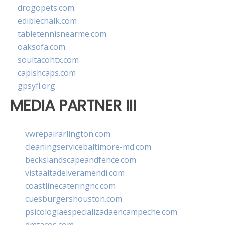
drogopets.com
ediblechalk.com
tabletennisnearme.com
oaksofa.com
soultacohtx.com
capishcaps.com
gpsyfl.org
MEDIA PARTNER III
vwrepairarlington.com
cleaningservicebaltimore-md.com
beckslandscapeandfence.com
vistaaltadelveramendi.com
coastlinecateringnc.com
cuesburgershouston.com
psicologiaespecializadaencampeche.com
dmtacos.com