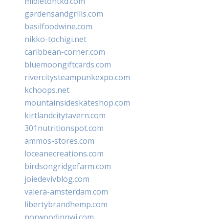
midletontkd.com
gardensandgrills.com
basilfoodwine.com
nikko-tochigi.net
caribbean-corner.com
bluemoongiftcards.com
rivercitysteampunkexpo.com
kchoops.net
mountainsideskateshop.com
kirtlandcitytavern.com
301nutritionspot.com
ammos-stores.com
loceanecreations.com
birdsongridgefarm.com
joiedevivblog.com
valera-amsterdam.com
libertybrandhemp.com
norwoodinnwi.com