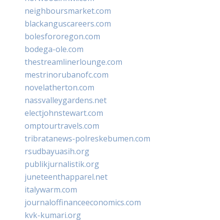
neighboursmarket.com
blackanguscareers.com
bolesfororegon.com
bodega-ole.com
thestreamlinerlounge.com
mestrinorubanofc.com
novelatherton.com
nassvalleygardens.net
electjohnstewart.com
omptourtravels.com
tribratanews-polreskebumen.com
rsudbayuasih.org
publikjurnalistik.org
juneteenthapparel.net
italywarm.com
journaloffinanceeconomics.com
kvk-kumari.org