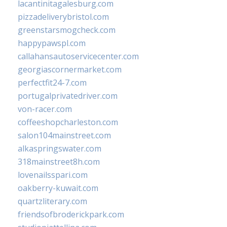
lacantinitagalesburg.com
pizzadeliverybristol.com
greenstarsmogcheck.com
happypawspl.com
callahansautoservicecenter.com
georgiascornermarket.com
perfectfit24-7.com
portugalprivatedriver.com
von-racer.com
coffeeshopcharleston.com
salon104mainstreet.com
alkaspringswater.com
318mainstreet8h.com
lovenailsspari.com
oakberry-kuwait.com
quartzliterary.com
friendsofbroderickpark.com