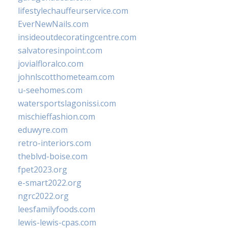
lifestylechauffeurservice.com
EverNewNails.com
insideoutdecoratingcentre.com
salvatoresinpoint.com
jovialfloralco.com
johnlscotthometeam.com
u-seehomes.com
watersportslagonissi.com
mischieffashion.com
eduwyre.com
retro-interiors.com
theblvd-boise.com
fpet2023.org
e-smart2022.org
ngrc2022.org
leesfamilyfoods.com
lewis-lewis-cpas.com