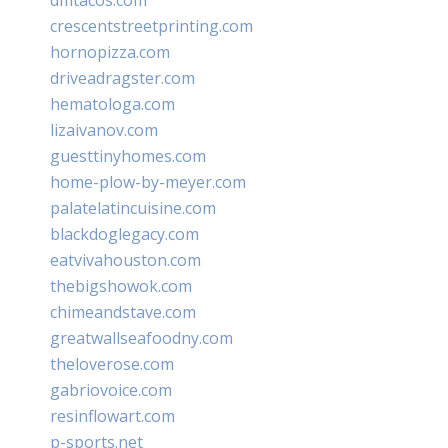
crescentstreetprinting.com
hornopizza.com
driveadragster.com
hematologa.com
lizaivanov.com
guesttinyhomes.com
home-plow-by-meyer.com
palatelatincuisine.com
blackdoglegacy.com
eatvivahouston.com
thebigshowok.com
chimeandstave.com
greatwallseafoodny.com
theloverose.com
gabriovoice.com
resinflowart.com
p-sports.net