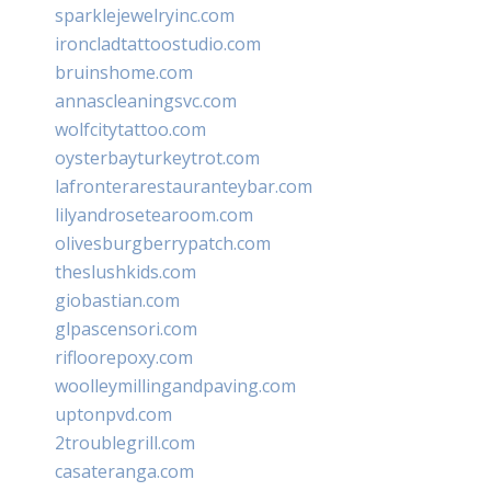
sparklejewelryinc.com
ironcladtattoostudio.com
bruinshome.com
annascleaningsvc.com
wolfcitytattoo.com
oysterbayturkeytrot.com
lafronterarestauranteybar.com
lilyandrosetearoom.com
olivesburgberrypatch.com
theslushkids.com
giobastian.com
glpascensori.com
rifloorepoxy.com
woolleymillingandpaving.com
uptonpvd.com
2troublegrill.com
casateranga.com