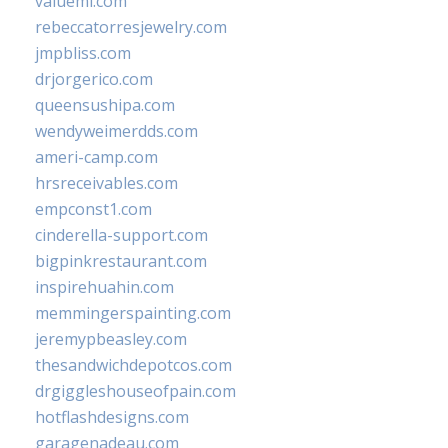
valueml.com
rebeccatorresjewelry.com
jmpbliss.com
drjorgerico.com
queensushipa.com
wendyweimerdds.com
ameri-camp.com
hrsreceivables.com
empconst1.com
cinderella-support.com
bigpinkrestaurant.com
inspirehuahin.com
memmingerspainting.com
jeremypbeasley.com
thesandwichdepotcos.com
drgiggleshouseofpain.com
hotflashdesigns.com
garagenadeau.com