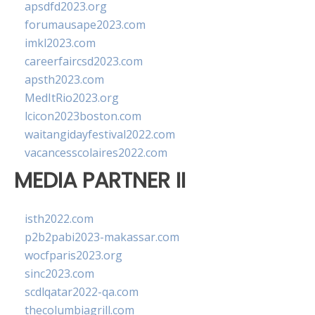
apsdfd2023.org
forumausape2023.com
imkl2023.com
careerfaircsd2023.com
apsth2023.com
MedItRio2023.org
lcicon2023boston.com
waitangidayfestival2022.com
vacancesscolaires2022.com
MEDIA PARTNER II
isth2022.com
p2b2pabi2023-makassar.com
wocfparis2023.org
sinc2023.com
scdlqatar2022-qa.com
thecolumbiagrill.com