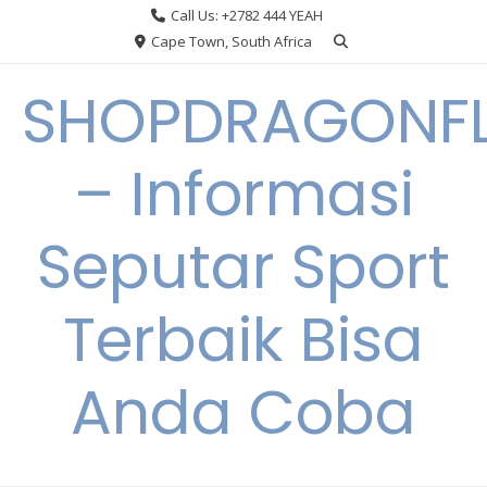
Skip
Call Us: +2782 444 YEAH
to
Cape Town, South Africa
content
SHOPDRAGONF
– Informasi
Seputar Sport
Terbaik Bisa
Anda Coba