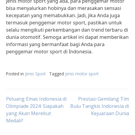
jenis motor sport yang ada, para penggemar motor
bisa menyalurkan hobinya dan merasakan sensasi
kecepatan yang memabukkan. Jadi, jika Anda juga
termasuk penggemar motor sport, pastikan untuk
selalu mengikuti perkembangan dan trend terbaru di
dunia otomotif. Semoga artikel ini dapat memberikan
informasi yang bermanfaat bagi Anda para
penggemar motor sport di Indonesia.
Posted in
Jenis Sport
Tagged
jenis motor sport
Post
Peluang Emas Indonesia di
Prestasi Gemilang Tim
Olimpiade 2024: Siapakah
Bulu Tangkis Indonesia di
yang Akan Merebut
Kejuaraan Dunia
navigation
Medali?