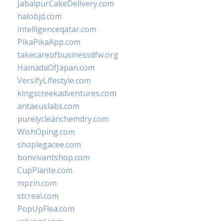
JabalpurCakeDelivery.com
halobjd.com
intelligenceqatar.com
PikaPikaApp.com
takecareofbusinessdfw.org
HamadaOfJapan.com
VersifyLifestyle.com
kingscreekadventures.com
antaeuslabs.com
purelycleanchemdry.com
WishOping.com
shoplegacee.com
bonvivantshop.com
CupPlante.com
mpzin.com
stcreal.com
PopUpFlea.com