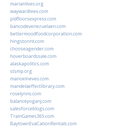
marianlives.org
waywardtees.com
pidfloorsexpress.com
bancodevenezuelaen.com
bettermoodfoodcorporation.com
hingstonnt.com
chooseagender.com
hoverboardssale.com
alaskapolitics.com
stsmp.org
manoelneves.com
mandelaeffectlibrary.com
roselynns.com
balanceyoganj.com
salesforceblogs.com
TrainGames365.com
BaytownEvaCationRentals.com