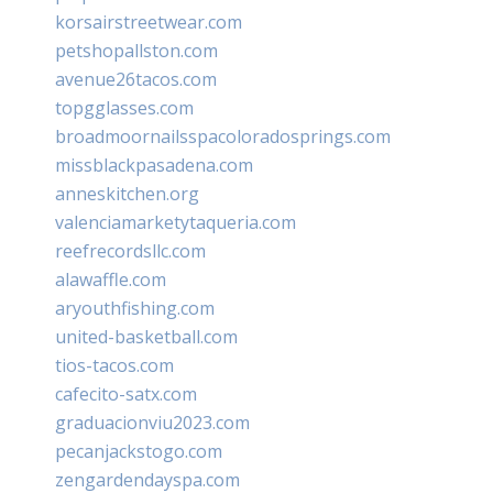
korsairstreetwear.com
petshopallston.com
avenue26tacos.com
topgglasses.com
broadmoornailsspacoloradosprings.com
missblackpasadena.com
anneskitchen.org
valenciamarketytaqueria.com
reefrecordsllc.com
alawaffle.com
aryouthfishing.com
united-basketball.com
tios-tacos.com
cafecito-satx.com
graduacionviu2023.com
pecanjackstogo.com
zengardendayspa.com