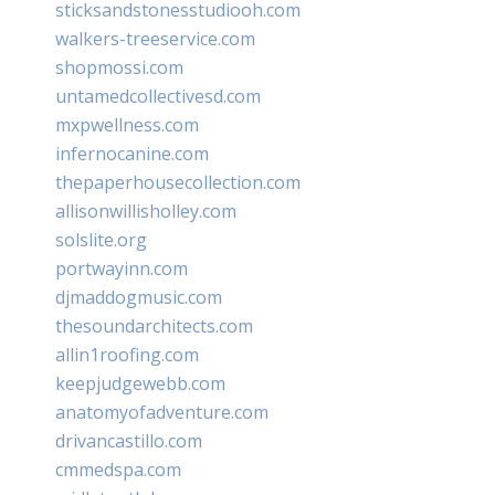
sticksandstonesstudiooh.com
walkers-treeservice.com
shopmossi.com
untamedcollectivesd.com
mxpwellness.com
infernocanine.com
thepaperhousecollection.com
allisonwillisholley.com
solslite.org
portwayinn.com
djmaddogmusic.com
thesoundarchitects.com
allin1roofing.com
keepjudgewebb.com
anatomyofadventure.com
drivancastillo.com
cmmedspa.com