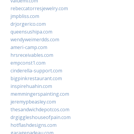
valueml.com
rebeccatorresjewelry.com
jmpbliss.com
drjorgerico.com
queensushipa.com
wendyweimerdds.com
ameri-camp.com
hrsreceivables.com
empconst1.com
cinderella-support.com
bigpinkrestaurant.com
inspirehuahin.com
memmingerspainting.com
jeremypbeasley.com
thesandwichdepotcos.com
drgiggleshouseofpain.com
hotflashdesigns.com
garagenadeau.com