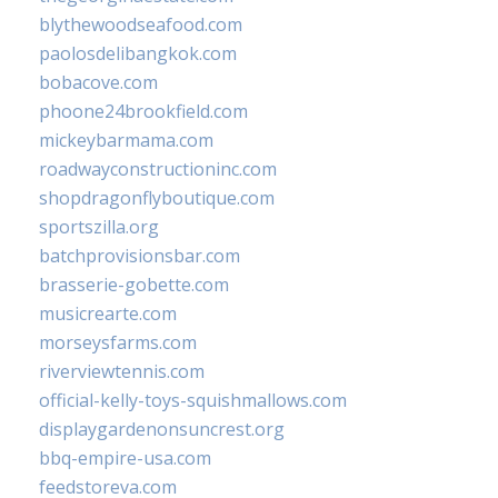
blythewoodseafood.com
paolosdelibangkok.com
bobacove.com
phoone24brookfield.com
mickeybarmama.com
roadwayconstructioninc.com
shopdragonflyboutique.com
sportszilla.org
batchprovisionsbar.com
brasserie-gobette.com
musicrearte.com
morseysfarms.com
riverviewtennis.com
official-kelly-toys-squishmallows.com
displaygardenonsuncrest.org
bbq-empire-usa.com
feedstoreva.com