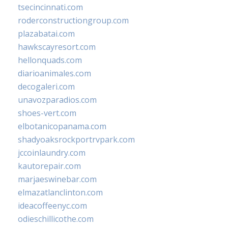
tsecincinnati.com
roderconstructiongroup.com
plazabatai.com
hawkscayresort.com
hellonquads.com
diarioanimales.com
decogaleri.com
unavozparadios.com
shoes-vert.com
elbotanicopanama.com
shadyoaksrockportrvpark.com
jccoinlaundry.com
kautorepair.com
marjaeswinebar.com
elmazatlanclinton.com
ideacoffeenyc.com
odieschillicothe.com