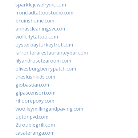
sparklejewelryinc.com
ironcladtattoostudio.com
bruinshome.com
annascleaningsvc.com
wolfcitytattoo.com
oysterbayturkeytrot.com
lafronterarestauranteybar.com
lilyandrosetearoom.com
olivesburgberrypatch.com
theslushkids.com
giobastian.com
glpascensori.com
rifloorepoxy.com
woolleymillingandpaving.com
uptonpvd.com
2troublegrill.com
casateranga.com