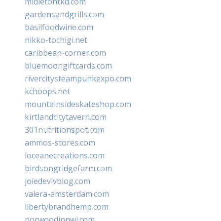
midletontkd.com
gardensandgrills.com
basilfoodwine.com
nikko-tochigi.net
caribbean-corner.com
bluemoongiftcards.com
rivercitysteampunkexpo.com
kchoops.net
mountainsideskateshop.com
kirtlandcitytavern.com
301nutritionspot.com
ammos-stores.com
loceanecreations.com
birdsongridgefarm.com
joiedevivblog.com
valera-amsterdam.com
libertybrandhemp.com
norwoodinnwi.com