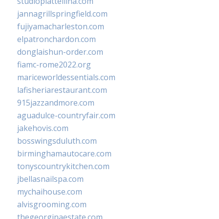
studiopiattellina.com
jannagrillspringfield.com
fujiyamacharleston.com
elpatronchardon.com
donglaishun-order.com
fiamc-rome2022.org
mariceworldessentials.com
lafisheriarestaurant.com
915jazzandmore.com
aguadulce-countryfair.com
jakehovis.com
bosswingsduluth.com
birminghamautocare.com
tonyscountrykitchen.com
jbellasnailspa.com
mychaihouse.com
alvisgrooming.com
thegeorginaestate.com