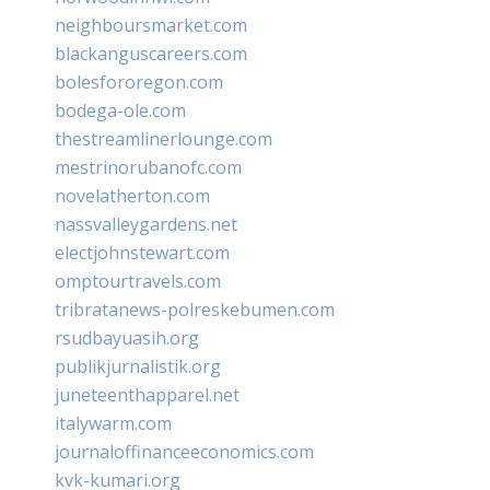
neighboursmarket.com
blackanguscareers.com
bolesfororegon.com
bodega-ole.com
thestreamlinerlounge.com
mestrinorubanofc.com
novelatherton.com
nassvalleygardens.net
electjohnstewart.com
omptourtravels.com
tribratanews-polreskebumen.com
rsudbayuasih.org
publikjurnalistik.org
juneteenthapparel.net
italywarm.com
journaloffinanceeconomics.com
kvk-kumari.org