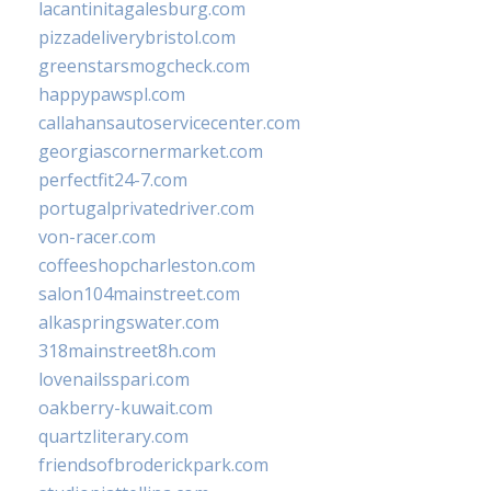
lacantinitagalesburg.com
pizzadeliverybristol.com
greenstarsmogcheck.com
happypawspl.com
callahansautoservicecenter.com
georgiascornermarket.com
perfectfit24-7.com
portugalprivatedriver.com
von-racer.com
coffeeshopcharleston.com
salon104mainstreet.com
alkaspringswater.com
318mainstreet8h.com
lovenailsspari.com
oakberry-kuwait.com
quartzliterary.com
friendsofbroderickpark.com