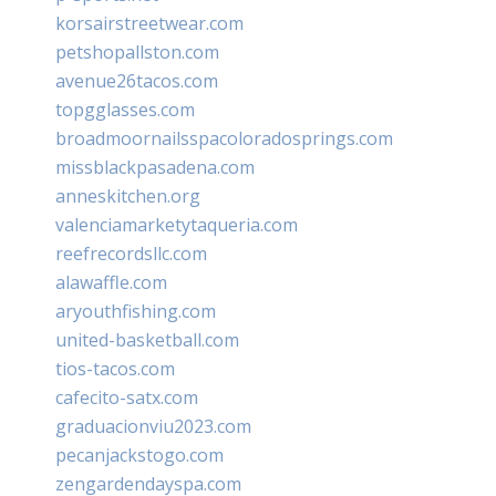
korsairstreetwear.com
petshopallston.com
avenue26tacos.com
topgglasses.com
broadmoornailsspacoloradosprings.com
missblackpasadena.com
anneskitchen.org
valenciamarketytaqueria.com
reefrecordsllc.com
alawaffle.com
aryouthfishing.com
united-basketball.com
tios-tacos.com
cafecito-satx.com
graduacionviu2023.com
pecanjackstogo.com
zengardendayspa.com