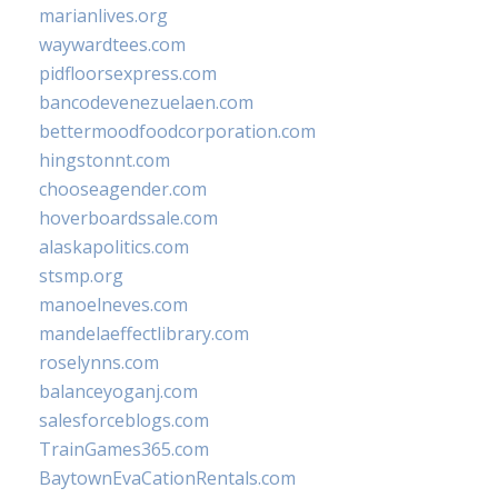
marianlives.org
waywardtees.com
pidfloorsexpress.com
bancodevenezuelaen.com
bettermoodfoodcorporation.com
hingstonnt.com
chooseagender.com
hoverboardssale.com
alaskapolitics.com
stsmp.org
manoelneves.com
mandelaeffectlibrary.com
roselynns.com
balanceyoganj.com
salesforceblogs.com
TrainGames365.com
BaytownEvaCationRentals.com