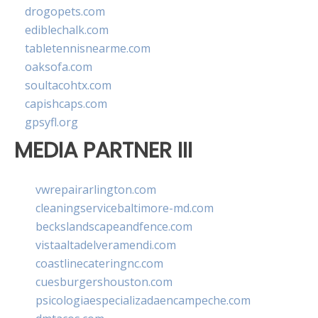
drogopets.com
ediblechalk.com
tabletennisnearme.com
oaksofa.com
soultacohtx.com
capishcaps.com
gpsyfl.org
MEDIA PARTNER III
vwrepairarlington.com
cleaningservicebaltimore-md.com
beckslandscapeandfence.com
vistaaltadelveramendi.com
coastlinecateringnc.com
cuesburgershouston.com
psicologiaespecializadaencampeche.com