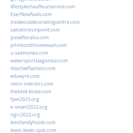
lifestylechauffeurservice.com
EverNewNails.com
insideoutdecoratingcentre.com
salvatoresinpoint.com
jovialfloralco.com
johnlscotthometeam.com
u-seehomes.com
watersportslagonissi.com
mischieffashion.com
eduwyre.com
retro-interiors.com
theblvd-boise.com
fpet2023.org
e-smart2022.org
ngrc2022.org
leesfamilyfoods.com
lewis-lewis-cpas.com