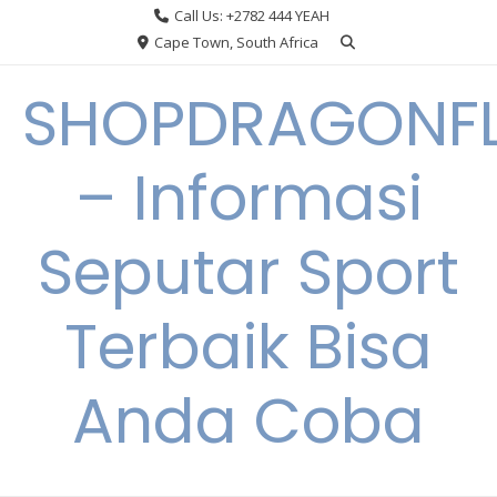
Skip
Call Us: +2782 444 YEAH
to
Cape Town, South Africa
content
SHOPDRAGONF
– Informasi
Seputar Sport
Terbaik Bisa
Anda Coba