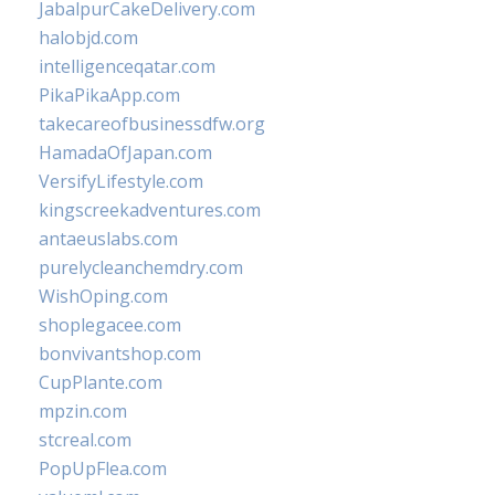
JabalpurCakeDelivery.com
halobjd.com
intelligenceqatar.com
PikaPikaApp.com
takecareofbusinessdfw.org
HamadaOfJapan.com
VersifyLifestyle.com
kingscreekadventures.com
antaeuslabs.com
purelycleanchemdry.com
WishOping.com
shoplegacee.com
bonvivantshop.com
CupPlante.com
mpzin.com
stcreal.com
PopUpFlea.com