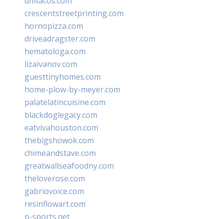
dmtacos.com
crescentstreetprinting.com
hornopizza.com
driveadragster.com
hematologa.com
lizaivanov.com
guesttinyhomes.com
home-plow-by-meyer.com
palatelatincuisine.com
blackdoglegacy.com
eatvivahouston.com
thebigshowok.com
chimeandstave.com
greatwallseafoodny.com
theloverose.com
gabriovoice.com
resinflowart.com
p-sports.net