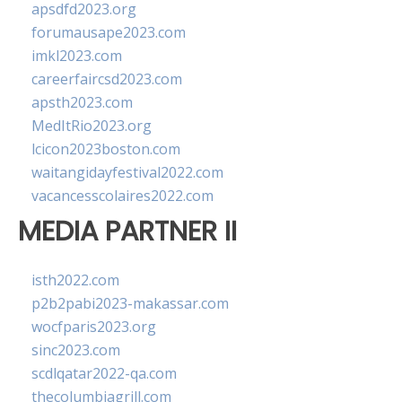
apsdfd2023.org
forumausape2023.com
imkl2023.com
careerfaircsd2023.com
apsth2023.com
MedItRio2023.org
lcicon2023boston.com
waitangidayfestival2022.com
vacancesscolaires2022.com
MEDIA PARTNER II
isth2022.com
p2b2pabi2023-makassar.com
wocfparis2023.org
sinc2023.com
scdlqatar2022-qa.com
thecolumbiagrill.com