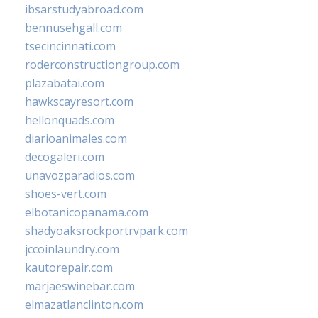
ibsarstudyabroad.com
bennusehgall.com
tsecincinnati.com
roderconstructiongroup.com
plazabatai.com
hawkscayresort.com
hellonquads.com
diarioanimales.com
decogaleri.com
unavozparadios.com
shoes-vert.com
elbotanicopanama.com
shadyoaksrockportrvpark.com
jccoinlaundry.com
kautorepair.com
marjaeswinebar.com
elmazatlanclinton.com