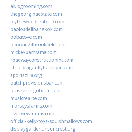
alvisgrooming.com
thegeorginaestate.com
blythewoodseafood.com
paolosdelibangkok.com
bobacove.com
phoone24brookfield.com
mickeybarmama.com
roadwayconstructioninc.com
shopdragonflyboutique.com
sportszilla.org
batchprovisionsbar.com
brasserie-gobette.com
musicrearte.com
morseysfarms.com
riverviewtennis.com
official-kelly-toys-squishmallows.com
displaygardenonsuncrest.org