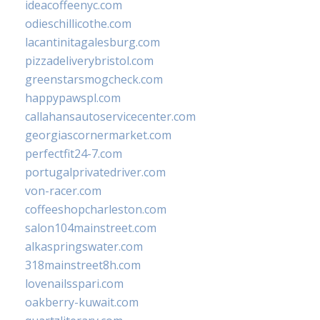
ideacoffeenyc.com
odieschillicothe.com
lacantinitagalesburg.com
pizzadeliverybristol.com
greenstarsmogcheck.com
happypawspl.com
callahansautoservicecenter.com
georgiascornermarket.com
perfectfit24-7.com
portugalprivatedriver.com
von-racer.com
coffeeshopcharleston.com
salon104mainstreet.com
alkaspringswater.com
318mainstreet8h.com
lovenailsspari.com
oakberry-kuwait.com