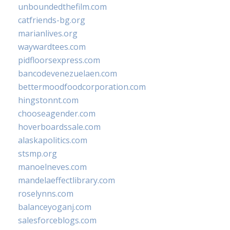
unboundedthefilm.com
catfriends-bg.org
marianlives.org
waywardtees.com
pidfloorsexpress.com
bancodevenezuelaen.com
bettermoodfoodcorporation.com
hingstonnt.com
chooseagender.com
hoverboardssale.com
alaskapolitics.com
stsmp.org
manoelneves.com
mandelaeffectlibrary.com
roselynns.com
balanceyoganj.com
salesforceblogs.com