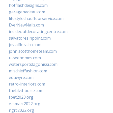
hotflashdesigns.com
garagenadeau.com
lifestylechauffeurservice.com
EverNewNails.com
insideoutdecoratingcentre.com
salvatoresinpoint.com
jovialfloralco.com
johnlscotthometeam.com
u-seehomes.com
watersportslagonissi.com
mischieffashion.com
eduwyre.com
retro-interiors.com
theblvd-boise.com
fpet2023.org
e-smart2022.org
ngrc2022.org