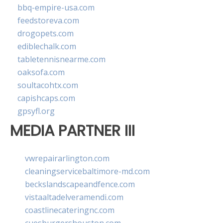
bbq-empire-usa.com
feedstoreva.com
drogopets.com
ediblechalk.com
tabletennisnearme.com
oaksofa.com
soultacohtx.com
capishcaps.com
gpsyfl.org
MEDIA PARTNER III
vwrepairarlington.com
cleaningservicebaltimore-md.com
beckslandscapeandfence.com
vistaaltadelveramendi.com
coastlinecateringnc.com
cuesburgershouston.com