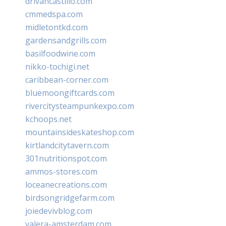
drivancastillo.com
cmmedspa.com
midletontkd.com
gardensandgrills.com
basilfoodwine.com
nikko-tochigi.net
caribbean-corner.com
bluemoongiftcards.com
rivercitysteampunkexpo.com
kchoops.net
mountainsideskateshop.com
kirtlandcitytavern.com
301nutritionspot.com
ammos-stores.com
loceanecreations.com
birdsongridgefarm.com
joiedevivblog.com
valera-amsterdam.com