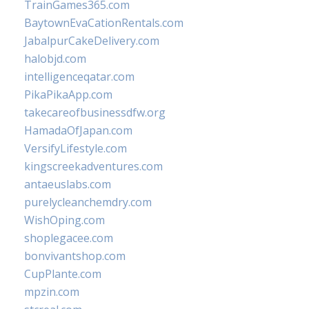
TrainGames365.com
BaytownEvaCationRentals.com
JabalpurCakeDelivery.com
halobjd.com
intelligenceqatar.com
PikaPikaApp.com
takecareofbusinessdfw.org
HamadaOfJapan.com
VersifyLifestyle.com
kingscreekadventures.com
antaeuslabs.com
purelycleanchemdry.com
WishOping.com
shoplegacee.com
bonvivantshop.com
CupPlante.com
mpzin.com