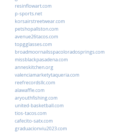
resinflowart.com
p-sports.net
korsairstreetwear.com
petshopallston.com
avenue26tacos.com
topgglasses.com
broadmoornailsspacoloradosprings.com
missblackpasadena.com
anneskitchen.org
valenciamarketytaqueria.com
reefrecordsllc.com
alawaffle.com
aryouthfishing.com
united-basketball.com
tios-tacos.com
cafecito-satx.com
graduacionviu2023.com