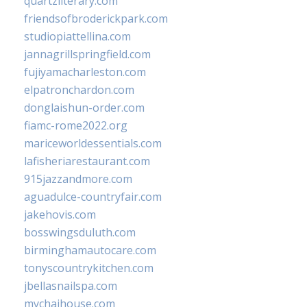
quartzliterary.com
friendsofbroderickpark.com
studiopiattellina.com
jannagrillspringfield.com
fujiyamacharleston.com
elpatronchardon.com
donglaishun-order.com
fiamc-rome2022.org
mariceworldessentials.com
lafisheriarestaurant.com
915jazzandmore.com
aguadulce-countryfair.com
jakehovis.com
bosswingsduluth.com
birminghamautocare.com
tonyscountrykitchen.com
jbellasnailspa.com
mychaihouse.com