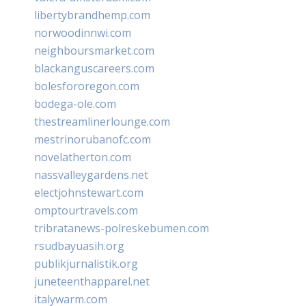
libertybrandhemp.com
norwoodinnwi.com
neighboursmarket.com
blackanguscareers.com
bolesfororegon.com
bodega-ole.com
thestreamlinerlounge.com
mestrinorubanofc.com
novelatherton.com
nassvalleygardens.net
electjohnstewart.com
omptourtravels.com
tribratanews-polreskebumen.com
rsudbayuasih.org
publikjurnalistik.org
juneteenthapparel.net
italywarm.com