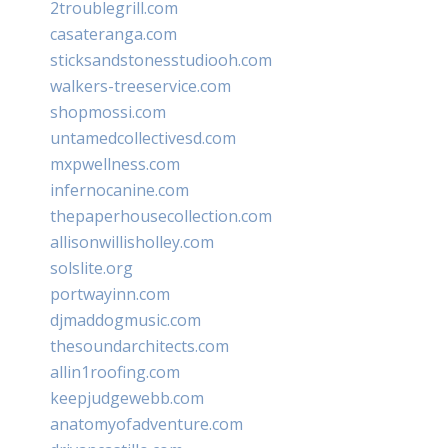
2troublegrill.com
casateranga.com
sticksandstonesstudiooh.com
walkers-treeservice.com
shopmossi.com
untamedcollectivesd.com
mxpwellness.com
infernocanine.com
thepaperhousecollection.com
allisonwillisholley.com
solslite.org
portwayinn.com
djmaddogmusic.com
thesoundarchitects.com
allin1roofing.com
keepjudgewebb.com
anatomyofadventure.com