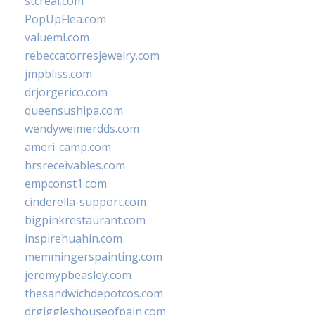
stcreal.com
PopUpFlea.com
valueml.com
rebeccatorresjewelry.com
jmpbliss.com
drjorgerico.com
queensushipa.com
wendyweimerdds.com
ameri-camp.com
hrsreceivables.com
empconst1.com
cinderella-support.com
bigpinkrestaurant.com
inspirehuahin.com
memmingerspainting.com
jeremypbeasley.com
thesandwichdepotcos.com
drgiggleshouseofpain.com