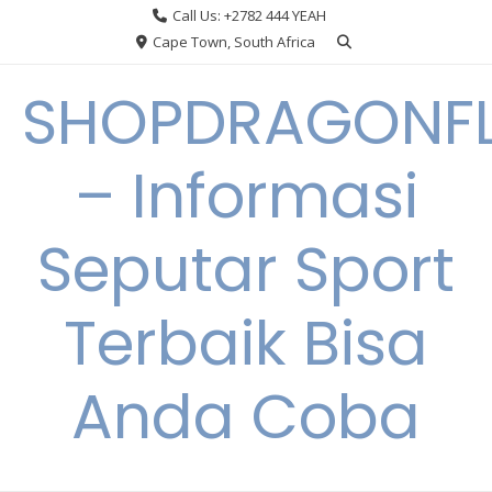
Skip
Call Us: +2782 444 YEAH
to
Cape Town, South Africa
content
SHOPDRAGONF
– Informasi
Seputar Sport
Terbaik Bisa
Anda Coba