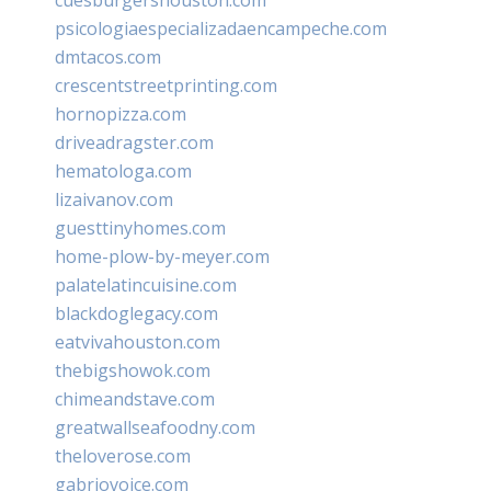
psicologiaespecializadaencampeche.com
dmtacos.com
crescentstreetprinting.com
hornopizza.com
driveadragster.com
hematologa.com
lizaivanov.com
guesttinyhomes.com
home-plow-by-meyer.com
palatelatincuisine.com
blackdoglegacy.com
eatvivahouston.com
thebigshowok.com
chimeandstave.com
greatwallseafoodny.com
theloverose.com
gabriovoice.com