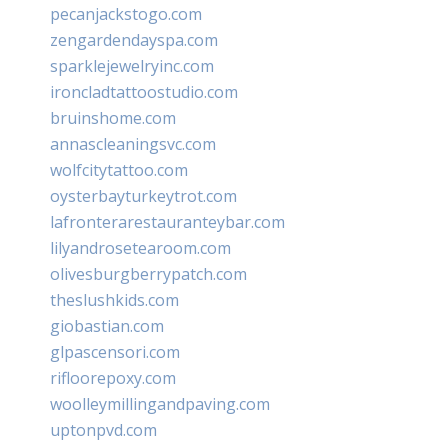
pecanjackstogo.com
zengardendayspa.com
sparklejewelryinc.com
ironcladtattoostudio.com
bruinshome.com
annascleaningsvc.com
wolfcitytattoo.com
oysterbayturkeytrot.com
lafronterarestauranteybar.com
lilyandrosetearoom.com
olivesburgberrypatch.com
theslushkids.com
giobastian.com
glpascensori.com
rifloorepoxy.com
woolleymillingandpaving.com
uptonpvd.com