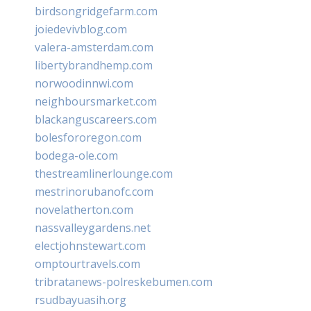
birdsongridgefarm.com
joiedevivblog.com
valera-amsterdam.com
libertybrandhemp.com
norwoodinnwi.com
neighboursmarket.com
blackanguscareers.com
bolesfororegon.com
bodega-ole.com
thestreamlinerlounge.com
mestrinorubanofc.com
novelatherton.com
nassvalleygardens.net
electjohnstewart.com
omptourtravels.com
tribratanews-polreskebumen.com
rsudbayuasih.org