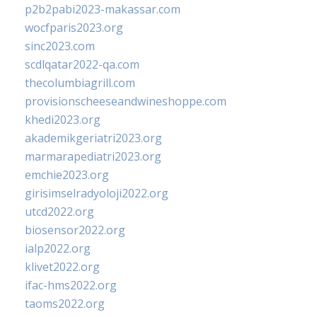
p2b2pabi2023-makassar.com
wocfparis2023.org
sinc2023.com
scdlqatar2022-qa.com
thecolumbiagrill.com
provisionscheeseandwineshoppe.com
khedi2023.org
akademikgeriatri2023.org
marmarapediatri2023.org
emchie2023.org
girisimselradyoloji2022.org
utcd2022.org
biosensor2022.org
ialp2022.org
klivet2022.org
ifac-hms2022.org
taoms2022.org