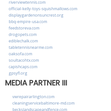
riverviewtennis.com
official-kelly-toys-squishmallows.com
displaygardenonsuncrest.org
bbq-empire-usa.com
feedstoreva.com
drogopets.com
ediblechalk.com
tabletennisnearme.com
oaksofa.com
soultacohtx.com
capishcaps.com
gpsyfl.org
MEDIA PARTNER III
vwrepairarlington.com
cleaningservicebaltimore-md.com
beckslandscapeandfence.com