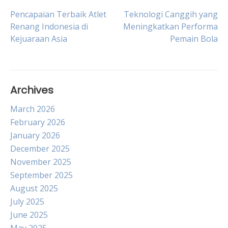
Post
Pencapaian Terbaik Atlet
Teknologi Canggih yang
Renang Indonesia di
Meningkatkan Performa
Kejuaraan Asia
Pemain Bola
navigation
Archives
March 2026
February 2026
January 2026
December 2025
November 2025
September 2025
August 2025
July 2025
June 2025