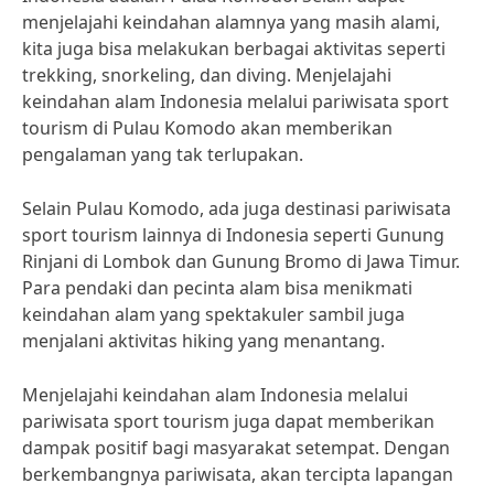
menjelajahi keindahan alamnya yang masih alami,
kita juga bisa melakukan berbagai aktivitas seperti
trekking, snorkeling, dan diving. Menjelajahi
keindahan alam Indonesia melalui pariwisata sport
tourism di Pulau Komodo akan memberikan
pengalaman yang tak terlupakan.
Selain Pulau Komodo, ada juga destinasi pariwisata
sport tourism lainnya di Indonesia seperti Gunung
Rinjani di Lombok dan Gunung Bromo di Jawa Timur.
Para pendaki dan pecinta alam bisa menikmati
keindahan alam yang spektakuler sambil juga
menjalani aktivitas hiking yang menantang.
Menjelajahi keindahan alam Indonesia melalui
pariwisata sport tourism juga dapat memberikan
dampak positif bagi masyarakat setempat. Dengan
berkembangnya pariwisata, akan tercipta lapangan