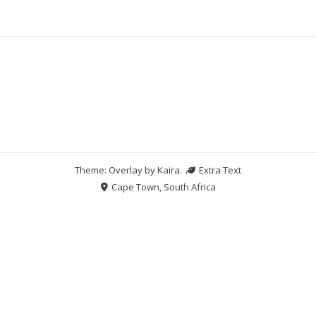
Theme: Overlay by
Kaira
.
Extra Text
Cape Town, South Africa