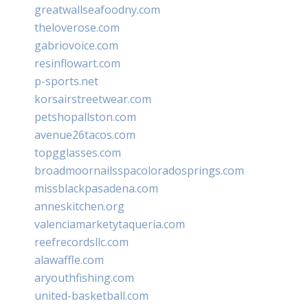
greatwallseafoodny.com
theloverose.com
gabriovoice.com
resinflowart.com
p-sports.net
korsairstreetwear.com
petshopallston.com
avenue26tacos.com
topgglasses.com
broadmoornailsspacoloradosprings.com
missblackpasadena.com
anneskitchen.org
valenciamarketytaqueria.com
reefrecordsllc.com
alawaffle.com
aryouthfishing.com
united-basketball.com