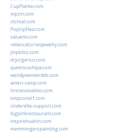
CupPlante.com
mpzin.com
stcreal.com
PopUpFlea.com
valueml.com
rebeccatorresjewelry.com
jmpbliss.com
drjorgerico.com
queensushipa.com
wendyweimerdds.com
ameri-camp.com
hrsreceivables.com
empconst1.com
cinderella-support.com
bigpinkrestaurant.com
inspirehuahin.com
memmingerspainting.com