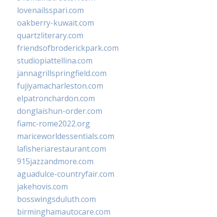
lovenailsspari.com
oakberry-kuwait.com
quartzliterary.com
friendsofbroderickpark.com
studiopiattellina.com
jannagrillspringfield.com
fujiyamacharleston.com
elpatronchardon.com
donglaishun-order.com
fiamc-rome2022.org
mariceworldessentials.com
lafisheriarestaurant.com
915jazzandmore.com
aguadulce-countryfair.com
jakehovis.com
bosswingsduluth.com
birminghamautocare.com