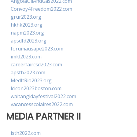
AngolaOilAndGas2022.com
Convoy4Freedom2022.com
grur2023.org
hkhk2023.org
napm2023.org
apsdfd2023.org
forumausape2023.com
imkl2023.com
careerfaircsd2023.com
apsth2023.com
MedItRio2023.org
lcicon2023boston.com
waitangidayfestival2022.com
vacancesscolaires2022.com
MEDIA PARTNER II
isth2022.com