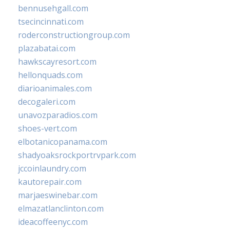
bennusehgall.com
tsecincinnati.com
roderconstructiongroup.com
plazabatai.com
hawkscayresort.com
hellonquads.com
diarioanimales.com
decogaleri.com
unavozparadios.com
shoes-vert.com
elbotanicopanama.com
shadyoaksrockportrvpark.com
jccoinlaundry.com
kautorepair.com
marjaeswinebar.com
elmazatlanclinton.com
ideacoffeenyc.com