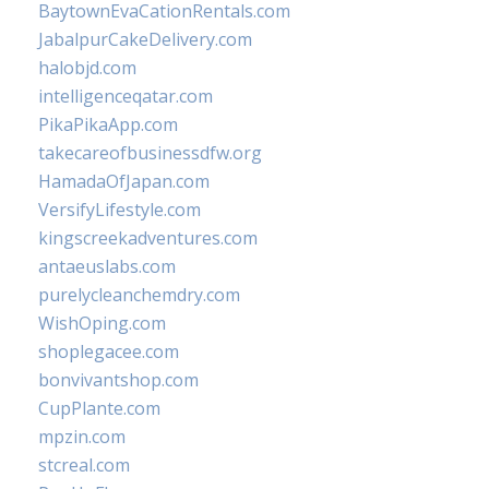
BaytownEvaCationRentals.com
JabalpurCakeDelivery.com
halobjd.com
intelligenceqatar.com
PikaPikaApp.com
takecareofbusinessdfw.org
HamadaOfJapan.com
VersifyLifestyle.com
kingscreekadventures.com
antaeuslabs.com
purelycleanchemdry.com
WishOping.com
shoplegacee.com
bonvivantshop.com
CupPlante.com
mpzin.com
stcreal.com