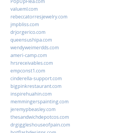
PopUpFlea.com
valueml.com
rebeccatorresjewelry.com
jmpbliss.com
drjorgerico.com
queensushipa.com
wendyweimerdds.com
ameri-camp.com
hrsreceivables.com
empconst1.com
cinderella-support.com
bigpinkrestaurant.com
inspirehuahin.com
memmingerspainting.com
jeremypbeasley.com
thesandwichdepotcos.com
drgiggleshouseofpain.com
hotflashdesigns.com