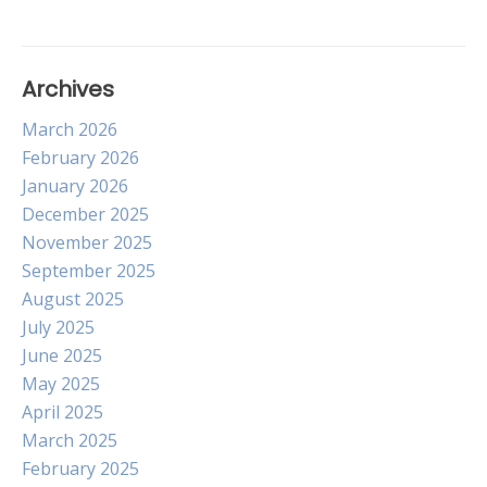
Archives
March 2026
February 2026
January 2026
December 2025
November 2025
September 2025
August 2025
July 2025
June 2025
May 2025
April 2025
March 2025
February 2025