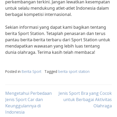
perkembangan terkini. Jangan lewatkan kesempatan
untuk selalu mendukung atlet-atlet Indonesia dalam
berbagai kompetisi internasional.
Sekian informasi yang dapat kami bagikan tentang
berita Sport Station. Tetaplah penasaran dan terus
pantau berita-berita terbaru dari Sport Station untuk
mendapatkan wawasan yang lebih luas tentang
dunia olahraga. Terima kasih telah membaca!
Posted in
Berita Sport
Tagged
berita sport station
Post
Mengetahui Perbedaan
Jenis Sport Bra yang Cocok
Jenis Sport Car dan
untuk Berbagai Aktivitas
Keunggulannya di
Olahraga
navigation
Indonesia