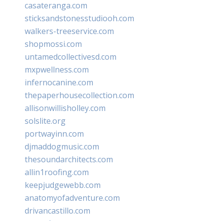
casateranga.com
sticksandstonesstudiooh.com
walkers-treeservice.com
shopmossi.com
untamedcollectivesd.com
mxpwellness.com
infernocanine.com
thepaperhousecollection.com
allisonwillisholley.com
solslite.org
portwayinn.com
djmaddogmusic.com
thesoundarchitects.com
allin1roofing.com
keepjudgewebb.com
anatomyofadventure.com
drivancastillo.com