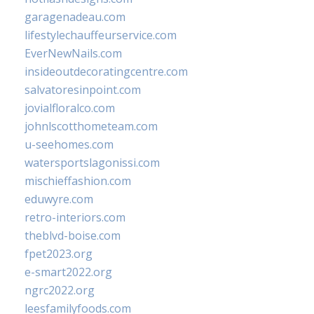
garagenadeau.com
lifestylechauffeurservice.com
EverNewNails.com
insideoutdecoratingcentre.com
salvatoresinpoint.com
jovialfloralco.com
johnlscotthometeam.com
u-seehomes.com
watersportslagonissi.com
mischieffashion.com
eduwyre.com
retro-interiors.com
theblvd-boise.com
fpet2023.org
e-smart2022.org
ngrc2022.org
leesfamilyfoods.com