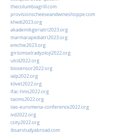
thecolumbiagrill.com
provisionscheeseandwineshoppe.com
khedi2023.org
akademikgeriatri2023.org
marmarapediatri2023.org
emchie2023.org
girisimselradyoloji2022.org
utcd2022.org
biosensor2022.org
ialp2022.org
klivet2022.org
ifac-hms2022.org
taoms2022.org
iias-euromena-conference2022.org
ivd2022.org
csity2022.org
ibsarstudyabroad.com