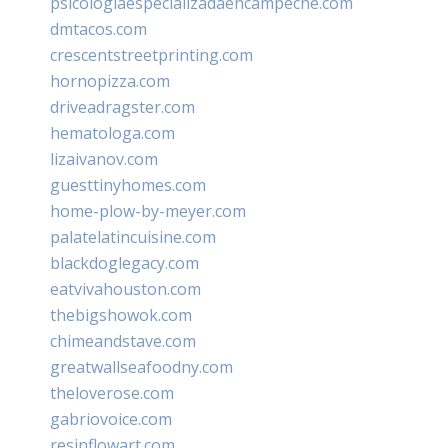
psicologiaespecializadaencampeche.com
dmtacos.com
crescentstreetprinting.com
hornopizza.com
driveadragster.com
hematologa.com
lizaivanov.com
guesttinyhomes.com
home-plow-by-meyer.com
palatelatincuisine.com
blackdoglegacy.com
eatvivahouston.com
thebigshowok.com
chimeandstave.com
greatwallseafoodny.com
theloverose.com
gabriovoice.com
resinflowart.com