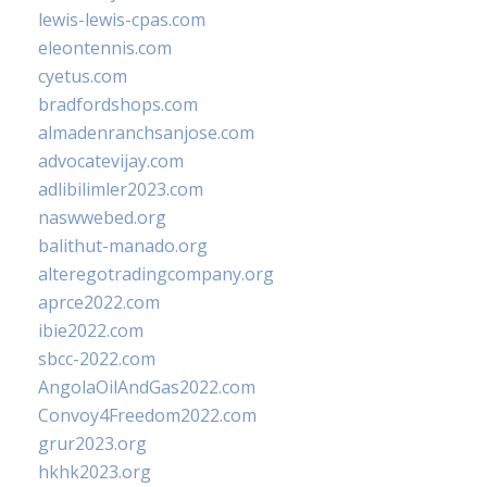
lewis-lewis-cpas.com
eleontennis.com
cyetus.com
bradfordshops.com
almadenranchsanjose.com
advocatevijay.com
adlibilimler2023.com
naswwebed.org
balithut-manado.org
alteregotradingcompany.org
aprce2022.com
ibie2022.com
sbcc-2022.com
AngolaOilAndGas2022.com
Convoy4Freedom2022.com
grur2023.org
hkhk2023.org