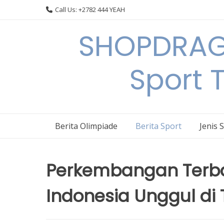
Skip
Call Us: +2782 444 YEAH
to
content
SHOPDRAGO
Sport 
Berita Olimpiade
Berita Sport
Jenis 
Perkembangan Terba
Indonesia Unggul di