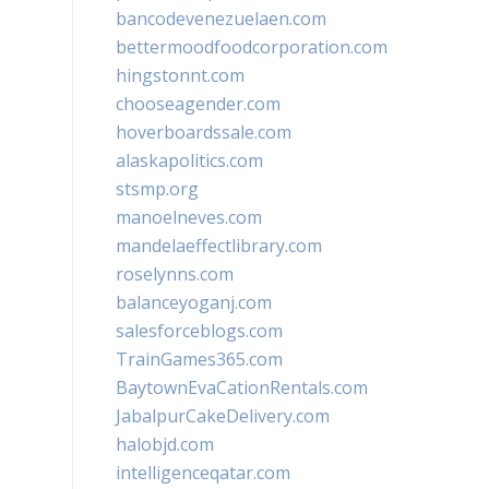
bancodevenezuelaen.com
bettermoodfoodcorporation.com
hingstonnt.com
chooseagender.com
hoverboardssale.com
alaskapolitics.com
stsmp.org
manoelneves.com
mandelaeffectlibrary.com
roselynns.com
balanceyoganj.com
salesforceblogs.com
TrainGames365.com
BaytownEvaCationRentals.com
JabalpurCakeDelivery.com
halobjd.com
intelligenceqatar.com