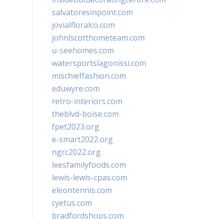
salvatoresinpoint.com
jovialfloralco.com
johnlscotthometeam.com
u-seehomes.com
watersportslagonissi.com
mischieffashion.com
eduwyre.com
retro-interiors.com
theblvd-boise.com
fpet2023.org
e-smart2022.org
ngrc2022.org
leesfamilyfoods.com
lewis-lewis-cpas.com
eleontennis.com
cyetus.com
bradfordshops.com