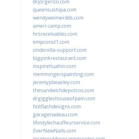
drjorgerico.com
queensushipa.com
wendyweimerdds.com
ameri-camp.com
hrsreceivables.com
empconst1.com
cinderella-support.com
bigpinkrestaurant.com
inspirehuahin.com
memmingerspainting.com
jeremypbeasley.com
thesandwichdepotcos.com
drgiggleshouseofpain.com
hotflashdesigns.com
garagenadeau.com
lifestylechauffeurservice.com
EverNewNails.com
insideoutdecoratingcentre.com