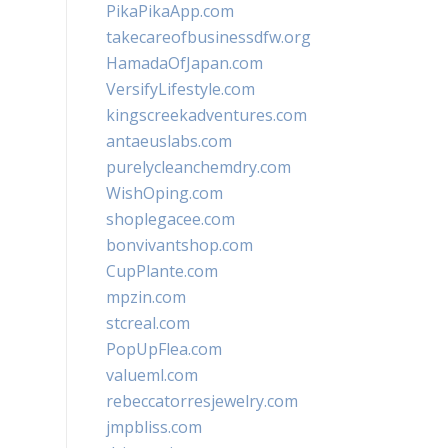
PikaPikaApp.com
takecareofbusinessdfw.org
HamadaOfJapan.com
VersifyLifestyle.com
kingscreekadventures.com
antaeuslabs.com
purelycleanchemdry.com
WishOping.com
shoplegacee.com
bonvivantshop.com
CupPlante.com
mpzin.com
stcreal.com
PopUpFlea.com
valueml.com
rebeccatorresjewelry.com
jmpbliss.com