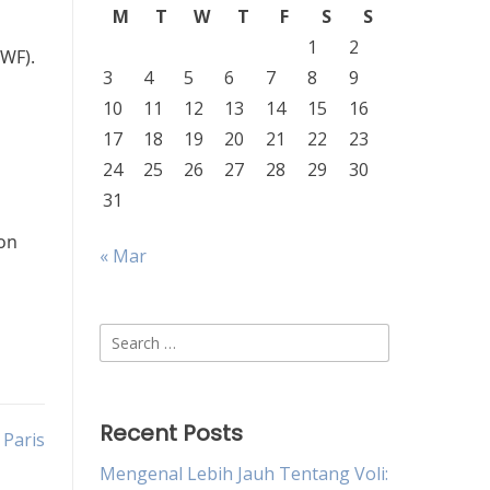
M
T
W
T
F
S
S
1
2
WF).
3
4
5
6
7
8
9
10
11
12
13
14
15
16
17
18
19
20
21
22
23
24
25
26
27
28
29
30
31
on
« Mar
Search
for:
Recent Posts
 Paris
Mengenal Lebih Jauh Tentang Voli: