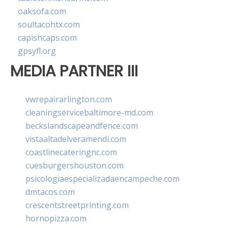
oaksofa.com
soultacohtx.com
capishcaps.com
gpsyfl.org
MEDIA PARTNER III
vwrepairarlington.com
cleaningservicebaltimore-md.com
beckslandscapeandfence.com
vistaaltadelveramendi.com
coastlinecateringnc.com
cuesburgershouston.com
psicologiaespecializadaencampeche.com
dmtacos.com
crescentstreetprinting.com
hornopizza.com