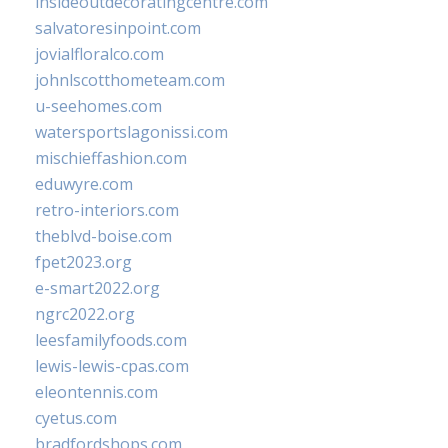
insideoutdecoratingcentre.com
salvatoresinpoint.com
jovialfloralco.com
johnlscotthometeam.com
u-seehomes.com
watersportslagonissi.com
mischieffashion.com
eduwyre.com
retro-interiors.com
theblvd-boise.com
fpet2023.org
e-smart2022.org
ngrc2022.org
leesfamilyfoods.com
lewis-lewis-cpas.com
eleontennis.com
cyetus.com
bradfordshops.com