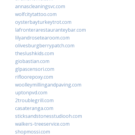
annascleaningsvc.com
wolfcitytattoo.com
oysterbayturkeytrot.com
lafronterarestauranteybar.com
lilyandrosetearoom.com
olivesburgberrypatch.com
theslushkids.com
giobastian.com
glpascensori.com
rifloorepoxy.com
woolleymillingandpaving.com
uptonpvd.com
2troublegrill.com
casateranga.com
sticksandstonesstudiooh.com
walkers-treeservice.com
shopmossi.com