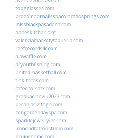
avenue26tacos.com
topgglasses.com
broadmoornailsspacoloradosprings.com
missblackpasadena.com
anneskitchen.org
valenciamarketytaqueria.com
reefrecordsllc.com
alawaffle.com
aryouthfishing.com
united-basketball.com
tios-tacos.com
cafecito-satx.com
graduacionviu2023.com
pecanjackstogo.com
zengardendayspa.com
sparklejewelryinc.com
ironcladtattoostudio.com
bruinshome.com