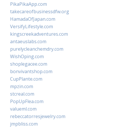
PikaPikaApp.com
takecareofbusinessdfw.org
HamadaOfJapan.com
VersifyLifestyle.com
kingscreekadventures.com
antaeuslabs.com
purelycleanchemdry.com
WishOping.com
shoplegacee.com
bonvivantshop.com
CupPlante.com
mpzin.com
stcreal.com
PopUpFlea.com
valueml.com
rebeccatorresjewelry.com
jmpbliss.com