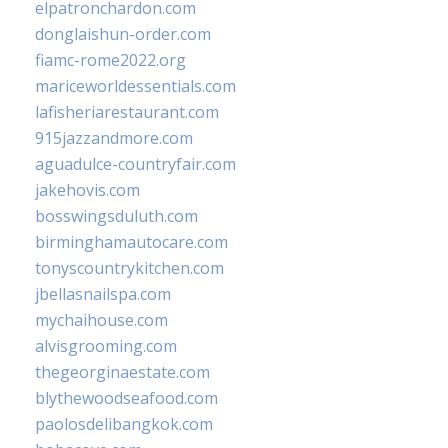
elpatronchardon.com
donglaishun-order.com
fiamc-rome2022.org
mariceworldessentials.com
lafisheriarestaurant.com
915jazzandmore.com
aguadulce-countryfair.com
jakehovis.com
bosswingsduluth.com
birminghamautocare.com
tonyscountrykitchen.com
jbellasnailspa.com
mychaihouse.com
alvisgrooming.com
thegeorginaestate.com
blythewoodseafood.com
paolosdelibangkok.com