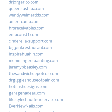
drjorgerico.com
queensushipa.com
wendyweimerdds.com
ameri-camp.com
hrsreceivables.com
empconst1.com
cinderella-support.com
bigpinkrestaurant.com
inspirehuahin.com
memmingerspainting.com
jeremypbeasley.com
thesandwichdepotcos.com
drgiggleshouseofpain.com
hotflashdesigns.com
garagenadeau.com
lifestylechauffeurservice.com
EverNewNails.com