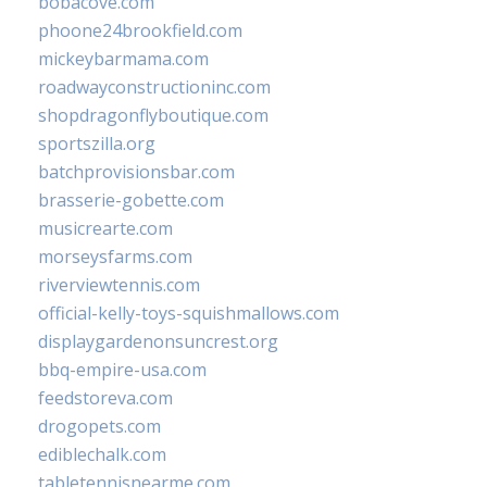
bobacove.com
phoone24brookfield.com
mickeybarmama.com
roadwayconstructioninc.com
shopdragonflyboutique.com
sportszilla.org
batchprovisionsbar.com
brasserie-gobette.com
musicrearte.com
morseysfarms.com
riverviewtennis.com
official-kelly-toys-squishmallows.com
displaygardenonsuncrest.org
bbq-empire-usa.com
feedstoreva.com
drogopets.com
ediblechalk.com
tabletennisnearme.com