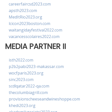
careerfaircsd2023.com
apsth2023.com
MedItRio2023.org
lcicon2023boston.com
waitangidayfestival2022.com
vacancesscolaires2022.com
MEDIA PARTNER II
isth2022.com
p2b2pabi2023-makassar.com
wocfparis2023.org
sinc2023.com
scdlqatar2022-qa.com
thecolumbiagrill.com
provisionscheeseandwineshoppe.com
khedi2023.org