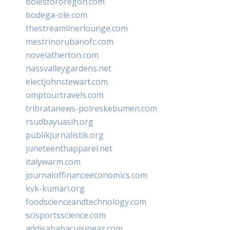
bolesfororegon.com
bodega-ole.com
thestreamlinerlounge.com
mestrinorubanofc.com
novelatherton.com
nassvalleygardens.net
electjohnstewart.com
omptourtravels.com
tribratanews-polreskebumen.com
rsudbayuasih.org
publikjurnalistik.org
juneteenthapparel.net
italywarm.com
journaloffinanceeconomics.com
kvk-kumari.org
foodscienceandtechnology.com
scisportsscience.com
addisababacuisineaz.com