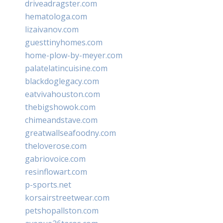
driveadragster.com
hematologa.com
lizaivanov.com
guesttinyhomes.com
home-plow-by-meyer.com
palatelatincuisine.com
blackdoglegacy.com
eatvivahouston.com
thebigshowok.com
chimeandstave.com
greatwallseafoodny.com
theloverose.com
gabriovoice.com
resinflowart.com
p-sports.net
korsairstreetwear.com
petshopallston.com