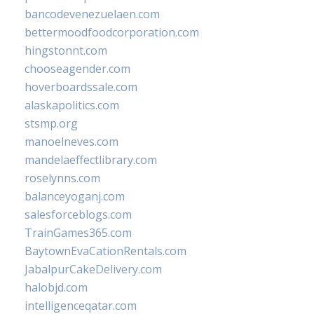
bancodevenezuelaen.com
bettermoodfoodcorporation.com
hingstonnt.com
chooseagender.com
hoverboardssale.com
alaskapolitics.com
stsmp.org
manoelneves.com
mandelaeffectlibrary.com
roselynns.com
balanceyoganj.com
salesforceblogs.com
TrainGames365.com
BaytownEvaCationRentals.com
JabalpurCakeDelivery.com
halobjd.com
intelligenceqatar.com