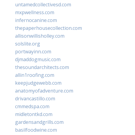
untamedcollectivesd.com
mxpwellness.com
infernocanine.com
thepaperhousecollection.com
allisonwillisholley.com
solslite.org
portwayinn.com
djmaddogmusic.com
thesoundarchitects.com
allin1roofing.com
keepjudgewebb.com
anatomyofadventure.com
drivancastillo.com
cmmedspa.com
midletontkd.com
gardensandgrills.com
basilfoodwine.com