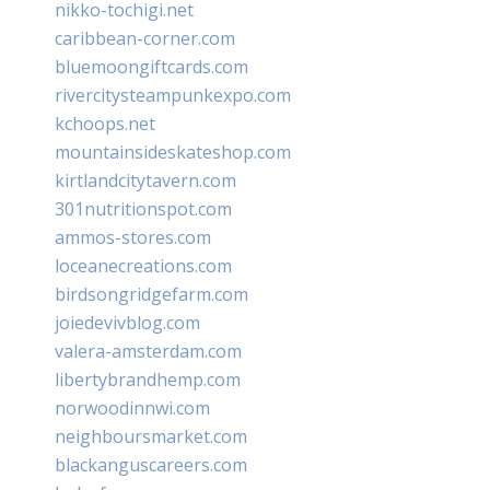
nikko-tochigi.net
caribbean-corner.com
bluemoongiftcards.com
rivercitysteampunkexpo.com
kchoops.net
mountainsideskateshop.com
kirtlandcitytavern.com
301nutritionspot.com
ammos-stores.com
loceanecreations.com
birdsongridgefarm.com
joiedevivblog.com
valera-amsterdam.com
libertybrandhemp.com
norwoodinnwi.com
neighboursmarket.com
blackanguscareers.com