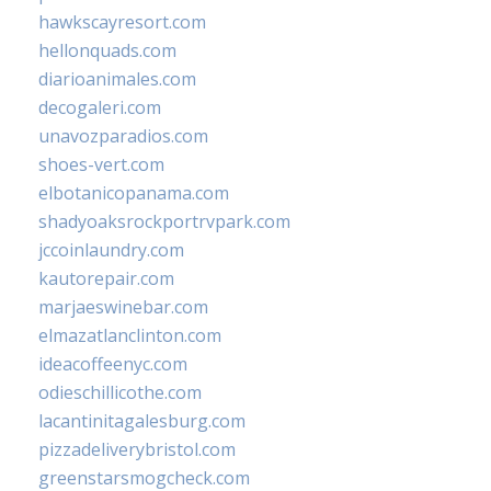
hawkscayresort.com
hellonquads.com
diarioanimales.com
decogaleri.com
unavozparadios.com
shoes-vert.com
elbotanicopanama.com
shadyoaksrockportrvpark.com
jccoinlaundry.com
kautorepair.com
marjaeswinebar.com
elmazatlanclinton.com
ideacoffeenyc.com
odieschillicothe.com
lacantinitagalesburg.com
pizzadeliverybristol.com
greenstarsmogcheck.com