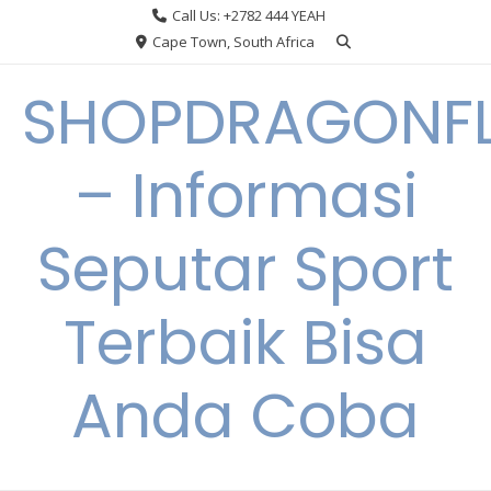
Skip
Call Us: +2782 444 YEAH
to
Cape Town, South Africa
content
SHOPDRAGONF
– Informasi
Seputar Sport
Terbaik Bisa
Anda Coba