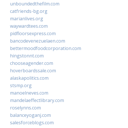
unboundedthefilm.com
catfriends-bg.org
marianlives.org
waywardtees.com
pidfloorsexpress.com
bancodevenezuelaen.com
bettermoodfoodcorporation.com
hingstonnt.com
chooseagender.com
hoverboardssale.com
alaskapolitics.com
stsmp.org
manoelneves.com
mandelaeffectlibrary.com
roselynns.com
balanceyoganj.com
salesforceblogs.com