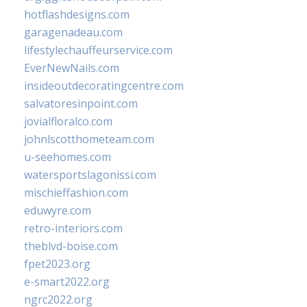
hotflashdesigns.com
garagenadeau.com
lifestylechauffeurservice.com
EverNewNails.com
insideoutdecoratingcentre.com
salvatoresinpoint.com
jovialfloralco.com
johnlscotthometeam.com
u-seehomes.com
watersportslagonissi.com
mischieffashion.com
eduwyre.com
retro-interiors.com
theblvd-boise.com
fpet2023.org
e-smart2022.org
ngrc2022.org