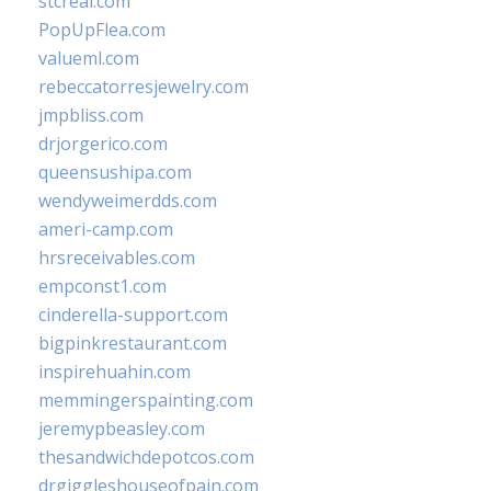
stcreal.com
PopUpFlea.com
valueml.com
rebeccatorresjewelry.com
jmpbliss.com
drjorgerico.com
queensushipa.com
wendyweimerdds.com
ameri-camp.com
hrsreceivables.com
empconst1.com
cinderella-support.com
bigpinkrestaurant.com
inspirehuahin.com
memmingerspainting.com
jeremypbeasley.com
thesandwichdepotcos.com
drgiggleshouseofpain.com