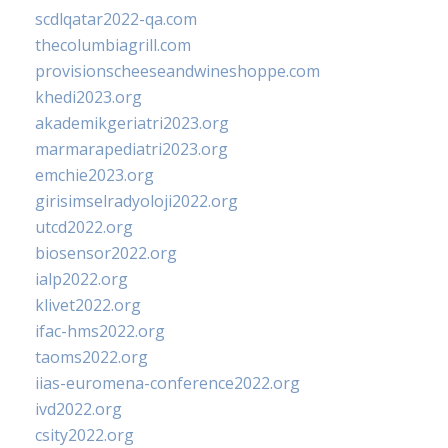
scdlqatar2022-qa.com
thecolumbiagrill.com
provisionscheeseandwineshoppe.com
khedi2023.org
akademikgeriatri2023.org
marmarapediatri2023.org
emchie2023.org
girisimselradyoloji2022.org
utcd2022.org
biosensor2022.org
ialp2022.org
klivet2022.org
ifac-hms2022.org
taoms2022.org
iias-euromena-conference2022.org
ivd2022.org
csity2022.org