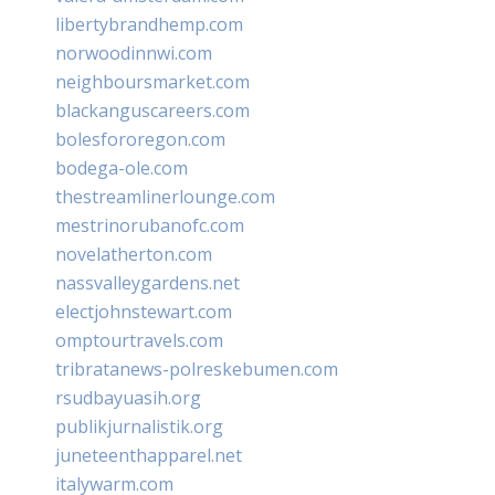
libertybrandhemp.com
norwoodinnwi.com
neighboursmarket.com
blackanguscareers.com
bolesfororegon.com
bodega-ole.com
thestreamlinerlounge.com
mestrinorubanofc.com
novelatherton.com
nassvalleygardens.net
electjohnstewart.com
omptourtravels.com
tribratanews-polreskebumen.com
rsudbayuasih.org
publikjurnalistik.org
juneteenthapparel.net
italywarm.com