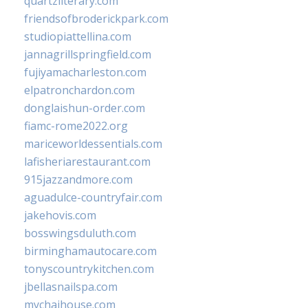
quartzliterary.com
friendsofbroderickpark.com
studiopiattellina.com
jannagrillspringfield.com
fujiyamacharleston.com
elpatronchardon.com
donglaishun-order.com
fiamc-rome2022.org
mariceworldessentials.com
lafisheriarestaurant.com
915jazzandmore.com
aguadulce-countryfair.com
jakehovis.com
bosswingsduluth.com
birminghamautocare.com
tonyscountrykitchen.com
jbellasnailspa.com
mychaihouse.com