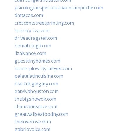
psicologiaespecializadaencampeche.com
dmtacos.com
crescentstreetprinting.com
hornopizza.com
driveadragster.com
hematologa.com
lizaivanov.com
guesttinyhomes.com
home-plow-by-meyer.com
palatelatincuisine.com
blackdoglegacy.com
eatvivahouston.com
thebigshowok.com
chimeandstave.com
greatwallseafoodny.com
theloverose.com
gabriovoice.com