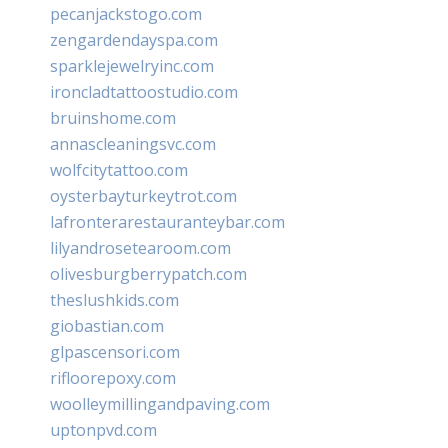
pecanjackstogo.com
zengardendayspa.com
sparklejewelryinc.com
ironcladtattoostudio.com
bruinshome.com
annascleaningsvc.com
wolfcitytattoo.com
oysterbayturkeytrot.com
lafronterarestauranteybar.com
lilyandrosetearoom.com
olivesburgberrypatch.com
theslushkids.com
giobastian.com
glpascensori.com
rifloorepoxy.com
woolleymillingandpaving.com
uptonpvd.com