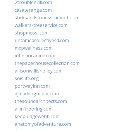
2troublegrill.com
casateranga.com
sticksandstonesstudiooh.com
walkers-treeservice.com
shopmossi.com
untamedcollectivesd.com
mxpwellness.com
infernocanine.com
thepaperhousecollection.com
allisonwillisholley.com
solslite.org
portwayinn.com
djmaddogmusic.com
thesoundarchitects.com
allin1roofing.com
keepjudgewebb.com
anatomyofadventure.com