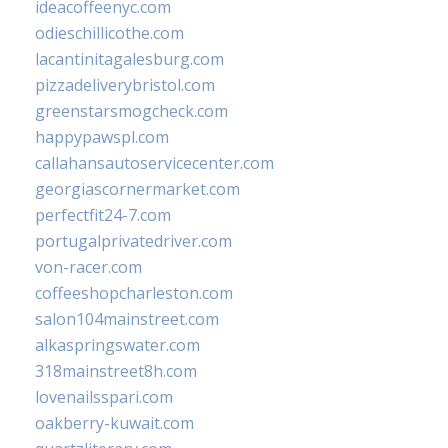
ideacoffeenyc.com
odieschillicothe.com
lacantinitagalesburg.com
pizzadeliverybristol.com
greenstarsmogcheck.com
happypawspl.com
callahansautoservicecenter.com
georgiascornermarket.com
perfectfit24-7.com
portugalprivatedriver.com
von-racer.com
coffeeshopcharleston.com
salon104mainstreet.com
alkaspringswater.com
318mainstreet8h.com
lovenailsspari.com
oakberry-kuwait.com