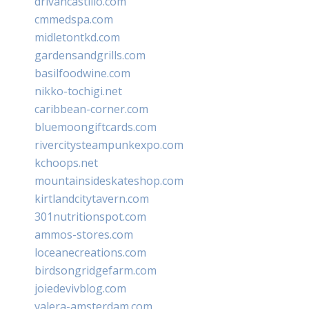
drivancastillo.com
cmmedspa.com
midletontkd.com
gardensandgrills.com
basilfoodwine.com
nikko-tochigi.net
caribbean-corner.com
bluemoongiftcards.com
rivercitysteampunkexpo.com
kchoops.net
mountainsideskateshop.com
kirtlandcitytavern.com
301nutritionspot.com
ammos-stores.com
loceanecreations.com
birdsongridgefarm.com
joiedevivblog.com
valera-amsterdam.com