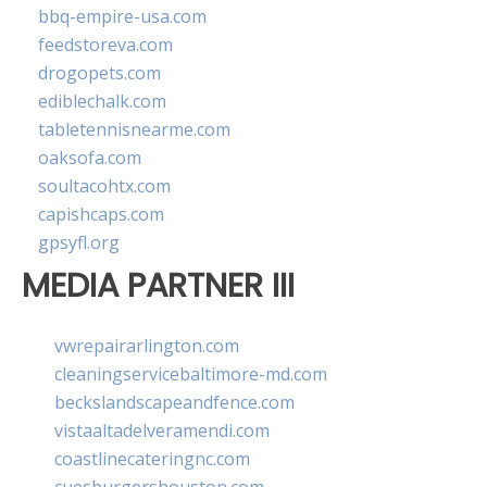
bbq-empire-usa.com
feedstoreva.com
drogopets.com
ediblechalk.com
tabletennisnearme.com
oaksofa.com
soultacohtx.com
capishcaps.com
gpsyfl.org
MEDIA PARTNER III
vwrepairarlington.com
cleaningservicebaltimore-md.com
beckslandscapeandfence.com
vistaaltadelveramendi.com
coastlinecateringnc.com
cuesburgershouston.com