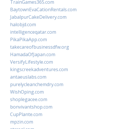
TrainGames365.com
BaytownEvaCationRentals.com
JabalpurCakeDelivery.com
halobjd.com
intelligenceqatar.com
PikaPikaApp.com
takecareofbusinessdfw.org
HamadaOfJapan.com
VersifyLifestyle.com
kingscreekadventures.com
antaeuslabs.com
purelycleanchemdry.com
WishOping.com
shoplegacee.com
bonvivantshop.com
CupPlante.com
mpzin.com