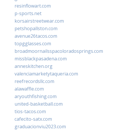
resinflowart.com
p-sports.net
korsairstreetwear.com
petshopallston.com
avenue26tacos.com
topgglasses.com
broadmoornailsspacoloradosprings.com
missblackpasadena.com
anneskitchen.org
valenciamarketytaqueria.com
reefrecordsllc.com
alawaffle.com
aryouthfishing.com
united-basketball.com
tios-tacos.com
cafecito-satx.com
graduacionviu2023.com