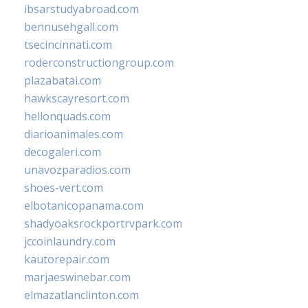
ibsarstudyabroad.com
bennusehgall.com
tsecincinnati.com
roderconstructiongroup.com
plazabatai.com
hawkscayresort.com
hellonquads.com
diarioanimales.com
decogaleri.com
unavozparadios.com
shoes-vert.com
elbotanicopanama.com
shadyoaksrockportrvpark.com
jccoinlaundry.com
kautorepair.com
marjaeswinebar.com
elmazatlanclinton.com