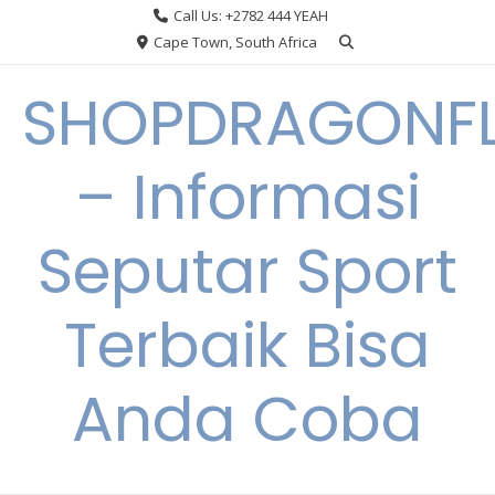
Skip
Call Us: +2782 444 YEAH
to
Cape Town, South Africa
content
SHOPDRAGONF
– Informasi
Seputar Sport
Terbaik Bisa
Anda Coba