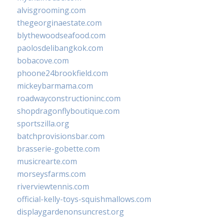
alvisgrooming.com
thegeorginaestate.com
blythewoodseafood.com
paolosdelibangkok.com
bobacove.com
phoone24brookfield.com
mickeybarmama.com
roadwayconstructioninc.com
shopdragonflyboutique.com
sportszilla.org
batchprovisionsbar.com
brasserie-gobette.com
musicrearte.com
morseysfarms.com
riverviewtennis.com
official-kelly-toys-squishmallows.com
displaygardenonsuncrest.org