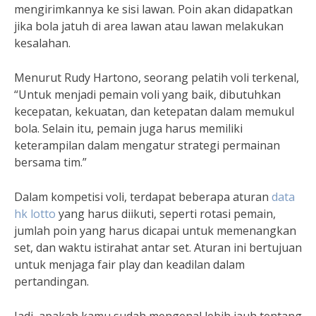
mengirimkannya ke sisi lawan. Poin akan didapatkan
jika bola jatuh di area lawan atau lawan melakukan
kesalahan.
Menurut Rudy Hartono, seorang pelatih voli terkenal,
“Untuk menjadi pemain voli yang baik, dibutuhkan
kecepatan, kekuatan, dan ketepatan dalam memukul
bola. Selain itu, pemain juga harus memiliki
keterampilan dalam mengatur strategi permainan
bersama tim.”
Dalam kompetisi voli, terdapat beberapa aturan
data
hk lotto
yang harus diikuti, seperti rotasi pemain,
jumlah poin yang harus dicapai untuk memenangkan
set, dan waktu istirahat antar set. Aturan ini bertujuan
untuk menjaga fair play dan keadilan dalam
pertandingan.