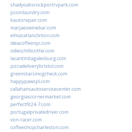
shadyoaksrockportrvpark.com
jccoinlaundry.com
kautorepair.com
marjaeswinebar.com
elmazatlanclinton.com
ideacoffeenyc.com
odieschillicothe.com
lacantinitagalesburg.com
pizzadeliverybristol.com
greenstarsmogcheck.com
happypawspl.com
callahansautoservicecenter.com
georgiascornermarket.com
perfectfit24-7.com
portugalprivatedriver.com
von-racer.com
coffeeshopcharleston.com