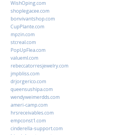
WishOping.com
shoplegacee.com
bonvivantshop.com
CupPlante.com
mpzin.com
stcreal.com
PopUpFlea.com
valueml.com
rebeccatorresjewelry.com
jmpbliss.com
drjorgerico.com
queensushipa.com
wendyweimerdds.com
ameri-camp.com
hrsreceivables.com
empconst1.com
cinderella-support.com