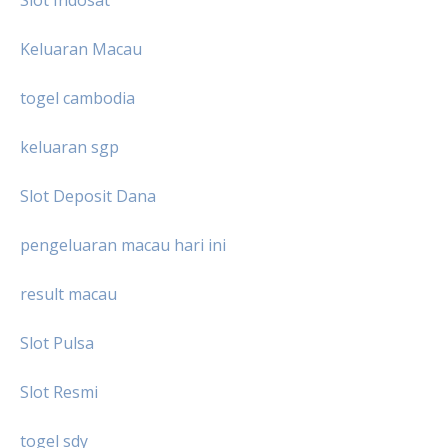
Keluaran Macau
togel cambodia
keluaran sgp
Slot Deposit Dana
pengeluaran macau hari ini
result macau
Slot Pulsa
Slot Resmi
togel sdy