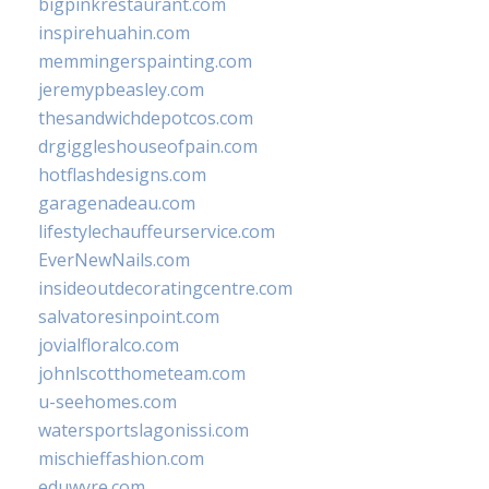
bigpinkrestaurant.com
inspirehuahin.com
memmingerspainting.com
jeremypbeasley.com
thesandwichdepotcos.com
drgiggleshouseofpain.com
hotflashdesigns.com
garagenadeau.com
lifestylechauffeurservice.com
EverNewNails.com
insideoutdecoratingcentre.com
salvatoresinpoint.com
jovialfloralco.com
johnlscotthometeam.com
u-seehomes.com
watersportslagonissi.com
mischieffashion.com
eduwyre.com