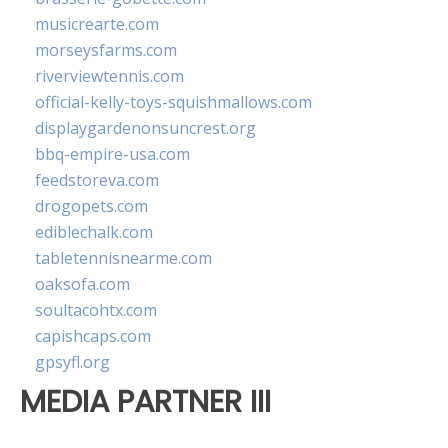
musicrearte.com
morseysfarms.com
riverviewtennis.com
official-kelly-toys-squishmallows.com
displaygardenonsuncrest.org
bbq-empire-usa.com
feedstoreva.com
drogopets.com
ediblechalk.com
tabletennisnearme.com
oaksofa.com
soultacohtx.com
capishcaps.com
gpsyfl.org
MEDIA PARTNER III