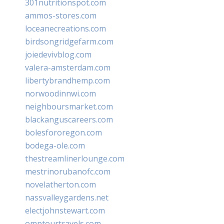
301nutritionspot.com
ammos-stores.com
loceanecreations.com
birdsongridgefarm.com
joiedevivblog.com
valera-amsterdam.com
libertybrandhemp.com
norwoodinnwi.com
neighboursmarket.com
blackanguscareers.com
bolesfororegon.com
bodega-ole.com
thestreamlinerlounge.com
mestrinorubanofc.com
novelatherton.com
nassvalleygardens.net
electjohnstewart.com
omptourtravels.com