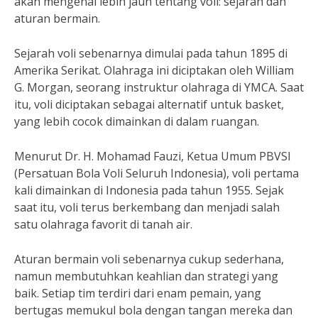
akan mengenal lebih jauh tentang voli: sejarah dan
aturan bermain.
Sejarah voli sebenarnya dimulai pada tahun 1895 di
Amerika Serikat. Olahraga ini diciptakan oleh William
G. Morgan, seorang instruktur olahraga di YMCA. Saat
itu, voli diciptakan sebagai alternatif untuk basket,
yang lebih cocok dimainkan di dalam ruangan.
Menurut Dr. H. Mohamad Fauzi, Ketua Umum PBVSI
(Persatuan Bola Voli Seluruh Indonesia), voli pertama
kali dimainkan di Indonesia pada tahun 1955. Sejak
saat itu, voli terus berkembang dan menjadi salah
satu olahraga favorit di tanah air.
Aturan bermain voli sebenarnya cukup sederhana,
namun membutuhkan keahlian dan strategi yang
baik. Setiap tim terdiri dari enam pemain, yang
bertugas memukul bola dengan tangan mereka dan