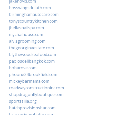
jakehovis.com
bosswingsduluth.com
birminghamautocare.com
tonyscountrykitchen.com
jbellasnailspa.com
mychaihouse.com
alvisgrooming.com
thegeorginaestate.com
blythewoodseafood.com
paolosdelibangkok.com
bobacove.com
phoone24brookfield.com
mickeybarmama.com
roadwayconstructioninc.com
shopdragonflyboutique.com
sportszilla.org
batchprovisionsbar.com
brasserie-gobette.com