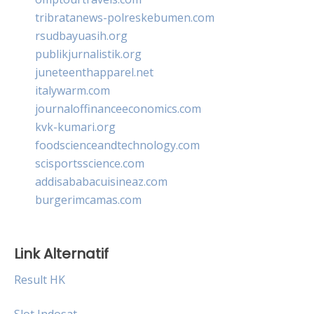
tribratanews-polreskebumen.com
rsudbayuasih.org
publikjurnalistik.org
juneteenthapparel.net
italywarm.com
journaloffinanceeconomics.com
kvk-kumari.org
foodscienceandtechnology.com
scisportsscience.com
addisababacuisineaz.com
burgerimcamas.com
Link Alternatif
Result HK
Slot Indosat