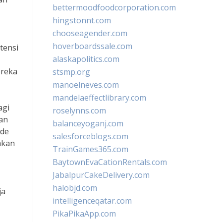
bettermoodfoodcorporation.com
hingstonnt.com
chooseagender.com
hoverboardssale.com
tensi
alaskapolitics.com
ereka
stsmp.org
manoelneves.com
mandelaeffectlibrary.com
agi
roselynns.com
dan
balanceyoganj.com
ade
salesforceblogs.com
akan
TrainGames365.com
BaytownEvaCationRentals.com
JabalpurCakeDelivery.com
halobjd.com
ja
intelligenceqatar.com
PikaPikaApp.com