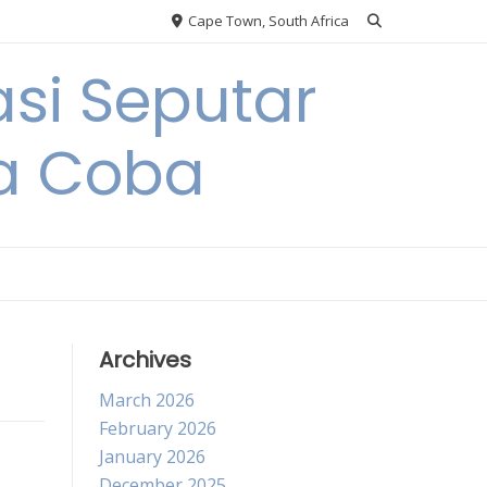
Cape Town, South Africa
si Seputar
da Coba
Archives
March 2026
February 2026
January 2026
December 2025