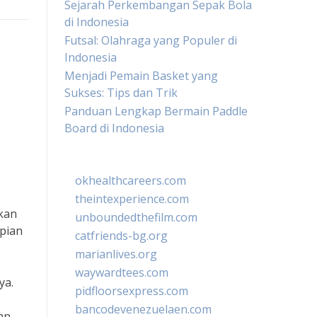
Sejarah Perkembangan Sepak Bola
di Indonesia
Futsal: Olahraga yang Populer di
Indonesia
Menjadi Pemain Basket yang
Sukses: Tips dan Trik
Panduan Lengkap Bermain Paddle
Board di Indonesia
okhealthcareers.com
theintexperience.com
kan
unboundedthefilm.com
mpian
catfriends-bg.org
marianlives.org
waywardtees.com
ya.
pidfloorsexpress.com
bancodevenezuelaen.com
an