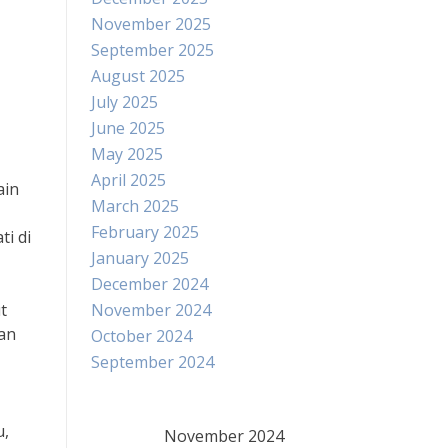
November 2025
September 2025
August 2025
July 2025
June 2025
May 2025
April 2025
ain
March 2025
February 2025
i di
January 2025
December 2024
t
November 2024
an
October 2024
September 2024
u,
November 2024