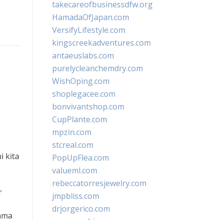
takecareofbusinessdfw.org
HamadaOfJapan.com
VersifyLifestyle.com
kingscreekadventures.com
antaeuslabs.com
purelycleanchemdry.com
WishOping.com
shoplegacee.com
bonvivantshop.com
CupPlante.com
mpzin.com
stcreal.com
i kita
PopUpFlea.com
valueml.com
rebeccatorresjewelry.com
r
jmpbliss.com
drjorgerico.com
lama