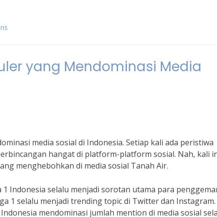
ins
puler yang Mendominasi Media
minasi media sosial di Indonesia. Setiap kali ada peristiwa
erbincangan hangat di platform-platform sosial. Nah, kali in
ang menghebohkan di media sosial Tanah Air.
ga 1 Indonesia selalu menjadi sorotan utama para penggema
ga 1 selalu menjadi trending topic di Twitter dan Instagram.
1 Indonesia mendominasi jumlah mention di media sosial se