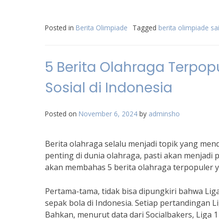
Posted in
Berita Olimpiade
Tagged
berita olimpiade sa
5 Berita Olahraga Terpo
Sosial di Indonesia
Posted on
November 6, 2024
by
adminsho
Berita olahraga selalu menjadi topik yang mendo
penting di dunia olahraga, pasti akan menjadi p
akan membahas 5 berita olahraga terpopuler y
Pertama-tama, tidak bisa dipungkiri bahwa Li
sepak bola di Indonesia. Setiap pertandingan Li
Bahkan, menurut data dari Socialbakers, Liga 