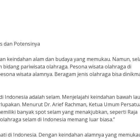
is dan Potensinya
akan keindahan alam dan budaya yang memukau. Namun, sel
am bidang pariwisata olahraga. Pesona wisata olahraga di
sona wisata alamnya. Beragam jenis olahraga bisa dinikmat
di Indonesia adalah selam. Menjelajahi keindahan bawah lau
rlupakan. Menurut Dr. Arief Rachman, Ketua Umum Persatu
memiliki banyak spot selam yang menakjubkan, seperti Raja
olahraga selam di Indonesia memang luar biasa.”
inati di Indonesia. Dengan keindahan alamnya yang memuka