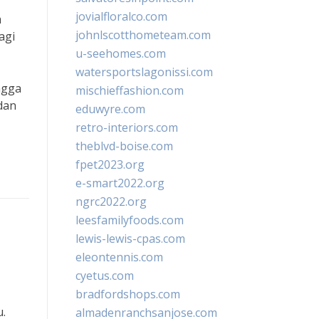
jovialfloralco.com
m
johnlscotthometeam.com
agi
u-seehomes.com
watersportslagonissi.com
ingga
mischieffashion.com
dan
eduwyre.com
retro-interiors.com
theblvd-boise.com
fpet2023.org
e-smart2022.org
ngrc2022.org
leesfamilyfoods.com
lewis-lewis-cpas.com
eleontennis.com
cyetus.com
bradfordshops.com
u.
almadenranchsanjose.com