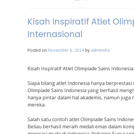
Kisah Inspiratif Atlet Ol
Internasional
Posted on
November 6, 2024
by
adminsho
Kisah Inspiratif Atlet Olimpiade Sains Indonesia
Siapa bilang atlet Indonesia hanya berprestasi d
Olimpiade Sains Indonesia yang berhasil men
hanya pintar dalam hal akademis, namun juga 
mereka.
Salah satu contoh atlet Olimpiade Sains Indone
Beliau berhasil meraih medali emas dalam kompe
generasi muda di Indonesia. Yohanes Surya se