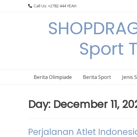
Skip
Call Us: +2782 444 YEAH
to
content
SHOPDRAGO
Sport 
Berita Olimpiade
Berita Sport
Jenis 
Day:
December 11, 20
Perjalanan Atlet Indones