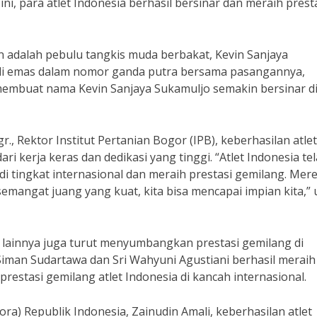
ni, para atlet Indonesia berhasil bersinar dan meraih prest
an adalah pebulu tangkis muda berbakat, Kevin Sanjaya
li emas dalam nomor ganda putra bersama pasangannya,
 membuat nama Kevin Sanjaya Sukamuljo semakin bersinar d
r., Rektor Institut Pertanian Bogor (IPB), keberhasilan atlet
ri kerja keras dan dedikasi yang tinggi. “Atlet Indonesia te
tingkat internasional dan meraih prestasi gemilang. Mer
mangat juang yang kuat, kita bisa mencapai impian kita,” 
ia lainnya juga turut menyumbangkan prestasi gemilang di
 Siman Sudartawa dan Sri Wahyuni Agustiani berhasil meraih
estasi gemilang atlet Indonesia di kancah internasional.
) Republik Indonesia, Zainudin Amali, keberhasilan atlet