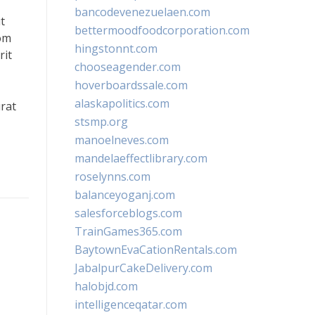
bancodevenezuelaen.com
t
bettermoodfoodcorporation.com
om
hingstonnt.com
rit
chooseagender.com
hoverboardssale.com
alaskapolitics.com
urat
stsmp.org
manoelneves.com
mandelaeffectlibrary.com
roselynns.com
balanceyoganj.com
salesforceblogs.com
TrainGames365.com
BaytownEvaCationRentals.com
JabalpurCakeDelivery.com
halobjd.com
intelligenceqatar.com