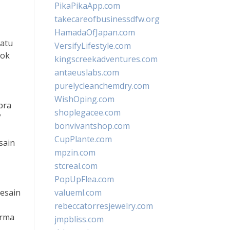
PikaPikaApp.com
takecareofbusinessdfw.org
HamadaOfJapan.com
satu
VersifyLifestyle.com
cok
kingscreekadventures.com
antaeuslabs.com
purelycleanchemdry.com
WishOping.com
pra
shoplegacee.com
”
bonvivantshop.com
CupPlante.com
sain
mpzin.com
stcreal.com
PopUpFlea.com
desain
valueml.com
rebeccatorresjewelry.com
orma
jmpbliss.com