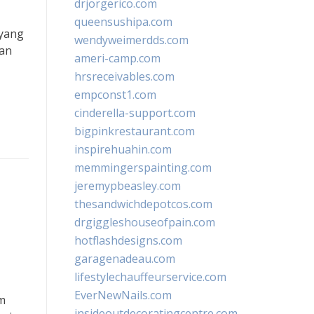
drjorgerico.com
queensushipa.com
 yang
wendyweimerdds.com
kan
ameri-camp.com
hrsreceivables.com
empconst1.com
cinderella-support.com
bigpinkrestaurant.com
inspirehuahin.com
memmingerspainting.com
jeremypbeasley.com
thesandwichdepotcos.com
drgiggleshouseofpain.com
hotflashdesigns.com
garagenadeau.com
lifestylechauffeurservice.com
EverNewNails.com
am
insideoutdecoratingcentre.com