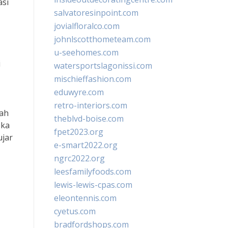
asi
salvatoresinpoint.com
jovialfloralco.com
johnlscotthometeam.com
u-seehomes.com
i
watersportslagonissi.com
mischieffashion.com
eduwyre.com
retro-interiors.com
lah
theblvd-boise.com
eka
fpet2023.org
ujar
e-smart2022.org
ngrc2022.org
leesfamilyfoods.com
lewis-lewis-cpas.com
eleontennis.com
cyetus.com
bradfordshops.com