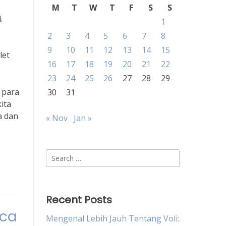
M
T
W
T
F
S
S
.
1
2
3
4
5
6
7
8
9
10
11
12
13
14
15
let
16
17
18
19
20
21
22
23
24
25
26
27
28
29
 para
30
31
ita
a dan
« Nov
Jan »
Search
for:
Recent Posts
aca
Mengenal Lebih Jauh Tentang Voli: