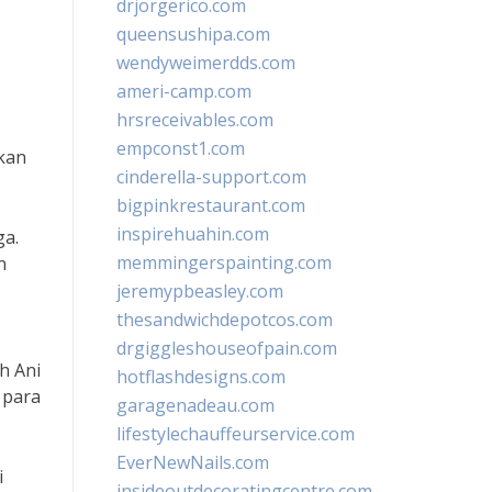
drjorgerico.com
queensushipa.com
wendyweimerdds.com
ameri-camp.com
hrsreceivables.com
empconst1.com
ukan
cinderella-support.com
bigpinkrestaurant.com
inspirehuahin.com
ga.
memmingerspainting.com
n
jeremypbeasley.com
thesandwichdepotcos.com
drgiggleshouseofpain.com
h Ani
hotflashdesigns.com
 para
garagenadeau.com
lifestylechauffeurservice.com
EverNewNails.com
i
insideoutdecoratingcentre.com