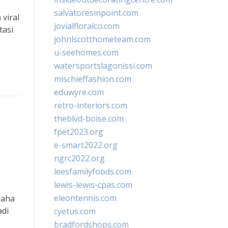
salvatoresinpoint.com
viral
jovialfloralco.com
tasi
johnlscotthometeam.com
u-seehomes.com
watersportslagonissi.com
mischieffashion.com
eduwyre.com
retro-interiors.com
theblvd-boise.com
fpet2023.org
e-smart2022.org
ngrc2022.org
leesfamilyfoods.com
lewis-lewis-cpas.com
eleontennis.com
maha
adi
cyetus.com
bradfordshops.com