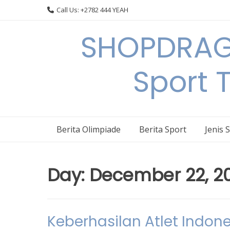
Skip
Call Us: +2782 444 YEAH
to
content
SHOPDRAGO
Sport 
Berita Olimpiade
Berita Sport
Jenis 
Day:
December 22, 2
Keberhasilan Atlet Indon