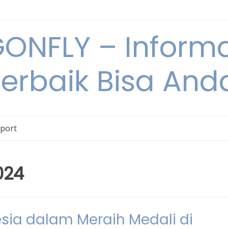
NFLY – Informa
Terbaik Bisa An
Sport
024
esia dalam Meraih Medali di