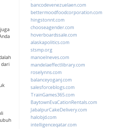
bancodevenezuelaen.com
bettermoodfoodcorporation.com
hingstonnt.com
chooseagender.com
 juga
hoverboardssale.com
 Anda
alaskapolitics.com
stsmp.org
dalah
manoelneves.com
 dari
mandelaeffectlibrary.com
roselynns.com
balanceyoganj.com
tuk
salesforceblogs.com
TrainGames365.com
BaytownEvaCationRentals.com
JabalpurCakeDelivery.com
li
halobjd.com
tubuh
intelligenceqatar.com