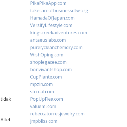
PikaPikaApp.com
takecareofbusinessdfw.org
HamadaOfJapan.com
VersifyLifestyle.com
kingscreekadventures.com
antaeuslabs.com
purelycleanchemdry.com
WishOping.com
shoplegacee.com
bonvivantshop.com
CupPlante.com
mpzin.com
stcreal.com
 tidak
PopUpFlea.com
valueml.com
rebeccatorresjewelry.com
Atlet
jmpbliss.com