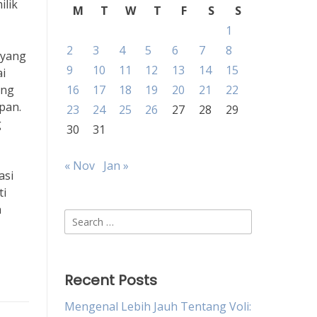
ilik
M
T
W
T
F
S
S
1
2
3
4
5
6
7
8
 yang
9
10
11
12
13
14
15
i
ang
16
17
18
19
20
21
22
pan.
23
24
25
26
27
28
29
g
30
31
« Nov
Jan »
asi
ti
a
Search
for:
Recent Posts
Mengenal Lebih Jauh Tentang Voli: