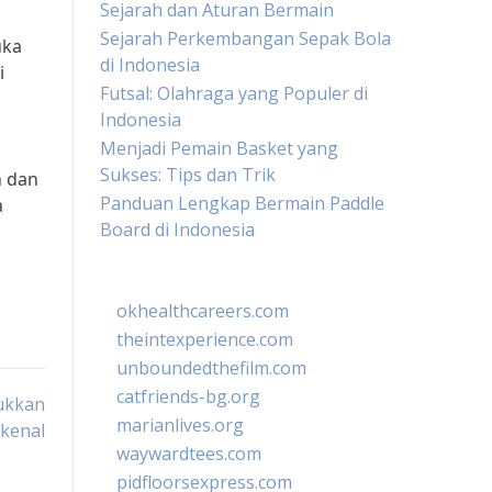
Sejarah dan Aturan Bermain
Sejarah Perkembangan Sepak Bola
uka
di Indonesia
i
Futsal: Olahraga yang Populer di
Indonesia
Menjadi Pemain Basket yang
Sukses: Tips dan Trik
n dan
Panduan Lengkap Bermain Paddle
a
Board di Indonesia
okhealthcareers.com
theintexperience.com
unboundedthefilm.com
catfriends-bg.org
ukkan
marianlives.org
rkenal
waywardtees.com
pidfloorsexpress.com