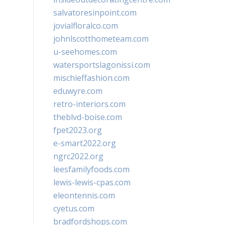
salvatoresinpoint.com
jovialfloralco.com
johnlscotthometeam.com
u-seehomes.com
watersportslagonissi.com
mischieffashion.com
eduwyre.com
retro-interiors.com
theblvd-boise.com
fpet2023.org
e-smart2022.org
ngrc2022.org
leesfamilyfoods.com
lewis-lewis-cpas.com
eleontennis.com
cyetus.com
bradfordshops.com