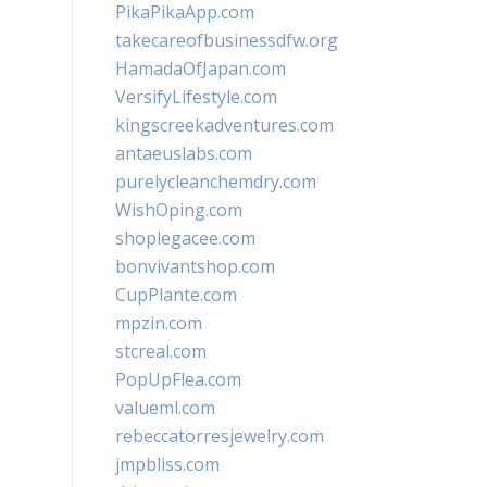
PikaPikaApp.com
takecareofbusinessdfw.org
HamadaOfJapan.com
VersifyLifestyle.com
kingscreekadventures.com
antaeuslabs.com
purelycleanchemdry.com
WishOping.com
shoplegacee.com
bonvivantshop.com
CupPlante.com
mpzin.com
stcreal.com
PopUpFlea.com
valueml.com
rebeccatorresjewelry.com
jmpbliss.com