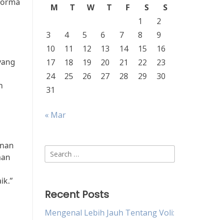
rforma
M
T
W
T
F
S
S
1
2
3
4
5
6
7
8
9
10
11
12
13
14
15
16
yang
17
18
19
20
21
22
23
24
25
26
27
28
29
30
n
31
« Mar
anan
Search
man
for:
ik.”
Recent Posts
Mengenal Lebih Jauh Tentang Voli: