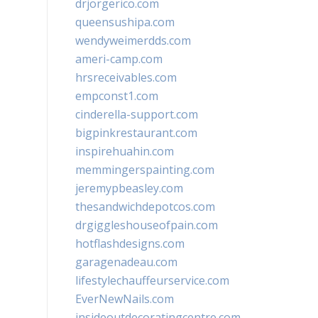
drjorgerico.com
queensushipa.com
wendyweimerdds.com
ameri-camp.com
hrsreceivables.com
empconst1.com
cinderella-support.com
bigpinkrestaurant.com
inspirehuahin.com
memmingerspainting.com
jeremypbeasley.com
thesandwichdepotcos.com
drgiggleshouseofpain.com
hotflashdesigns.com
garagenadeau.com
lifestylechauffeurservice.com
EverNewNails.com
insideoutdecoratingcentre.com