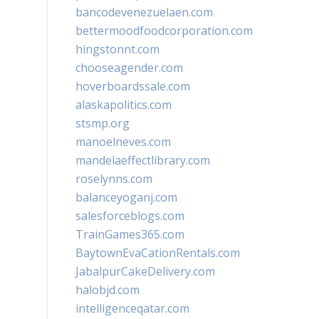
bancodevenezuelaen.com
bettermoodfoodcorporation.com
hingstonnt.com
chooseagender.com
hoverboardssale.com
alaskapolitics.com
stsmp.org
manoelneves.com
mandelaeffectlibrary.com
roselynns.com
balanceyoganj.com
salesforceblogs.com
TrainGames365.com
BaytownEvaCationRentals.com
JabalpurCakeDelivery.com
halobjd.com
intelligenceqatar.com