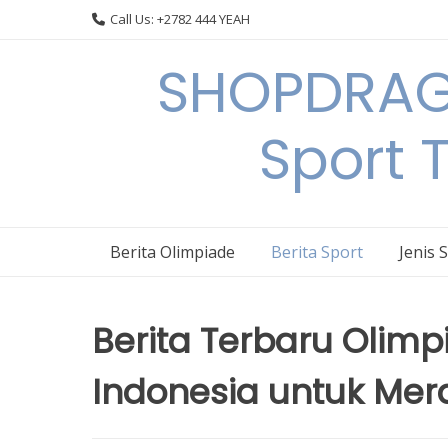
Skip
Call Us: +2782 444 YEAH
to
content
SHOPDRAGO
Sport 
Berita Olimpiade
Berita Sport
Jenis 
Berita Terbaru Olimp
Indonesia untuk Mer