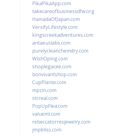
PikaPikaApp.com
takecareofbusinessdfw.org
HamadaOfJapan.com
VersifyLifestyle.com
kingscreekadventures.com
antaeuslabs.com
purelycleanchemdry.com
WishOping.com
shoplegacee.com
bonvivantshop.com
CupPlante.com
mpzin.com
stcreal.com
PopUpFlea.com
valueml.com
rebeccatorresjewelry.com
jmpbliss.com