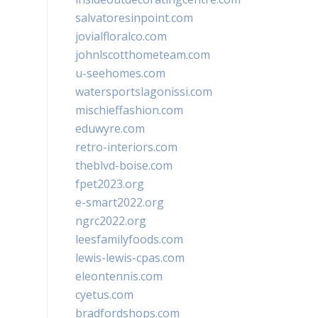
salvatoresinpoint.com
jovialfloralco.com
johnlscotthometeam.com
u-seehomes.com
watersportslagonissi.com
mischieffashion.com
eduwyre.com
retro-interiors.com
theblvd-boise.com
fpet2023.org
e-smart2022.org
ngrc2022.org
leesfamilyfoods.com
lewis-lewis-cpas.com
eleontennis.com
cyetus.com
bradfordshops.com