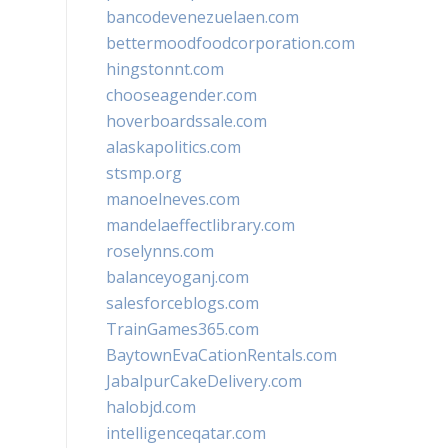
bancodevenezuelaen.com
bettermoodfoodcorporation.com
hingstonnt.com
chooseagender.com
hoverboardssale.com
alaskapolitics.com
stsmp.org
manoelneves.com
mandelaeffectlibrary.com
roselynns.com
balanceyoganj.com
salesforceblogs.com
TrainGames365.com
BaytownEvaCationRentals.com
JabalpurCakeDelivery.com
halobjd.com
intelligenceqatar.com