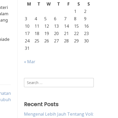
M
T
W
T
F
S
S
teri
1
2
alam
3
4
5
6
7
8
9
jang
10
11
12
13
14
15
16
17
18
19
20
21
22
23
piade
24
25
26
27
28
29
30
31
« Mar
Search
for:
ehatan
Tubuh
Recent Posts
Mengenal Lebih Jauh Tentang Voli: