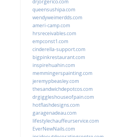
drjorgerico.com
queensushipa.com
wendyweimerdds.com
ameri-camp.com
hrsreceivables.com
empconst1.com
cinderella-support.com
bigpinkrestaurant.com
inspirehuahin.com
memmingerspainting.com
jeremypbeasley.com
thesandwichdepotcos.com
drgiggleshouseofpain.com
hotflashdesigns.com
garagenadeau.com
lifestylechauffeurservice.com
EverNewNails.com
insideoutdecoratingcentre.com