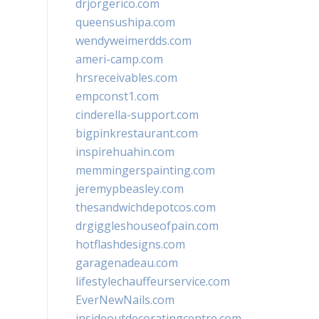
drjorgerico.com
queensushipa.com
wendyweimerdds.com
ameri-camp.com
hrsreceivables.com
empconst1.com
cinderella-support.com
bigpinkrestaurant.com
inspirehuahin.com
memmingerspainting.com
jeremypbeasley.com
thesandwichdepotcos.com
drgiggleshouseofpain.com
hotflashdesigns.com
garagenadeau.com
lifestylechauffeurservice.com
EverNewNails.com
insideoutdecoratingcentre.com