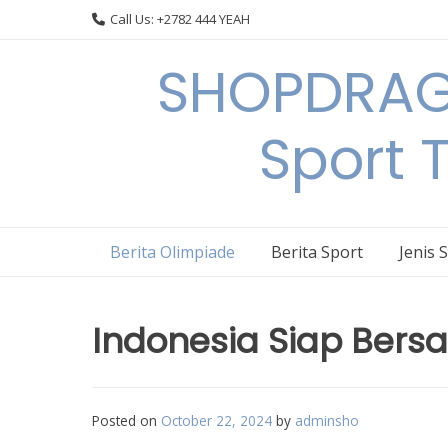
Skip
Call Us: +2782 444 YEAH
to
content
SHOPDRAGO
Sport 
Berita Olimpiade
Berita Sport
Jenis 
Indonesia Siap Bersa
Posted on
October 22, 2024
by
adminsho