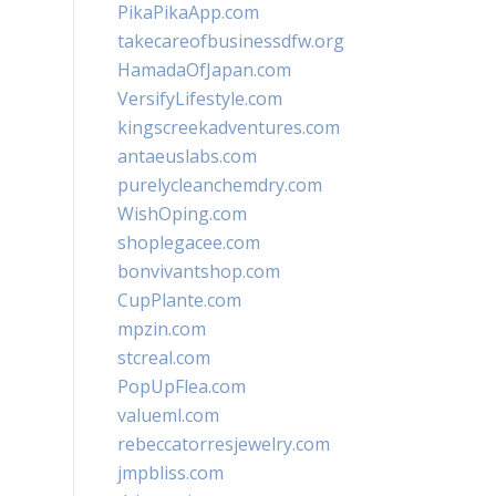
PikaPikaApp.com
takecareofbusinessdfw.org
HamadaOfJapan.com
VersifyLifestyle.com
kingscreekadventures.com
antaeuslabs.com
purelycleanchemdry.com
WishOping.com
shoplegacee.com
bonvivantshop.com
CupPlante.com
mpzin.com
stcreal.com
PopUpFlea.com
valueml.com
rebeccatorresjewelry.com
jmpbliss.com