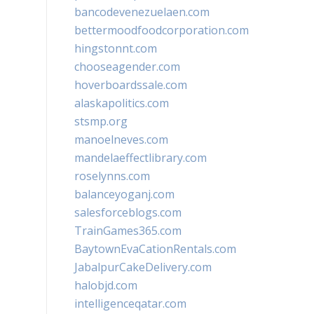
bancodevenezuelaen.com
bettermoodfoodcorporation.com
hingstonnt.com
chooseagender.com
hoverboardssale.com
alaskapolitics.com
stsmp.org
manoelneves.com
mandelaeffectlibrary.com
roselynns.com
balanceyoganj.com
salesforceblogs.com
TrainGames365.com
BaytownEvaCationRentals.com
JabalpurCakeDelivery.com
halobjd.com
intelligenceqatar.com