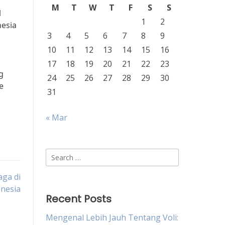
M
T
W
T
F
S
S
l
1
2
nesia
3
4
5
6
7
8
9
10
11
12
13
14
15
16
17
18
19
20
21
22
23
g
24
25
26
27
28
29
30
e
31
« Mar
Search
for:
aga di
nesia
Recent Posts
Mengenal Lebih Jauh Tentang Voli: