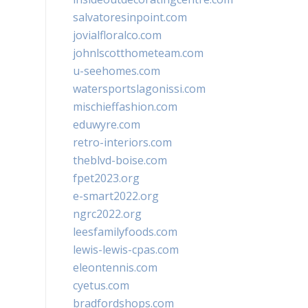
salvatoresinpoint.com
jovialfloralco.com
johnlscotthometeam.com
u-seehomes.com
watersportslagonissi.com
mischieffashion.com
eduwyre.com
retro-interiors.com
theblvd-boise.com
fpet2023.org
e-smart2022.org
ngrc2022.org
leesfamilyfoods.com
lewis-lewis-cpas.com
eleontennis.com
cyetus.com
bradfordshops.com