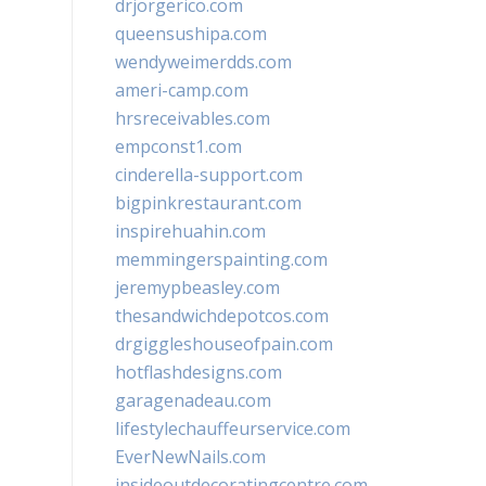
drjorgerico.com
queensushipa.com
wendyweimerdds.com
ameri-camp.com
hrsreceivables.com
empconst1.com
cinderella-support.com
bigpinkrestaurant.com
inspirehuahin.com
memmingerspainting.com
jeremypbeasley.com
thesandwichdepotcos.com
drgiggleshouseofpain.com
hotflashdesigns.com
garagenadeau.com
lifestylechauffeurservice.com
EverNewNails.com
insideoutdecoratingcentre.com