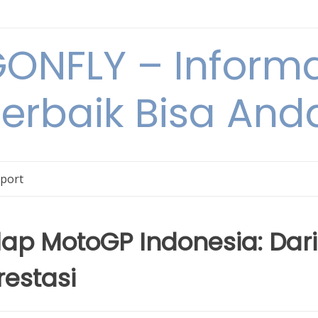
NFLY – Informa
Terbaik Bisa An
Sport
ap MotoGP Indonesia: Dari
restasi