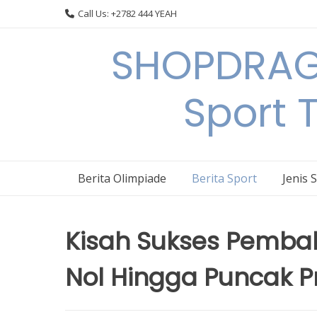
Skip
Call Us: +2782 444 YEAH
to
content
SHOPDRAGO
Sport 
Berita Olimpiade
Berita Sport
Jenis 
Kisah Sukses Pembal
Nol Hingga Puncak P