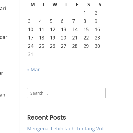
M
T
W
T
F
S
S
ari
1
2
3
4
5
6
7
8
9
10
11
12
13
14
15
16
adar
17
18
19
20
21
22
23
24
25
26
27
28
29
30
31
« Mar
r.
Search
kan
for:
Recent Posts
Mengenal Lebih Jauh Tentang Voli: