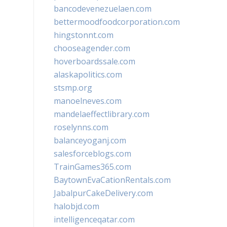
bancodevenezuelaen.com
bettermoodfoodcorporation.com
hingstonnt.com
chooseagender.com
hoverboardssale.com
alaskapolitics.com
stsmp.org
manoelneves.com
mandelaeffectlibrary.com
roselynns.com
balanceyoganj.com
salesforceblogs.com
TrainGames365.com
BaytownEvaCationRentals.com
JabalpurCakeDelivery.com
halobjd.com
intelligenceqatar.com