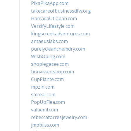
PikaPikaApp.com
takecareofbusinessdfw.org
HamadaOfJapan.com
VersifyLifestyle.com
kingscreekadventures.com
antaeuslabs.com
purelycleanchemdry.com
WishOping.com
shoplegacee.com
bonvivantshop.com
CupPlante.com
mpzin.com
stcreal.com
PopUpFlea.com
valueml.com
rebeccatorresjewelry.com
jmpbliss.com