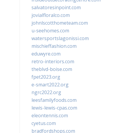
salvatoresinpoint.com
jovialfloralco.com
johnlscotthometeam.com
u-seehomes.com
watersportslagonissi.com
mischieffashion.com
eduwyre.com
retro-interiors.com
theblvd-boise.com
fpet2023.org
e-smart2022.org
ngrc2022.org
leesfamilyfoods.com
lewis-lewis-cpas.com
eleontennis.com
cyetus.com
bradfordshops.com