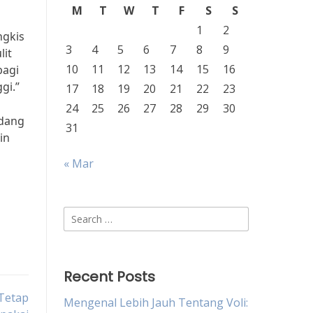
M
T
W
T
F
S
S
1
2
ngkis
3
4
5
6
7
8
9
lit
10
11
12
13
14
15
16
bagi
gi.”
17
18
19
20
21
22
23
24
25
26
27
28
29
30
idang
31
in
« Mar
Search
for:
Recent Posts
 Tetap
Mengenal Lebih Jauh Tentang Voli: