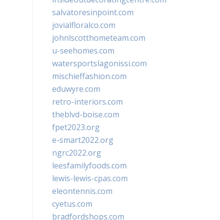
salvatoresinpoint.com
jovialfloralco.com
johnlscotthometeam.com
u-seehomes.com
watersportslagonissi.com
mischieffashion.com
eduwyre.com
retro-interiors.com
theblvd-boise.com
fpet2023.org
e-smart2022.org
ngrc2022.org
leesfamilyfoods.com
lewis-lewis-cpas.com
eleontennis.com
cyetus.com
bradfordshops.com