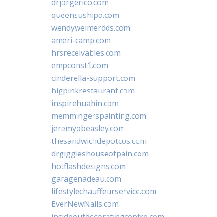
drjorgerico.com
queensushipa.com
wendyweimerdds.com
ameri-camp.com
hrsreceivables.com
empconst1.com
cinderella-support.com
bigpinkrestaurant.com
inspirehuahin.com
memmingerspainting.com
jeremypbeasley.com
thesandwichdepotcos.com
drgiggleshouseofpain.com
hotflashdesigns.com
garagenadeau.com
lifestylechauffeurservice.com
EverNewNails.com
insideoutdecoratingcentre.com