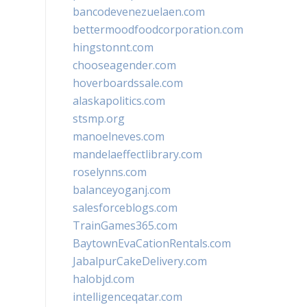
bancodevenezuelaen.com
bettermoodfoodcorporation.com
hingstonnt.com
chooseagender.com
hoverboardssale.com
alaskapolitics.com
stsmp.org
manoelneves.com
mandelaeffectlibrary.com
roselynns.com
balanceyoganj.com
salesforceblogs.com
TrainGames365.com
BaytownEvaCationRentals.com
JabalpurCakeDelivery.com
halobjd.com
intelligenceqatar.com