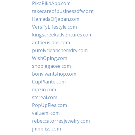
PikaPikaApp.com
takecareofbusinessdfw.org
HamadaOfJapan.com
VersifyLifestyle.com
kingscreekadventures.com
antaeuslabs.com
purelycleanchemdry.com
WishOping.com
shoplegacee.com
bonvivantshop.com
CupPlante.com
mpzin.com
stcreal.com
PopUpFlea.com
valueml.com
rebeccatorresjewelry.com
jmpbliss.com