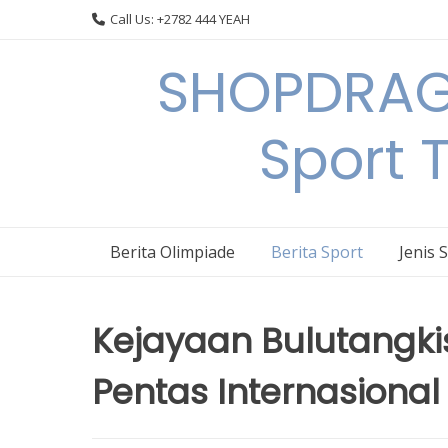
Skip
Call Us: +2782 444 YEAH
to
content
SHOPDRAGO
Sport 
Berita Olimpiade
Berita Sport
Jenis 
Kejayaan Bulutangkis
Pentas Internasional