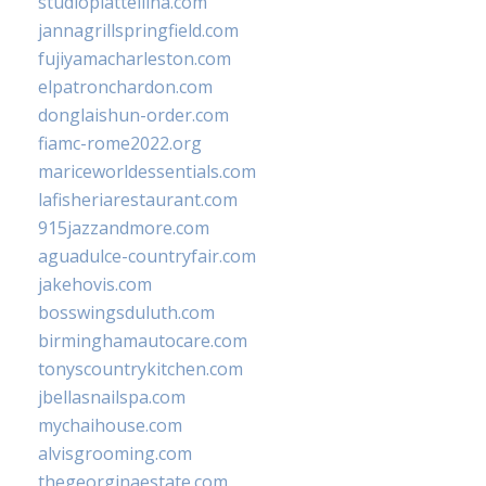
studiopiattellina.com
jannagrillspringfield.com
fujiyamacharleston.com
elpatronchardon.com
donglaishun-order.com
fiamc-rome2022.org
mariceworldessentials.com
lafisheriarestaurant.com
915jazzandmore.com
aguadulce-countryfair.com
jakehovis.com
bosswingsduluth.com
birminghamautocare.com
tonyscountrykitchen.com
jbellasnailspa.com
mychaihouse.com
alvisgrooming.com
thegeorginaestate.com