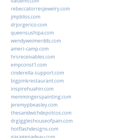
valueml.com
rebeccatorresjewelry.com
jmpbliss.com
drjorgerico.com
queensushipa.com
wendyweimerdds.com
ameri-camp.com
hrsreceivables.com
empconst1.com
cinderella-support.com
bigpinkrestaurant.com
inspirehuahin.com
memmingerspainting.com
jeremypbeasley.com
thesandwichdepotcos.com
drgiggleshouseofpain.com
hotflashdesigns.com
garagenadeau.com