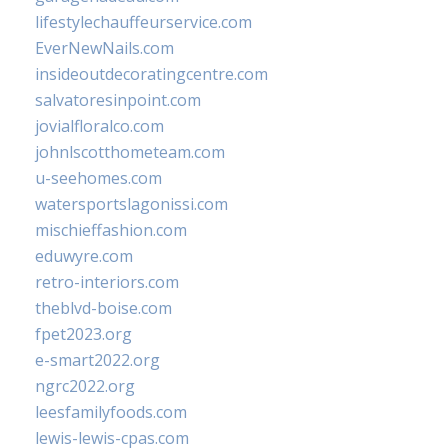
lifestylechauffeurservice.com
EverNewNails.com
insideoutdecoratingcentre.com
salvatoresinpoint.com
jovialfloralco.com
johnlscotthometeam.com
u-seehomes.com
watersportslagonissi.com
mischieffashion.com
eduwyre.com
retro-interiors.com
theblvd-boise.com
fpet2023.org
e-smart2022.org
ngrc2022.org
leesfamilyfoods.com
lewis-lewis-cpas.com