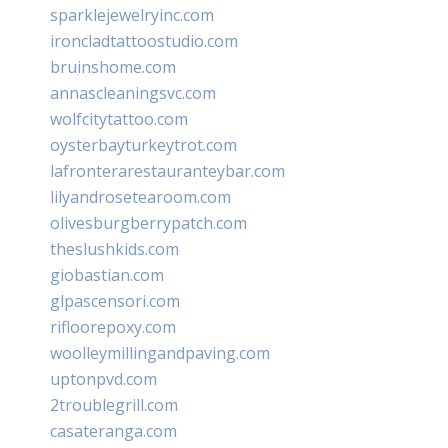
sparklejewelryinc.com
ironcladtattoostudio.com
bruinshome.com
annascleaningsvc.com
wolfcitytattoo.com
oysterbayturkeytrot.com
lafronterarestauranteybar.com
lilyandrosetearoom.com
olivesburgberrypatch.com
theslushkids.com
giobastian.com
glpascensori.com
rifloorepoxy.com
woolleymillingandpaving.com
uptonpvd.com
2troublegrill.com
casateranga.com