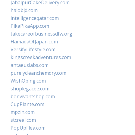
JabalpurCakeDelivery.com
halobjd.com
intelligenceqatar.com
PikaPikaApp.com
takecareofbusinessdfw.org
HamadaOfJapan.com
VersifyLifestyle.com
kingscreekadventures.com
antaeuslabs.com
purelycleanchemdry.com
WishOping.com
shoplegacee.com
bonvivantshop.com
CupPlante.com
mpzin.com
stcreal.com
PopUpFlea.com