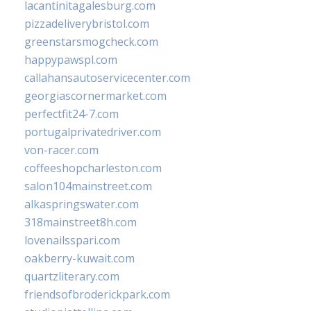
lacantinitagalesburg.com
pizzadeliverybristol.com
greenstarsmogcheck.com
happypawspl.com
callahansautoservicecenter.com
georgiascornermarket.com
perfectfit24-7.com
portugalprivatedriver.com
von-racer.com
coffeeshopcharleston.com
salon104mainstreet.com
alkaspringswater.com
318mainstreet8h.com
lovenailsspari.com
oakberry-kuwait.com
quartzliterary.com
friendsofbroderickpark.com