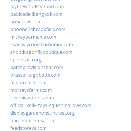
blythewoodseafood.com
paolosdelibangkok.com
bobacove.com
phoone24brookfield.com
mickeybarmama.com
roadwayconstructioninc.com
shopdragonflyboutique.com
sportszilla.org
batchprovisionsbar.com
brasserie-gobette.com
musicrearte.com
morseysfarms.com
riverviewtennis.com
official-kelly-toys-squishmallows.com
displaygardenonsuncrest.org
bbq-empire-usa.com
feedstoreva.com