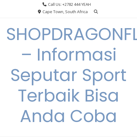
Skip
Call Us: +2782 444 YEAH
to
Cape Town, South Africa
content
SHOPDRAGONF
– Informasi
Seputar Sport
Terbaik Bisa
Anda Coba