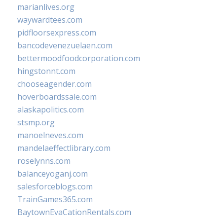
marianlives.org
waywardtees.com
pidfloorsexpress.com
bancodevenezuelaen.com
bettermoodfoodcorporation.com
hingstonnt.com
chooseagender.com
hoverboardssale.com
alaskapolitics.com
stsmp.org
manoelneves.com
mandelaeffectlibrary.com
roselynns.com
balanceyoganj.com
salesforceblogs.com
TrainGames365.com
BaytownEvaCationRentals.com