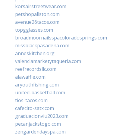
korsairstreetwear.com
petshopallston.com
avenue26tacos.com
topgglasses.com
broadmoornailsspacoloradosprings.com
missblackpasadena.com
anneskitchen.org
valenciamarketytaqueria.com
reefrecordsllc.com
alawaffle.com
aryouthfishing.com
united-basketball.com
tios-tacos.com
cafecito-satx.com
graduacionviu2023.com
pecanjackstogo.com
zengardendayspa.com