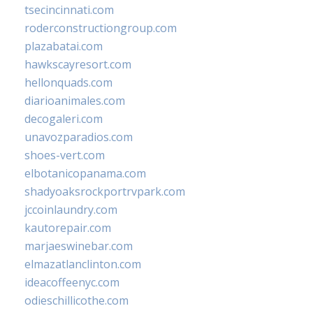
tsecincinnati.com
roderconstructiongroup.com
plazabatai.com
hawkscayresort.com
hellonquads.com
diarioanimales.com
decogaleri.com
unavozparadios.com
shoes-vert.com
elbotanicopanama.com
shadyoaksrockportrvpark.com
jccoinlaundry.com
kautorepair.com
marjaeswinebar.com
elmazatlanclinton.com
ideacoffeenyc.com
odieschillicothe.com