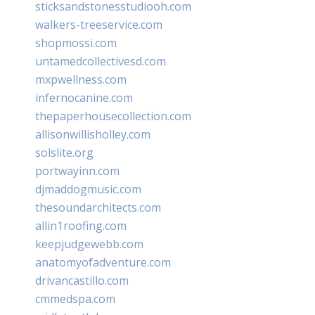
sticksandstonesstudiooh.com
walkers-treeservice.com
shopmossi.com
untamedcollectivesd.com
mxpwellness.com
infernocanine.com
thepaperhousecollection.com
allisonwillisholley.com
solslite.org
portwayinn.com
djmaddogmusic.com
thesoundarchitects.com
allin1roofing.com
keepjudgewebb.com
anatomyofadventure.com
drivancastillo.com
cmmedspa.com