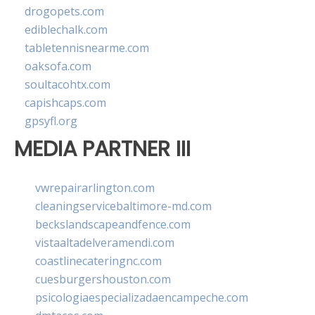
drogopets.com
ediblechalk.com
tabletennisnearme.com
oaksofa.com
soultacohtx.com
capishcaps.com
gpsyfl.org
MEDIA PARTNER III
vwrepairarlington.com
cleaningservicebaltimore-md.com
beckslandscapeandfence.com
vistaaltadelveramendi.com
coastlinecateringnc.com
cuesburgershouston.com
psicologiaespecializadaencampeche.com