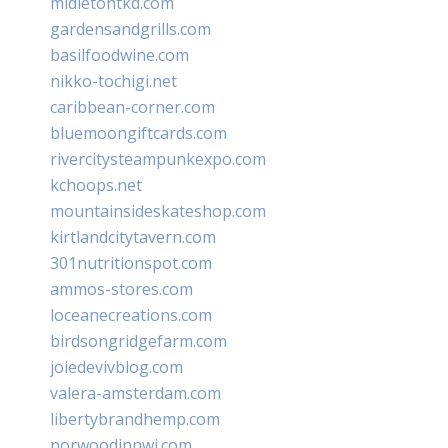
midletontkd.com
gardensandgrills.com
basilfoodwine.com
nikko-tochigi.net
caribbean-corner.com
bluemoongiftcards.com
rivercitysteampunkexpo.com
kchoops.net
mountainsideskateshop.com
kirtlandcitytavern.com
301nutritionspot.com
ammos-stores.com
loceanecreations.com
birdsongridgefarm.com
joiedevivblog.com
valera-amsterdam.com
libertybrandhemp.com
norwoodinnwi.com