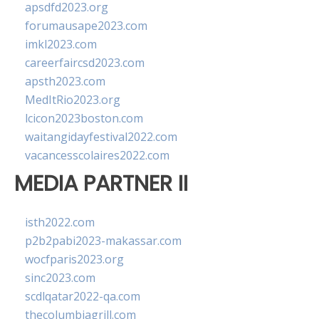
apsdfd2023.org
forumausape2023.com
imkl2023.com
careerfaircsd2023.com
apsth2023.com
MedItRio2023.org
lcicon2023boston.com
waitangidayfestival2022.com
vacancesscolaires2022.com
MEDIA PARTNER II
isth2022.com
p2b2pabi2023-makassar.com
wocfparis2023.org
sinc2023.com
scdlqatar2022-qa.com
thecolumbiagrill.com