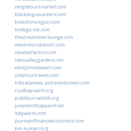
neighboursmarket.com
blackanguscareers.com
bolesfororegon.com
bodega-ole.com
thestreamlinerlounge.com
mestrinorubanofc.com
novelatherton.com
nassvalleygardens.net
electjohnstewart.com
omptourtravels.com
tribratanews-polreskebumen.com
rsudbayuasih.org
publikjurnalistik.org
juneteenthapparel.net
italywarm.com
journaloffinanceeconomics.com
kvk-kumari.org