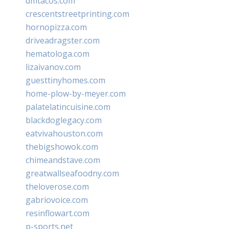
dmtacos.com
crescentstreetprinting.com
hornopizza.com
driveadragster.com
hematologa.com
lizaivanov.com
guesttinyhomes.com
home-plow-by-meyer.com
palatelatincuisine.com
blackdoglegacy.com
eatvivahouston.com
thebigshowok.com
chimeandstave.com
greatwallseafoodny.com
theloverose.com
gabriovoice.com
resinflowart.com
p-sports.net