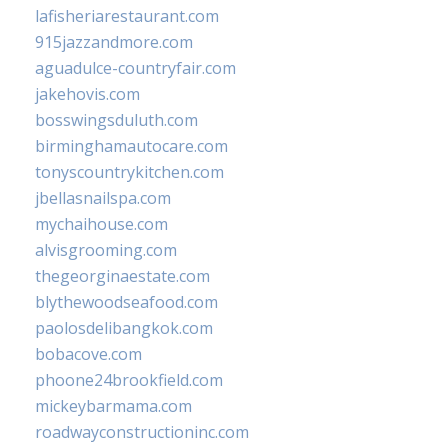
lafisheriarestaurant.com
915jazzandmore.com
aguadulce-countryfair.com
jakehovis.com
bosswingsduluth.com
birminghamautocare.com
tonyscountrykitchen.com
jbellasnailspa.com
mychaihouse.com
alvisgrooming.com
thegeorginaestate.com
blythewoodseafood.com
paolosdelibangkok.com
bobacove.com
phoone24brookfield.com
mickeybarmama.com
roadwayconstructioninc.com