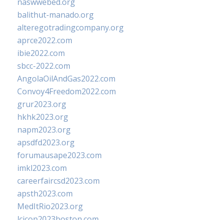
naswwebed.org
balithut-manado.org
alteregotradingcompany.org
aprce2022.com
ibie2022.com
sbcc-2022.com
AngolaOilAndGas2022.com
Convoy4Freedom2022.com
grur2023.org
hkhk2023.org
napm2023.org
apsdfd2023.org
forumausape2023.com
imkl2023.com
careerfaircsd2023.com
apsth2023.com
MedItRio2023.org
lcicon2023boston.com