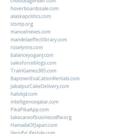
chooseagender.com
hoverboardssale.com
alaskapolitics.com
stsmp.org
manoelneves.com
mandelaeffectlibrary.com
roselynns.com
balanceyoganj.com
salesforceblogs.com
TrainGames365.com
BaytownEvaCationRentals.com
JabalpurCakeDelivery.com
halobjd.com
intelligenceqatar.com
PikaPikaApp.com
takecareofbusinessdfw.org
HamadaOfJapan.com
VersifyLifestyle.com