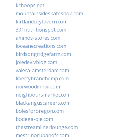
kchoops.net
mountainsideskateshop.com
kirtlandcitytavern.com
301nutritionspot.com
ammos-stores.com
loceanecreations.com
birdsongridgefarm.com
joiedevivblog.com
valera-amsterdam.com
libertybrandhemp.com
norwoodinnwi.com
neighboursmarket.com
blackanguscareers.com
bolesfororegon.com
bodega-ole.com
thestreamlinerlounge.com
mestrinorubanofc.com