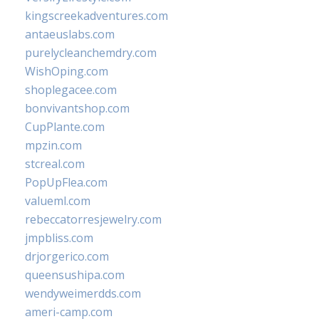
kingscreekadventures.com
antaeuslabs.com
purelycleanchemdry.com
WishOping.com
shoplegacee.com
bonvivantshop.com
CupPlante.com
mpzin.com
stcreal.com
PopUpFlea.com
valueml.com
rebeccatorresjewelry.com
jmpbliss.com
drjorgerico.com
queensushipa.com
wendyweimerdds.com
ameri-camp.com