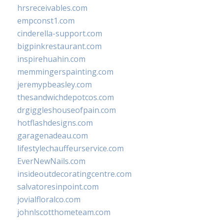
hrsreceivables.com
empconst1.com
cinderella-support.com
bigpinkrestaurant.com
inspirehuahin.com
memmingerspainting.com
jeremypbeasley.com
thesandwichdepotcos.com
drgiggleshouseofpain.com
hotflashdesigns.com
garagenadeau.com
lifestylechauffeurservice.com
EverNewNails.com
insideoutdecoratingcentre.com
salvatoresinpoint.com
jovialfloralco.com
johnlscotthometeam.com