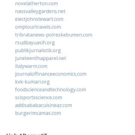
novelatherton.com
nassvalleygardens.net
electjohnstewart.com
omptourtravels.com
tribratanews-polreskebumen.com
rsudbayuasih.org
publikjurnalistik.org
juneteenthapparel.net
italywarm.com
journaloffinanceeconomics.com
kvk-kumari.org
foodscienceandtechnology.com
scisportsscience.com
addisababacuisineaz.com
burgerimcamas.com