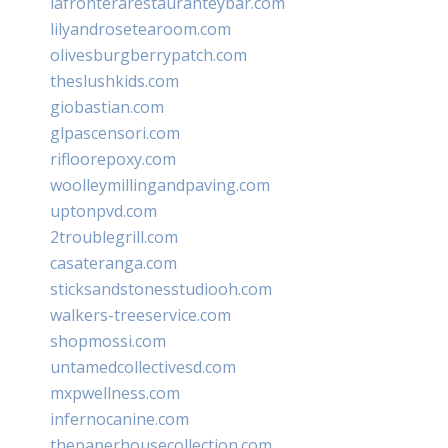
lafronterarestauranteybar.com
lilyandrosetearoom.com
olivesburgberrypatch.com
theslushkids.com
giobastian.com
glpascensori.com
rifloorepoxy.com
woolleymillingandpaving.com
uptonpvd.com
2troublegrill.com
casateranga.com
sticksandstonesstudiooh.com
walkers-treeservice.com
shopmossi.com
untamedcollectivesd.com
mxpwellness.com
infernocanine.com
thepaperhousecollection.com