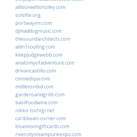
allisonwillisholley.com
solslite.org
portwayinn.com
djmaddogmusic.com
thesoundarchitects.com
allin1roofing.com
keepjudgewebb.com
anatomyofadventure.com
drivancastillo.com
cmmedspa.com
midletontkd.com
gardensandgrills.com
basilfoodwine.com
nikko-tochigi.net
caribbean-corner.com
bluemoongiftcards.com
rivercitysteampunkexpo.com