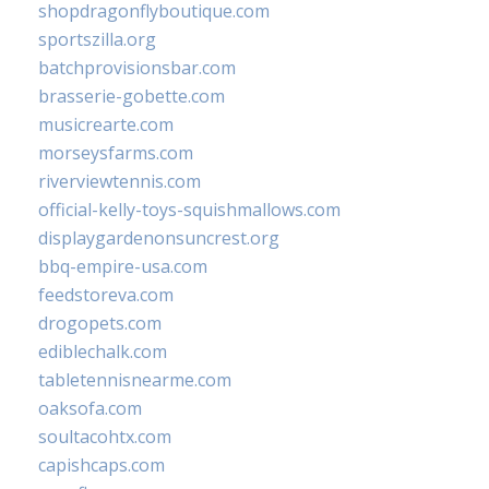
shopdragonflyboutique.com
sportszilla.org
batchprovisionsbar.com
brasserie-gobette.com
musicrearte.com
morseysfarms.com
riverviewtennis.com
official-kelly-toys-squishmallows.com
displaygardenonsuncrest.org
bbq-empire-usa.com
feedstoreva.com
drogopets.com
ediblechalk.com
tabletennisnearme.com
oaksofa.com
soultacohtx.com
capishcaps.com