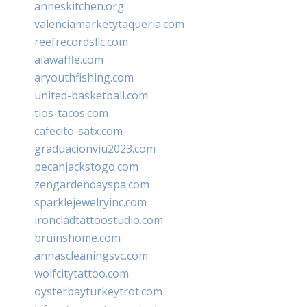
anneskitchen.org
valenciamarketytaqueria.com
reefrecordsllc.com
alawaffle.com
aryouthfishing.com
united-basketball.com
tios-tacos.com
cafecito-satx.com
graduacionviu2023.com
pecanjackstogo.com
zengardendayspa.com
sparklejewelryinc.com
ironcladtattoostudio.com
bruinshome.com
annascleaningsvc.com
wolfcitytattoo.com
oysterbayturkeytrot.com