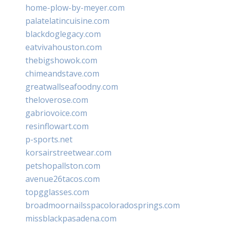
home-plow-by-meyer.com
palatelatincuisine.com
blackdoglegacy.com
eatvivahouston.com
thebigshowok.com
chimeandstave.com
greatwallseafoodny.com
theloverose.com
gabriovoice.com
resinflowart.com
p-sports.net
korsairstreetwear.com
petshopallston.com
avenue26tacos.com
topgglasses.com
broadmoornailsspacoloradosprings.com
missblackpasadena.com