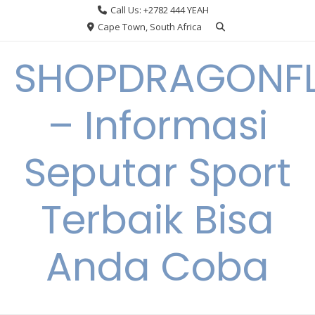
Skip
Call Us: +2782 444 YEAH
to
Cape Town, South Africa
content
SHOPDRAGONF
– Informasi
Seputar Sport
Terbaik Bisa
Anda Coba