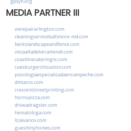
gpsyfl.org
MEDIA PARTNER III
vwrepairarlington.com
cleaningservicebaltimore-md.com
beckslandscapeandfence.com
vistaaltadelveramendi.com
coastlinecateringnc.com
cuesburgershouston.com
psicologiaespecializadaencampeche.com
dmtacos.com
crescentstreetprinting.com
hornopizza.com
driveadragster.com
hematologa.com
lizaivanov.com
guesttinyhomes.com