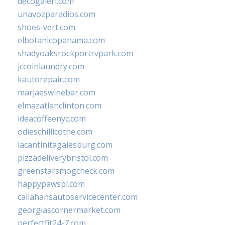
decogaleri.com
unavozparadios.com
shoes-vert.com
elbotanicopanama.com
shadyoaksrockportrvpark.com
jccoinlaundry.com
kautorepair.com
marjaeswinebar.com
elmazatlanclinton.com
ideacoffeenyc.com
odieschillicothe.com
lacantinitagalesburg.com
pizzadeliverybristol.com
greenstarsmogcheck.com
happypawspl.com
callahansautoservicecenter.com
georgiascornermarket.com
perfectfit24-7.com