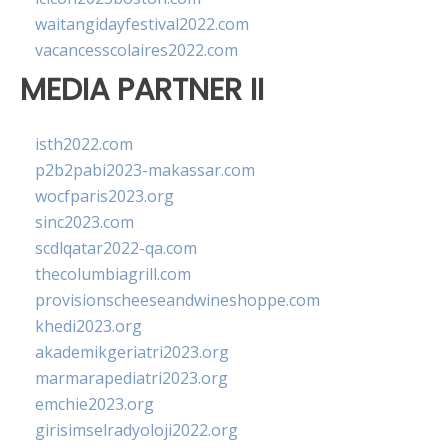
waitangidayfestival2022.com
vacancesscolaires2022.com
MEDIA PARTNER II
isth2022.com
p2b2pabi2023-makassar.com
wocfparis2023.org
sinc2023.com
scdlqatar2022-qa.com
thecolumbiagrill.com
provisionscheeseandwineshoppe.com
khedi2023.org
akademikgeriatri2023.org
marmarapediatri2023.org
emchie2023.org
girisimselradyoloji2022.org